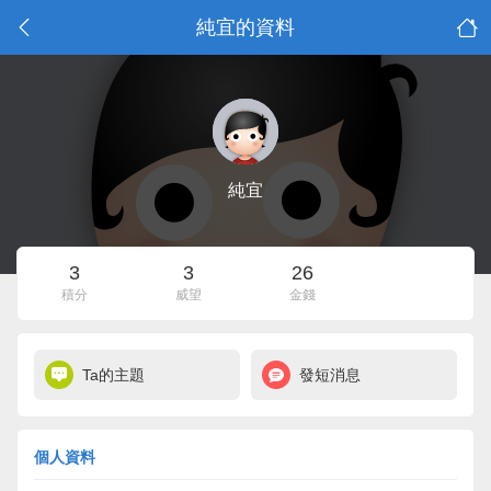
純宜的資料
純宜
3
3
26
積分
威望
金錢
Ta的主題
發短消息
個人資料