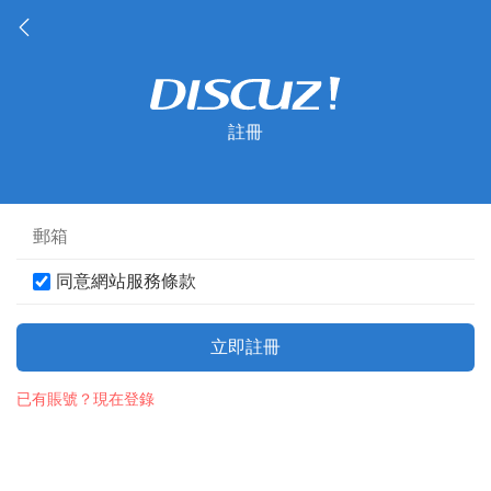
註冊
同意
網站服務條款
立即註冊
已有賬號？現在登錄