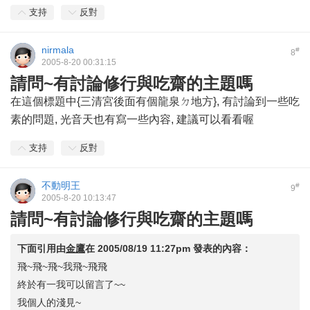
支持
反對
nirmala
#
8
2005-8-20 00:31:15
請問~有討論修行與吃齋的主題嗎
在這個標題中{三清宮後面有個龍泉ㄉ地方}, 有討論到一些吃
素的問題, 光音天也有寫一些內容, 建議可以看看喔
支持
反對
不動明王
#
9
2005-8-20 10:13:47
請問~有討論修行與吃齋的主題嗎
下面引用由
金鷹
在
2005/08/19 11:27pm
發表的內容：
飛~飛~飛~我飛~飛飛
終於有一我可以留言了~~
我個人的淺見~