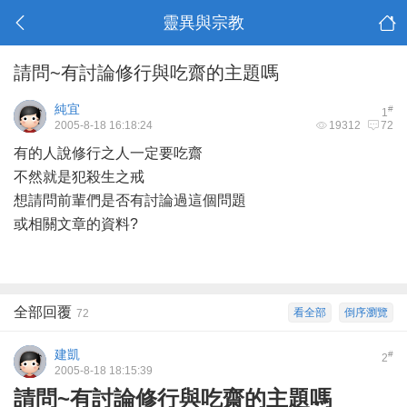
靈異與宗教
請問~有討論修行與吃齋的主題嗎
純宜
#
1
2005-8-18 16:18:24
19312
72
有的人說修行之人一定要吃齋
不然就是犯殺生之戒
想請問前輩們是否有討論過這個問題
或相關文章的資料?
全部回覆
看全部
倒序瀏覽
72
建凱
#
2
2005-8-18 18:15:39
請問~有討論修行與吃齋的主題嗎