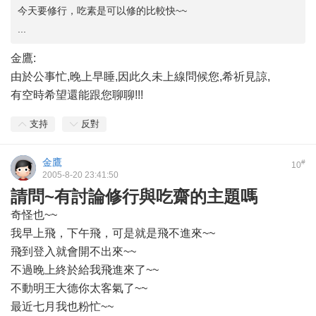
今天要修行，吃素是可以修的比較快~~
...
金鷹:
由於公事忙,晚上早睡,因此久未上線問候您,希祈見諒,
有空時希望還能跟您聊聊!!!
支持
反對
金鷹
#
10
2005-8-20 23:41:50
請問~有討論修行與吃齋的主題嗎
奇怪也~~
我早上飛，下午飛，可是就是飛不進來~~
飛到登入就會開不出來~~
不過晚上終於給我飛進來了~~
不動明王大德你太客氣了~~
最近七月我也粉忙~~