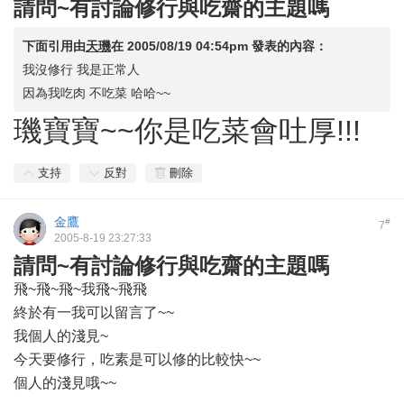
請問~有討論修行與吃齋的主題嗎
下面引用由
天璣
在
2005/08/19 04:54pm
發表的內容：
我沒修行 我是正常人
因為我吃肉 不吃菜 哈哈~~
璣寶寶~~你是吃菜會吐厚!!!
支持
反對
刪除
金鷹
#
7
2005-8-19 23:27:33
請問~有討論修行與吃齋的主題嗎
飛~飛~飛~我飛~飛飛
終於有一我可以留言了~~
我個人的淺見~
今天要修行，吃素是可以修的比較快~~
個人的淺見哦~~