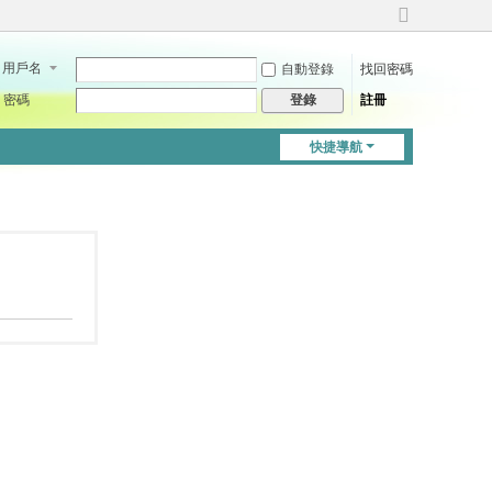
切
換
用戶名
自動登錄
找回密碼
到
寬
密碼
註冊
登錄
版
快捷導航