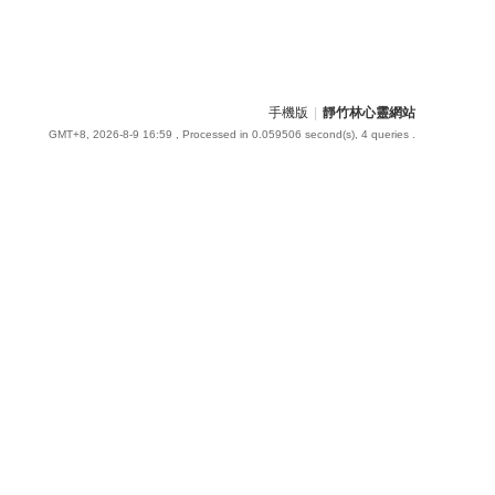
手機版
|
靜竹林心靈網站
GMT+8, 2026-8-9 16:59
, Processed in 0.059506 second(s), 4 queries .