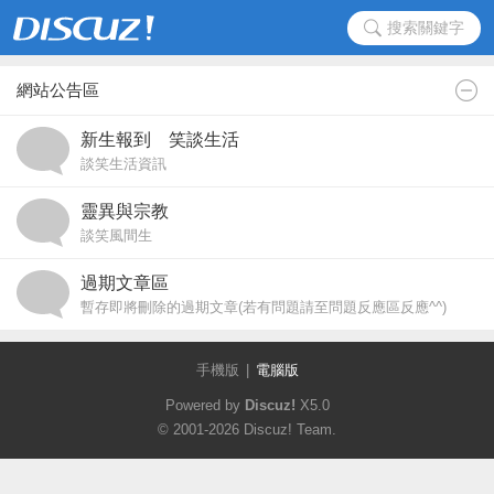
搜索關鍵字
網站公告區
新生報到 笑談生活
談笑生活資訊
靈異與宗教
談笑風間生
過期文章區
暫存即將刪除的過期文章(若有問題請至問題反應區反應^^)
手機版
|
電腦版
Powered by
Discuz!
X5.0
© 2001-2026
Discuz! Team
.