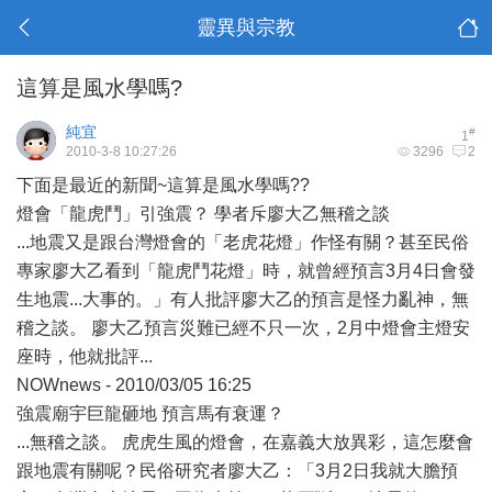
靈異與宗教
這算是風水學嗎?
純宜
#
1
2010-3-8 10:27:26
3296
2
下面是最近的新聞~這算是風水學嗎??
燈會「龍虎鬥」引強震？ 學者斥廖大乙無稽之談
...地震又是跟台灣燈會的「老虎花燈」作怪有關？甚至民俗
專家廖大乙看到「龍虎鬥花燈」時，就曾經預言3月4日會發
生地震...大事的。」有人批評廖大乙的預言是怪力亂神，無
稽之談。 廖大乙預言災難已經不只一次，2月中燈會主燈安
座時，他就批評...
NOWnews - 2010/03/05 16:25
強震廟宇巨龍砸地 預言馬有衰運？
...無稽之談。 虎虎生風的燈會，在嘉義大放異彩，這怎麼會
跟地震有關呢？民俗研究者廖大乙：「3月2日我就大膽預