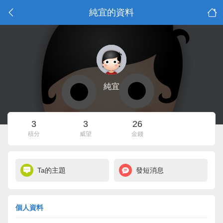
純宜的資料
純宜
3
3
26
積分
威望
金錢
Ta的主題
發短消息
個人資料