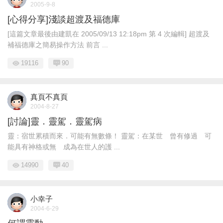
2005-9-8
[心得分享]淺談超渡及福德庫
[這篇文章最後由建凱在 2005/09/13 12:18pm 第 4 次編輯] 超渡及
補福德庫之簡易操作方法 前言 ...
19116
90
真頁不真頁
2004-8-27
[討論]靈．靈駕．靈駕病
靈：宿世累積而來．可能有無數條！ 靈駕：在某世 曾有修過 可
能具有神格或無 成為在世人的護 ...
14990
40
小幸子
2004-6-29