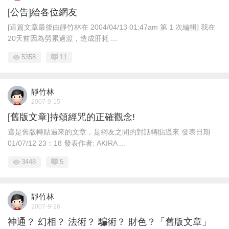
[公告]給各位網友
[這篇文章最後由靜竹林在 2004/04/13 01:47am 第 1 次編輯] 我在
20天前因為勞累過渡，造成肝耗 ...
5358
11
靜竹林
2007-9-15
[舊版文章]持頌經咒的正確觀念!
這是舊版轉貼過來的文章，是網友之間的對話轉貼過來 發表日期
01/07/12 23：18 發表作者: AKIRA ...
3448
5
靜竹林
2007-9-26
神通？ 幻相？ 法術？ 騙術？ 財色？「舊版文章」