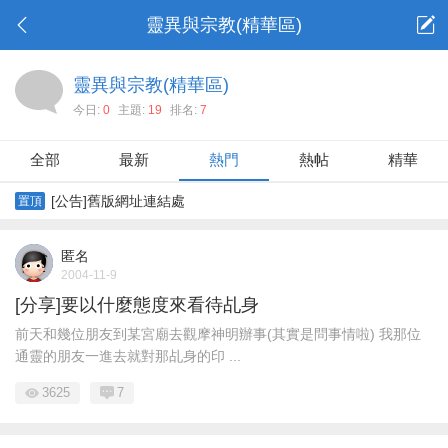
靈異與宗教(精華區)
靈異與宗教(精華區)
今日:
0
主題:
19
排名:
7
全部
最新
熱門
熱帖
精華
[公告]舊版網址連結處
置頂
匿名
2004-11-9
[分享]要以什麼態度來看待乩身
前天和幾位朋友到某宮廟去觀摩神明辦事(其實是問事情啦) 我那位
通靈的朋友一進去就對那乩身的印 ...
3625
7