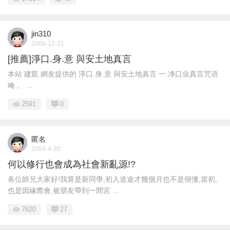
jin310
2006-12-21
[推薦]淨口.身.意 與安土地真言
本站 建凱 網友提供的 淨口.身.意 與安土地真言 一.净口业真言咒语
唵 。 ...
2591
0
匿名
2004-4-30
何以修行也會成為社會新亂源!?
各位師兄大家好!我算是新同學,初入道途才幾個月也不是很懂,當初,
也是因緣際會,被朋友帶到一間宮 ...
7620
27