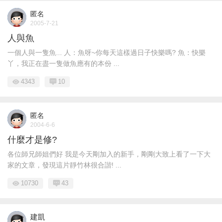
匿名
2005-7-21
人與魚
一個人與一隻魚... 人：魚呀~你每天這樣過日子快樂嗎? 魚：快樂
丫，我正在盡一隻做魚應有的本份 ...
4343
10
匿名
2004-6-6
什麼才是修?
各位師兄師姐們好 我是今天剛加入的新手，剛剛大致上看了一下大
家的文章，發現這片靜竹林很合諧! ...
10730
43
建凱