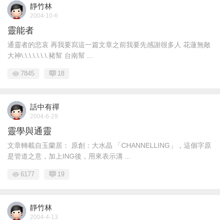
靜竹林
2004-10-6
靈能者
通靈者的悲哀 再我要寫這一篇文章之前我要先感謝很多人 花蓮無敵
大神\.\.\.\.\.\.\.豬幫 台南幫 ...
7845
18
話中有禪
2004-6-29
靈學與通靈
文章轉載自玉蘭居： 原創：大水晶 「CHANNELLING」，這個字原
是管道之意，加上ING後，用來表示溝 ...
6177
19
靜竹林
2004-4-13