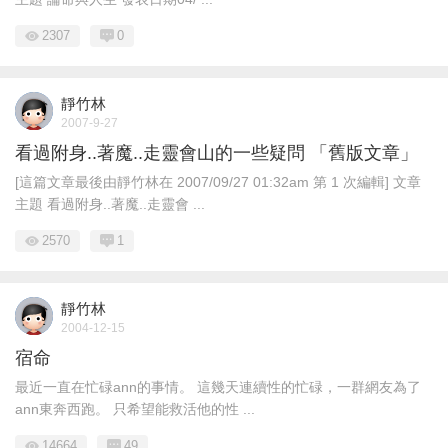
2307
0
靜竹林
2007-9-27
看過附身..著魔..走靈會山的一些疑問 「舊版文章」
[這篇文章最後由靜竹林在 2007/09/27 01:32am 第 1 次編輯] 文章
主題 看過附身..著魔..走靈會 ...
2570
1
靜竹林
2004-12-15
宿命
最近一直在忙碌ann的事情。 這幾天連續性的忙碌，一群網友為了
ann東奔西跑。 只希望能救活他的性 ...
14664
49