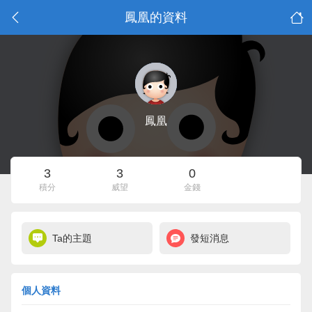
鳳凰的資料
鳳凰
3
3
0
積分
威望
金錢
Ta的主題
發短消息
個人資料