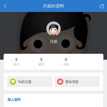
月娘的資料
月娘
3
3
0
積分
威望
金錢
Ta的主題
發短消息
個人資料