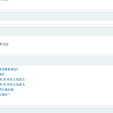
有日誌
整理重要通知!!
修性
.身.意 與安土地真言
.身.意 與安土地真言
版網址連結處
反應區^^