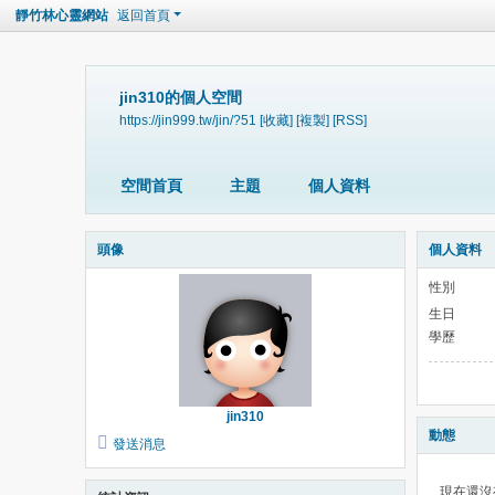
靜竹林心靈網站
返回首頁
jin310的個人空間
https://jin999.tw/jin/?51
[收藏]
[複製]
[RSS]
空間首頁
主題
個人資料
頭像
個人資料
性別
生日
學歷
jin310
動態
發送消息
現在還沒