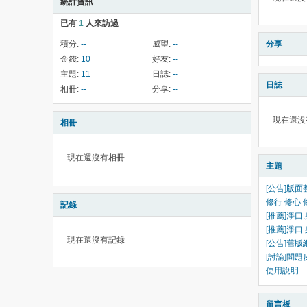
統計資訊
已有
1
人來訪過
積分:
--
威望:
--
分享
金錢:
10
好友:
--
主題:
11
日誌:
--
日誌
相冊:
--
分享:
--
現在還沒
相冊
現在還沒有相冊
主題
[公告]版面
修行 修心 
記錄
[推薦]淨口
[推薦]淨口
現在還沒有記錄
[公告]舊
[討論]問題
使用說明
留言板