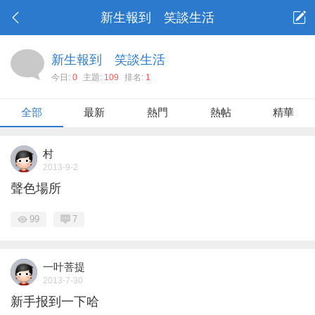
新生報到 笑談生活
新生報到 笑談生活
今日:
0
主題:
109
排名:
1
全部
最新
熱門
熱帖
精華
村
2013-9-2
聲色場所
99
7
一叶菩提
2013-7-30
新手报到一下哈