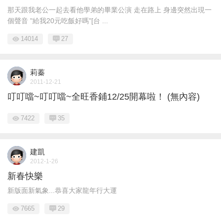
那天跟我老公一起去看他學弟的畢業公演 走在路上 身邊突然出現一
個聲音 "給我20元吃飯好嗎"[台 ...
14014
27
莉蓁
2011-12-21
叮叮噹~叮叮噹~全旺香鋪12/25開幕啦！ (無內容)
7422
35
建凱
2012-1-26
新春快樂
新版面新氣象...恭喜大家龍年行大運
7665
29