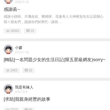
2006-6-10
感謝函∼
感謝小靜師、天璣叔叔、卿媽咪、花蓮奇人大神豬翁先生以及關心
我ㄉ朋友們，謝謝你們的幫忙∼讓我 ...
16564
23
小媛
2010-7-16
[轉貼]一名問題少女的生活日記(限五星級網友)sorry~
2403
32
我是有緣人
2007-8-9
[求助]我親身經歷的故事
7774
55