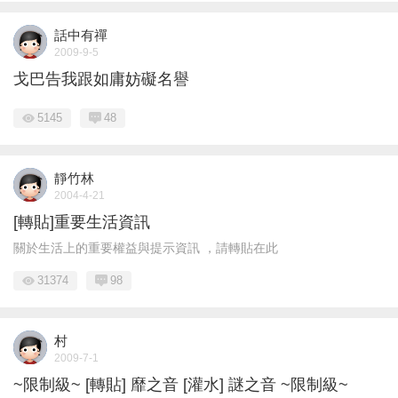
話中有禪
2009-9-5
戈巴告我跟如庸妨礙名譽
5145
48
靜竹林
2004-4-21
[轉貼]重要生活資訊
關於生活上的重要權益與提示資訊 ，請轉貼在此
31374
98
村
2009-7-1
~限制級~ [轉貼] 靡之音 [灌水] 謎之音 ~限制級~