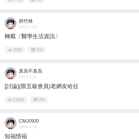
靜竹林
2004-2-13
轉載〔醫學生活資訊〕
2589
159
真頁不真頁
2005-6-26
[討論](限五級會員)老網友哈拉
23339
265
CMJ0920
2004-3-16
知福惜福