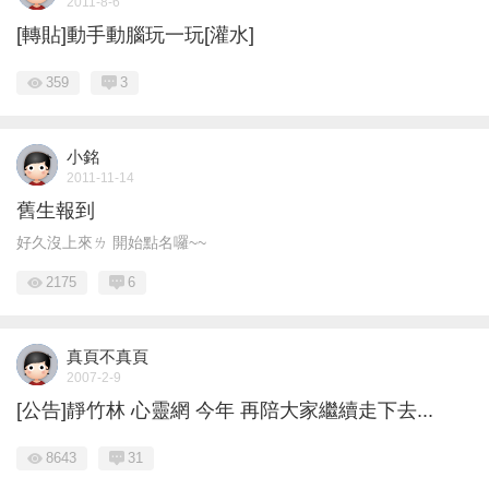
2011-8-6
[轉貼]動手動腦玩一玩[灌水]
359
3
小銘
2011-11-14
舊生報到
好久沒上來ㄌ 開始點名囉~~
2175
6
真頁不真頁
2007-2-9
[公告]靜竹林 心靈網 今年 再陪大家繼續走下去...
8643
31