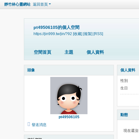
靜竹林心靈網站
返回首頁
pt49506105的個人空間
https://jin999.tw/jin/?92
[收藏]
[複製]
[RSS]
空間首頁
主題
個人資料
頭像
個人資料
性別
生日
動態
pt49506105
發送消息
現在還沒