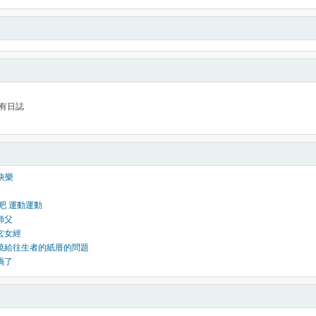
有日誌
年快樂
動吧 運動運動
師父
玄女經
於燒給往生者的紙厝的問題
車禍了