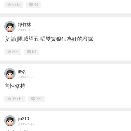
5218
41
靜竹林
2005-10-6
[討論]限威望五 唱雙簧狼狽為奸的證據
806
51
匿名
2004-5-28
內性修持
16719
289
jin310
2005-7-17