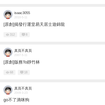
isaac3055
2010-5-11
[原創]揭發行運堂易天居士遊錦龍
312
8
真頁不真頁
2007-5-11
[原創]版務To靜竹林
68
18
真頁不真頁
2009-3-23
go不了滴咪狗