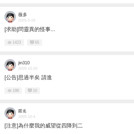
薇多
2005-5-19
[求助]問靈異的怪事...
1423
65
jin310
2005-10-20
[公告]思過半矣 請進
198
10
匿名
2005-10-4
[注意]為什麼我的威望從四降到二