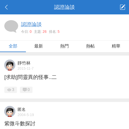
認證論談
認證論談
今日:
0
主題:
26
排名:
5
全部
最新
熱門
熱帖
精華
靜竹林
2015-11-7
[求助]問靈異的怪事..二
3
0
匿名
2004-5-19
紫微斗數探討