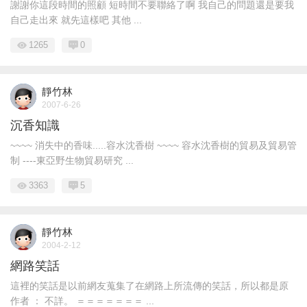
謝謝你這段時間的照顧 短時間不要聯絡了啊 我自己的問題還是要我
自己走出來 就先這樣吧 其他 ...
1265
0
靜竹林
2007-6-26
沉香知識
~~~~ 消失中的香味.....容水沈香樹 ~~~~ 容水沈香樹的貿易及貿易管
制 ----東亞野生物貿易研究 ...
3363
5
靜竹林
2004-2-12
網路笑話
這裡的笑話是以前網友蒐集了在網路上所流傳的笑話，所以都是原
作者 ： 不詳。 ＝＝＝＝＝＝＝ ...