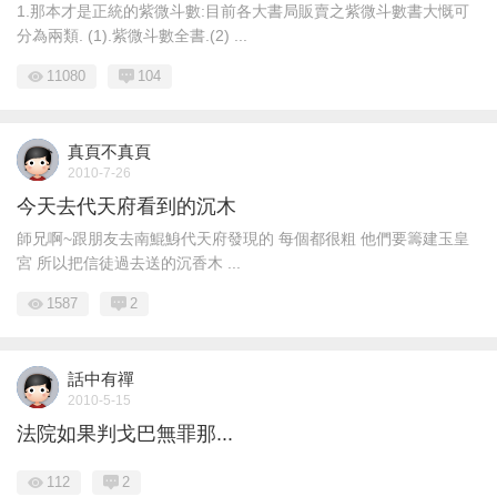
1.那本才是正統的紫微斗數:目前各大書局販賣之紫微斗數書大慨可
分為兩類. (1).紫微斗數全書.(2) ...
11080
104
真頁不真頁
2010-7-26
今天去代天府看到的沉木
師兄啊~跟朋友去南鯤鯓代天府發現的 每個都很粗 他們要籌建玉皇
宮 所以把信徒過去送的沉香木 ...
1587
2
話中有禪
2010-5-15
法院如果判戈巴無罪那...
112
2