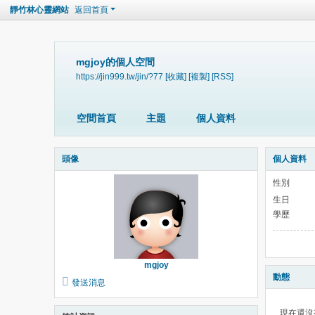
靜竹林心靈網站
返回首頁
mgjoy的個人空間
https://jin999.tw/jin/?77
[收藏]
[複製]
[RSS]
空間首頁
主題
個人資料
頭像
個人資料
性別
生日
學歷
mgjoy
動態
發送消息
現在還沒