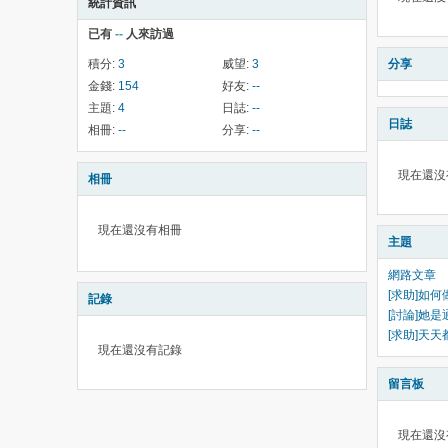
統計資訊
已有
--
人來訪過
積分:
3
威望:
3
分享
金錢:
154
好友:
--
主題:
4
日誌:
--
日誌
相冊:
--
分享:
--
現在還沒
相冊
現在還沒有相冊
主題
網路文章
[求助]如何
記錄
[討論]她
[求助]天
現在還沒有記錄
留言板
現在還沒