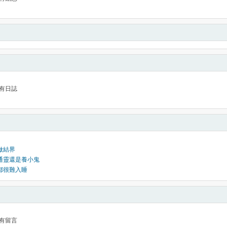
有日誌
做結界
是通靈還是養小鬼
天都很難入睡
有留言