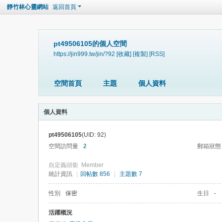
靜竹林心靈網站
返回首頁
pt49506105的個人空間
https://jin999.tw/jin/?92
[收藏]
[複製]
[RSS]
空間首頁
主題
個人資料
個人資料
pt49506105
(UID: 92)
空間訪問量
2
郵箱狀態
自定義頭銜
Member
統計資訊
|
回帖數 856
|
主題數 7
性別
保密
生日
-
活躍概況