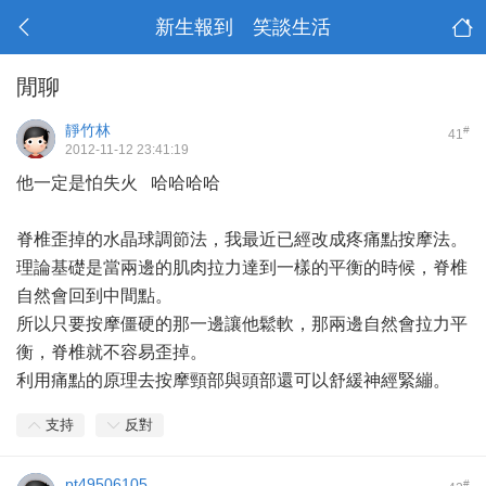
新生報到 笑談生活
閒聊
靜竹林
#
41
2012-11-12 23:41:19
他一定是怕失火 哈哈哈哈
脊椎歪掉的水晶球調節法，我最近已經改成疼痛點按摩法。
理論基礎是當兩邊的肌肉拉力達到一樣的平衡的時候，脊椎
自然會回到中間點。
所以只要按摩僵硬的那一邊讓他鬆軟，那兩邊自然會拉力平
衡，脊椎就不容易歪掉。
利用痛點的原理去按摩頸部與頭部還可以舒緩神經緊繃。
支持
反對
pt49506105
#