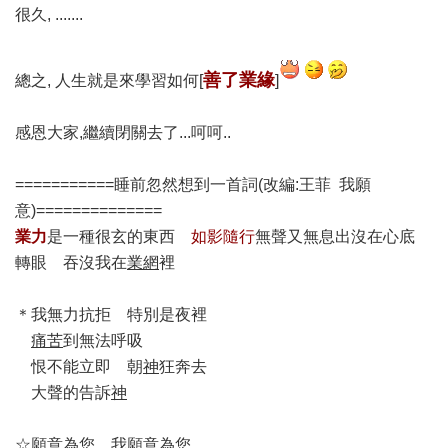
很久, .......
善了業緣
總之, 人生就是來學習如何[
]
感恩大家,繼續閉關去了...呵呵..
===========睡前忽然想到一首詞(改編:王菲 我願
意)==============
業力
是一種很玄的東西
如影隨行
無聲又無息出沒在心底
轉眼 吞沒我在
業網
裡
＊我無力抗拒 特別是夜裡
痛苦
到無法呼吸
恨不能立即 朝
神
狂奔去
大聲的告訴
神
☆願意為您 我願意為您