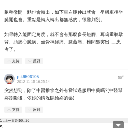
腿稍微開一點也會轉出，如下車右腿伸出就會，坐機車後坐
腿開也會。重點是轉入轉出都無感的，很難判別。
如果轉入能固定角度，就不會有那麼多長短腳、耳鳴重聽馱
背、頭痛心臟病、坐骨神經痛、膝蓋痛、椎間盤突出......患
者了。
支持
反對
pt49506105
#
50
2012-11-15 16:25:14
突然想到，除了中醫推拿之外有嘗試過服用中藥嗎?(中醫幫
妳診斷後，依妳的情況開給妳的藥)
支持
反對
1 ..
上一頁
3
4
5
6
.. 26