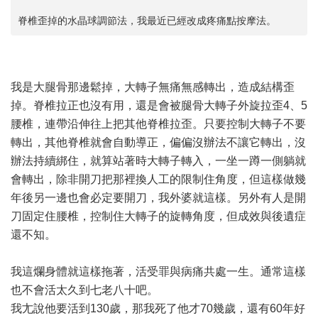
脊椎歪掉的水晶球調節法，我最近已經改成疼痛點按摩法。
我是大腿骨那邊鬆掉，大轉子無痛無感轉出，造成結構歪
掉。脊椎拉正也沒有用，還是會被腿骨大轉子外旋拉歪4、5
腰椎，連帶沿伸往上把其他脊椎拉歪。只要控制大轉子不要
轉出，其他脊椎就會自動導正，偏偏沒辦法不讓它轉出，沒
辦法持續綁住，就算站著時大轉子轉入，一坐一蹲一側躺就
會轉出，除非開刀把那裡換人工的限制住角度，但這樣做幾
年後另一邊也會必定要開刀，我外婆就這樣。另外有人是開
刀固定住腰椎，控制住大轉子的旋轉角度，但成效與後遺症
還不知。
我這爛身體就這樣拖著，活受罪與病痛共處一生。通常這樣
也不會活太久到七老八十吧。
我尢說他要活到130歲，那我死了他才70幾歲，還有60年好