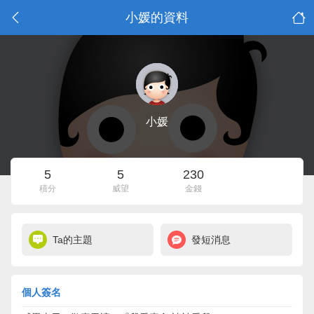
小媛的資料
小媛
5
5
230
積分
威望
金錢
Ta的主題
發短消息
個人簽名