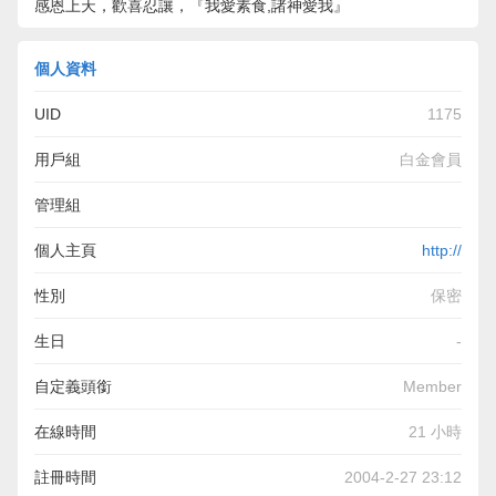
感恩上天，歡喜忍讓，『我愛素食,諸神愛我』
個人資料
UID
1175
用戶組
白金會員
管理組
個人主頁
http://
性別
保密
生日
-
自定義頭銜
Member
在線時間
21 小時
註冊時間
2004-2-27 23:12