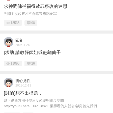
求神問佛補福得赦罪祭改的迷思
先開主提起來才不會醒來忘記要寫
18538
98
匿名
2006-4-26
[求助]請教靜師姐或翩翩仙子
11095
26
明心見性
2011-12-13
[討論]想不出標題．．
以下是西方用科學角度來說明維度空間
http://youtu.be/sIEz4dCnsxE 懶得看的人就省略唄 首先我們 ...