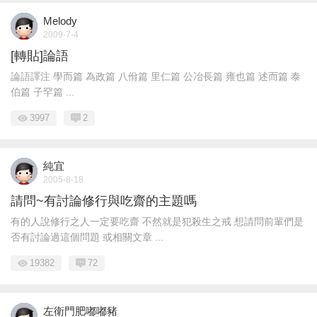
Melody
2009-7-4
[轉貼]論語
論語譯注 學而篇 為政篇 八佾篇 里仁篇 公冶長篇 雍也篇 述而篇 泰
伯篇 子罕篇 ...
3997
2
純宜
2005-8-18
請問~有討論修行與吃齋的主題嗎
有的人說修行之人一定要吃齋 不然就是犯殺生之戒 想請問前輩們是
否有討論過這個問題 或相關文章 ...
19382
72
左衛門肥嘟嘟豬