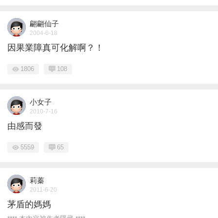
翩翩仙子
2004-6-18
因果業障真可化解啊？！
1806
108
小女子
2010-7-16
由感而發
5559
65
莉蓁
2011-6-20
茅盾的媽媽