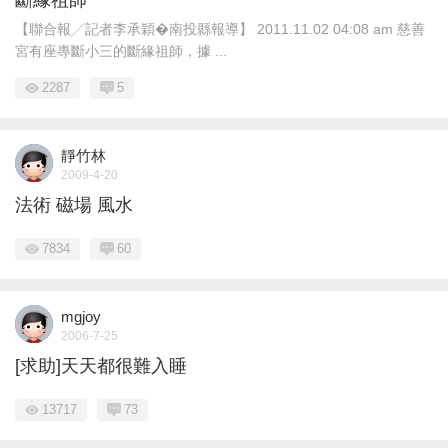
斷緣祖師
【聯合報╱記者李承穎�南投縣報導】 2011.11.02 04:08 am 慈善
宮有座專斷小三的斷緣祖師，據 ...
2287
5
靜竹林
2009-4-20
法術 磁場 風水
7834
60
mgjoy
2006-7-25
[求助]天天都很難入睡
13717
73