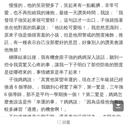
慢慢的，他的笑容變多了，笑起來有一點靦腆，非常可
愛，也不再拒絕我的擁抱，最後一天讚美時間，我說：「我
發現子強笑起來很可愛耶！」這句話才一出口，子強就指著
坐在他對面的凱豪說：「他比較可愛啦！」我忽然意識到，
原來子強是個很害羞的小孩，但是他用警戒的態度掩飾，推
託，有一種表示自己沒那麼好的意思，好像別人的讚美會讓
他無措！
梯隊結束以後，我有機會跟子強的媽媽深入談話，聽到一
些令我震驚又心疼的事，讓我一下子明白了那些防衛的態度
是從哪裡來的，事情總算是串了起來！
子強媽媽說：「其實他算蠻幸運的，現在才三年級就已經
換過 6 個導師。」我聽到心裡驚了兩下，第一驚是，三年換
6 個導師，那不是平均一學期換一個！？第二驚是，媽媽怎
麼會說這是件「幸運的事」？媽媽說：「因為這樣他會有比
較多練習『適應』的機會啊！」
不知道媽媽是自我安慰，還是真的這樣認為 … 在陌生的
回覆
學校，陌生的環境裡，一學期換一個老師，會不會太沒有安