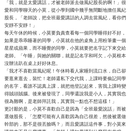
「我，就是太愛講話，才被老師派去做風紀股長的啊！」很
愛和同學聊天的小莫，從小學到國中幾乎無間斷地擔任風紀
股長，「老師說，把全班最愛講話的人調去當風紀，看你們
安靜不安靜！」
每天午休的時候，小莫要負責查看每一個同學睡得好不好，
如果是乖乖睡著的同學，小莫就在他的桌角上用粉筆畫一個
星星或蘋果，而不睡覺的同學，小莫就要把名字記下來交給
老師。「午睡」與她的關聯，就是記名字和呵欠，小莫根本
沒辦法趴在桌上好好休息。
「我才不喜歡當風紀呢！午休時看人家睡到流口水，自己卻
要逛來逛去，裝忙！老師還私下交代我，上課時要偷記同學
的名字，看誰不認真上課，就把他登記起來，害我上課時變
得賊頭賊腦。後來被發現了，同學還說我是小人，其實我也
很為難啊，是老師拜託我，其實我一點也不想這樣！」
更討厭的是，小莫不喜歡自己是因為「全班最愛說話」而被
選做股長，「怎麼可能有人喜歡因為自己很差，然後被選做
幹部的，那不是很丟臉嗎？」而且愛講話這件事，對小莫來