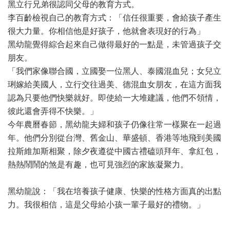
黑立行兄弟很認同父母的教育方式。
李百齡檢視自己的教育方式：「信任很重要，會給孩子產生
很大力量。你相信他是好孩子，他就會表現好的行為」
黑幼龍覺得綜合起來自己做得最好的一點是，未管過孩子交
朋友。
「我們家像聯合國，立國娶一位黑人、泰國混血兒；女兒立
琍嫁給美國人，立行交往過美、德混血女朋友，在這方面我
認為只要他們快樂就好。即使給一大堆建議，他們不領情，
彼此還會弄得不快樂。」
今年農曆春節，黑幼龍夫婦和孩子仍像往常一樣聚在一起過
年。他們分別從台灣、舊金山、華盛頓、香港等地飛到美國
拉斯維加斯相聚，除夕夜遵從中國古禮磕頭拜年、拿紅包，
熱熱鬧鬧的煞是有趣，也可見強烈的家族凝聚力。
黑幼龍說：「我在培養孩子健康、快樂的性格方面真的出點
力。我很相信，這是父母給小孩一輩子最好的禮物。」