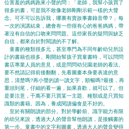
位害羞的媽媽跑來小聲的問：「老師，我幫小孩買了
很多的書，可是我不敢像老師剛剛示範一樣的大聲
念。可不可以告訴我，哪裏有賣故事書錄音帶？」每
一次的演講結束，總會有一些很有心的爸爸媽媽，帶
著沒有自信的口吻來問問題。這些家長的疑問與缺乏
自信，都來自於對閱讀的不了解。
童書的種類很多元，甚至專門為不同年齡幼兒所設
計的書籍也很多。剛開始幫孩子買童書時，可以問問
書店專業人員的意見，或是問問幼兒園老師的看法。
要不然請記得前後翻翻，先看圖畫本身要表達的意
思，清楚嗎?再小聲的讀一讀文字，順暢嗎?最後，再
重頭到尾，仔細的看一遍，如果喜歡，就可以了。但
是要注意，千萬不要只買某一主題、種類或是只買知
識類的書籍。因為，養成閱讀偏食是不好的。
至於有關朗讀的部分。對於學齡前、識字能力有限
的幼兒來說，透過大人的聲音幫他朗讀，是接觸書的
第一步。童書中的文字和圖畫，透過大人的聲音變得