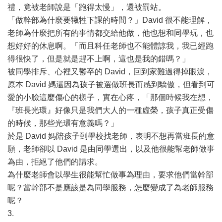
禮，竟被老師說是「跑得太慢」，還被罰站。
「做幹部為什麼要犧牲下課的時間？」David 很不能理解，
老師為什麼把所有的事情都交給他做，他也想和同學玩，也
想好好的休息啊。「而且科任老師也不能體諒我，我已經跑
得很快了，但是就是趕不上啊，這也是我的錯嗎？」
被同學排斥、心裡又鬱卒的 David，回到家難過得掉眼淚，
原本 David 媽還因為孩子被選做班長而感到驕傲，但看到可
愛的小臉這麼傷心的樣子，實在心疼，「那個時候我在想，
『班長光環』好像只是我們大人的一種虛榮，孩子真正受傷
的時候，那些光環有意義嗎？」
於是 David 媽陪孩子到學校找老師，表明不想再當班長的意
願，老師卻以 David 是由同學選出，以及他很能幫老師做事
為由，拒絕了他們的請求。
為什麼老師會以學生很能幫忙做事為理由，要求他們當幹部
呢？當幹部不是應該是為同學服務，怎麼變成了為老師服務
呢？
3.