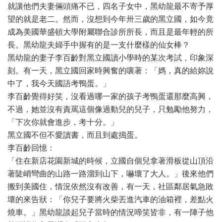
就讓他們夫妻倆頭痛不已，四名子女中，黑幼龍最不寄予厚
望的就是老二。然而，沒想到今年卅三歲的黑立國，如今竟
成為美國華盛頓大學附屬聯合診所所長，而且是最年輕的所
長。黑幼龍夫婦手中握有的是一支什麼樣的仙女棒？
黑幼龍的妻子李百齡對黑立國讀小學時的某次考試，印象深
刻。有一天，黑立國回家時興奮的嚷著：「媽，真的給妳說
中了，我今天國語考鴨蛋。」
李百齡覺得好笑，沒看過哪一家的孩子考鴨蛋還那麼高興，
不過，她並沒有責罵這個像過動兒的兒子，只勉勵他努力，
「下次你就會進步，考十分。」
黑立國不但不愛讀書，而且到處搗蛋。
李百齡回憶：
「住在新店花園新城的時候，立國自個兒拿著滑板從山頂沿
著陡峭彎曲的山路一路溜到山下，嚇壞了大人。」後來他們
搬到美國住，情況依然沒有改善，有一天，社區鄰居氣急敗
壞的來告狀：「你兒子要將火柴丟進汽車的油箱裡，差點火
燒車。」黑幼龍談起兒子當時的情況啼笑皆非，有一陣子他