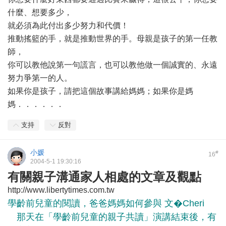
什麼、想要多少，
就必須為此付出多少努力和代價！
推動搖籃的手，就是推動世界的手。母親是孩子的第一任教
師，
你可以教他說第一句謊言，也可以教他做一個誠實的、永遠
努力爭第一的人。
如果你是孩子，請把這個故事講給媽媽；如果你是媽
媽．．．．．．
支持
反對
小媛
#
16
2004-5-1 19:30:16
有關親子溝通家人相處的文章及觀點
http://www.libertytimes.com.tw
學齡前兒童的閱讀，爸爸媽媽如何參與 文�Cheri
那天在「學齡前兒童的親子共讀」演講結束後，有