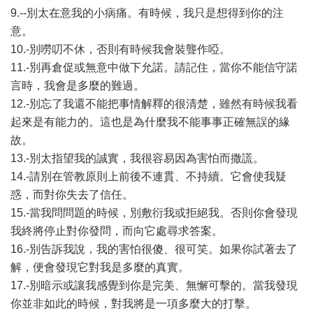
9.--別太在意我的小病痛。有時候，我只是想得到你的注
意。
10.-別嘮叨不休，否則有時候我會裝聾作啞。
11.-別再倉促或無意中做下允諾。請記住，當你不能信守諾
言時，我會是多麼的難過。
12.-別忘了我還不能把事情解釋的很清楚，雖然有時候我看
起來是有能力的。這也是為什麼我不能事事正確無誤的緣
故。
13.-別太指望我的誠實，我很容易因為害怕而撒謊。
14.-請別在管教原則上前後不連貫、不持續。它會使我疑
惑，而對你失去了信任。
15.-當我問問題的時候，別敷衍我或拒絕我。否則你會發現
我終將停止對你發問，而向它處尋求答案。
16.-別告訴我說，我的害怕很傻、很可笑。如果你試著去了
解，便會發現它對我是多麼的真實。
17.-別暗示或讓我感覺到你是完美、無懈可擊的。當我發現
你並非如此的時候，對我將是一項多麼大的打擊。