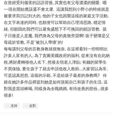
在曾經受到傷害的話語背後, 其實也有父母濃濃的關愛. 嗯
~~現在開始應該還不會太遲. 這讓我想到小野小的時候就是
被要求寫日記到大的, 他的子女也因襲這樣的家庭文字活動.
在文字表達的同時, 也順便可以幫助自己理清思路, 穩定情
緒, 但願因此我們可以避免盛怒下不可挽回的錯誤管教. 孩
子日後是人是魔, 我們身為父母的責無旁貸啊! 孩子變壞是父
母疏於管教, 不是"被別人帶壞"的!
每每講到父母的言教身教就很無奈, 在這裡看到一些明明比
許多人富有的人, 為了貪圖美國政府的福利, 從來沒有在此納
稅,將財產轉移他人名下, 然後去領老人津貼; 有錢的留學生
不買保險, 要生孩子了就去申請低收入救助...大家習以為常,
可是認真想想, 這樣的示範, 不是給孩子最差的身教嗎? 伶
姬在她許多作品裡提到她是如何規範自己和孩子的生活, 這
對我是當頭棒喝, 同樣身為全職媽媽, 有待改善的部份...很多
很多!
支持
反對