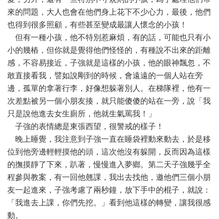
來的問題，大人也會在他們身上花下不少心力，最後，他們
也得到很多照顧，有些甚至變成最讓人懷念的小孩！
但有一種小孩，他不特別惹麻煩，有的話，可能也只有小
小的幾樁，但你就是覺得他們怪怪的，有種說不出來的距離
感，不容易接近，子強就是這樣的小孩，他的眼神飄忽，不
敢直接看我，譬如說剛到的時候，會遠遠的一個人站在旁
邊，孤單的拿著行李，好像想躲著別人。在梯隊裡，他有一
次差點被另一個小朋友揍，就只能傻傻的站在一旁，說「我
只是說他進去女生廁所，他就生氣罵我！」
子強的表情總是東張西望，很警戒的樣子！
晚上睡覺，我注意到子強一直在睡袋裡動來動去，於是移
位到他旁邊輕輕摸他的頭，這次他沒有躲開，反而因為這樣
的撫摸靜了下來，趴著，慢慢進入夢鄉。第二天子強幾乎全
程參與教案，有一回他翹課，我出去找他，邀他們三個小朋
友一起進來，子強考慮了兩秒鐘，放下手中的棍子，就說：
「我進去上課，你們先挖。」看到他這樣的轉變，讓我很感
動。