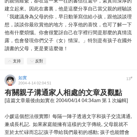
的親情維繫，卻在這一來一往的書信往返中，紮實而深厚的
建立起來。因此在書裏，他是這麼分享自己當父親的經驗談
「我建議身為父母的你，早日動筆寫信給小孩，跟他談談理
想，談談你最欣賞他的地方，分享他的喜悅，也可了解一下
他有什麼煩惱。你會很驚訝自己在字裡行間是那麼的真情流
露，也會發現你們父子（女）情深。」特別是有孩子在國外
讀書的父母，更是要這麼做！
支持
反對
如實
#
13
2004-4-14 02:04:51
有關親子溝通家人相處的文章及觀點
[這篇文章最後由如實在 2004/04/14 04:34am 第 1 次編輯]
小媛這個想法很實際! 每隔一陣子透過文字和孩子交流溝通,
兼成長札記. 如果家庭能擁有這樣的文字傳統, 父母親就不
至於太忙碌而忘記孩子帶給我們最初的感動; 孩子也能體會