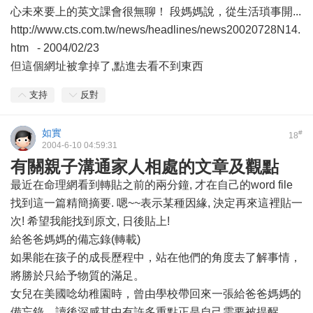
心未來要上的英文課會很無聊！ 段媽媽說，從生活瑣事開...
http://www.cts.com.tw/news/headlines/news20020728N14.
htm - 2004/02/23
但這個網址被拿掉了,點進去看不到東西
支持
反對
如實
#
18
2004-6-10 04:59:31
有關親子溝通家人相處的文章及觀點
最近在命理網看到轉貼之前的兩分鐘, 才在自己的word file
找到這一篇精簡摘要. 嗯~~表示某種因緣, 決定再來這裡貼一
次! 希望我能找到原文, 日後貼上!
給爸爸媽媽的備忘錄(轉載)
如果能在孩子的成長歷程中，站在他們的角度去了解事情，
將勝於只給予物質的滿足。
女兒在美國唸幼稚園時，曾由學校帶回來一張給爸爸媽媽的
備忘錄，讀後深感其中有許多重點正是自己需要被提醒