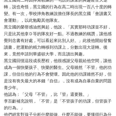
黑立國高二時因摔角教練的一句話對課業的興趣產生大逆
轉，說也奇怪，黑立國的行為在高二時出現一百八十度的轉
變。有一次，學校摔角教練說擔任隊長的黑立國「會讀書又
會運動」，以此勉勵其他隊友。
黑立國的榮譽感油然興起，他說，「其實那時功課並不好，
只是比其他拿Ｄ等的隊友好一點。不過教練的稱讚，讓他感
覺到念書有好處，可以看起來比別人好。」此後他開始發奮
讀書，把運動的精力轉移到功課上，分數出現大逆轉。後
來，竟然申請到華盛頓大學，而且讀出興趣。
黑立國回憶這段成長歷程，他很感謝父母親給他空間，讓他
成為一個快樂孩子、快樂的醫生。父母雖然「不管」他的功
課，但信任他的行為不會變壞。因此他的功課雖然不好，但
是沒有喪失最大的本錢『自信』，沒有成為自暴自棄的問題
青少年。
他認為：「父母『不管』，比『管』還要難。」
李百齡補充說明，「不管」是「不管孩子的功課，但管孩子
的行為。」
他們經常對孩子分析什麼能做、什麼不能做，要懂得行為分