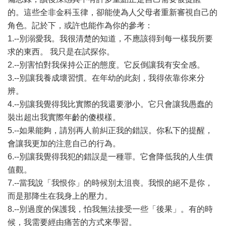
的。這些全非金科玉律，卻能使為人父母者重新審視自己的
角色。記於下，或許也能作為你的參考：
1.--別溺愛我。我很清楚的知道，不應該得到每一樣我所要
求的東西。 我只是在試探你。
2.--別害怕對我保持公正的態度。它反倒讓我有安全感。
3.--別讓我養成壞習慣。在年幼的此刻，我得依靠你來分
辨。
4.--別讓我覺得我比實際的我還要渺小。它只會讓我愚蠢的
裝出超出我實際年齡的傻模樣。
5.--如果能夠，請別再人前糾正我的錯誤。你私下的提醒，
會讓我更加的注意自己的行為。
6.--別讓我覺得我犯的錯誤是一種罪。它會降低我的人生價
值觀。
7.--當我說「我恨你」的時候別太沮喪。我恨的絕不是你，
而是那降生在我身上的壓力。
8.--別過度的保護我，怕我無法接受一些「後果」。有的時
候，我需要經由痛苦的方式來學習。