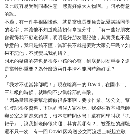
又比較容易受到同學注意，感覺好像大人物啊。」阿承得意
的說。
不過，有一件事很困擾他，就是當班長要負責記愛講話同學
的名字，常讓他不知道應該如何拿捏分寸，「有一些好朋友
會覺得我不顧道義啊，明明是好朋友還記他，其實我也不是
故意的，我只是搞不懂，當班長不就是要對大家公平嗎？如
果不記他，不就變成我的錯？」
阿承的疑慮的確也是很多小孩的心聲，到底是朋友重要？還
是當幹部重要？為什麼這兩件事情不能同時顧好呢？
2.
「我才不想當幹部呢！」現在唸高一的 David，在國小二、
三年級的時候，就嚐到不少當幹部的辛酸。
「因為當班長要幫老師做很多事啊，要收作業、送公文、幫
忙登記很多資料，下課的時候人家在玩，我卻在教室和老師
辦公室之間跑來跑去，根本沒時間休息！還有同學叫我『抓
耙子』，說我對老師很狗腿，其實我哪有？」被冤枉的經驗
還不只一次，有一回 David 因為送公文而沒趕上喊起立敬