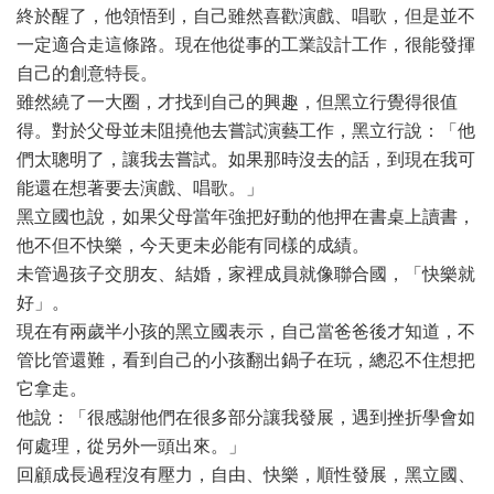
終於醒了，他領悟到，自己雖然喜歡演戲、唱歌，但是並不
一定適合走這條路。現在他從事的工業設計工作，很能發揮
自己的創意特長。
雖然繞了一大圈，才找到自己的興趣，但黑立行覺得很值
得。對於父母並未阻撓他去嘗試演藝工作，黑立行說：「他
們太聰明了，讓我去嘗試。如果那時沒去的話，到現在我可
能還在想著要去演戲、唱歌。」
黑立國也說，如果父母當年強把好動的他押在書桌上讀書，
他不但不快樂，今天更未必能有同樣的成績。
未管過孩子交朋友、結婚，家裡成員就像聯合國，「快樂就
好」。
現在有兩歲半小孩的黑立國表示，自己當爸爸後才知道，不
管比管還難，看到自己的小孩翻出鍋子在玩，總忍不住想把
它拿走。
他說：「很感謝他們在很多部分讓我發展，遇到挫折學會如
何處理，從另外一頭出來。」
回顧成長過程沒有壓力，自由、快樂，順性發展，黑立國、