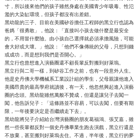
寸，所以後來他們的孩子雖然身處在美國青少年吸毒、性氾
濫的大染缸環境，但孩子都沒有出差錯。
黑幼龍的三子、目前在美國矽谷擔任工程師的黑立行也認為
爸媽「很勇敢」，他說：「直接叫小孩去做什麼是最安全
的，不用冒什麼險。由小孩自己選擇就必須承擔風險，可能
會大好或大壞。」他說：「他們不像傳統的父母，只想到錢
或成功，而是想到我們是否開心。」
黑立行也曾想進入演藝圈還不顧長輩反對搬到好萊塢。
黑立行與二哥一樣，到矽谷工作之前，也有一段意外人生。
他是史丹佛大學機械系工業設計組的學生，父母親讓他進入
美國昂貴的最高學府就讀後，有一天，他忽然興起進入演藝
圈的念頭。黑幼龍雖然萬般不贊成，但還是讓兒子去闖一
闖，他告訴兒子：「這條路並不容易，可以去闖，但要有期
限，一年後要決定是否繼續走下去」。
黑幼龍將兒子介紹給台灣演藝圈的朋友葛福鴻、張艾嘉，雖
然一些長輩都反對一個史丹佛畢業生跑去演戲，黑立行還是
不放棄，甚至搬到好萊塢去住。不過，半年後，黑立行的夢