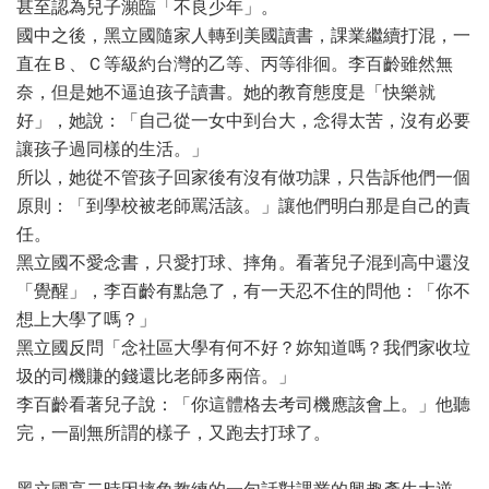
甚至認為兒子瀕臨「不良少年」。
國中之後，黑立國隨家人轉到美國讀書，課業繼續打混，一
直在Ｂ、Ｃ等級約台灣的乙等、丙等徘徊。李百齡雖然無
奈，但是她不逼迫孩子讀書。她的教育態度是「快樂就
好」，她說：「自己從一女中到台大，念得太苦，沒有必要
讓孩子過同樣的生活。」
所以，她從不管孩子回家後有沒有做功課，只告訴他們一個
原則：「到學校被老師罵活該。」讓他們明白那是自己的責
任。
黑立國不愛念書，只愛打球、摔角。看著兒子混到高中還沒
「覺醒」，李百齡有點急了，有一天忍不住的問他：「你不
想上大學了嗎？」
黑立國反問「念社區大學有何不好？妳知道嗎？我們家收垃
圾的司機賺的錢還比老師多兩倍。」
李百齡看著兒子說：「你這體格去考司機應該會上。」他聽
完，一副無所謂的樣子，又跑去打球了。