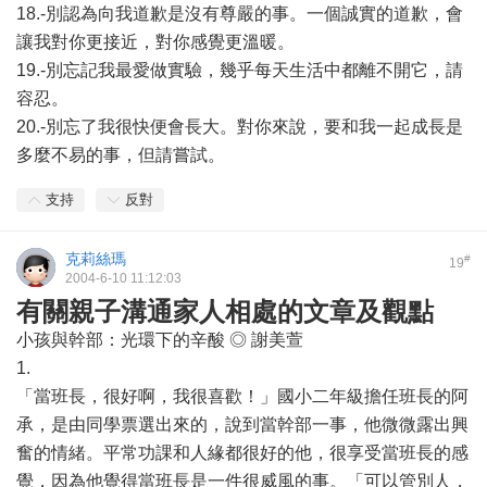
18.-別認為向我道歉是沒有尊嚴的事。一個誠實的道歉，會
讓我對你更接近，對你感覺更溫暖。
19.-別忘記我最愛做實驗，幾乎每天生活中都離不開它，請
容忍。
20.-別忘了我很快便會長大。對你來說，要和我一起成長是
多麼不易的事，但請嘗試。
支持
反對
克莉絲瑪
#
19
2004-6-10 11:12:03
有關親子溝通家人相處的文章及觀點
小孩與幹部：光環下的辛酸 ◎ 謝美萱
1.
「當班長，很好啊，我很喜歡！」國小二年級擔任班長的阿
承，是由同學票選出來的，說到當幹部一事，他微微露出興
奮的情緒。平常功課和人緣都很好的他，很享受當班長的感
覺，因為他覺得當班長是一件很威風的事。「可以管別人，