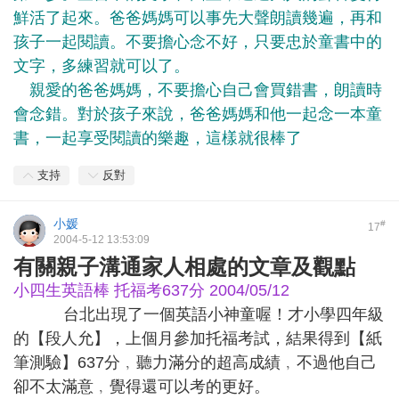
鮮活了起來。爸爸媽媽可以事先大聲朗讀幾遍，再和
孩子一起閱讀。不要擔心念不好，只要忠於童書中的
文字，多練習就可以了。
親愛的爸爸媽媽，不要擔心自己會買錯書，朗讀時
會念錯。對於孩子來說，爸爸媽媽和他一起念一本童
書，一起享受閱讀的樂趣，這樣就很棒了
支持
反對
小媛
#
17
2004-5-12 13:53:09
有關親子溝通家人相處的文章及觀點
小四生英語棒 托福考637分 2004/05/12
台北出現了一個英語小神童喔！才小學四年級
的【段人允】，上個月參加托福考試，結果得到【紙
筆測驗】637分﹐聽力滿分的超高成績﹐不過他自己
卻不太滿意﹐覺得還可以考的更好。