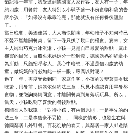
猶記得一年前，我受邀到德國友人家作客，友人有一子，年
約四歲，用餐前，友人特別以小碟子盛一小份食物和藹的告
訴小孩：「如果沒有乖乖吃完，那他就沒有任何餐後甜點
了。」
當日晚餐，美酒佳餚，大人痛快閒聊，年幼稚子不知何時已
不聲不響離開餐桌，留下一碟只扒了幾口的殘食。宴末，女
主人端出巧克力冰淇淋，小孩一見是自己最愛的甜點，露出
機靈的目光，百般央求媽媽分一些解饞，德國媽媽卻絲毫不
為所動，只顧招呼客人。我心中暗想，不過是個四歲的幼
童，做媽媽的何必如此一板一眼，嚴厲以對呢？
過了一年，再度受邀到同一家庭作客，小孩的改變著實令我
吃驚，用餐前，媽媽依然約法三章，只見小孩認真用畢餐盤
食物，並徵詢媽媽同意，才離開餐桌到角落玩玩具。所以，
當天，小孩吃到了喜愛的餐後甜點。
德國友人對我說：「對待小孩，有兩個原則，一是事先的約
法三章，二是事後毫不妥協。」 同樣的情形，也發生在與
德國鄰居出外野餐。百花綻放的春天，與鄰居一家人郊遊踏