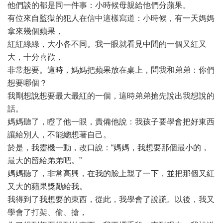
他們談的都是同一件事：小時候母親給他們分蘋果。
有位來自監獄的犯人在信中這樣寫道：小時候，有一天媽媽
拿來幾個蘋果，
紅紅綠綠，大小各不同。我一眼就看見中間的一個又紅又
大，十分喜歡，
非常想要。這時，媽媽把蘋果放在桌上，問我和弟弟：你們
想要哪個？
我剛想說想要最大最紅的一個，這時弟弟搶先說出我想說的
話。
媽媽聽了，瞪了他一眼，責備他說：我孩子要學會把好東西
讓給別人，不能總想著自己。
於是，我靈機一動，改口說：“媽媽，我想要那個最小的，
最大的留給弟弟吧。”
媽媽聽了，非常高興，在我的臉上親了一下，並把那個又紅
又大的蘋果獎勵給我。
我得到了我想要的東西，從此，我學會了說謊。以後，我又
學會了打架、偷、搶，