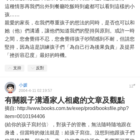
這種情形再我們出外到餐廳吃飯時到處都可以看到這樣的小
孩……
親愛的家長，在我們尊重孩子的想法的同時，是否也可以和
她（他）們溝通，讓他們知道我們的堅持與原則。或許一時
之間，您會覺得不忍，您會覺得孩子吵鬧感到不耐，但請您
堅持，因為這是訓練孩子們「為自己行為後果負責」及提昇
「挫折容忍度」最好的時機。
支持
反對
小媛
#
12
2004-4-11 02:19:57
有關親子溝通家人相處的文章及觀點
摘自: http://www.books.com.tw/exep/prod/booksfile.php?
item=0010194406
(給你的孩子寫封信〉，對孩子的管教，無法隨時隨地跟在
身邊，但當時的做法就是：給孩子寫信。沒想到他跟孩子們