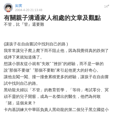
如實
#
14
2004-4-20 21:13:48
有關親子溝通家人相處的文章及觀點
不管，比『管』還要難
(讓孩子在自由嘗試中找到自己的路 )
我常常讓兒子爬上爬下而不阻止他，因為我覺得真的跌倒了
或摔下來就知道痛了。
想讓小朋友從小就有"失敗" "挫折"的經驗，而不是一昧的
說"那個不要做" "那個不要動"來引起他更大的好奇心。
讓他去闖一闖、撞一撞會累積更多的經驗，讓孩子在自由嘗
試中找到自己的路。
黑幼龍夫婦以「不管」的教育哲學，「等待」考試零分、冥
頑不靈的兒子開竅，成為一名傑出的醫生，他們為何敢
「賭」這個未來？
卡內基訓練大中華區負責人黑幼龍的第二個兒子黑立國從小