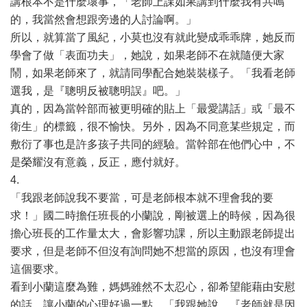
講根本不是什麼壞事，「老師上課如果講到什麼我有共鳴
的，我當然會想跟旁邊的人討論啊。」
所以，就算當了風紀，小莫也沒有就此變成乖乖牌，她反而
學會了做「表面功夫」，她說，如果老師不在就隨便大家
鬧，如果老師來了，就請同學配合她裝裝樣子。「我看老師
選我，是『聰明反被聰明誤』吧。」
真的，因為當幹部而被更明確的貼上「最愛講話」或「最不
衛生」的標籤，很不愉快。另外，因為不同意某些規定，而
敷衍了事也是許多孩子共同的經驗。當幹部在他們心中，不
是榮耀沒有意義，反正，應付就好。
4.
「我跟老師說我不要當，可是老師根本就不理會我的要
求！」國二時擔任班長的小蘭說，剛被選上的時候，因為很
擔心班長的工作量太大，會影響功課，所以主動跟老師提出
要求，但是老師不但沒有詢問她不想當的原因，也沒有理會
這個要求。
看到小蘭這麼為難，媽媽雖然不太忍心，卻希望能藉由安慰
的話，讓小蘭的心理好過一點，「我跟她說，『老師就是因