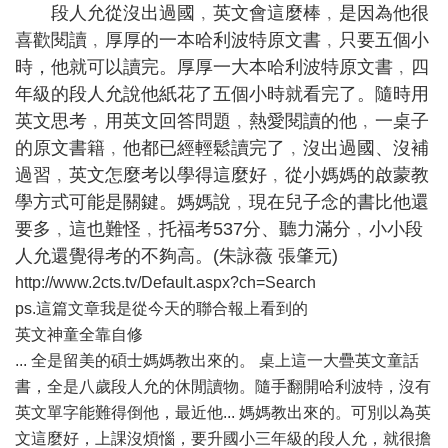
段人允從沒出過國﹐英文會這麼棒﹐是因為他很
喜歡閱讀﹐厚厚的一本哈利波特原文書﹐只要五個小
時，他就可以讀完。厚厚一大本哈利波特原文書﹐四
年級的段人允說他紙花了五個小時就看完了。隨時用
英文思考﹐用英文回答問題﹐熱愛閱讀的他﹐一桌子
的原文書籍﹐他都已經輕鬆讀完了﹐沒出過國、沒補
過習﹐英文怎麼考以學得這麼好﹐從小媽媽的啟蒙教
學方式可能是關鍵。媽媽說﹐現在兒子念的書比他還
要多﹐這也難怪﹐托福考537分、聽力滿分﹐小小段
人允還覺得考的不夠高。(朱詠薇 張肇元)
http://www.2cts.tv/Default.aspx?ch=Search
ps.這篇文章我是從今天的聯合報上看到的
英文神童全靠自修
... 全是留美的碩士媽媽教出來的。 桌上這一大疊英文童話
書，全是八歲段人允的休閒讀物。隨手翻開哈利波特，沒有
英文單字能難得倒他，最近他... 媽媽教出來的。可別以為英
文這麼好，上課沒煩惱，要升國小三年級的段人允，就很擔