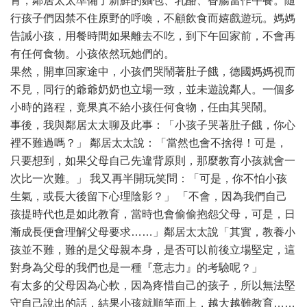
青，鄰居太太準備了新鮮的麵包、乳酪、香腸當作午餐。隨
行孩子們因禁不住原野的呼喚，不顧飲食而嬉戲遊玩。媽媽
告誡小孩，用餐時間如果離去不吃，到下午回家前，不會再
有任何食物。小孩依然玩她們的。
果然，開車回家途中，小孩們哭鬧著肚子餓，德國媽媽視而
不見，同行的爺爺奶奶也立場一致，並未遊說鄰人。一個多
小時的路程，竟果真不給小孩任何食物，任由其哭鬧。
事後，我與鄰居太太聊及此事：「小孩子哭著肚子餓，你心
裡不難過嗎？」 鄰居太太說：「當然也會不捨得！可是，
只要想到，如果父母自己先違背原則，那麼教育小孩就會一
次比一次難。」 我又再半開玩笑問：「可是，你不怕小孩
生氣，或長大後留下心理陰影？」 「不會，因為我們自己
孩提時代也是如此教育，當時也會偷偷抱怨父母，可是，日
漸成長便會理解父母要求……」鄰居太太說「其實，教養小
孩並不難，難的是父母親本身，是否可以前後立場堅定，這
對身為父母的我們也是一種『意志力』的考驗呢？」
有太多的父母因為心軟，因為疼惜自己的孩子，所以無法堅
守自己說出的話，結果小孩就順竿而上，越大越難教育……