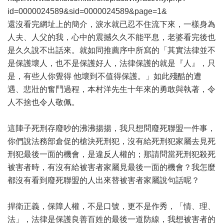
id=0000024589&sid=0000024589&page=1&
還沒看完網址上的簡介，淚水就已忍不住流下來，一樣身為
人夫、人父的我，心中的震撼久久不能平息，老婆看完後也
是久久說不出話來。就如同推薦序中所寫的「其實法律並不
是保護壞人，也不是保護好人，法律保護的就是『人』，只
是，有些人你覺得 他壞到不值得保護。」如此殘酷的遭
遇、悲壯的奮鬥過程，本村洋先生十年來的勇敢與執著，令
人不捨也令人敬佩。
這陣子死刑存廢吵的沸沸揚揚，我只想問廢死聯盟一件事，
你們說法務部倉促的槍決死刑犯，沒有給死刑犯家屬去見死
刑犯最後一面的機會，是違反人權的；那請問當死刑犯殺死
被害者時，有沒有給被害者家屬見最後一面的機會？我怎麼
都沒有看到廢死聯盟的人出來替被害者家屬說句話呢？
捍衛正義，保障人權，不是口號，更不是作秀，「情、理、
法」，法律是保護良善百姓的最後一道防線，我想被害者的