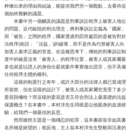
粹煉出來的理由與結論，能提供我們另一個觀點，去看待這
個始終難解的議題。
本書中另一個觸及的議題是刑事訴訟程序上被害人地位
的問題。近代歐陸的刑法理念，將刑事訴訟定義為「國家」
與「被告」之間的程序，國家透過刑罰所處罰的是被告對於
法秩序(術語：「法益」)的破壞，而不是作為代替被害人向
加害人索求正義的管道。在這種思考下，傳統的刑事訴訟制
度中的確是沒有「被害人」的程序位置，被害人或其家屬最
多也就是以證人的身份出庭就案件事實做出證言，但不具備
任何程序主體的權利。
這樣的制度行之有年，或許大部分的法律人都已當成理
所當然，但在這樣的設計下，被害人或其家屬究竟受了多少
委屈與犧牲？而這樣的委屈是否又符合刑法上最基礎的法益
保護概念？在本書中，本村洋先生同樣是以他親身的血淚經
驗，給我們一個最佳的反思。
然而雖然主題是一個殘忍的犯罪，這本書卻並非如其書
名所稱是絕望的；相反地，主人翁本村洋先生堅毅與沉著的