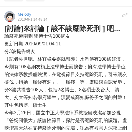
Melody
#
24
2010-9-1 14:48:14
[討論]來討論 [ 該不該廢除死刑 ] 吧...
論廢死遭圍剿 學博士告108網友
更新日期:2010/09/01 04:11
分3波提告網友
〔記者吳世聰、林宜樟�嘉縣報導〕水滸傳有108條好漢，
今則有108名網友槓上法學博士而挨告；擁有法學博士學位
的法律系教授盧映潔，在電視節目支持廢除死刑，引來網友
撻伐，指她「腦袋有洞」、「腦殘」等，盧映潔自認受辱，
分3波共提告108人，包括2名博士、8名碩士及台大、清
大、交大等知名學府學生，演變成高知識份子之間的對戰！
其中包括博、碩士生
今年3月26日，國立中正大學法律系教授盧映潔參加公視
「爸媽囧很大」談論性節目，探討是否廢除死刑的議題。盧
映潔當天站在支持廢除死刑的立場，認為有被害人深夜上網