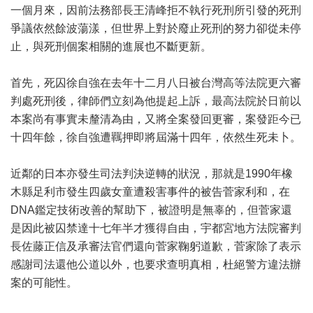
一個月來，因前法務部長王清峰拒不執行死刑所引發的死刑
爭議依然餘波蕩漾，但世界上對於廢止死刑的努力卻從未停
止，與死刑個案相關的進展也不斷更新。
首先，死囚徐自強在去年十二月八日被台灣高等法院更六審
判處死刑後，律師們立刻為他提起上訴，最高法院於日前以
本案尚有事實未釐清為由，又將全案發回更審，案發距今已
十四年餘，徐自強遭羈押即將屆滿十四年，依然生死未卜。
近鄰的日本亦發生司法判決逆轉的狀況，那就是1990年橡
木縣足利市發生四歲女童遭殺害事件的被告菅家利和，在
DNA鑑定技術改善的幫助下，被證明是無辜的，但菅家還
是因此被囚禁達十七年半才獲得自由，宇都宮地方法院審判
長佐藤正信及承審法官們還向菅家鞠躬道歉，菅家除了表示
感謝司法還他公道以外，也要求查明真相，杜絕警方違法辦
案的可能性。