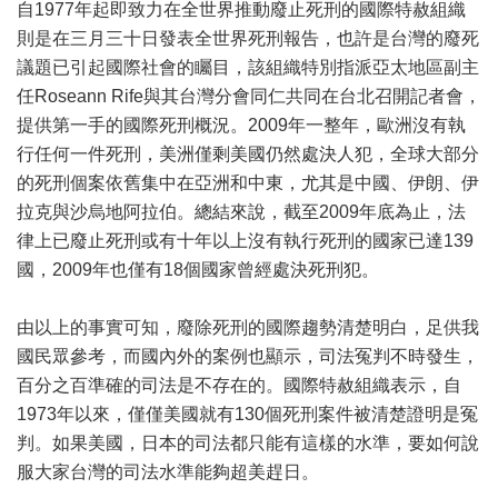
自1977年起即致力在全世界推動廢止死刑的國際特赦組織
則是在三月三十日發表全世界死刑報告，也許是台灣的廢死
議題已引起國際社會的矚目，該組織特別指派亞太地區副主
任Roseann Rife與其台灣分會同仁共同在台北召開記者會，
提供第一手的國際死刑概況。2009年一整年，歐洲沒有執
行任何一件死刑，美洲僅剩美國仍然處決人犯，全球大部分
的死刑個案依舊集中在亞洲和中東，尤其是中國、伊朗、伊
拉克與沙烏地阿拉伯。總結來說，截至2009年底為止，法
律上已廢止死刑或有十年以上沒有執行死刑的國家已達139
國，2009年也僅有18個國家曾經處決死刑犯。
由以上的事實可知，廢除死刑的國際趨勢清楚明白，足供我
國民眾參考，而國內外的案例也顯示，司法冤判不時發生，
百分之百準確的司法是不存在的。國際特赦組織表示，自
1973年以來，僅僅美國就有130個死刑案件被清楚證明是冤
判。如果美國，日本的司法都只能有這樣的水準，要如何說
服大家台灣的司法水準能夠超美趕日。