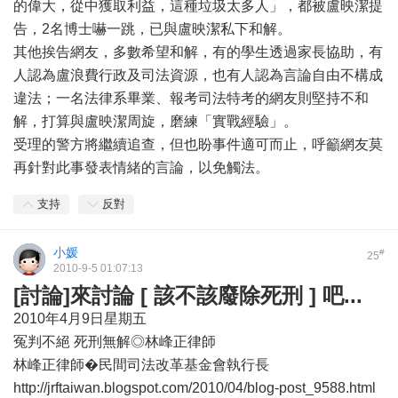
的偉大，從中獲取利益，這種垃圾太多人」，都被盧映潔提
告，2名博士嚇一跳，已與盧映潔私下和解。
其他挨告網友，多數希望和解，有的學生透過家長協助，有
人認為盧浪費行政及司法資源，也有人認為言論自由不構成
違法；一名法律系畢業、報考司法特考的網友則堅持不和
解，打算與盧映潔周旋，磨練「實戰經驗」。
受理的警方將繼續追查，但也盼事件適可而止，呼籲網友莫
再針對此事發表情緒的言論，以免觸法。
支持
反對
小媛
#
25
2010-9-5 01:07:13
[討論]來討論 [ 該不該廢除死刑 ] 吧...
2010年4月9日星期五
冤判不絕 死刑無解◎林峰正律師
林峰正律師�民間司法改革基金會執行長
http://jrftaiwan.blogspot.com/2010/04/blog-post_9588.html