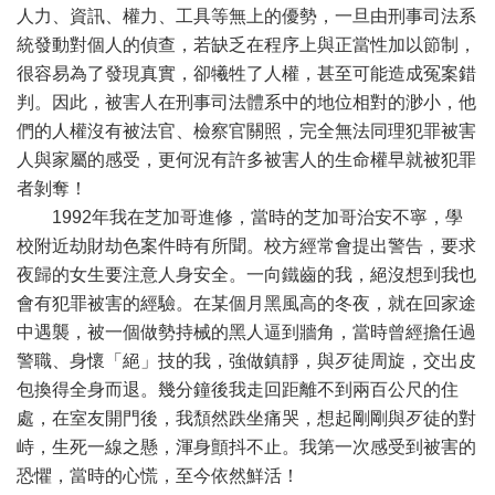
人力、資訊、權力、工具等無上的優勢，一旦由刑事司法系
統發動對個人的偵查，若缺乏在程序上與正當性加以節制，
很容易為了發現真實，卻犧牲了人權，甚至可能造成冤案錯
判。因此，被害人在刑事司法體系中的地位相對的渺小，他
們的人權沒有被法官、檢察官關照，完全無法同理犯罪被害
人與家屬的感受，更何況有許多被害人的生命權早就被犯罪
者剝奪！
1992年我在芝加哥進修，當時的芝加哥治安不寧，學
校附近劫財劫色案件時有所聞。校方經常會提出警告，要求
夜歸的女生要注意人身安全。一向鐵齒的我，絕沒想到我也
會有犯罪被害的經驗。在某個月黑風高的冬夜，就在回家途
中遇襲，被一個做勢持械的黑人逼到牆角，當時曾經擔任過
警職、身懷「絕」技的我，強做鎮靜，與歹徒周旋，交出皮
包換得全身而退。幾分鐘後我走回距離不到兩百公尺的住
處，在室友開門後，我頹然跌坐痛哭，想起剛剛與歹徒的對
峙，生死一線之懸，渾身顫抖不止。我第一次感受到被害的
恐懼，當時的心慌，至今依然鮮活！