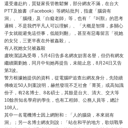
還受邀赴約，質疑家長管教鬆懈，部分網友不滿，在台大
PTT及臉書（Facebook）等網站批判，指盧「腦袋有
洞」、「腦殘」及「白癡老師」等，也有「『叫獸』的思考
邏輯，不是我們平凡人可以理解」、「大概是智障，多關心
子女就能避免這些事，低能到翻」，甚至有惡毒留言「祝她
的女兒，三更半夜在外被姦殺」。
有人祝她女兒被姦殺
盧映潔認為受辱，5月4日告多名網友妨害名譽，但仍有網友
繼續圍剿她，同月中旬她再提告，未能止息，8月24日又告
第3波。
警方根據她提供的資料，從電腦IP追查出網友身分，先陸續
傳喚近50人到案說明，赫然發現不乏社會「菁英」或高知識
份子，有2名博士、8名碩士，其餘是台大、清大、交大等
10餘所知名學府的學生，也有工程師、公務人員等，總計
108人。
其中一名電機博士因上網附和：「人的腦袋，本來就有
洞」；另一名博士網友則說：「站在和平的地方，歌頌戰爭