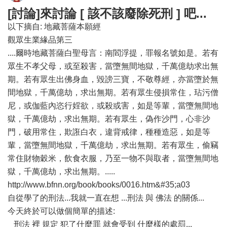
[討論]來討論 [ 該不該廢除死刑 ] 吧...
以下摘自: 地藏菩薩本願經
觀眾生業緣品第三
....爾時地藏菩薩白聖母言：南閻浮提，罪報名號如是。若有
眾生不孝父母，或至殺害，當墮無間地獄，千萬億劫求出無
期。若有眾生出佛身血，毀謗三寶，不敬尊經，亦當墮於無
間地獄，千萬億劫，求出無期。若有眾生侵損常住，玷污僧
尼，或伽藍內恣行婬欲，或殺或害，如是等輩，當墮無間地
獄，千萬億劫，求出無期。若有眾生，偽作沙門，心非沙
門，破用常住，欺誑白衣，違背戒律，種種造惡，如是等
輩，當墮無間地獄，千萬億劫，求出無期。若有眾生，偷竊
常住財物穀米，飲食衣服，乃至一物不與取者，當墮無間地
獄，千萬億劫，求出無期。.....
http://www.bfnn.org/book/books/0016.htm&#35;a03
自從學了的刑法...我就一直在想 ...刑法 與 佛法 的關係...
今天終於可以做個簡單的描述:
刑法 裡 規定 犯了什麼罪 就會受到 什麼樣的處罰...