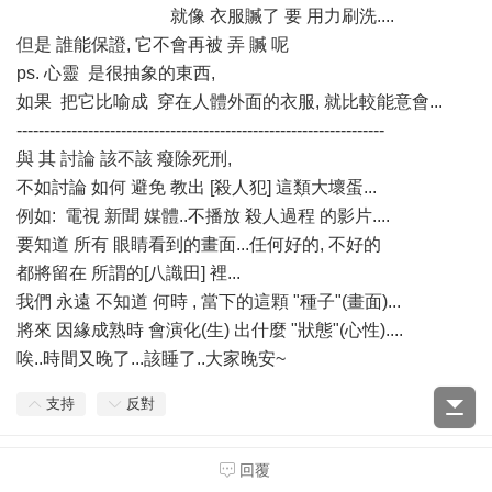
就像 衣服贓了 要 用力刷洗....
但是 誰能保證, 它不會再被 弄 贓 呢
ps. 心靈 是很抽象的東西,
如果 把它比喻成 穿在人體外面的衣服, 就比較能意會...
-------------------------------------------------------------------
與 其 討論 該不該 癈除死刑,
不如討論 如何 避免 教出 [殺人犯] 這類大壞蛋...
例如: 電視 新聞 媒體..不播放 殺人過程 的影片....
要知道 所有 眼睛看到的畫面...任何好的, 不好的
都將留在 所謂的[八識田] 裡...
我們 永遠 不知道 何時 , 當下的這顆 "種子"(畫面)...
將來 因緣成熟時 會演化(生) 出什麼 "狀態"(心性)....
唉..時間又晚了...該睡了..大家晚安~
支持
反對
靜竹林
#
28
回覆
2011-1-27 03:25:08