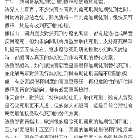
廿年，我國審核無期徒刑的假釋顯然過於寬鬆。
法界人士直言，不少法官在審酌判處死刑與無期徒刑之間，
對於凶神惡煞之徒，難免覺得一旦判處無期徒刑，很快又可
假釋，於是有改判死刑的心理。
據指出，國內歷次對於死刑存廢的調查，都有超過七成民意
反對廢死，但如果詢問以終身監禁取代死刑，支持廢死民眾
則提高至五成左右。逐步廢除死刑研究推動小組昨天討論
時，都認同以真正的無期徒刑作為死刑的替代方案。
法務部認為，如何讓法官願意盡量選擇無期徒刑替代死刑，
並化解民眾對於現行無期徒刑與有期徒刑區隔不明顯的疑
慮，有必要讓假釋制度的審查更嚴謹，再犯危險性的評估與
假釋委員會的諮詢，都有必要重新檢討。
昨天會中，對於以「特殊無期徒刑」取代死刑，雖有人質疑
是否比死刑更不人道，但多數人都認同，這是目前台灣社會
民意最能接受取代死刑的替代方案。
法務部官員指出，歐洲很多廢除死刑國家的無期徒刑罪犯，
至少都要服刑十五至四十年，我國的無期徒刑假釋門檻原本
為十年，現在已提高到廿五年，但如果要以終身監禁作為死