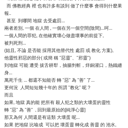
而 佛教經典 裡 也有許多有談到 做了什麼事 會得到什麼果
報..
甚至 到哪間 地獄 去受處罰...
兩者差別, 一個 在人間 , 一個在另一個空間(陰間)...呵...
一個人間的罪犯, 在他確實壞心做盡壞事的前提下,
被判死刑...
(姑且, 不論 是否能 採用其他替代性 處罰 或 教化 方案),
他靈性邪惡的部分( 或簡 稱 "惡靈"、"邪靈")
到地獄 可能 遭受 拔舌耕犁，抽腸剉斬，烊銅灌口，熱鐵纏
身...
萬死千生 ... 都還不知能否 轉 "惡" 為 "善" 了...
更何況 人間短短幾十年的 所謂 "教化" 呢 ?
而且
如果, 地獄 真的能 把所有 殺人犯之類的大壞蛋的靈性
轉 "惡" 為 "善" , 回到最原始的[純淨心靈]
那又為何 人間還是有這類 大壞蛋 呢...
如果 把地獄 比喻成 可以把 壞蛋靈 轉化成 善靈 的 池水,