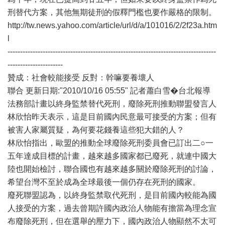
刑替代方案，其他無期徒刑的假釋門檻也要作嚴格的限制。
http://tw.news.yahoo.com/article/url/d/a/101016/2/2f23a.htm
l
-----------------------------------------------------------------------------------
----------------------
贊成：社會較能接受 反對：幹嘛要養壞人
聯合 更新日期:"2010/10/16 05:55" 記者蕭白雪�台北報導
法務部計畫以終身監禁替代死刑，廢除死刑推動聯盟發言人
林欣怡昨天表示，這是目前國內民意最可接受的方案；但有
被害人家屬質疑，為何要花錢養這些犯大錯的人？
林欣怡指出，歐盟的推動全球廢除死刑委員會已訂出二○一
五年達成目標的計畫，越來越多國家都已廢死，就連中國大
陸也開始檢討，聯合國也有越來越多關於廢除死刑的討論，
希望台灣不至於成為全球最後一個仍存在死刑的國家。
廢死聯盟認為，以終身監禁取代死刑，是目前國內較能為國
人接受的方案，過去曾期許國內政治人物能有擔當為理念宣
布廢除死刑，但在選舉的壓力下，國內政治人物顯然不太可