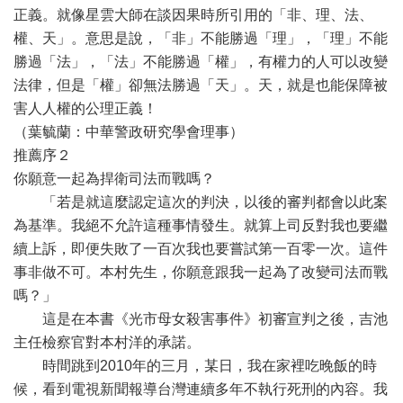
正義。就像星雲大師在談因果時所引用的「非、理、法、
權、天」。意思是說，「非」不能勝過「理」，「理」不能
勝過「法」，「法」不能勝過「權」，有權力的人可以改變
法律，但是「權」卻無法勝過「天」。天，就是也能保障被
害人人權的公理正義！
（葉毓蘭：中華警政研究學會理事）
推薦序２
你願意一起為捍衛司法而戰嗎？
「若是就這麼認定這次的判決，以後的審判都會以此案
為基準。我絕不允許這種事情發生。就算上司反對我也要繼
續上訴，即便失敗了一百次我也要嘗試第一百零一次。這件
事非做不可。本村先生，你願意跟我一起為了改變司法而戰
嗎？」
這是在本書《光市母女殺害事件》初審宣判之後，吉池
主任檢察官對本村洋的承諾。
時間跳到2010年的三月，某日，我在家裡吃晚飯的時
候，看到電視新聞報導台灣連續多年不執行死刑的內容。我