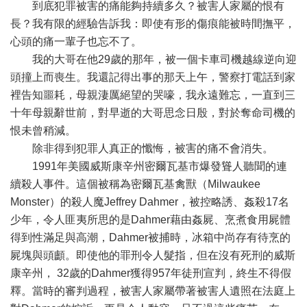
到底犯罪被害的痛能夠持續多久？被害人家屬的恨有
長？我有限的經驗告訴我：即使有形的傷痕能被時間撫平，
心頭的痛一輩子也忘不了。
我的大哥在他29歲的那年，被一個卡車司機越線逆向迎
頭撞上而喪生。我還記得出事的那天上午，警察打電話到家
裡告知噩耗，母親淒厲絕望的哭嚎，我永遠難忘，一直到三
十年母親辭世前，對早逝的大哥思念日殷，對於奪命司機的
恨未曾稍減。
除非得到犯罪人真正的懺悔，被害的痛不會消失。
1991年美國威斯康辛州密爾瓦基市爆發聳人聽聞的連
續殺人事件。這個被稱為密爾瓦基禽獸（Milwaukee
Monster）的殺人魔Jeffrey Dahmer，被控略誘、姦殺17名
少年，令人匪夷所思的是Dahmer藉由姦屍、烹煮食用屍體
得到性滿足與高潮，Dahmer被捕時，冰箱中尚存有待烹的
屍塊與頭顱。即使他的罪刑令人髮指，但在沒有死刑的威斯
康辛州， 32歲的Dahmer獲得957年徒刑宣判，終生不得假
釋。當時的審判過程，被害人家屬帶著被害人遺照在法庭上