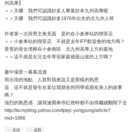
州高專】
＞＞天哪 我們可認識好多人畢業於本九州高專呢
＞＞天哪 我們可認識好多1976年出生的北九州人呀
作者第一次與男主角見面 是約在小倉車站的喫茶店
＞＞小倉車站的喫茶店 不就是去年IFP歡迎會的地方嗎？
受害的母女埋葬在小倉南區 北九州高專上方的墓地
＞＞這不就是女兒去年寄宿家庭後面山坡的上方嗎？
書中場景一幕幕流過
而出現的地點、人群對我來說又是那樣的熟悉
這 這不就是發生在某位我朋友的同學或朋友身上的故事
嗎？
強烈的熟悉感 讓我連開車停紅燈時都不由得繼續翻閱下去
http://tw.myblog.yahoo.com/tpejc-yungyung/article?
mid=1886
支持
反對