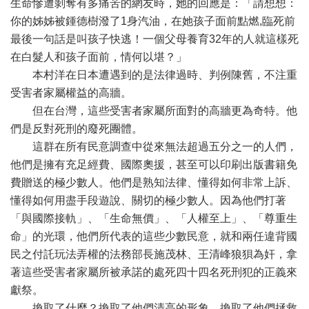
生命慘遭剝奪有多痛苦的網友時，她的回應是：「請想想：
你的姊姊被鍾德樹潑了1身汽油，在她孩子面前點燃,臨死前
最後一句話是叫孩子快逃！一個父母養育32年的人就這樣死
在白髮人和孩子面前，情何以堪？」
本村洋在日本遭遇到的是法律過時、判例陳舊，不注重
受害者家屬權益的高牆。
但在台灣，這些受害者家屬所面對的高牆更為奇特。他
們是反對死刑的廢死團體。
這群在所有民意調查中從來無法超過五分之一的人們，
他們是擁有充足經費、國際奧援，甚至可以印刷出版書籍免
費贈送的極少數人。他們是熟知法律、懂得如何非常上訴、
懂得如何用盡手段遊說、關切的極少數人。因為他們打著
「與國際接軌」、「生命無價」、「人權至上」、「尊重生
命」的光環，他們所代表的這些少數民意，就和兩任違背國
民之付託玩法弄權的法務部長施茂林、王清峰狼狽為奸，拿
著這些受害者家屬所被承諾的處死四十四名死刑犯的正義來
獻祭。
換取了什麼？換取了他們清高的形象，換取了他們拯救