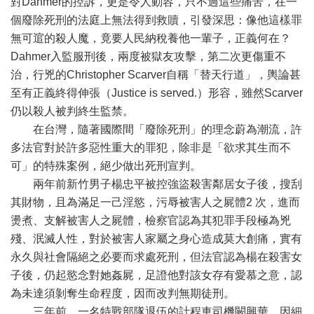
對Dahmer的控訴，更是令人動容，只不過這些痛苦，在一
個廢除死刑的法庭上無法得到救贖，引發深思：像他這樣罪
無可逭的殺人魔，竟要人民納稅養他一輩子，正義何在？
Dahmer入監服刑後，兩度被獄友攻擊，第二次更傷重不
治，行兇的Christopher Scarver自稱「替天行道」，輿論甚
至有正義終得伸張（Justice is served.）形容，雖然Scarver
仍以殺人被判終生監禁。
在台灣，隨著國際間「廢除死刑」的理念蔚為潮流，許
多法官對於許多惡性重大的罪犯，除非是「欲求其生而不
可」的特殊案例，絕少做出死刑宣判。
兩年前新竹男子楊忠平被控強盜殺害鄰居女子後，搜刮
其財物，且為滿足一己淫慾，污辱被害人之屍體2 次，進而
燙煮、支解被害人之屍體，檢察官認為其犯罪手段極為兇
殘、泯滅人性，對於被害人家屬之身心造成莫大創痛，實有
永久與社會隔絕之必要而求處死刑，但法官認為楊在殺害女
子後，仍起慾念對她姦屍，足證他對該女存有愛慕之意，認
為未達須剝奪生命程度，因而改判無期徒刑。
三年前，一名特戰部隊退伍的計程車司機闕興華，因細