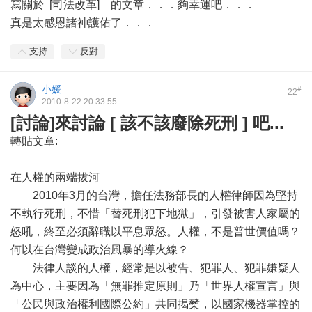
寫關於 [司法改革] 的文章．．．夠幸運吧．．．
真是太感恩諸神護佑了．．．
支持
反對
小媛
#
22
2010-8-22 20:33:55
[討論]來討論 [ 該不該廢除死刑 ] 吧...
轉貼文章:
在人權的兩端拔河
2010年3月的台灣，擔任法務部長的人權律師因為堅持
不執行死刑，不惜「替死刑犯下地獄」，引發被害人家屬的
怒吼，終至必須辭職以平息眾怒。人權，不是普世價值嗎？
何以在台灣變成政治風暴的導火線？
法律人談的人權，經常是以被告、犯罪人、犯罪嫌疑人
為中心，主要因為「無罪推定原則」乃「世界人權宣言」與
「公民與政治權利國際公約」共同揭櫫，以國家機器掌控的