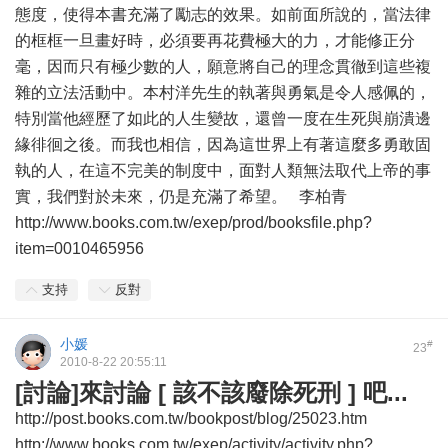
態度，使得本書充滿了勵志的效果。如前面所說的，當法律
的框框一旦畫好時，必須要再花費極大的力，才能修正分
毫，因而只有極少數的人，願意將自己的理念貫徹到這些複
雜的立法活動中。本村洋先生的執著與勇氣是令人感佩的，
特別當他經歷了如此的人生變故，還曾一度在生死與崩潰邊
緣徘徊之後。而我也相信，因為這世界上有著這麼多勇敢固
執的人，在這不完美的制度中，面對人類無法取代上帝的事
實，我們對於未來，仍是充滿了希望。 李柏青
http://www.books.com.tw/exep/prod/booksfile.php?
item=0010465956
支持
反對
小媛
#
23
2010-8-22 20:55:11
[討論]來討論 [ 該不該廢除死刑 ] 吧...
http://post.books.com.tw/bookpost/blog/25023.htm
http://www.books.com.tw/exep/activity/activity.php?