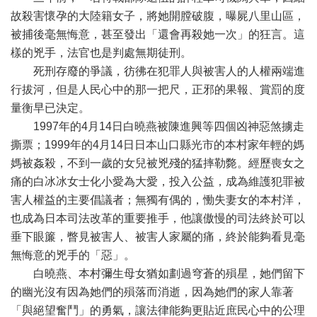
故殺害懷孕的大陸籍女子，將她開膛破腹，曝屍八里山區，
被捕後毫無悔意，甚至發出「還會再殺她一次」的狂言。這
樣的兇手，法官也是判處無期徒刑。
死刑存廢的爭議，彷彿在犯罪人與被害人的人權兩端進
行拔河，但是人民心中的那一把尺，正邪的果報、賞罰的度
量衡早已決定。
1997年的4月14日白曉燕被陳進興等四個凶神惡煞擄走
撕票；1999年的4月14日日本山口縣光市的本村家年輕的媽
媽被姦殺，不到一歲的女兒被兇殘的猛摔勒斃。經歷喪女之
痛的白冰冰女士化小愛為大愛，投入公益，成為維護犯罪被
害人權益的主要倡議者；無獨有偶的，慟失妻女的本村洋，
也成為日本司法改革的重要推手，他讓傲慢的司法終於可以
垂下眼簾，瞥見被害人、被害人家屬的痛，終於能夠看見毫
無悔意的兇手的「惡」。
白曉燕、本村彌生母女猶如劃過穹蒼的殞星，她們留下
的幽光沒有因為她們的殞落而消逝，因為她們的家人靠著
「與絕望奮鬥」的勇氣，讓法律能夠更貼近庶民心中的公理