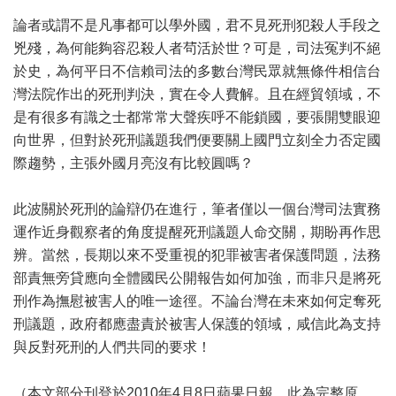
論者或謂不是凡事都可以學外國，君不見死刑犯殺人手段之
兇殘，為何能夠容忍殺人者茍活於世？可是，司法冤判不絕
於史，為何平日不信賴司法的多數台灣民眾就無條件相信台
灣法院作出的死刑判決，實在令人費解。且在經貿領域，不
是有很多有識之士都常常大聲疾呼不能鎖國，要張開雙眼迎
向世界，但對於死刑議題我們便要關上國門立刻全力否定國
際趨勢，主張外國月亮沒有比較圓嗎？
此波關於死刑的論辯仍在進行，筆者僅以一個台灣司法實務
運作近身觀察者的角度提醒死刑議題人命交關，期盼再作思
辨。當然，長期以來不受重視的犯罪被害者保護問題，法務
部責無旁貸應向全體國民公開報告如何加強，而非只是將死
刑作為撫慰被害人的唯一途徑。不論台灣在未來如何定奪死
刑議題，政府都應盡責於被害人保護的領域，咸信此為支持
與反對死刑的人們共同的要求！
（本文部分刊登於2010年4月8日蘋果日報，此為完整原