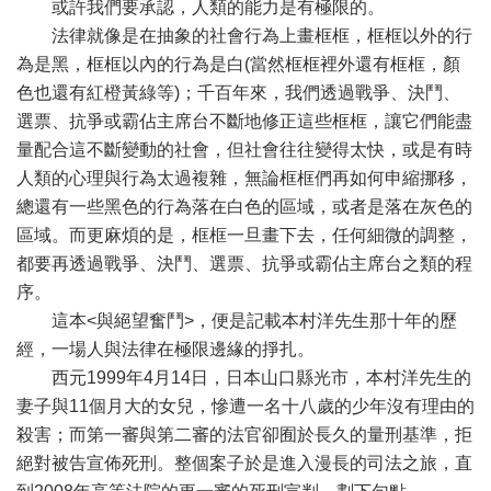
或許我們要承認，人類的能力是有極限的。
法律就像是在抽象的社會行為上畫框框，框框以外的行
為是黑，框框以內的行為是白(當然框框裡外還有框框，顏
色也還有紅橙黃綠等)；千百年來，我們透過戰爭、決鬥、
選票、抗爭或霸佔主席台不斷地修正這些框框，讓它們能盡
量配合這不斷變動的社會，但社會往往變得太快，或是有時
人類的心理與行為太過複雜，無論框框們再如何申縮挪移，
總還有一些黑色的行為落在白色的區域，或者是落在灰色的
區域。而更麻煩的是，框框一旦畫下去，任何細微的調整，
都要再透過戰爭、決鬥、選票、抗爭或霸佔主席台之類的程
序。
這本<與絕望奮鬥>，便是記載本村洋先生那十年的歷
經，一場人與法律在極限邊緣的掙扎。
西元1999年4月14日，日本山口縣光市，本村洋先生的
妻子與11個月大的女兒，慘遭一名十八歲的少年沒有理由的
殺害；而第一審與第二審的法官卻囿於長久的量刑基準，拒
絕對被告宣佈死刑。整個案子於是進入漫長的司法之旅，直