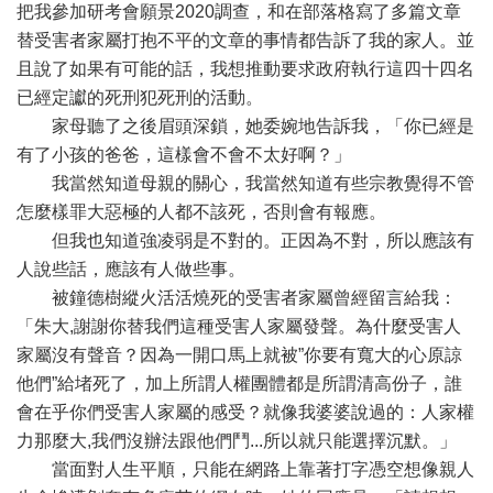
把我參加研考會願景2020調查，和在部落格寫了多篇文章
替受害者家屬打抱不平的文章的事情都告訴了我的家人。並
且說了如果有可能的話，我想推動要求政府執行這四十四名
已經定讞的死刑犯死刑的活動。
家母聽了之後眉頭深鎖，她委婉地告訴我，「你已經是
有了小孩的爸爸，這樣會不會不太好啊？」
我當然知道母親的關心，我當然知道有些宗教覺得不管
怎麼樣罪大惡極的人都不該死，否則會有報應。
但我也知道強凌弱是不對的。正因為不對，所以應該有
人說些話，應該有人做些事。
被鐘德樹縱火活活燒死的受害者家屬曾經留言給我：
「朱大,謝謝你替我們這種受害人家屬發聲。為什麼受害人
家屬沒有聲音？因為一開口馬上就被”你要有寬大的心原諒
他們”給堵死了，加上所謂人權團體都是所謂清高份子，誰
會在乎你們受害人家屬的感受？就像我婆婆說過的：人家權
力那麼大,我們沒辦法跟他們鬥...所以就只能選擇沉默。」
當面對人生平順，只能在網路上靠著打字憑空想像親人