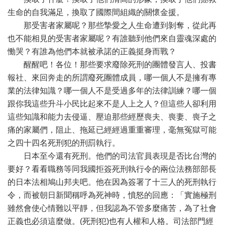
生命的自我滿足，換取了國際間組織的關懷金援。
那受害者家屬呢？那些摯愛之人生命遭到剝奪，從此再
也不能相見的受害者家屬呢？有誰聽到他們來自靈魂深處的
慟哭？有誰為他們本就被承諾的正義挺身而戰？
醒醒吧！各位！那些要求廢除死刑的團體發言人、投書
報社、來回奔走的所謂廢死團體成員，哪一個人不是擁有專
業的法律知識？哪一個人不是受過多年的法律訓練？哪一個
跟你我這些升斗小民比起來不是人上之人？但這些人卻利用
這些知識和能力去侵逼、壓迫那些經歷喪夫、喪妻、喪子之
痛的家屬們，阻止、拖延已經經過重重審理，毫無冤獄可能
之四十四名死刑犯的刑罰執行。
日本至今還有死刑。他們的司法官員表現是否比台灣的
要好？看看職務等同我國拒簽死刑執行令的兩位法務部部長
的日本法相鳩山邦夫吧。他在因為簽署了十三人的死刑執行
令，而被朝日新聞稱呼為死神時，憤怒的回應：「實施極刑
雖然會使心情難以平靜，但我認為不管多麼痛苦，為了社會
正義也必須這麼做。(死刑犯)也有人權和人格。司法部門經