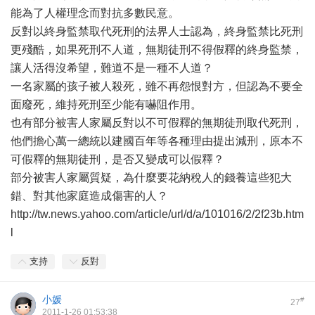
能為了人權理念而對抗多數民意。
反對以終身監禁取代死刑的法界人士認為，終身監禁比死刑
更殘酷，如果死刑不人道，無期徒刑不得假釋的終身監禁，
讓人活得沒希望，難道不是一種不人道？
一名家屬的孩子被人殺死，雖不再怨恨對方，但認為不要全
面廢死，維持死刑至少能有嚇阻作用。
也有部分被害人家屬反對以不可假釋的無期徒刑取代死刑，
他們擔心萬一總統以建國百年等各種理由提出減刑，原本不
可假釋的無期徒刑，是否又變成可以假釋？
部分被害人家屬質疑，為什麼要花納稅人的錢養這些犯大
錯、對其他家庭造成傷害的人？
http://tw.news.yahoo.com/article/url/d/a/101016/2/2f23b.htm
l
支持
反對
小媛
#
27
2011-1-26 01:53:38