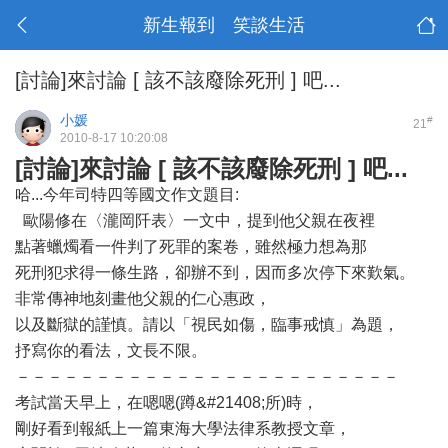
新生報到 笑談生活
[討論]來討論 [ 該不該廢除死刑 ] 吧...
小媛
#
21
2010-8-17 10:20:08
[討論]來討論 [ 該不該廢除死刑 ] 吧...
哈...今年司特四等國文作文題目:
歐陽修在〈瀧岡阡表〉一文中，提到他父親在夜裡
點著蠟燭看一件判了死罪的案卷，雖然極力想為那
死刑犯求得一條生路，卻辦不到，因而多次停下來歎氣。
非常傳神地刻畫他父親的仁心惠政，
以及斷獄的謹慎。請以「視民如傷，臨事戒慎」為題，
抒寫你的看法，文長不限。
－－－－－－－－－－－－－－－－－－－－－－－－
考試當天早上，在嗯嗯(蹲&#21408;所)時，
剛好看到報紙上一篇東海大學法律系教授文章，