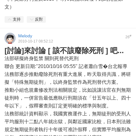
文）
支持
反對
Melody
#
26
2010-10-17 08:52:12
[討論]來討論 [ 該不該廢除死刑 ] 吧...
法部研擬終身監禁 關到死替代死刑
聯合 更新日期:"2010/10/16 05:55" 記者蕭白雪�台北報導
法務部逐步推動廢除死刑有重大進展，昨天取得共識，將研
擬「特殊無期徒刑」，以終身監禁作為死刑替代方案。
推動小組也規畫修改刑法相關規定，比如說讓法官在判無期
徒刑時，一併宣告最低應執行刑期須在「廿五年以上、四十
年以下」，假釋審查則訂定更明確的標準與制度。
法務部統計資料顯示，我國實務運作上，無期徒刑的受刑人
平均服刑十二點八年就出獄，與鄰近國家比較，日本刑法雖
規定無期徒刑者執行十年後可准許假釋，但實際平均服刑為