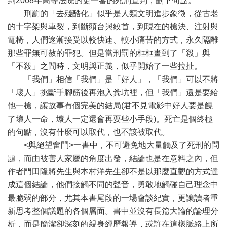
到2008年高等法院的更一審的死刑宣判，劃下句點。
刑罰的「去殘酷化」似乎是人類文明進步象徵，從古老
的十字架與車裂，到斷頭台與絞首，到現在的槍決、注射與
電椅，人們逐漸接受以較快速、較小痛苦的方式，永久隔離
那些罪無可赦的罪犯。但是當刑罰的框框畫到了「殺」與
「不殺」之間時，文明與正義，似乎開始了一些拉扯。
「我們」相信「我們」是「好人」，「我們」可以不將
「壞人」挑斷手腳筋後再泡入糞坑裡，但「我們」還是要給
他一槍，讓故事有個完美的結局(君不見電影中好人要是饒
了壞人一命，壞人一定還會再耍些小手段)。死亡是個終極
的句點，沒有什麼可以取代，也不該被取代。
<與絕望奮鬥>一書中，不可避免地大量觸及了死刑的問
題，而由被害人家屬的角度出發，結論也是在意料之內，但
作者門田隆將先生與本村洋先生卻不是以那麼直觀的方式達
成這個結論，他們接觸不同的聲音，勇敢地觸碰自己理念中
最脆弱的部分，尤其本書尾段的一場會談紀實，更讓讀者重
新思考整個議題的各個層面。書中並沒有長篇大論的論理分
析，而是簡潔卻深刻的親身經歷報導，或許在這樣脈絡上所