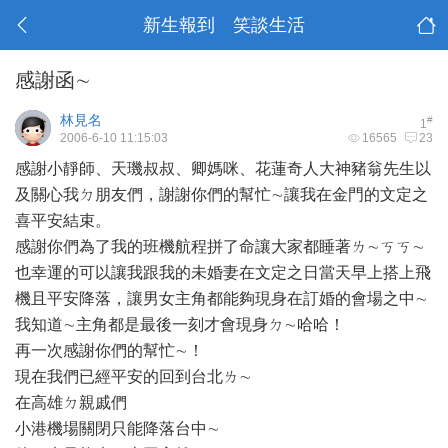
新生報到 笑談生活
感謝函∼
林見名
#
1
2006-6-10 11:15:03
16565
23
感謝小靜師、天璣叔叔、卿媽咪、花蓮奇人大神豬翁先生以
及關心我ㄉ朋友們，謝謝你們的幫忙∼讓我在金門的文定之
喜平安結束。
感謝你們為了我的班機航程拼了命讓大家都睡著ㄌ∼ㄎㄎ∼
也幸運的可以讓我跟我的未婚妻在文定之日當天早上搭上飛
機且平安降落，讓男女主角都能夠現身在訂婚的會場之中∼
我知道∼主角都是最後一刻才會現身ㄉ∼哈哈！
再一次感謝你們的幫忙∼！
現在我們已經平安的回到台北ㄌ∼
在高雄ㄉ親戚們
小港機場關閉只能降落台中∼