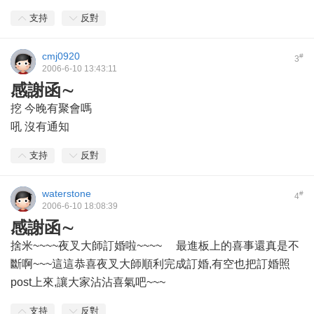
支持
反對
cmj0920
#
3
2006-6-10 13:43:11
感謝函∼
挖 今晚有聚會嗎
吼 沒有通知
支持
反對
waterstone
#
4
2006-6-10 18:08:39
感謝函∼
捨米~~~~夜叉大師訂婚啦~~~~
最進板上的喜事還真是不
斷啊~~~這這恭喜夜叉大師順利完成訂婚,有空也把訂婚照
post上來,讓大家沾沾喜氣吧~~~
支持
反對