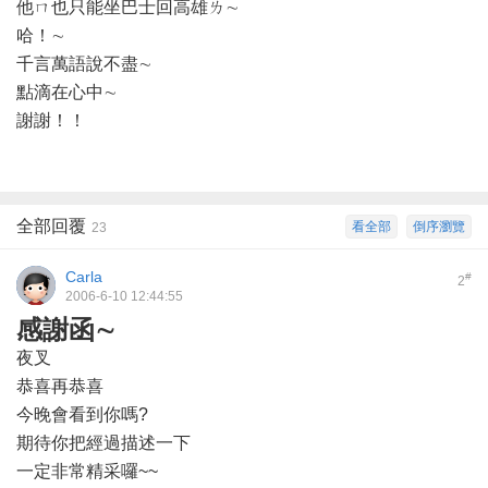
他ㄇ也只能坐巴士回高雄ㄌ∼
哈！∼
千言萬語說不盡∼
點滴在心中∼
謝謝！！
全部回覆
看全部
倒序瀏覽
23
Carla
#
2
2006-6-10 12:44:55
感謝函∼
夜叉
恭喜再恭喜
今晚會看到你嗎?
期待你把經過描述一下
一定非常精采囉~~