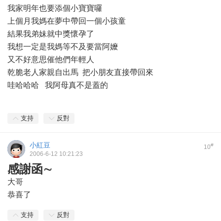
我家明年也要添個小寶寶囉
上個月我媽在夢中帶回一個小孩童
結果我弟妹就中獎懷孕了
我想一定是我媽等不及要當阿嬤
又不好意思催他們年輕人
乾脆老人家親自出馬 把小朋友直接帶回來
哇哈哈哈 我阿母真不是蓋的
支持
反對
小紅豆
#
10
2006-6-12 10:21:23
感謝函∼
大哥
恭喜了
支持
反對