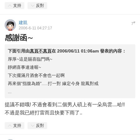
支持
反對
建凱
#
7
2006-6-11 04:27:17
感謝函∼
下面引用由
真頁不真頁
在
2006/06/11 01:06am
發表的內容：
厚厚~這是賜喜臨門嗎~
靜網喜事連連喔~
下次擺滿月酒會不會也一起啊
再來個"指腹為婚".....打一對 緣定今身 龍鳳對戒
...
提議不錯哦! 不過會看到二個男人碩上有一朵烏雲....哈!!
不過是我已經打雷而且快要下雨了..
支持
反對