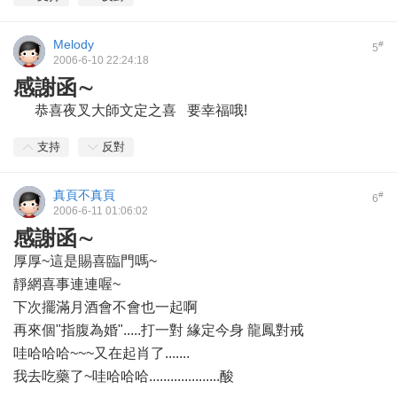
Melody
#
5
2006-6-10 22:24:18
感謝函∼
恭喜夜叉大師文定之喜 要幸福哦!
支持
反對
真頁不真頁
#
6
2006-6-11 01:06:02
感謝函∼
厚厚~這是賜喜臨門嗎~
靜網喜事連連喔~
下次擺滿月酒會不會也一起啊
再來個"指腹為婚".....打一對 緣定今身 龍鳳對戒
哇哈哈哈~~~又在起肖了.......
我去吃藥了~哇哈哈哈....................酸