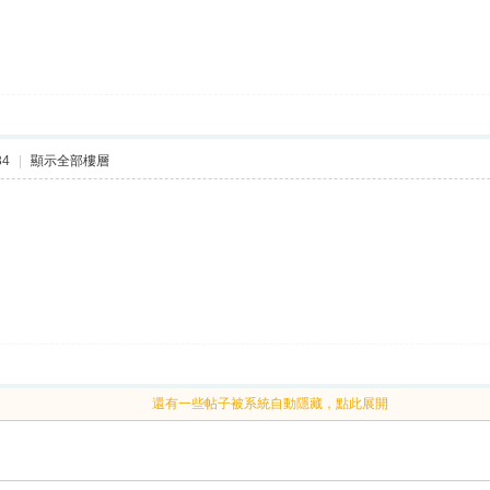
34
|
顯示全部樓層
還有一些帖子被系統自動隱藏，點此展開