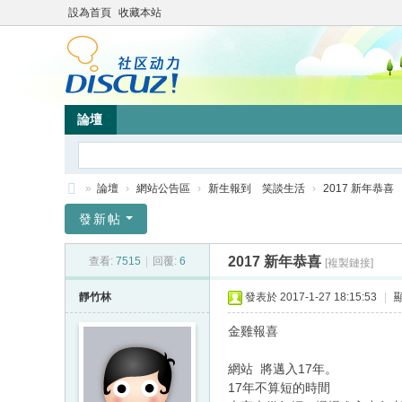
設為首頁
收藏本站
論壇
»
論壇
›
網站公告區
›
新生報到 笑談生活
›
2017 新年恭喜
靜
發新帖
竹
2017 新年恭喜
查看:
7515
|
回覆:
6
[複製鏈接]
林
心
靜竹林
發表於 2017-1-27 18:15:53
|
靈
金雞報喜
網
網站 將邁入17年。
站
17年不算短的時間