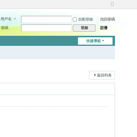
切
換
用戶名
自動登錄
找回密碼
到
寬
密碼
註冊
登錄
版
快捷導航
返回列表