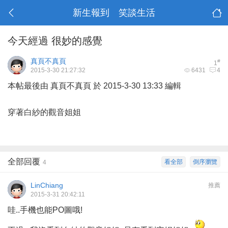
新生報到 笑談生活
今天經過 很妙的感覺
真頁不真頁
#
1
2015-3-30 21:27:32
6431
4
本帖最後由 真頁不真頁 於 2015-3-30 13:33 編輯
穿著白紗的觀音姐姐
全部回覆
看全部
倒序瀏覽
4
LinChiang
推薦
2015-3-31 20:42:11
哇..手機也能PO圖哦!