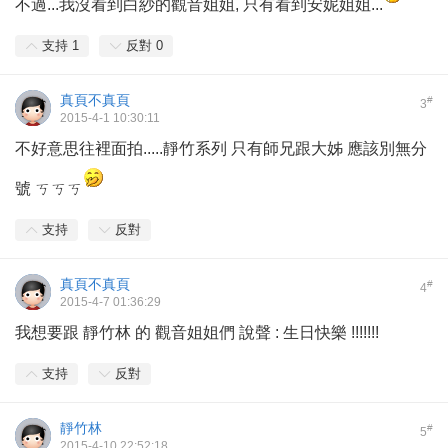
不過...我沒看到白紗的觀音姐姐, 只有看到安妮姐姐...
支持
1
反對
0
真頁不真頁
#
3
2015-4-1 10:30:11
不好意思往裡面拍.....靜竹系列 只有師兄跟大姊 應該別無分
號 ㄎㄎㄎ
支持
反對
真頁不真頁
#
4
2015-4-7 01:36:29
我想要跟 靜竹林 的 觀音姐姐們 說聲 : 生日快樂 !!!!!!!
支持
反對
靜竹林
#
5
2015-4-10 22:52:18