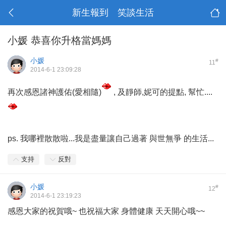
新生報到 笑談生活
小媛 恭喜你升格當媽媽
小媛
#
11
2014-6-1 23:09:28
再次感恩諸神護佑(愛相隨)
, 及靜師,妮可的提點, 幫忙....
ps. 我哪裡散散啦...我是盡量讓自己過著 與世無爭 的生活...
支持
反對
小媛
#
12
2014-6-1 23:19:23
感恩大家的祝賀哦~ 也祝福大家 身體健康 天天開心哦~~