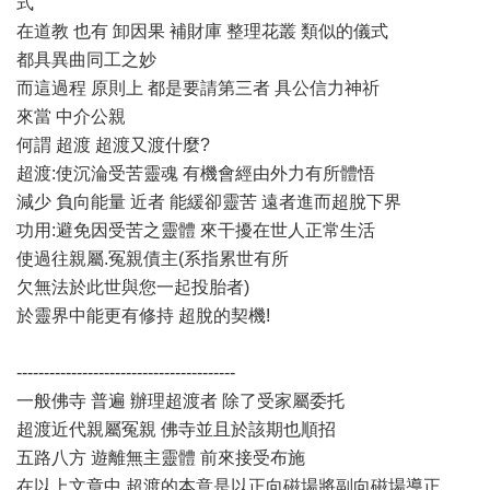
式
在道教 也有 卸因果 補財庫 整理花叢 類似的儀式
都具異曲同工之妙
而這過程 原則上 都是要請第三者 具公信力神祈
來當 中介公親
何謂 超渡 超渡又渡什麼?
超渡:使沉淪受苦靈魂 有機會經由外力有所體悟
減少 負向能量 近者 能緩卻靈苦 遠者進而超脫下界
功用:避免因受苦之靈體 來干擾在世人正常生活
使過往親屬.冤親債主(系指累世有所
欠無法於此世與您一起投胎者)
於靈界中能更有修持 超脫的契機!
----------------------------------------
一般佛寺 普遍 辦理超渡者 除了受家屬委托
超渡近代親屬冤親 佛寺並且於該期也順招
五路八方 遊離無主靈體 前來接受布施
在以上文章中 超渡的本意是以正向磁場將副向磁場導正