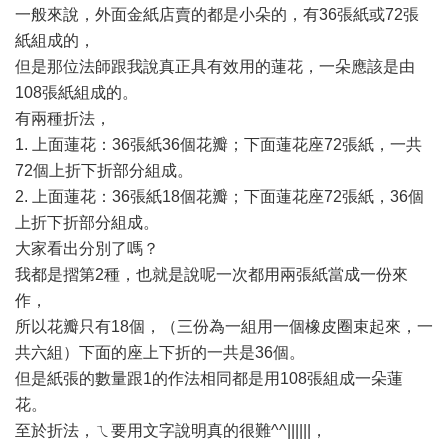
一般來說，外面金紙店賣的都是小朵的，有36張紙或72張
紙組成的，
但是那位法師跟我說真正具有效用的蓮花，一朵應該是由
108張紙組成的。
有兩種折法，
1. 上面蓮花：36張紙36個花瓣；下面蓮花座72張紙，一共
72個上折下折部分組成。
2. 上面蓮花：36張紙18個花瓣；下面蓮花座72張紙，36個
上折下折部分組成。
大家看出分別了嗎？
我都是摺第2種，也就是說呢一次都用兩張紙當成一份來
作，
所以花瓣只有18個，（三份為一組用一個橡皮圈束起來，一
共六組）下面的座上下折的一共是36個。
但是紙張的數量跟1的作法相同都是用108張組成一朵蓮
花。
至於折法，ㄟ要用文字說明真的很難^^||||||，