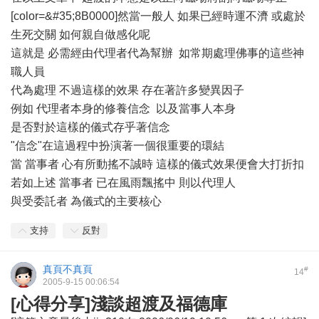
[color=&#35;8B0000]然當一般人 如果已經時運不濟 或處於
生死交關 如何親自做感化呢
這就是 必需經由代理者代為幫辦 如常期處理佛事的這些神
職人員
代為處理 不過這樣的效果 存在著許多變異因子
例如 代理者本身的修養信念 以及當事人本身
是否對於這樣的儀式存乎著信念
"信念"在這過程中扮演著一個很重要的環結
當 當事者 心有所動搖不誠時 這樣的儀式效果便會大打折扣
若如上述 當事者 已在風雨飄搖中 則以代理人
與受委託者 為儀式的主要核心
支持
反對
真頁不真頁
#
14
2005-9-15 00:06:54
[心得分享]淺談超渡及福德庫