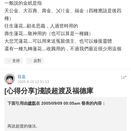
一般說的金紙是指
天公金、大百壽、壽金、〤〢金、福金（四種應該是後四
種）
往生蓮花...顧名思義，人過世時用的
壽生蓮花....敬神用的（也可以算是一種錢）
大悲咒蓮花....可以用來送冤親債主、也可以修復靈體
還有一種九轉蓮花....收圓用的，不過我們最近很少用這個
支持
反對
筱嘉
#
18
2005-9-16 12:51:53
[心得分享]淺談超渡及福德庫
下面引用由
建凱
在
2005/09/09 00:05am
發表的內容：
再說超渡的做法,