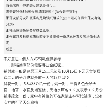
首先感恩小靜老師及建凱哥哥ㄟ...
哪哥哥說低那4種金紙是哪幾種ㄚ(除金銀元寶外)
那蓮花部分花和底座各是幾張紙組成低(往生蓮花何壽生蓮花有無
分別)
那福德庫部份需要哪些金紙呢...
那作超渡及福德庫儀軌時要不要準備一份感恩神尊及護法低金紙
呢
感恩ㄟ..........
不好意思∼個人方式不同,僅供參考！
一．那福德庫部份需要哪些金紙呢...
補財庫一般是農曆正月15上元節及10月15日下元天官誕辰
這二天的子時也就是前一天的12點以後
鮮花一對，５&#33747;一份，燭一對，三份５色金給天
官．地官．水官及補運錢，天地水庫各１２支表示１２月份
補庫疏文一份，家中有神位的可在家請主神幫忙補庫，沒有
安神的可至天公廟補