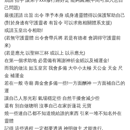
煩請 抬手 讓弟子xxx修行路好走 能夠圓滿(中間可加入您自
己問題)
最後謹請 出旨 出令 準予本身 或身邊靈體得以保護幫助自己
(對於身邊有守護靈者 有旨令 可以求救相關體系支援)
或請玉皇出令相助!
(若無守護靈體 出令會帶兵將 若是有德者 會調得守護靈前
來)
(若是應允 以聖杯三杯 或以上 以示應允)
在第一個求助地 必需備有籌謝神祈金紙以及補運金!
而我的做法 如玉皇宮 我會多備 大中小太極 天公金 天金 尺
金 補運金
若在一般 寺廟 壽金會多備一些!一方面酬神 一方面補自己的
運
讓自己人形光彩 氣場穩定些 自然干擾會減少些
還有 別自做聰明 沒事自己在家折蓮花 元寶
燒一些連自己都不知道燒給誰的東西 引來一堆不知名外在
靈體
記得 這些過程 一定都要透過 神明做主 才能進行.