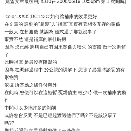
[這篇文章最後由jin310在 2006/06/19 10:56pm 第 1 次編輯]
[color=&#35;DC143C]如何讓補庫的效果更好
在文章的 談到的"超渡"與"補庫"其實有著相依互存的關係
一般人 在超渡後 就認為 儀式過了那就沒事了
事實不然 這是補庫的最佳時機
因為 您已經 將與自己有因果關係與積欠 的靈體 做一次調解
了
此時補庫 是最沒有阻礙的
因為 在調解過程中 於公親的調解下 您除了必需將談妥的有
形物質
依據 所答應之條件付與外
在此時 您便可以在這短暫 冤親債主 較少時 做一次補庫的動
作
中間可以少掉許多的剝削
或許您會反問 不是已經超渡過他們了嗎? 不是該沒事了
嗎??
那我反問您 如果我對您做了一些傷害