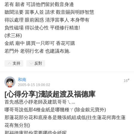
若有 願者 可請他們留於觀音身邊
聽聞法要 當事人並 請求 觀音賜與明靜智慧
得以處理 眼前困惑 清淨當事人 本身帶有
負性磁場 得以使心性 平穩修行精進!
(求三杯)
金紙 廟中 購買一只即可 香花可購
若門外 老弱行乞者 也建議布施.
支持
反對
和南
#
16
2005-9-15 19:06:02
[心得分享]淺談超渡及福德庫
首先感恩小靜老師及建凱哥哥ㄟ...
哪哥哥說低那4種金紙是哪幾種ㄚ(除金銀元寶外)
那蓮花部分花和底座各是幾張紙組成低(往生蓮花何壽生蓮
花有無分別)
那福德庫部份需要哪些金紙呢