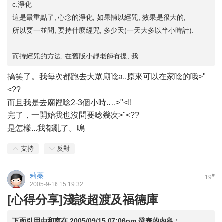
c.淨化
這是最重點了, 心念的淨化, 如果輔以經咒, 效果是很大的,
所以要一並問, 要持什麼經咒, 多少天(一天大多以半小時計).
而持經咒的方法, 在舊版小靜老師有提, 我 ...
搞笑了。我每次都跑去大眾廟唸a..原來可以在家唸的哦>"
<??
而且我是去廟裡唸2-3個小時.....>"<!!
完了，一開始我也沒問要唸幾次>"<??
是怎樣...我都亂了。嗚
支持
反對
莉蓁
#
19
2005-9-16 15:19:32
[心得分享]淺談超渡及福德庫
下面引用由
和南
在
2005/09/15 07:06pm
發表的內容：