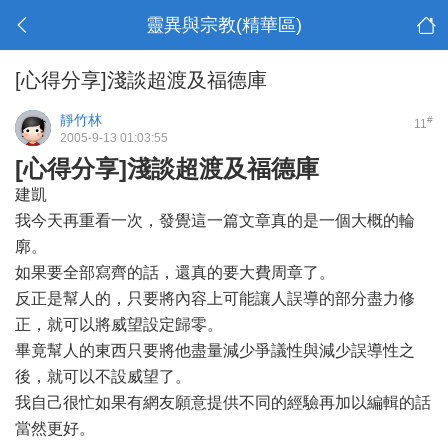
靈異與宗教(精華區)
[心得分享]淺談超渡及福德庫
靜竹林
#
11
2005-9-13 01:03:55
[心得分享]淺談超渡及福德庫
建凱
我今天再重看一次，發覺這一篇文章真的是一個大概的輪
廓。
如果要全部寫齊的話，還真的要大費周章了。
反正是幫人的，只要將內容上可能讓人誤導的部分盡力修
正，就可以將威望設定歸零。
畢竟幫人的東西只要將他盡量減少爭議性與減少誤導性之
後，就可以不設威望了。
我自己很忙如果有網友願意提供不同的經驗再加以編輯的話
當然更好。