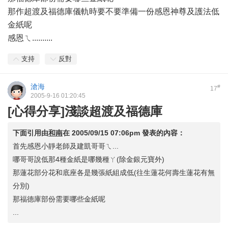
那作超渡及福德庫儀軌時要不要準備一份感恩神尊及護法低
金紙呢
感恩ㄟ..........
支持
反對
滄海
#
17
2005-9-16 01:20:45
[心得分享]淺談超渡及福德庫
下面引用由
和南
在
2005/09/15 07:06pm
發表的內容：
首先感恩小靜老師及建凱哥哥ㄟ...
哪哥哥說低那4種金紙是哪幾種ㄚ(除金銀元寶外)
那蓮花部分花和底座各是幾張紙組成低(往生蓮花何壽生蓮花有無
分別)
那福德庫部份需要哪些金紙呢
...