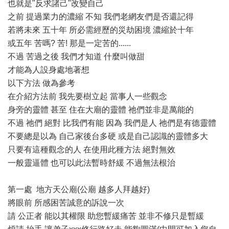
也就是"反求諸己"改變自己
之前 提過業力的濃縮 不知 我們老網友們是否還記得
若將未來 五十年 所必需經歷的災劫困境 濃縮於十年
或五年 苦嗎? 苦! 那是一定苦的......
不過 苦過之後 我們才知道 什麼叫做甜
才能為人設身處地著想
以下方法 做為參考
在介紹方法前 我先要樹立起 當事人一些觀念
身旁的靈體 甚至 住在大廟的靈體 祂們並非是萬能的
不過 祂們 絕對 比我們有能 因為 我們是人 祂們是有德靈體
不要總是以為 自己家後台多硬 或是自己認識的靈體多大
只要有這種觀念的人 在使用此種方法 絕對無效
一般靈逼體 也可以此法暫時舒緩 不過無法根治
第一處 地方天公廟(公廟 越多人拜越好)
將眼前 所感困苦誠意的訴說一次
請 公正者 能以其權限 助您暫緩痛苦 並非不修只是暫緩