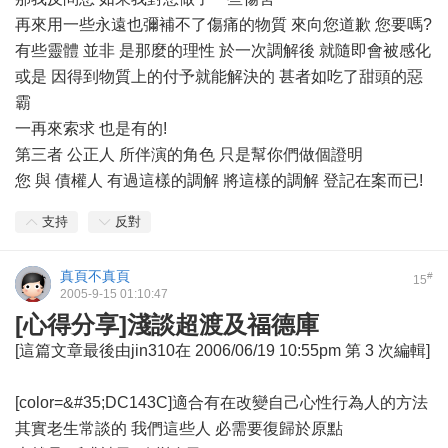
再來用一些永遠也彌補不了傷痛的物質 來向您道歉 您要嗎?
有些靈體 並非 是那麼的理性 於一次調解後 就隨即會被感化
或是 因得到物質上的付予就能解決的 甚者如吃了甜頭的惡
霸
一再來索求 也是有的!
第三者 公正人 所伴演的角色 只是幫你們做個證明
您 與 債權人 有過這樣的調解 將這樣的調解 登記在案而已!
支持
反對
真頁不真頁
#
15
2005-9-15 01:10:47
[心得分享]淺談超渡及福德庫
[這篇文章最後由jin310在 2006/06/19 10:55pm 第 3 次編輯]
[color=&#35;DC143C]適合有在改變自己心性行為人的方法
其實老生常談的 我們這些人 必需要復歸於原點