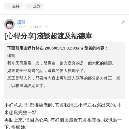
支持
反對
建凱
#
12
2005-9-13 14:59:29
[心得分享]淺談超渡及福德庫
下面引用由
靜竹林
在
2005/09/13 01:03am
發表的內容：
建凱
我今天再重看一次，發覺這一篇文章真的是一個大概的輪廓。
如果要全部寫齊的話，還真的要大費周章了。
反正是幫人的，只要將內容上可能讓人誤導的部分盡力修正，就
可以將威望設定歸零。
...
不好意思哩..都推給老師, 其實我用三小時左右寫出來的, 本
來想寫完整一點,
再貼上來, 但因為心急, 有好朋友最近其實很需要, 我也寫一
下, 提醒她,