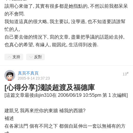
該用心來做了, 其實有很多都是她指點的, 不然以前我都呆呆
的不會問.
我知道這真的很大略, 我主要以, 沒學過, 也不知道要請誰幫
忙的人,
自己要去做的情況下, 寫的文章, 盡量把爭議的話題給去掉,
也真心的希望, 有緣人, 能因此, 生活得到改善.
支持
反對
真頁不真頁
#
13
2005-9-14 23:37:23
[心得分享]淺談超渡及福德庫
[這篇文章最後由jin310在 2006/06/19 10:55pm 第 1 次編輯]
建凱兄 我再來挖你的東牆 補我的西牆?
補述
在各家法門 個有不同之下 都個自延伸出一套以無補有的方