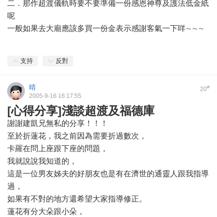
二．那作超渡儀軌時要不要準備一份感恩神尊及護法低金紙
呢
一般如果去大廟應該多買一份金表示感謝客氣一下咩∼∼∼
支持
反對
晴
#
20
2005-9-16 16:17:55
[心得分享]淺談超渡及福德庫
謝謝建凱兄無私的分享！！！
至於折蓮花，我之前因為需要折過數次，
卡羅在問上座跟下座的問題，
我就說說我知道的，
這是一位男友姊夫的好朋友也是有在濟世的通靈人跟我指導
過，
如果有不對的地方還希望大家指導修正。
蓮花有分大朵跟小朵，