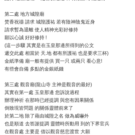
第二處 地方城隍廟
焚香祝禱 請求 城隍護祐 若有陰神陰鬼近身
請求暫為退離 使人精神光彩好修持
願以心誠 好好修持 !
(這一步驟 其實是在玉皇那邊所得到的公文
遞交此處 相當於 天.地 都有所護祐 也是要求三杯)
金紙準備 廟一般有提供 買一只 或兩只 看心意!
有些會自備 多點的金銀紙錢
第三處 觀音廟(龍山寺 主神是觀音的最好)
其實在第一處 玉皇那邊 您訴說過程
辦理神祈 在那時已經提調 與您有因果關係
倒致現皆問題 的關係靈體前來了
於第二地 除了藉由城隍之名 做為威嚇外
也是順道 去答謝提調 靈體時所動用 到的下界官兵
在觀音處 主要是 借以觀音慈悲渡世 大願