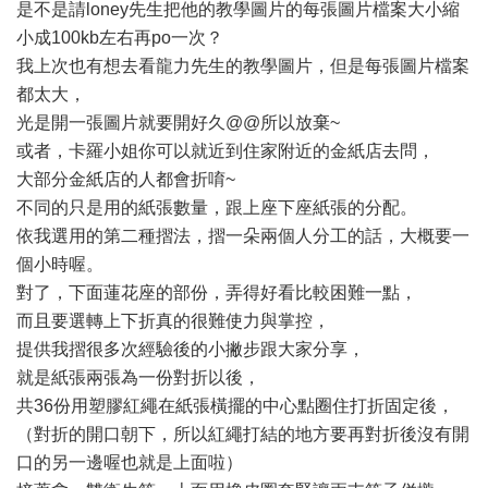
是不是請loney先生把他的教學圖片的每張圖片檔案大小縮
小成100kb左右再po一次？
我上次也有想去看龍力先生的教學圖片，但是每張圖片檔案
都太大，
光是開一張圖片就要開好久@@所以放棄~
或者，卡羅小姐你可以就近到住家附近的金紙店去問，
大部分金紙店的人都會折唷~
不同的只是用的紙張數量，跟上座下座紙張的分配。
依我選用的第二種摺法，摺一朵兩個人分工的話，大概要一
個小時喔。
對了，下面蓮花座的部份，弄得好看比較困難一點，
而且要選轉上下折真的很難使力與掌控，
提供我摺很多次經驗後的小撇步跟大家分享，
就是紙張兩張為一份對折以後，
共36份用塑膠紅繩在紙張橫擺的中心點圈住打折固定後，
（對折的開口朝下，所以紅繩打結的地方要再對折後沒有開
口的另一邊喔也就是上面啦）