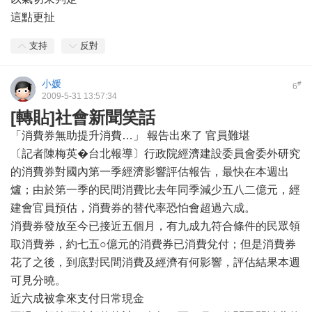
這點更扯
支持
反對
小媛
#
6
2009-5-31 13:57:34
[轉貼]社會新聞笑話
「消費券無助提升消費…」 報告出來了 官員難堪
〔記者陳梅英�台北報導〕行政院經濟建設委員會委外研究
的消費券對國內第一季經濟影響評估報告，最快在本週出
爐；由於第一季的民間消費比去年同季減少五八二億元，經
建會官員預估，消費券的替代率恐怕會超過六成。
消費券發放至今已接近五個月，有九成九符合條件的民眾領
取消費券，約七五○億元的消費券已消費兌付；但是消費券
花了之後，到底對民間消費及經濟有何影響，評估結果本週
可見分曉。
近六成被拿來支付日常現金