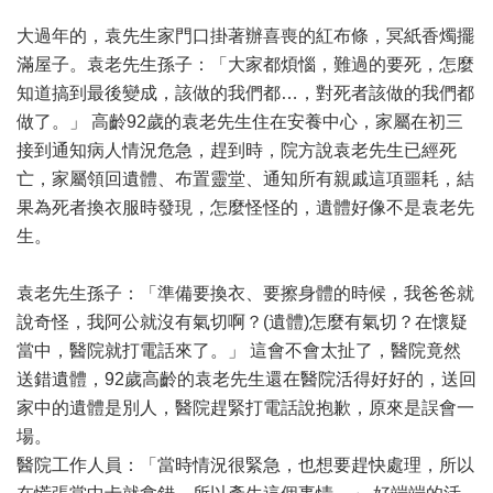
大過年的，袁先生家門口掛著辦喜喪的紅布條，冥紙香燭擺
滿屋子。袁老先生孫子：「大家都煩惱，難過的要死，怎麼
知道搞到最後變成，該做的我們都…，對死者該做的我們都
做了。」 高齡92歲的袁老先生住在安養中心，家屬在初三
接到通知病人情況危急，趕到時，院方說袁老先生已經死
亡，家屬領回遺體、布置靈堂、通知所有親戚這項噩耗，結
果為死者換衣服時發現，怎麼怪怪的，遺體好像不是袁老先
生。
袁老先生孫子：「準備要換衣、要擦身體的時候，我爸爸就
說奇怪，我阿公就沒有氣切啊？(遺體)怎麼有氣切？在懷疑
當中，醫院就打電話來了。」 這會不會太扯了，醫院竟然
送錯遺體，92歲高齡的袁老先生還在醫院活得好好的，送回
家中的遺體是別人，醫院趕緊打電話說抱歉，原來是誤會一
場。
醫院工作人員：「當時情況很緊急，也想要趕快處理，所以