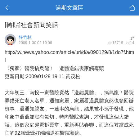
過期文章區
[轉貼]社會新聞笑話
靜竹林
#
1
2009-1-30 02:10:06
15719
14
http://tw.news.yahoo.com/article/url/d/a/090129/8/1do7f.htm
l
〈獨家〉醫院搞烏龍！ 遺體送錯喪家觸霉頭
更新日期:2009/01/29 19:11 黃茂松
大年初三，南投一家醫院竟然「送錯屍體」，搞烏龍！醫院
弄錯死亡老人名單，通知家屬，家屬看過屍體竟然也領回辦
喪事，還通知親友，一連串的烏龍，結果被小孫子發現，他
印象中爺爺並沒有氣切，轉向醫院查詢，才發現這個大錯
誤。這個家庭趕緊拆靈堂，重新再貼春聯，而這位被當成死
亡的92歲爺爺好端端還在醫院養病。