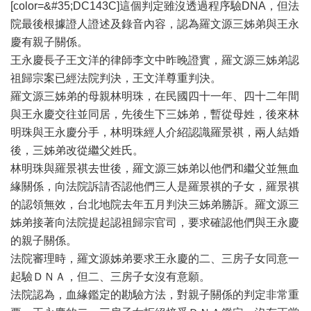
[color=&#35;DC143C]這個判定雖沒透過程序驗DNA，但法
院最後根據證人證述及錄音內容，認為羅文源三姊弟與王永
慶有親子關係。
王永慶長子王文洋的律師李文中昨晚證實，羅文源三姊弟認
祖歸宗案已經法院判決，王文洋尊重判決。
羅文源三姊弟的母親林明珠，在民國四十一年、四十二年間
與王永慶交往並同居，先後生下三姊弟，暫從母姓，後來林
明珠與王永慶分手，林明珠經人介紹認識羅景祺，兩人結婚
後，三姊弟改從繼父姓氏。
林明珠與羅景祺去世後，羅文源三姊弟以他們和繼父並無血
緣關係，向法院訴請否認他們三人是羅景祺的子女，羅景祺
的認領無效，台北地院去年五月判決三姊弟勝訴。羅文源三
姊弟接著向法院提起認祖歸宗官司，要求確認他們與王永慶
的親子關係。
法院審理時，羅文源姊弟要求王永慶的二、三房子女同意一
起驗ＤＮＡ，但二、三房子女沒有意願。
法院認為，血緣鑑定的勘驗方法，對親子關係的判定非常重