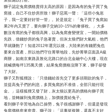
策措施以打壓。
獅子認定兔窩價格賣得太高的原因：是因為有的兔子買了兔
窩後，自己不住炒房所致！獅子惡罵一聲：「這些小兔崽
子，我一定要好好管一管」。於是規定：「兔子買了兔窩如
果2年內又賣了，要向獅子交納10~15%的奢侈稅。」大多
數沒有窩的兔子都很高興，以為兔窩會變便宜，一開始價格
先跌，借錢炒房的兔子急著賣，但灰太狼們財大氣粗，他們
早就賺飽了！知道2012年選完以後，大陸來的有錢肥兔也
要來台置產，所以他們守住菁華地段，先炒菁華店面及A級
商辦，如南京東路及敦化北路口的台北金融中心大樓，現在
就喊價每坪135萬天價，結果兔窩價格沒降下來，獅子卻發
了大財。
獅子又對狐狸說：「只借錢給首先交了更多頭期款的兔子，
並提高兔子們的利息，多買兔窩的不准借，全部只能付現
金。」這樣狐狸又發了財，灰太狼以更高的價格向獅子買
地，並轉嫁到兔窩價格上，加價後賣給兔子。
看到獅子辛苦地為自己操勞，兔子很感謝獅子，但還是發現
兔窩價格愈來愈貴。獅子說：「這事挺複雜，還真不太好