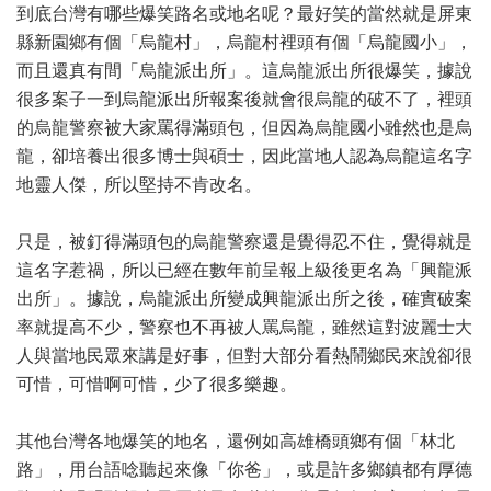
到底台灣有哪些爆笑路名或地名呢？最好笑的當然就是屏東
縣新園鄉有個「烏龍村」，烏龍村裡頭有個「烏龍國小」，
而且還真有間「烏龍派出所」。這烏龍派出所很爆笑，據說
很多案子一到烏龍派出所報案後就會很烏龍的破不了，裡頭
的烏龍警察被大家罵得滿頭包，但因為烏龍國小雖然也是烏
龍，卻培養出很多博士與碩士，因此當地人認為烏龍這名字
地靈人傑，所以堅持不肯改名。
只是，被釘得滿頭包的烏龍警察還是覺得忍不住，覺得就是
這名字惹禍，所以已經在數年前呈報上級後更名為「興龍派
出所」。據說，烏龍派出所變成興龍派出所之後，確實破案
率就提高不少，警察也不再被人罵烏龍，雖然這對波麗士大
人與當地民眾來講是好事，但對大部分看熱鬧鄉民來說卻很
可惜，可惜啊可惜，少了很多樂趣。
其他台灣各地爆笑的地名，還例如高雄橋頭鄉有個「林北
路」，用台語唸聽起來像「你爸」，或是許多鄉鎮都有厚德