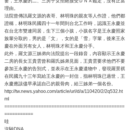
要，王永慶的二、三房子女拒絕接受ＤＮＡ鑑定，沒有正當
理由。
法院曾傳訊羅文源的表哥、林明珠的親友等人作證，他們都
證稱，林明珠民國四十一年間到台北工作時，認識王永慶並
在台北市雙連同居，生下三個小孩，小孩名字是王永慶照家
族輩分取的，男的是「文」，女的是「雪」字輩，後來王永
慶在外面另有女人，林明珠才和王永慶分手。
此外，羅文源三姊弟向法院提出一段錄音，內容顯示王永慶
二房的長女王貴雲曾和羅氏姊弟見面，王貴雲要求他們不要
參加王永慶的告別式，並表示在王永慶遺物中，發現羅景祺
在民國九十三年寫給王永慶的一封信，指林明珠已過世，王
永慶應該儘早承認自己的親骨肉，給三姊弟一個名份。
http://tw.news.yahoo.com/article/url/d/a/110420/2/2q532.ht
ml
==============================================
===========
哇
沒驗DNA