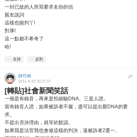
一封已故的人所寫要求名份的信
親友說詞
這樣也能判丫!
對厚!
這一點都不希奇了
哈!
支持
反對
靜竹林
#
8
2011-4-20 20:37:07
[轉貼]社會新聞笑話
一個是有錄音，再來是拒絕驗DNA。三是人證。
當有錄音人證，如果被訴者不服，盡可以提出厭DNA的要
求。
不提出否決理由，就等於默認。
如果我是法官我也會做這樣的判決，逼被訴者2選一。