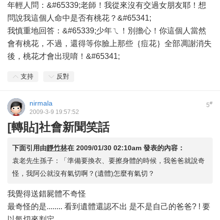
年輕人問：&#65339;老師！我從來沒有交過女朋友耶！想
問說我這個人命中是否有桃花？&#65341;
我慎重地回答：&#65339;少年ㄟ！別擔心！你這個人當然
會有桃花，不過，還得等你臉上那些｛痘花｝全部凋謝消失
後，桃花才會出現唷！&#65341;
支持
反對
nirmala
#
5
2009-3-9 19:57:52
[轉貼]社會新聞笑話
下面引用由
靜竹林
在
2009/01/30 02:10am
發表的內容：
袁老先生孫子：「準備要換衣、要擦身體的時候，我爸爸就說奇
怪，我阿公就沒有氣切啊？(遺體)怎麼有氣切？
我覺得送錯屍體不奇怪
最奇怪的是........ 看到遺體還認不出 是不是自己的爸爸? ! 要
以氣切來判定