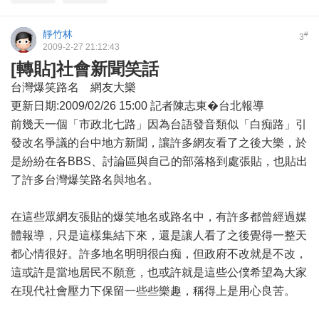
靜竹林
#
3
2009-2-27 21:12:43
[轉貼]社會新聞笑話
台灣爆笑路名 網友大樂
更新日期:2009/02/26 15:00 記者陳志東�台北報導
前幾天一個「市政北七路」因為台語發音類似「白痴路」引
發改名爭議的台中地方新聞，讓許多網友看了之後大樂，於
是紛紛在各BBS、討論區與自己的部落格到處張貼，也貼出
了許多台灣爆笑路名與地名。
在這些眾網友張貼的爆笑地名或路名中，有許多都曾經過媒
體報導，只是這樣集結下來，還是讓人看了之後覺得一整天
都心情很好。許多地名明明很白痴，但政府不改就是不改，
這或許是當地居民不願意，也或許就是這些公僕希望為大家
在現代社會壓力下保留一些些樂趣，稱得上是用心良苦。