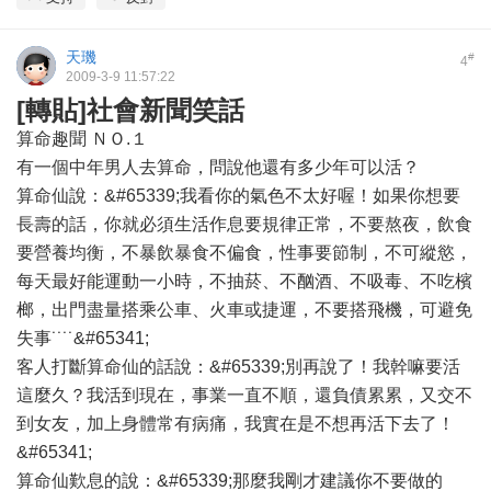
天璣
#
4
2009-3-9 11:57:22
[轉貼]社會新聞笑話
算命趣聞 ＮＯ.１
有一個中年男人去算命，問說他還有多少年可以活？
算命仙說：&#65339;我看你的氣色不太好喔！如果你想要
長壽的話，你就必須生活作息要規律正常，不要熬夜，飲食
要營養均衡，不暴飲暴食不偏食，性事要節制，不可縱慾，
每天最好能運動一小時，不抽菸、不酗酒、不吸毒、不吃檳
榔，出門盡量搭乘公車、火車或捷運，不要搭飛機，可避免
失事˙˙˙˙&#65341;
客人打斷算命仙的話說：&#65339;別再說了！我幹嘛要活
這麼久？我活到現在，事業一直不順，還負債累累，又交不
到女友，加上身體常有病痛，我實在是不想再活下去了！
&#65341;
算命仙歎息的說：&#65339;那麼我剛才建議你不要做的