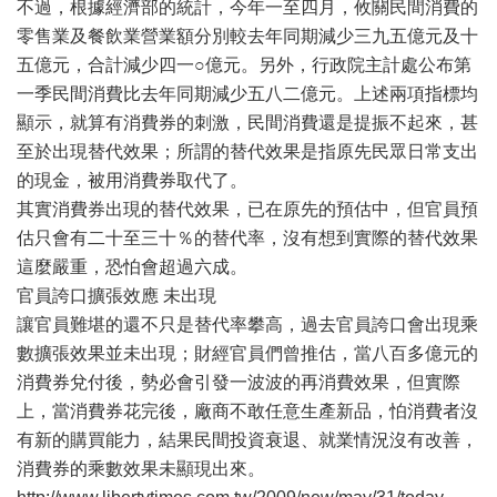
不過，根據經濟部的統計，今年一至四月，攸關民間消費的
零售業及餐飲業營業額分別較去年同期減少三九五億元及十
五億元，合計減少四一○億元。另外，行政院主計處公布第
一季民間消費比去年同期減少五八二億元。上述兩項指標均
顯示，就算有消費券的刺激，民間消費還是提振不起來，甚
至於出現替代效果；所謂的替代效果是指原先民眾日常支出
的現金，被用消費券取代了。
其實消費券出現的替代效果，已在原先的預估中，但官員預
估只會有二十至三十％的替代率，沒有想到實際的替代效果
這麼嚴重，恐怕會超過六成。
官員誇口擴張效應 未出現
讓官員難堪的還不只是替代率攀高，過去官員誇口會出現乘
數擴張效果並未出現；財經官員們曾推估，當八百多億元的
消費券兌付後，勢必會引發一波波的再消費效果，但實際
上，當消費券花完後，廠商不敢任意生產新品，怕消費者沒
有新的購買能力，結果民間投資衰退、就業情況沒有改善，
消費券的乘數效果未顯現出來。