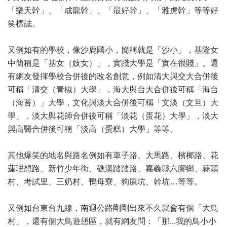
「樂天幹」、「成龍幹」、「最好幹」、「雅虎幹」等等好
笑標誌。
又例如有的學校，像沙鹿國小，簡稱就是「沙小」，基隆女
中簡稱是「基女（妓女）」，實踐大學是「實在很賤」。還
有網友發揮學校合併後的改名創意，例如清大與交大合併後
可稱「清交（青椒）大學」，海大與台大合併後可稱「海台
（海苔）」大學，文化與淡大合併後可稱「文淡（文旦）大
學」，淡大與花師合併後可稱「淡花（蛋花）大學」，淡大
與高醫合併後可稱「淡高（蛋糕）大學」等等。
其他爆笑的地名與路名例如有車子路、大馬路、檳榔路、花
蓮理想路、新竹少年街、礁溪踏踏路、嘉義縣六腳鄉、蒜頭
村、考試里、三奶村、鴨母寮、狗屎坑、幹坑…等等。
又例如台東台九線，南迴公路剛剛出來不久就會有個「大鳥
村」，還有個大鳥遊憩區，就有網友問：「那...我的鳥小小