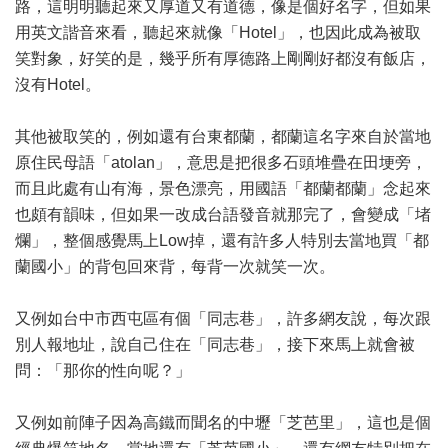
路，這明明聽起來又厚道又有道德，像是個好名字，但如果
用英文諧音來看，聽起來就像「Hotel」，也因此成為被取
笑對象，好笑的是，幾乎所有厚德路上剛剛好都沒有飯店，
沒有Hotel。
其他被取笑的，例如還有台東都蘭，都蘭這名字來自於當地
原住民母語「atolan」，意思是把很多石頭堆疊在田埂旁，
而且此處有山有海，景色漂亮，用國語「都蘭都蘭」念起來
也頗有韻味，但如果一改成台語發音就那完了，會變成「堵
爛」，整個感覺馬上Low掉，還有許多人特別去當地買「都
蘭國小」的背包回來背，每背一次就笑一次。
又例如台中市西屯區有個「同志巷」，許多網友說，每次跟
別人報地址，說自己住在「同志巷」，接下來馬上就會被
問：「那你的性向呢？」
又例如前陣子因為高鐵而聞名的中壢「芝芭里」，這也是個