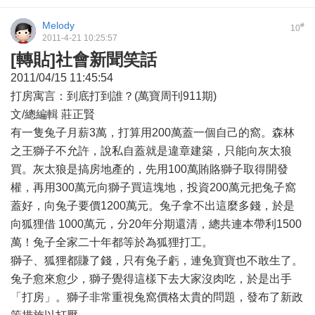
Melody
#
10
2011-4-21 10:25:57
[轉貼]社會新聞笑話
2011/04/15 11:45:54
打房寓言：到底打到誰？(萬寶周刊911期)
文/總編輯 莊正賢
有一隻兔子月薪3萬，打算用200萬蓋一個自己的窩。森林
之王獅子不允許，說私自蓋就是違章建築，只能向灰太狼
買。灰太狼是搞房地產的，先用100萬賄賂獅子取得開發
權，再用300萬元向獅子買這塊地，投資200萬元把兔子窩
蓋好，向兔子要價1200萬元。兔子拿不出這麼多錢，於是
向狐狸借 1000萬元，分20年分期還清，總共連本帶利1500
萬！兔子全家二十年都等於為狐狸打工。
獅子、狐狸都賺了錢，只有兔子虧，連兔寶寶也不敢生了。
兔子愈來愈少，獅子覺得這樣下去大家沒肉吃，於是出手
「打房」。獅子非常重視兔窩價格太貴的問題，發布了新政