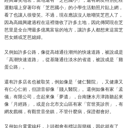
經典爆笑地名，當地還有「芝芭國小」，還有網友特別把在
運動場上穿著印有「芝芭國小」的小學生活動照片貼上網，
看了也讓人很發笑。不過，現在應該沒人敢嘲笑芝芭人了，
因為高鐵興建過程在這裡徵收了許多土地，因此傳聞現在芝
芭里是全台灣最多億萬富翁的地方，讓許多人都想來這當芝
芭女婿或芝芭媳婦。
又例如許多公路，像從高雄通往潮州的快速道路，被說成是
「高潮快速道路」，從基隆通往淡水的省道，被說成是「雞
蛋公路」。
還有許多店名也被取笑，例如像是「健仁醫院」，又健康又
有仁心仁術，但諧音卻像「賤人醫院」。還例如像有家「孟
儀」有限公司，念起來像「夢遺」，台南鹽水月津路聽起來
像「月經路」，或是台北市文山區有家「官世英診所」，有
網友戲稱，有觀世音坐鎮，不管什麼病，保證都會好。
又例如台電電線杆，上頭都會有標誌與簡稱，因此就有了