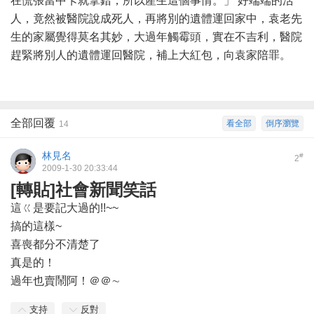
在慌張當中卡就拿錯，所以產生這個事情。」 好端端的活
人，竟然被醫院說成死人，再將別的遺體運回家中，袁老先
生的家屬覺得莫名其妙，大過年觸霉頭，實在不吉利，醫院
趕緊將別人的遺體運回醫院，補上大紅包，向袁家陪罪。
全部回覆
看全部
倒序瀏覽
14
林見名
#
2
2009-1-30 20:33:44
[轉貼]社會新聞笑話
這ㄍ是要記大過的!!~~
搞的這樣~
喜喪都分不清楚了
真是的！
過年也賣鬧阿！＠＠∼
支持
反對