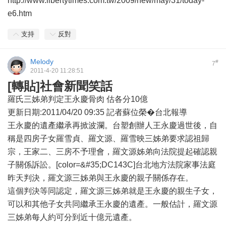
http://www.libertytimes.com.tw/2009/new/may/31/today-
e6.htm
支持
反對
Melody
#
7
2011-4-20 11:28:51
[轉貼]社會新聞笑話
羅氏三姊弟判定王永慶骨肉 估各分10億
更新日期:2011/04/20 09:35 記者蘇位榮�台北報導
王永慶的遺產繼承再掀波瀾。台塑創辦人王永慶過世後，自
稱是四房子女羅雪貞、羅文源、羅雪映三姊弟要求認祖歸
宗，王家二、三房不予理會，羅文源姊弟向法院提起確認親
子關係訴訟。[color=&#35;DC143C]台北地方法院家事法庭
昨天判決，羅文源三姊弟與王永慶的親子關係存在。
這個判決等同認定，羅文源三姊弟就是王永慶的親生子女，
可以和其他子女共同繼承王永慶的遺產。一般估計，羅文源
三姊弟每人約可分到近十億元遺產。