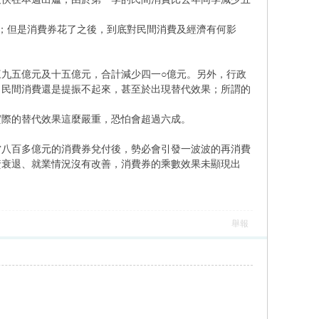
；但是消費券花了之後，到底對民間消費及經濟有何影
九五億元及十五億元，合計減少四一○億元。另外，行政
，民間消費還是提振不起來，甚至於出現替代效果；所謂的
實際的替代效果這麼嚴重，恐怕會超過六成。
當八百多億元的消費券兌付後，勢必會引發一波波的再消費
資衰退、就業情況沒有改善，消費券的乘數效果未顯現出
舉報