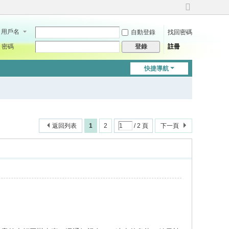
切
換
用戶名
自動登錄
找回密碼
到
寬
密碼
註冊
登錄
版
快捷導航
返回列表
1
2
/ 2 頁
下一頁