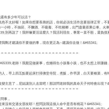
他還有多少年可以活？
看你的氣色不太好喔！如果你想要長壽的話，你就必須生活作息要規律正常，
小時，不抽菸、不酗酒、不吸毒、不吃檳榔，出門盡量搭乘公車、火車或捷運，
5339;別再說了！我幹嘛要活這麼久？我活到現在，事業一直不順，還負
那麼我剛才建議你不要做的事，現在更正為∼建議你去做！&#65341;
＝＝＝＝＝＝＝＝＝＝＝＝＝＝＝＝＝＝＝＝＝＝＝＝
#65339;老師！我厭惡做家事，也懶得生小孩養小孩，也不太想上班賺
當尼姑的人，早上四五點要起床打掃佛堂寺院，煮飯，作早課，白天要種菜，
;我改變主意了，尼姑讓別人去當吧！那請問老師我的真命天子何時會出現？&#6
＝＝＝＝＝＝＝＝＝＝＝＝＝＝＝＝＝＝＝＝＝＝＝＝
來問事，
我從來沒有交過女朋友耶！想問說我這個人命中是否有桃花？&#65341;