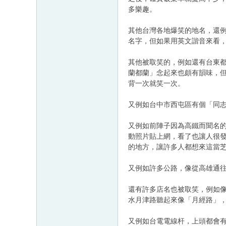
多樂趣。
其他台灣各地爆笑的地名，還
名字，但如果用英文諧音來看，聽
其他被取笑的，例如還有台東都
蘭都蘭」念起來也頗有韻味，但
背一次就笑一次。
又例如台中市西屯區有個「同
又例如前陣子因為高鐵而聞名
動照片貼上網，看了也讓人很
的地方，讓許多人都想來這當
又例如許多公路，像從高雄通
還有許多店名也被取笑，例如
水月津路聽起來像「月經路」
又例如台電電線杆，上頭都會