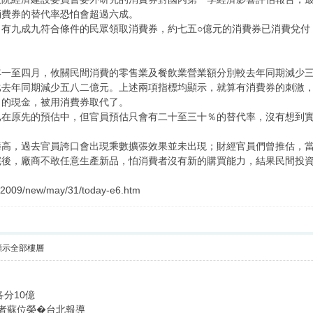
消費券的替代率恐怕會超過六成。
，有九成九符合條件的民眾領取消費券，約七五○億元的消費券已消費兌付
年一至四月，攸關民間消費的零售業及餐飲業營業額分別較去年同期減少三
比去年同期減少五八二億元。上述兩項指標均顯示，就算有消費券的刺激
出的現金，被用消費券取代了。
已在原先的預估中，但官員預估只會有二十至三十％的替代率，沒有想到
攀高，過去官員誇口會出現乘數擴張效果並未出現；財經官員們曾推估，
完後，廠商不敢任意生產新品，怕消費者沒有新的購買能力，結果民間投
tw/2009/new/may/31/today-e6.htm
顯示全部樓層
分10億
35 記者蘇位榮�台北報導