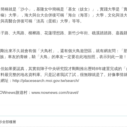
，簡稱就是「沙小」，基隆女中簡稱是「基女（妓女）」，實踐大學是「
青椒）大學」，海大與台大合併後可稱「海台（海苔）」大學，文化與淡
大與高醫合併後可稱「淡高（蛋糕）大學」等等。
車子路、大馬路、檳榔路、花蓮理想路、新竹少年街、礁溪踏踏路、嘉義
剛出來不久就會有個「大鳥村」，還有個大鳥遊憩區，就有網友問：「那.
「大鳥族」車友的青睞，騎「大鳥」的車友一定要在此地拍照，表示到此一遊！
，但如果要認真，其實前陣子中央研究院才剛剛推出歷時8年建置完成的「
資料最完整的地名資料庫。只是記者我試了試，很無聊就是了。好像事情
//placesearch.moi.gov.tw/search/
s旅遊村：www.nownews.com/travel/
示全部樓層