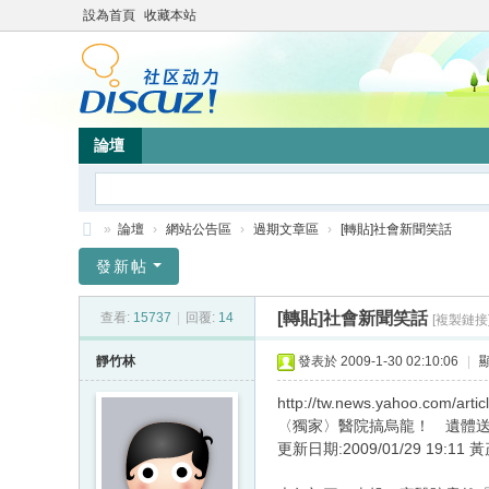
設為首頁
收藏本站
論壇
»
論壇
›
網站公告區
›
過期文章區
›
[轉貼]社會新聞笑話
靜
發新帖
竹
[轉貼]社會新聞笑話
查看:
15737
|
回覆:
14
[複製鏈接
林
心
靜竹林
發表於 2009-1-30 02:10:06
|
靈
http://tw.news.yahoo.com/artic
網
〈獨家〉醫院搞烏龍！ 遺體
更新日期:2009/01/29 19:11 
站