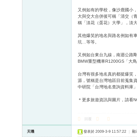
又例如有的學校，像沙鹿國小
大與交大合併後可稱「清交（
稱「淡花（蛋花）大學」，淡
其他爆笑的地名與路名例如有
坑…等等。
又例如台東台九線，南迴公路剛
BMW重型機車R1200GS
台灣有很多地名真的都挺爆笑
源，號稱是台灣地區目前蒐集
中研院「台灣地名查詢資料庫」網址：http:
＊更多旅遊資訊與圖片，請看NOWnew
回覆
天璣
發表於 2009-3-9 11:57:22
|
顯