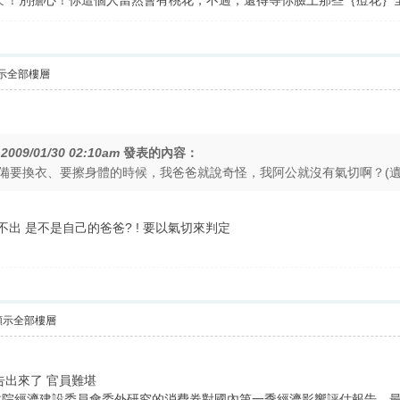
少年ㄟ！別擔心！你這個人當然會有桃花，不過，還得等你臉上那些｛痘花｝全
示全部樓層
在
2009/01/30 02:10am
發表的內容：
備要換衣、要擦身體的時候，我爸爸就說奇怪，我阿公就沒有氣切啊？(遺
還認不出 是不是自己的爸爸? ! 要以氣切來判定
顯示全部樓層
告出來了 官員難堪
政院經濟建設委員會委外研究的消費券對國內第一季經濟影響評估報告，