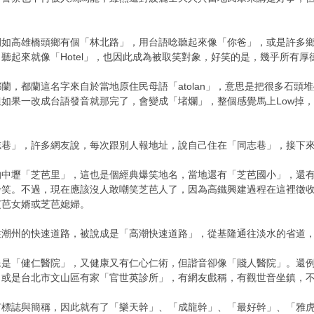
例如高雄橋頭鄉有個「林北路」，用台語唸聽起來像「你爸」，或是許多
起來就像「Hotel」，也因此成為被取笑對象，好笑的是，幾乎所有厚德
蘭，都蘭這名字來自於當地原住民母語「atolan」，意思是把很多石
如果一改成台語發音就那完了，會變成「堵爛」，整個感覺馬上Low掉
志巷」，許多網友說，每次跟別人報地址，說自己住在「同志巷」，接下
的中壢「芝芭里」，這也是個經典爆笑地名，當地還有「芝芭國小」，還
發笑。不過，現在應該沒人敢嘲笑芝芭人了，因為高鐵興建過程在這裡徵
芝芭女婿或芝芭媳婦。
往潮州的快速道路，被說成是「高潮快速道路」，從基隆通往淡水的省道
像是「健仁醫院」，又健康又有仁心仁術，但諧音卻像「賤人醫院」。還
，或是台北市文山區有家「官世英診所」，有網友戲稱，有觀世音坐鎮，
有標誌與簡稱，因此就有了「樂天幹」、「成龍幹」、「最好幹」、「雅