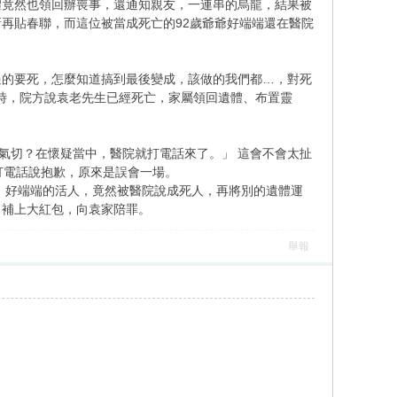
體竟然也領回辦喪事，還通知親友，一連串的烏龍，結果被
再貼春聯，而這位被當成死亡的92歲爺爺好端端還在醫院
過的要死，怎麼知道搞到最後變成，該做的我們都…，對死
到時，院方說袁老先生已經死亡，家屬領回遺體、布置靈
氣切？在懷疑當中，醫院就打電話來了。」 這會不會太扯
打電話說抱歉，原來是誤會一場。
 好端端的活人，竟然被醫院說成死人，再將別的遺體運
，補上大紅包，向袁家陪罪。
舉報