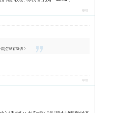
部凋謝消失後，桃花才會出現唷！&#65341;
舉報
體)怎麼有氣切？
舉報
最快在本週出爐；由於第一季的民間消費比去年同季減少五