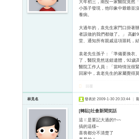
大年初三，南投一家醫院竟然
小孫子發現，他印象中爺爺並沒
養病。
大過年的，袁先生家門口掛著
者該做的我們都做了。」 高齡
堂、通知所有親戚這項噩耗，
袁老先生孫子：「準備要換衣、
了，醫院竟然送錯遺體，92歲
醫院工作人員：「當時情況很
回家中，袁老先生的家屬覺得
回覆
林見名
發表於 2009-1-30 20:33:44
|
[轉貼]社會新聞笑話
這ㄍ是要記大過的!!~~
搞的這樣~
喜喪都分不清楚了