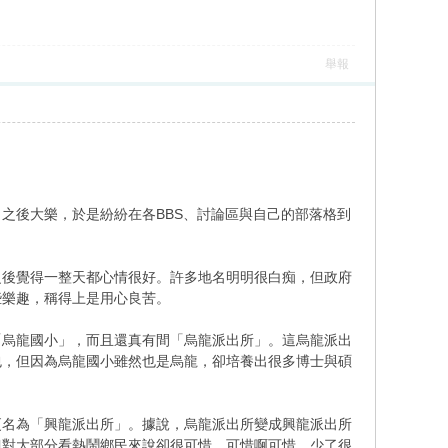
舉報
之後大樂，於是紛紛在各BBS、討論區與自己的部落格到
之後覺得一整天都心情很好。許多地名明明很白痴，但政府
些樂趣，稱得上是用心良苦。
「烏龍國小」，而且還真有間「烏龍派出所」。這烏龍派出
包，但因為烏龍國小雖然也是烏龍，卻培養出很多博士與碩
更名為「興龍派出所」。據說，烏龍派出所變成興龍派出所
但對大部分看熱鬧鄉民來說卻很可惜，可惜啊可惜，少了很