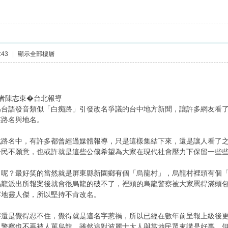
:43
|
顯示全部樓層
00 記者陳志東�台北報導
台語發音類似「白痴路」引發改名爭議的台中地方新聞，讓許多網友看了
笑路名與地名。
或路名中，有許多都曾經過媒體報導，只是這樣集結下來，還是讓人看了
居民不願意，也或許就是這些公僕希望為大家在現代社會壓力下保留一些
名呢？最好笑的當然就是屏東縣新園鄉有個「烏龍村」，烏龍村裡頭有個
烏龍派出所報案後就會很烏龍的破不了，裡頭的烏龍警察被大家罵得滿頭
字地靈人傑，所以堅持不肯改名。
察還是覺得忍不住，覺得就是這名字惹禍，所以已經在數年前呈報上級後
，警察也不再被人罵烏龍，雖然這對波麗士大人與當地民眾來講是好事，