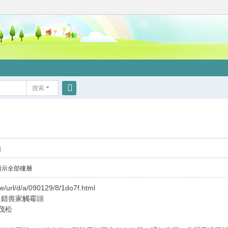
搜索
搜
索
]
顯示全部樓層
le/url/d/a/090129/8/1do7f.html
送錯喪家觸霉頭
黃茂松