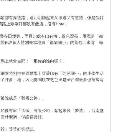
鄉鎮都有厚德路，這明明聽起來又厚道又有道德，像是個好
路上剛剛好都沒有飯店，沒有Hotel。
頭堆疊在田埂旁，而且此處有山有海，景色漂亮，用國語「都
，還有許多人特別去當地買「都蘭國小」的背包回來背，每
來馬上就會被問：「那你的性向呢？」
有網友特別把在運動場上穿著印有「芝芭國小」的小學生活
收了許多土地，因此傳聞現在芝芭里是全台灣最多億萬富翁
，被說成是「雞蛋公路」。
例如像有家「孟儀」有限公司，念起來像「夢遺」，台南鹽
不管什麼病，保證都會好。
虎幹」等等好笑標誌。