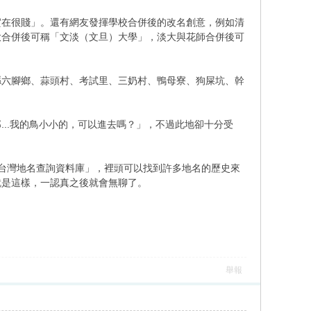
實在很賤」。還有網友發揮學校合併後的改名創意，例如清
大合併後可稱「文淡（文旦）大學」，淡大與花師合併後可
縣六腳鄉、蒜頭村、考試里、三奶村、鴨母寮、狗屎坑、幹
..我的鳥小小的，可以進去嗎？」，不過此地卻十分受
台灣地名查詢資料庫」，裡頭可以找到許多地名的歷史來
就是這樣，一認真之後就會無聊了。
舉報