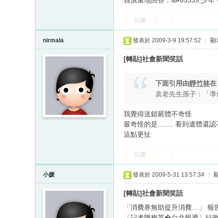
我慎重地回答：&#65339;
回覆
nirmala
發表於 2009-3-9 19:57:52
|
顯
[轉貼]社會新聞笑話
下面引用由
靜竹林
袁老先生孫子：「準
我覺得送錯屍體不奇怪
最奇怪的是........ 看到遺體
這點更扯
回覆
小媛
發表於 2009-5-31 13:57:34
|
[轉貼]社會新聞笑話
「消費券無助提升消費…」 報
〔記者陳梅英�台北報導〕行