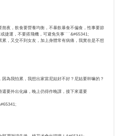
不要熬夜，飲食要營養均衡，不暴飲暴食不偏食，性事要節
不要搭飛機，可避免失事˙˙˙˙&#65341;
債累累，又交不到女友，加上身體常有病痛，我實在是不想
錢，因為我怕累，我想出家當尼姑好不好？尼姑要幹嘛的？
有時還要外出化緣，晚上仍得作晚課，接下來還要
5341;