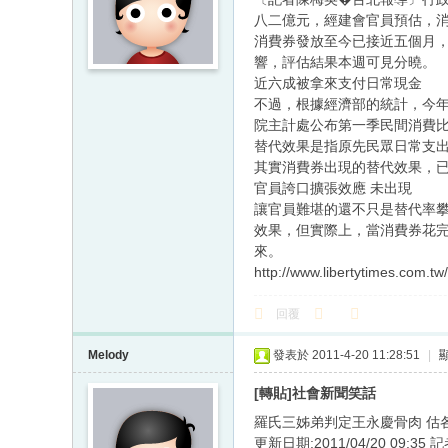
八二億元，經建會官員預估，
消費券發放至今已接近五個月
響，評估結果本週可見分曉。
近六成被拿來支付日常現金
不過，根據經濟部的統計，今
院主計處公布第一季民間消費
替代效果是指原先民眾日常支
其實消費券出現的替代效果，
官員誇口擴張效應 未出現
讓官員難堪的還不只是替代率
效果，但實際上，當消費券花
來。
http://www.libertytimes.com.
回覆
Melody
發表於 2011-4-20 11:28:51
|
[轉貼]社會新聞笑話
羅氏三姊弟判定王永慶骨肉 估各
更新日期:2011/04/20 09: