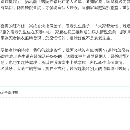
「送錯屍體」，搞烏龍！醫院弄錯死亡老人名單，通知家屬，家屬看過屍
有氣切，轉向醫院查詢，才發現這個大錯誤。這個家庭趕緊拆靈堂，重新
辦喜喪的紅布條，冥紙香燭擺滿屋子。袁老先生孫子：「大家都煩惱，難
92歲的袁老先生住在安養中心，家屬在初三接到通知病人情況危急，趕
結果為死者換衣服時發現，怎麼怪怪的，遺體好像不是袁老先生。
要擦身體的時候，我爸爸就說奇怪，我阿公就沒有氣切啊？(遺體)怎麼有
高齡的袁老先生還在醫院活得好好的，送回家中的遺體是別人，醫院趕緊
緊急，也想要趕快處理，所以在慌張當中卡就拿錯，所以產生這個事情。」
莫名其妙，大過年觸霉頭，實在不吉利，醫院趕緊將別人的遺體運回醫院
顯示全部樓層