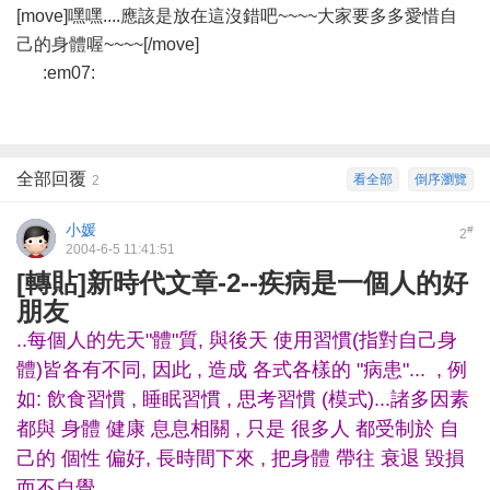
[move]嘿嘿....應該是放在這沒錯吧~~~~大家要多多愛惜自
己的身體喔~~~~[/move]
:em07:
全部回覆
看全部
倒序瀏覽
2
小媛
#
2
2004-6-5 11:41:51
[轉貼]新時代文章-2--疾病是一個人的好
朋友
..每個人的先天"體"質, 與後天 使用習慣(指對自己身
體)皆各有不同, 因此 , 造成 各式各樣的 "病患"... , 例
如: 飲食習慣 , 睡眠習慣 , 思考習慣 (模式)...諸多因素
都與 身體 健康 息息相關 , 只是 很多人 都受制於 自
己的 個性 偏好, 長時間下來 , 把身體 帶往 衰退 毀損
而不自覺...