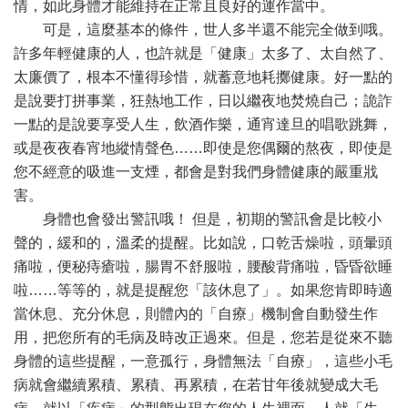
情，如此身體才能維持在正常且良好的運作當中。
可是，這麼基本的條件，世人多半還不能完全做到哦。
許多年輕健康的人，也許就是「健康」太多了、太自然了、
太廉價了，根本不懂得珍惜，就蓄意地耗擲健康。好一點的
是說要打拼事業，狂熱地工作，日以繼夜地焚燒自己；詭詐
一點的是說要享受人生，飲酒作樂，通宵達旦的唱歌跳舞，
或是夜夜春宵地縱情聲色……即使是您偶爾的熬夜，即使是
您不經意的吸進一支煙，都會是對我們身體健康的嚴重戕
害。
身體也會發出警訊哦！ 但是，初期的警訊會是比較小
聲的，緩和的，溫柔的提醒。比如說，口乾舌燥啦，頭暈頭
痛啦，便秘痔瘡啦，腸胃不舒服啦，腰酸背痛啦，昏昏欲睡
啦……等等的，就是提醒您「該休息了」。如果您肯即時適
當休息、充分休息，則體內的「自療」機制會自動發生作
用，把您所有的毛病及時改正過來。但是，您若是從來不聽
身體的這些提醒，一意孤行，身體無法「自療」，這些小毛
病就會繼續累積、累積、再累積，在若甘年後就變成大毛