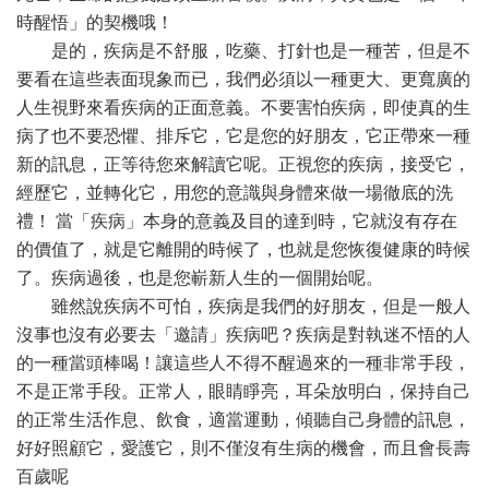
時醒悟」的契機哦！
是的，疾病是不舒服，吃藥、打針也是一種苦，但是不
要看在這些表面現象而已，我們必須以一種更大、更寬廣的
人生視野來看疾病的正面意義。不要害怕疾病，即使真的生
病了也不要恐懼、排斥它，它是您的好朋友，它正帶來一種
新的訊息，正等待您來解讀它呢。正視您的疾病，接受它，
經歷它，並轉化它，用您的意識與身體來做一場徹底的洗
禮！ 當「疾病」本身的意義及目的達到時，它就沒有存在
的價值了，就是它離開的時候了，也就是您恢復健康的時候
了。疾病過後，也是您嶄新人生的一個開始呢。
雖然說疾病不可怕，疾病是我們的好朋友，但是一般人
沒事也沒有必要去「邀請」疾病吧？疾病是對執迷不悟的人
的一種當頭棒喝！讓這些人不得不醒過來的一種非常手段，
不是正常手段。正常人，眼睛睜亮，耳朵放明白，保持自己
的正常生活作息、飲食，適當運動，傾聽自己身體的訊息，
好好照顧它，愛護它，則不僅沒有生病的機會，而且會長壽
百歲呢