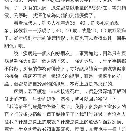
病，就以「疾病」的型態出現在您的人生裡面，人就「生
病」了。所有的疾病，原先都是以能量的型態存在，等到夠
濃、夠厚時，就深化成為肉體的具體疾病了。
看看現代人，許多人在年過35、40 ，許多毛病的現
象、徵候就一一浮現了；40、50 歲，或是50、60 歲就發病
了。從年輕到年老的健康情形，其實也可以看得出其「因果
關係」哦。
說「疾病是一個人的好朋友」，事實如此，因為只有疾
病足夠強大到讓一個人躺下來，「強迫休息」，什麼事情都
不能做，所有的作為都得停下，才好讓身體有一個恢復健康
的機會。疾病不再是一種溫柔的提醒，而是一個嚴重的抗
議，但都是源自於身體的訊息，本質上還是為您好的。
疾病，甚至讓您「非常接近死亡」，讓您深深地了解到
健康的有限，生命的短促，然後，就可以回頭審視一下，
「我這輩子到底是在做些什麼？」我賺了多少錢？當多大的
官？打敗多少宿敵？買了幾棟房子？我對誰好過？有沒有人
愛我？什麼是真正的成就？什麼是真正的遺憾？面對疾病、
死亡，生命的意義必須重新審視。疾病，其實也是一個「即