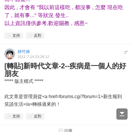
因此 , 才會有 "我以前這樣吃 , 都沒事 , 怎麼 現在吃
了 , 就有事..." 等狀況 發生..
以上資訊僅供參考,歡迎賜教 , 感恩~
支持
反對
靜竹林
#
3
2011-7-14 23:26:12
[轉貼]新時代文章-2--疾病是一個人的好
朋友
***** 版主模式 *****
此文章是管理員從<a href=forums.cgi?forum=1>新生報到
笑談生活</a>轉移過來的！
支持
反對
回覆