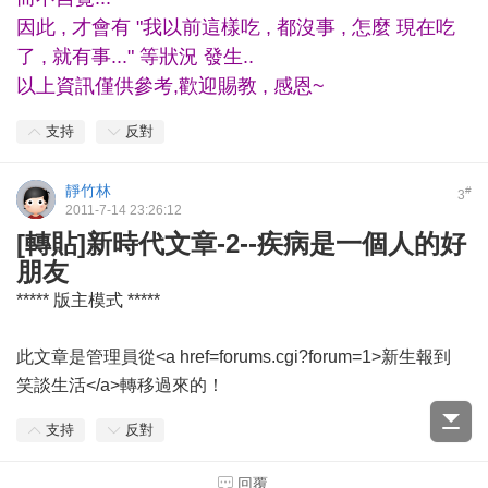
因此 , 才會有 "我以前這樣吃 , 都沒事 , 怎麼 現在吃
了 , 就有事..." 等狀況 發生..
以上資訊僅供參考,歡迎賜教 , 感恩~
支持
反對
靜竹林
#
3
2011-7-14 23:26:12
[轉貼]新時代文章-2--疾病是一個人的好
朋友
***** 版主模式 *****
此文章是管理員從<a href=forums.cgi?forum=1>新生報到
笑談生活</a>轉移過來的！
支持
反對
回覆