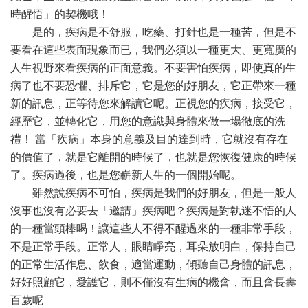
時醒悟」的契機哦！
是的，疾病是不舒服，吃藥、打針也是一種苦，但是不
要看在這些表面現象而已，我們必須以一種更大、更寬廣的
人生視野來看疾病的正面意義。不要害怕疾病，即使真的生
病了也不要恐懼、排斥它，它是您的好朋友，它正帶來一種
新的訊息，正等待您來解讀它呢。正視您的疾病，接受它，
經歷它，並轉化它，用您的意識與身體來做一場徹底的洗
禮！ 當「疾病」本身的意義及目的達到時，它就沒有存在
的價值了，就是它離開的時候了，也就是您恢復健康的時候
了。疾病過後，也是您嶄新人生的一個開始呢。
雖然說疾病不可怕，疾病是我們的好朋友，但是一般人
沒事也沒有必要去「邀請」疾病吧？疾病是對執迷不悟的人
的一種當頭棒喝！讓這些人不得不醒過來的一種非常手段，
不是正常手段。正常人，眼睛睜亮，耳朵放明白，保持自己
的正常生活作息、飲食，適當運動，傾聽自己身體的訊息，
好好照顧它，愛護它，則不僅沒有生病的機會，而且會長壽
百歲呢