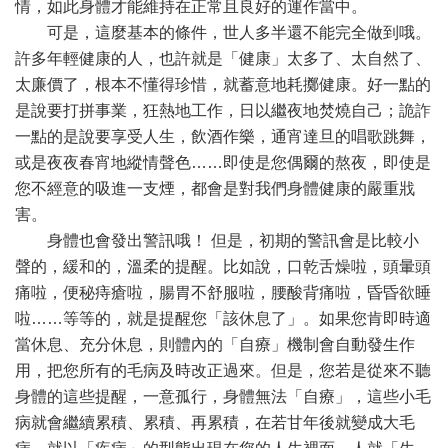
情，如此身體才能維持在正常且良好的運作當中。
可是，這麼基本的條件，世人多半還不能完全做到哦。
許多年輕健康的人，也許就是「健康」太多了、太自然了、
太廉價了，根本不懂得珍惜，就蓄意地耗擲健康。好一點的
是說要打拼事業，狂熱地工作，日以繼夜地焚燒自己；詭詐
一點的是說要享受人生，飲酒作樂，通宵達旦的唱歌跳舞，
或是夜夜春宵地縱情聲色……即使是您偶爾的熬夜，即使是
您不經意的吸進一支煙，都會是對我們身體健康的嚴重戕
害。
身體也會發出警訊哦！ 但是，初期的警訊會是比較小
聲的，緩和的，溫柔的提醒。比如說，口乾舌燥啦，頭暈頭
痛啦，便秘痔瘡啦，腸胃不舒服啦，腰酸背痛啦，昏昏欲睡
啦……等等的，就是提醒您「該休息了」。如果您肯即時適
當休息、充分休息，則體內的「自療」機制會自動發生作
用，把您所有的毛病及時改正過來。但是，您若是從來不聽
身體的這些提醒，一意孤行，身體無法「自療」，這些小毛
病就會繼續累積、累積、再累積，在若甘年後就變成大毛