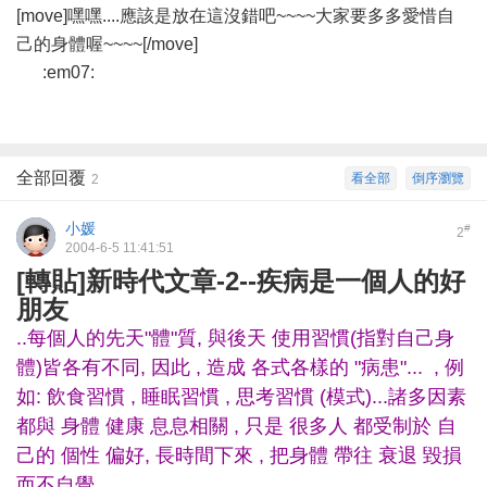
[move]嘿嘿....應該是放在這沒錯吧~~~~大家要多多愛惜自
己的身體喔~~~~[/move]
:em07:
全部回覆
看全部
倒序瀏覽
2
小媛
#
2
2004-6-5 11:41:51
[轉貼]新時代文章-2--疾病是一個人的好
朋友
..每個人的先天"體"質, 與後天 使用習慣(指對自己身
體)皆各有不同, 因此 , 造成 各式各樣的 "病患"... , 例
如: 飲食習慣 , 睡眠習慣 , 思考習慣 (模式)...諸多因素
都與 身體 健康 息息相關 , 只是 很多人 都受制於 自
己的 個性 偏好, 長時間下來 , 把身體 帶往 衰退 毀損
而不自覺...