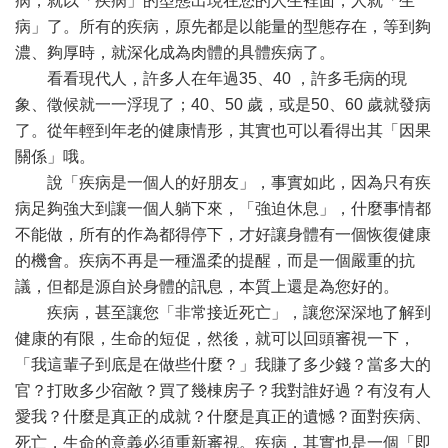
病，就以「疾病」的型態出現在您的人生裡面，人就「生
病」了。所有的疾病，原先都是以能量的型態存在，等到夠
濃、夠厚時，就深化成為肉體的具體疾病了。
看看現代人，許多人在年過35、40 ，許多毛病的現
象、徵候就一一浮現了；40、50 歲，或是50、60 歲就發病
了。從年輕到年老的健康情形，其實也可以看得出其「因果
關係」哦。
說「疾病是一個人的好朋友」，事實如此，因為只有疾
病足夠強大到讓一個人躺下來，「強迫休息」，什麼事情都
不能做，所有的作為都得停下，才好讓身體有一個恢復健康
的機會。疾病不再是一種溫柔的提醒，而是一個嚴重的抗
議，但都是源自於身體的訊息，本質上還是為您好的。
疾病，甚至讓您「非常接近死亡」，讓您深深地了解到
健康的有限，生命的短促，然後，就可以回頭審視一下，
「我這輩子到底是在做些什麼？」我賺了多少錢？當多大的
官？打敗多少宿敵？買了幾棟房子？我對誰好過？有沒有人
愛我？什麼是真正的成就？什麼是真正的遺憾？面對疾病、
死亡，生命的意義必須重新審視。疾病，其實也是一個「即