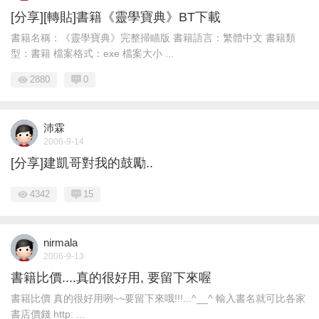
[分享][轉貼]書籍《靈學寶典》BT下載
書籍名稱：《靈學寶典》完整掃瞄版 書籍語言：繁體中文 書籍類
型：書籍 檔案格式：exe 檔案大小 ...
2880
0
沛霖
2006-9-14
[分享]建凱哥對我的鼓勵..
4342
15
nirmala
2006-9-13
書籍比價....真的很好用, 要留下來喔
書籍比價 真的很好用咧~~要留下來哦!!!...^__^ 輸入書名就可比各家
書店價錢 http: ...