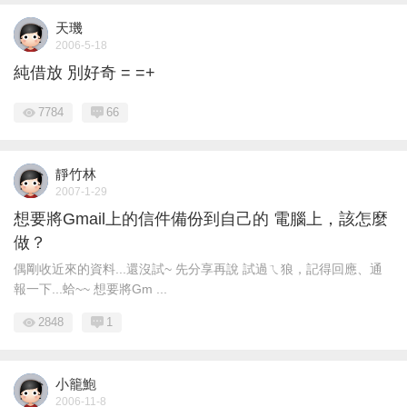
天璣
2006-5-18
純借放 別好奇 = =+
7784
66
靜竹林
2007-1-29
想要將Gmail上的信件備份到自己的 電腦上，該怎麼
做？
偶剛收近來的資料...還沒試~ 先分享再說 試過ㄟ狼，記得回應、通
報一下...蛤~~ 想要將Gm ...
2848
1
小籠鮑
2006-11-8