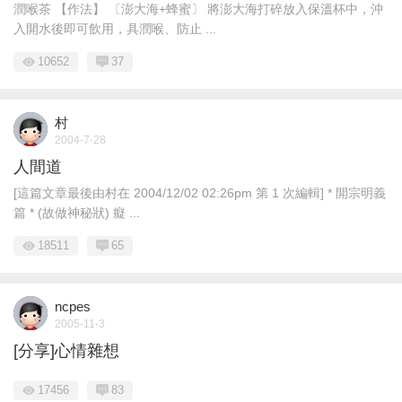
潤喉茶 【作法】 〔澎大海+蜂蜜〕 將澎大海打碎放入保溫杯中，沖
入開水後即可飲用，具潤喉、防止 ...
10652
37
村
2004-7-28
人間道
[這篇文章最後由村在 2004/12/02 02:26pm 第 1 次編輯] * 開宗明義
篇 * (故做神秘狀) 癡 ...
18511
65
ncpes
2005-11-3
[分享]心情雜想
17456
83