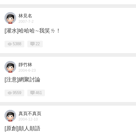
林見名
2007-7-2
[灌水]哈哈哈∼我笑ㄌ！
5388
22
靜竹林
2004-6-23
[注意]網聚討論
9559
461
真頁不真頁
2004-12-10
[原創]顛人顛語