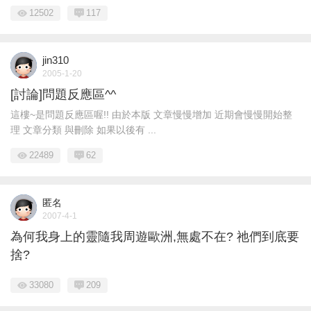
12502
117
jin310
2005-1-20
[討論]問題反應區^^
這樓~是問題反應區喔!! 由於本版 文章慢慢增加 近期會慢慢開始整
理 文章分類 與刪除 如果以後有 ...
22489
62
匿名
2007-4-1
為何我身上的靈隨我周遊歐洲,無處不在? 祂們到底要
捨?
33080
209