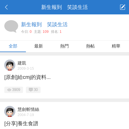
新生報到 笑談生活
新生報到 笑談生活
今日:
0
主題:
109
排名:
1
全部
最新
熱門
熱帖
精華
建凱
2009-3-15
[原創]給cmj的資料...
3909
30
慧劍斬情絲
2004-7-19
[分享]養生食譜