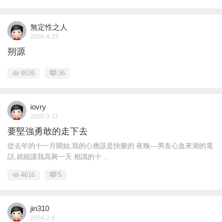
無定性之人
2008-4-23
朔源
9536
36
iovry
2005-3-12
要堅強勇敢的走下去
從去年的十一月開始,我的心應該是快樂的 夜晚---男友心血來潮的電
話,就能讓我高興一天 相識的十 ...
4616
5
jin310
2004-2-9