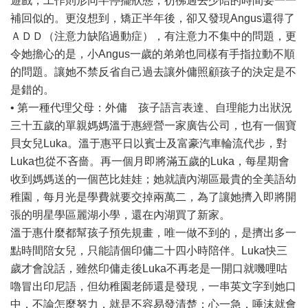
遊戲，工作則形同半停擺狀態，彷彿過去少陪的時間要一一
補回似的。更沒想到，矯正半年後，卻又發現Angus還得了
ＡＤＤ（注意力缺陷過動症），有注意力不集中的問題，更
令她擔心的是，小Angus一歲的弟弟也同樣有手指拉動不順
的問題。讓她不禁反省自己過去讓外傭照顧孩子的決定是不
是錯的。
• 第一種代理父母：外傭 孩子語言表達、自理能力出狀況
三十五歲的單親媽媽溫于惠經營一家廣告公司，也有一個寶
貝女兒Luka。溫于惠平日以賓士及富豪汽車輪流代步，對
Luka也從不吝嗇。再一個月即將滿五歲的Luka，每星期會
收到媽媽送的一個芭比娃娃；她就讀內湖區最貴的全美語幼
稚園，每月光是學費就要交掉兩萬二，為了讓她擠入即將開
張的明星學區麗湖小學，還在內湖買了新家。
溫于惠什麼都幫孩子預先規畫，唯一做不到的，是擠出多一
點時間陪女兒，只能請個印傭二十四小時陪伴。Luka快三
歲才會說話，雖然印傭走後Luka不再老是一開口就嘰哩咕
嚕冒出印尼語，但幼稚園老師還是發現，一串英文字到她口
中，不論怎麼努力，就是不容易發清楚；心一急，唾沫就會