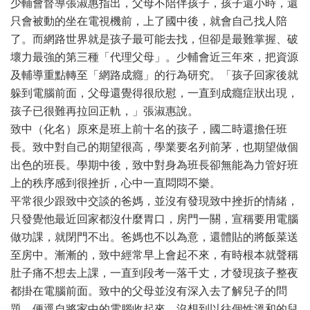
少輔會督導張淑惠指出，父母不陪伴孩子，孩子還小時，還
只會被動的坐在電視機前，上了國中後，就會自己找人陪
了。而網路世界就是孩子最可能去找，但卻是最難掌握、破
壞力最強的第三種「代理父母」。少輔會近三年來，把資源
及輔導重點轉至「網路成癮」的行為研究。「孩子回家後就
躲到電腦前面，父母還覺得很欣慰，一直到成癮症狀出現，
孩子已很難再拉回正軌，」張淑惠說。
致中（化名）原來是班上前十名的孩子，國二時還擔任班
長。致中對自己的期望很高，學業要名列前茅，也期望做個
出色的班長。學期中後，致中對身為班長卻無能為力管好班
上的秩序感到很挫折，心中一直悶悶不樂。
平常很少跟致中交談的爸媽，並沒有發現致中挫折的情緒，
只發覺他最近回家都沒什麼胃口，房門一關，宣稱要用電腦
做功課，就閉門不出。爸媽也不以為意，還體貼的將飯菜送
至房中。漸漸的，致中經常早上會起不來，有時根本就聲稱
肚子痛不想去上課，一直到段考一落千丈，才發現孩子整夜
都掛在電腦前面。致中的父母並沒有深入去了解兒子的問
題，便逕自將家中的電腦收起來，沒想到以往個性溫和的兒