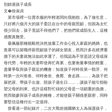
別錯過孩子成長
文�徐淑貞
菜市場裡一位賣衣服的年輕老闆向我抱怨，為了做生意，
只好將六個月大的孩子委託在台中的母親照顧，但因為太忙
很少回去，孩子竟認不得他們了，把他們當成陌生人，這種
感覺真難受。
最佩服那種能毅然決然放棄工作全心投入家庭的媽媽，也
羨慕可以留職停薪照顧孩子的婦女朋友，然而許多在經濟重
擔下的夫妻就無法如此幸運了。但我認為不管是請父母或保
母代勞，年輕的夫妻即使再忙再累，也要衡量事情的輕重，
盡量爭取與孩子親近的機會：知道孩子何時長第一顆牙、何
時第一次叫爸爸、何時會坐、會爬、會走路……，為孩子把
屎把尿、帶孩子出遊、陪孩子過生日……，讓孩子能引頸盼
望父母的到來。也許這樣對忙碌的父母是一項頗重的負擔，
然而能參與孩子成長的種種，才能使親子關係更親密，同時
要堅信這種付出一定值得。
曾看過一部紀錄片，二次大戰前德國猶太人為保護孩子，