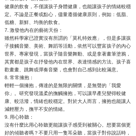
健康的飲食，不僅讓孩子身體健康，也能讓孩子的情緒較穩
定。不論是正餐或點心，儘量遵循健康原則，例如：低脂、
低糖、新鮮、均衡的飲食。
7. 激發他內在的藝術天份：
雖然科學家已證實沒有所謂的「莫札特效應」，但是多讓孩
子接觸音樂、美術、舞蹈等活動，依然可以豐富孩子的內心
世界。專家發現，當孩子隨音樂舞動、或是拿著畫筆塗鴉，
其實都是孩子在抒發他內在世界、表達情感的方法。孩子喜
歡畫畫、跳舞或彈奏音樂，也會對自己感到比較滿意。
8. 常常擁抱：
輕輕一個擁抱，傳達的是無限的關懷，是無聲的「我愛
你」。研究發現溫柔的撫觸擁抱，可以讓早產兒變得較健
康、較活潑，情緒也較穩定。對於大人而言，擁抱也能讓人
減輕壓力，撫平不安的情緒。
9. 用心聆聽：
沒有什麼比用心聆聽更能讓孩子感受到被關心。想要當個更
好的傾聽者嗎？不要只用一隻耳朵聽，當孩子對你說話時，