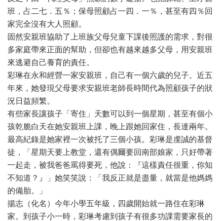
班，占二七．五％；保母照顧占一四．一％，甚至有四％回
家完全沒有大人照顧。
固然安親班協助了上班族父母兒童下課後照護的需求，對很
多家庭帶來正面的幫助，但卻也有越來越多父母，用安親班
來逃避自己養育的責任。
彩琳在永和經營一家安親班，自己有一個六歲的兒子。近五
年來，她發現父母要求安親班老師長時間代為照顧孩子的狀
況日益頻繁。
有些家長讓孩子「寄住」天數可以到一個星期，甚至有個小
孩乾脆白天在她安親班上課，晚上跟她回家住，長達兩年。
最高紀錄是她家裡一次被托了三個小孩。彩琳是虔誠的基督
徒，「星期天要上教堂，還有偶爾要回南部娘家，只好帶著
一起走，被我爸爸罵得要死，他說：『這樣責任很重，你知
不知道？』」她笑笑說：「我反正就是盡量，就當是他媽媽
的備胎。」
揚志（化名）今年小學五年級，四歲開始就一路住在彩琳
家。到孩子小一時，彩琳考慮到孩子有很多功課需要家長的