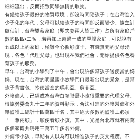
細細流出，反而招致同學無情的取笑。
有錢給孩子最好的物質環境，卻沒時間陪孩子；在台灣進入
少子化的年代，父母可以給孩子的時間卻反而變少。據主計
處估計，台灣雙薪家庭（即夫妻兩人皆工作）占所有家庭戶
數的四四•二％，若再加上超過一成的單親家庭，可以說有
五成以上的家庭，極難全心照顧孩子。有錢無閒的父母湧
現，各色「代理父母」也出現在我們社會，開始提供各色養
育孩子的服務。
早年，台灣的小學到了中午，會出現許多幫孩子送便當的媽
媽。現在，台灣的明星國小放學門口最新出現的景象，是幫
孩子背書包、拎便當盒的瑪莉亞、蘇菲亞。
外籍傭人，已經成為台灣白領階層小孩很重要的代理父母。
根據勞委會九十二年的資料顯示，合法引進的外籍幫傭和外
籍監護工總計十四萬四千名，其中絕大多數的監護工必須
「一兼兩顧」，順便看顧小孩。其中，光是台北市就有兩萬
多個家庭共聘用三萬五千多名外傭。
外傭帶小孩，早期有人以為可以增進孩子的英文程度。不