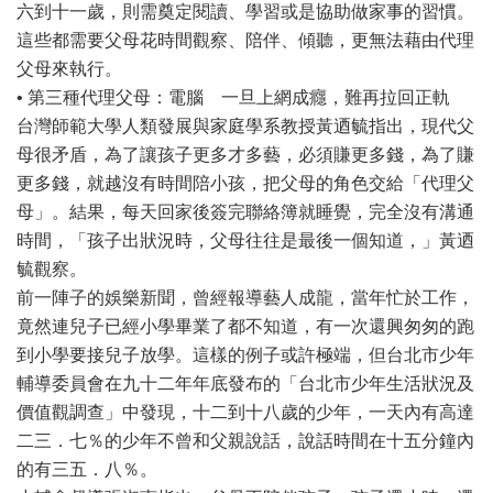
六到十一歲，則需奠定閱讀、學習或是協助做家事的習慣。
這些都需要父母花時間觀察、陪伴、傾聽，更無法藉由代理
父母來執行。
• 第三種代理父母：電腦 一旦上網成癮，難再拉回正軌
台灣師範大學人類發展與家庭學系教授黃迺毓指出，現代父
母很矛盾，為了讓孩子更多才多藝，必須賺更多錢，為了賺
更多錢，就越沒有時間陪小孩，把父母的角色交給「代理父
母」。結果，每天回家後簽完聯絡簿就睡覺，完全沒有溝通
時間，「孩子出狀況時，父母往往是最後一個知道，」黃迺
毓觀察。
前一陣子的娛樂新聞，曾經報導藝人成龍，當年忙於工作，
竟然連兒子已經小學畢業了都不知道，有一次還興匆匆的跑
到小學要接兒子放學。這樣的例子或許極端，但台北市少年
輔導委員會在九十二年年底發布的「台北市少年生活狀況及
價值觀調查」中發現，十二到十八歲的少年，一天內有高達
二三．七％的少年不曾和父親說話，說話時間在十五分鐘內
的有三五．八％。