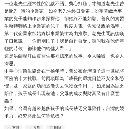
一位老先生經常性的沉默不語。費心打聽，才知道老先生曾
是叱?一時的企業家，如今老先生終日憂鬱，盼望著繼承事
業的兒子能夠移步來探探他，卻始終不能如願。善良的實習
生輾轉聯絡上企業家的兒子，數度去電，告知父親的渴望，
第二代企業家卻始終以事業繁忙為由推辭。老先生聞訊後嘆
了口氣說：「你們別忙了！我是自作自受，誰叫我在他們年
輕的時候，都讓他們給傭人帶…」
這是洪蘭親耳由實習生那裡聽來的故事。令人唏噓，也令人
深思。
中華心理衛生協會在千禧年時，曾公布台灣孩子這一世紀將
面臨的十大挑戰，前兩項即為「成長的環境日益不安全和恐
懼」及「家庭的功能逐漸失去保護傘作用」。如果因為缺乏
陪伴，孩子成長出現差池，父母的成功與財富又有什麼意
義？
如果，台灣有越來越多孩子的成長缺乏父母陪伴，台灣的競
爭力，終究將產生何等危機？
支持
反對
刪除