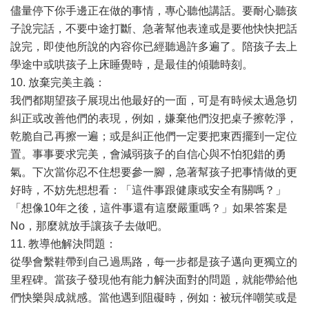
儘量停下你手邊正在做的事情，專心聽他講話。要耐心聽孩
子說完話，不要中途打斷、急著幫他表達或是要他快快把話
說完，即使他所說的內容你已經聽過許多遍了。陪孩子去上
學途中或哄孩子上床睡覺時，是最佳的傾聽時刻。
10. 放棄完美主義：
我們都期望孩子展現出他最好的一面，可是有時候太過急切
糾正或改善他們的表現，例如，嫌棄他們沒把桌子擦乾淨，
乾脆自己再擦一遍；或是糾正他們一定要把東西擺到一定位
置。事事要求完美，會減弱孩子的自信心與不怕犯錯的勇
氣。下次當你忍不住想要參一腳，急著幫孩子把事情做的更
好時，不妨先想想看：「這件事跟健康或安全有關嗎？」
「想像10年之後，這件事還有這麼嚴重嗎？」如果答案是
No，那麼就放手讓孩子去做吧。
11. 教導他解決問題：
從學會繫鞋帶到自己過馬路，每一步都是孩子邁向更獨立的
里程碑。當孩子發現他有能力解決面對的問題，就能帶給他
們快樂與成就感。當他遇到阻礙時，例如：被玩伴嘲笑或是