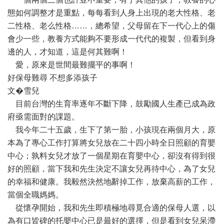
態如何調整才是重點，每每看到人身上出現的老大性格、老
二性格、老么性格……，總希望，父母留在下一代心上的傷
會少一些，教養方式能夠不要形成一代代的複製，但看到身
邊的人，才知道，這是何其難啊！
愛，原來是世間最難擺平的事啊！
好保母難尋 不想多添孩子
文�雪兒
目前台灣的生育率逐年不斷下降，鼓勵國人生產已成為政
府亟需面對的課題。
我今年二十五歲，生下了第一胎，小孩現在兩個月大，原
本為了專心工作打算將女兒放在二十四小時全日照顧的育嬰
中心；孰料女兒才放了一個星期在育嬰中心，卻沒有得到很
好的照顧，當下我和先生決定不讓女兒再待中心，為了女兒
的幸福和健康。我毅然決然地辭掉工作，放棄高薪的工作，
當個全職媽媽。
從懷孕開始，我和先生即積極地尋覓合適的保母人選，以
為有口皆碑的托嬰中心已是最好的選擇，但是看到女兒呆滯