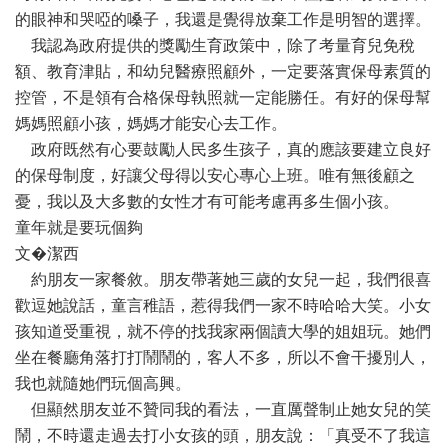
的眼神和哭啞的嗓子，我還是覺得放棄工作是明智的選擇。
我認為政府提供的獎勵生育政策中，除了考量育兒免稅
額、教育津貼，和幼兒醫療照顧外，一定要落實保母素質的
控管，不是領有合格保母執照就一定能勝任。有好的保母幫
媽媽照顧小孩，媽媽才能安心去工作。
政府既然有心要鼓勵人民多生孩子，真的應該要建立良好
的保母制度，好讓父母得以安心專心上班。唯有無後顧之
憂，我以及大多數的女性才有可能考慮再多生個小孩。
童年就是要玩個夠
文�潔西
約朋友一家餐敘。朋友帶著她三歲的女兒一起，我們很喜
歡逗她說話，童言稚語，惹得我們一家不時哈哈大笑。小女
孩知道受重視，就不停的找我家兩個讀大學的姐姐玩。她們
坐在餐廳角落打打鬧鬧的，客人不多，所以不會干擾別人，
我也就隨她們玩個高興。
但顯然朋友並不贊同我的看法，一直厲聲制止她女兒的笑
鬧，不時還走過去打小女孩的頭，朋友說：「真受不了我這