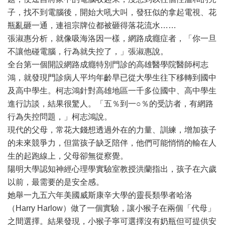
子，找不到電腦後，開始大吼大叫，發狂似的拿起電視、花
瓶亂砸一通，連祖宗牌位都被砸得落花流水……
張淑惠分析，就像吸海洛因一樣，網路成癮症者，「你一旦
不讓他碰電腦，行為就失控了，」張淑惠說。
全台第一個開設網路成癮特別門診的高雄醫學院醫師柯志
鴻，就發現門診病人平均年齡早已從大學生往下移轉到國中
及高中學生。柯志鴻針對高雄地區一千多位國中、高中學生
進行訪談，結果很驚人。「五％到一○％的受訪者，有網路
行為失控問題，」柯志鴻說。
現代的父母，常花大錢想透過外在的力量、訓練，增加孩子
的未來競爭力，但當孩子缺乏陪伴，他們可能悄悄的輸在人
生的起跑線上，父母卻無從察覺。
陽明大學認知神經心理學實驗室教授洪蘭指出，孩子在六歲
以前，最需要的是安全感。
她舉一九五六年美國威斯康辛大學的靈長類學者哈洛
（Harry Harlow）做了一個實驗，讓小猴子在兩個「代母」
之間選擇。結果發現，小猴子寧可選擇沒有奶瓶但可提供安