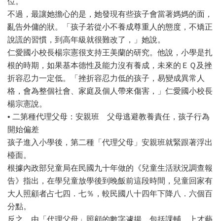
位。
不過，最讓她擔心的是，她發現有些孩子會當著媽媽的面，
亂告外傭的狀。「孩子若從小不養成尊重人的態度，不矯正
說謊的習慣，到高年級就很難改了，」她說。
仁愛國小校長楊宗憲很支持王美蘭的研究。他說，小學是扎
根的時期，如果基本德性及能力沒有養成，未來的ＥＱ及挫
折容忍力一定低。「挫折容忍力低的孩子，易變成異常人
格，會為整個社會、家庭及個人帶來傷害，」仁愛國小校長
楊宗憲說。
• 二第種代理父母：安親班 父母逃避教養責任，孩子行為
開始偏差
孩子進入小學後，第二種「代理父母」安親班就緊跟著浮出
檯面。
根據內政部兒童局在民國九十年做的《兒童生活狀況調查報
告》指出，在學兒童放學後到晚飯前這段時間，兒童回家有
大人照顧者占七四．七％，較民國八十四年下降八．六個百
分點。
反之，由「代理父母」照顧的數字遽揚。包括課輔、上才藝