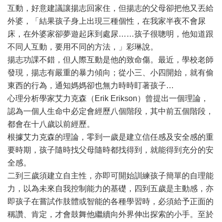
互動，好意建議讓揚志回家住，但揚志的父母卻把他又丟給
外婆，「結果孩子身上出現三種個性，在我家半夜不會尿
床，在外婆家卻夢遊起床到處尿……孩子很聰明，他知道跟
不同人互動，要用不同的方法，」彩琳說。
揚志功課不錯，但人際互動是他的致命傷。最近，學校老師
發現，揚志有嚴重的暴力傾向；從小三、小四開始，就有偷
東西的行為，通知媽媽卻也無力時時盯著孩子…
心理分析學家艾力克森（Erik Erikson）曾提出一個理論，
認為一個人生命中必定會經歷八個階段，其中前五個階段，
都會在十八歲以前經歷。
根據艾力克森的理論，零到一歲是建立信任感及安全感的重
要時期，孩子隨時找父母隨時都找得到，就能得到充分的安
全感。
二到三歲須建立自主性，亦即可開始訓練孩子簡單的自理能
力，以為未來自我控制能力的基礎，四到五歲是主動感，亦
即孩子在嘗試作肢體或智能的各種學習時，必須給予正面的
稱讚、肯定，才會鼓舞他繼續向外界伸出探索的小手。至於