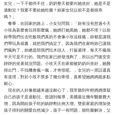
女兒，一下子都停不住，奶奶整天都要叫她坐好，她是不是
過動兒？我要不要給她吃藥？妳家女兒以前不是都很乖
嗎？」
餐畢，在回家的路上，小女兒問我：「妳有沒有想過今天
小玫為甚麼會玩得那麼瘋，她媽打她罵她，她都不理？以前
妳帶我們出去吃飯我們真的不會像小玫這樣瘋，妳都是讓我
們帶玩具或書，就把我們搞定了。因為我們在家時妳已讓我
們瘋夠了，妳總是陪我們玩木頭人，打躲避球，每天不瘋個
半天可是不行的。我們在家已經發洩夠了，所以出門後安安
靜靜的坐著就沒問題。小玫天天在家都被奶奶叫坐好，她難
得出門，不找機會瘋一瘋，才奇怪呢。」女兒的一席話還真
有道理，對於小玫不禁多了幾分疼惜，真希望她媽媽能多點
耐心。
現在的人好像都越來越沒耐心了，我常聽到年輕媽媽懷疑
自己的孩子是過動兒。曾讀到報導，美國最近幾年醫藥費大
增，因為開給孩子吃的鎮靜劑比例大增。雙薪家庭的增加使
孩子得到的關愛自然減少，孩子一有問題，能吃藥解決，父