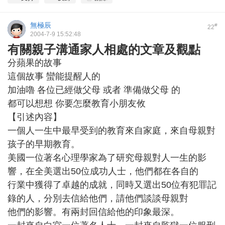
無極辰
#
22
2004-7-9 15:52:48
有關親子溝通家人相處的文章及觀點
分蘋果的故事
這個故事 蠻能提醒人的
加油嚕 各位已經做父母 或者 準備做父母 的
都可以想想 你要怎麼教育小朋友攸
【引述內容】
一個人一生中最早受到的教育來自家庭，來自母親對
孩子的早期教育。
美國一位著名心理學家為了研究母親對人一生的影
響，在全美選出50位成功人士，他們都在各自的
行業中獲得了卓越的成就，同時又選出50位有犯罪記
錄的人，分別去信給他們，請他們談談母親對
他們的影響。有兩封回信給他的印象最深。