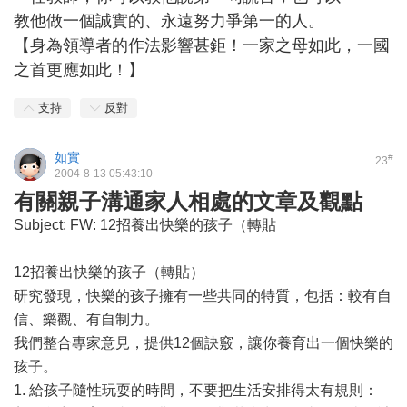
教他做一個誠實的、永遠努力爭第一的人。
【身為領導者的作法影響甚鉅！一家之母如此，一國
之首更應如此！】
支持
反對
如實
#
23
2004-8-13 05:43:10
有關親子溝通家人相處的文章及觀點
Subject: FW: 12招養出快樂的孩子（轉貼
12招養出快樂的孩子（轉貼）
研究發現，快樂的孩子擁有一些共同的特質，包括：較有自
信、樂觀、有自制力。
我們整合專家意見，提供12個訣竅，讓你養育出一個快樂的
孩子。
1. 給孩子隨性玩耍的時間，不要把生活安排得太有規則：