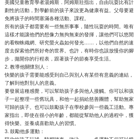
美國兒童教育學者湯姆斯．阿姆斯壯指出，自由玩耍比有計
劃性的活動，對學齡前的孩子來說更為健康有益。父母要避
免將孩子的時間塞滿各種活動、課程。
所有的孩子都需要有一些無所事事，隨性玩耍的時間。唯有
這樣才能讓他們的想像力無拘無束的發揮，讓他們可以悠閒
的看蜘蛛織網、研究螢火蟲如何發光……，以他們自然的速
度去探索他們所好奇的世界。也許，有時你也該放慢你的腳
步，拋開你的行程表，跟著孩子的節奏享受生活。
2. 教導他關懷別人：
快樂的孩子需要能感受到自己與別人有某些有意義的連結，
了解到他對別人的意義。
要發展這種感覺，可以幫助孩子多與他人接觸。你可以和孩
子一起整理一些舊玩具，和他一起捐給慈善團體，幫助無家
可歸的孩子。也可以鼓勵孩子在學校參與一些義工活動。專
家指出，即使在很小的年齡，都能從幫助他人的過程中，獲
得快樂。並養成喜歡助人的習慣。
3. 鼓勵他多運動：