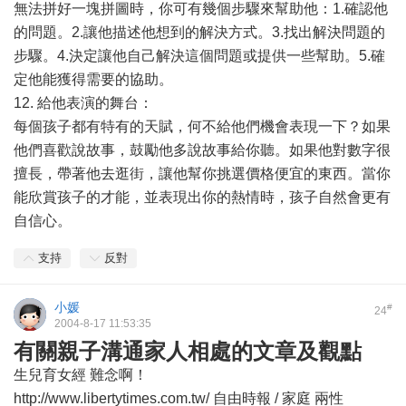
無法拼好一塊拼圖時，你可有幾個步驟來幫助他：1.確認他
的問題。2.讓他描述他想到的解決方式。3.找出解決問題的
步驟。4.決定讓他自己解決這個問題或提供一些幫助。5.確
定他能獲得需要的協助。
12. 給他表演的舞台：
每個孩子都有特有的天賦，何不給他們機會表現一下？如果
他們喜歡說故事，鼓勵他多說故事給你聽。如果他對數字很
擅長，帶著他去逛街，讓他幫你挑選價格便宜的東西。當你
能欣賞孩子的才能，並表現出你的熱情時，孩子自然會更有
自信心。
支持
反對
小媛
#
24
2004-8-17 11:53:35
有關親子溝通家人相處的文章及觀點
生兒育女經 難念啊！
http://www.libertytimes.com.tw/ 自由時報 / 家庭 兩性