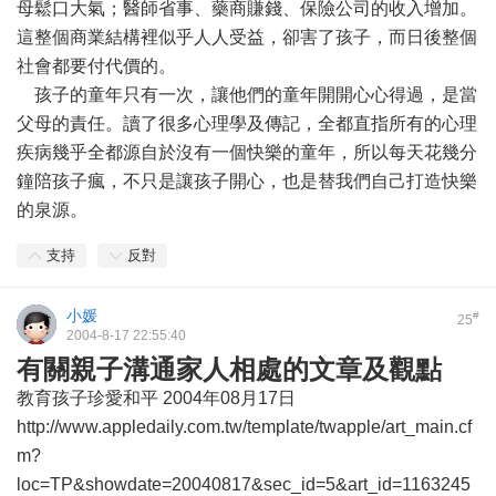
母鬆口大氣；醫師省事、藥商賺錢、保險公司的收入增加。
這整個商業結構裡似乎人人受益，卻害了孩子，而日後整個
社會都要付代價的。
孩子的童年只有一次，讓他們的童年開開心心得過，是當
父母的責任。讀了很多心理學及傳記，全都直指所有的心理
疾病幾乎全都源自於沒有一個快樂的童年，所以每天花幾分
鐘陪孩子瘋，不只是讓孩子開心，也是替我們自己打造快樂
的泉源。
支持
反對
小媛
#
25
2004-8-17 22:55:40
有關親子溝通家人相處的文章及觀點
教育孩子珍愛和平 2004年08月17日
http://www.appledaily.com.tw/template/twapple/art_main.cf
m?
loc=TP&showdate=20040817&sec_id=5&art_id=1163245