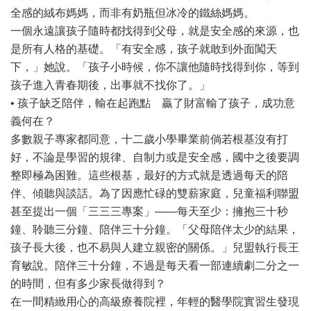
全感的絨布媽媽，而非有奶瓶但冰冷的鐵絲媽媽。
一個永遠讓孩子隨時都找得到父母，就是安全感的來源，也
是所有人格的基礎。「有安全感，孩子就敢到外面闖天
下，」她說。「孩子小時候，你不讓他隨時找得到你，等到
孩子進入青春期後，出事就不找你了。」
• 孩子缺乏陪伴，輸在起跑點 贏了財富輸了孩子，成功意
義何在？
多數親子專家都同意，十二歲小學畢業前倘若根基沒有打
好，不論是學習的規律、自制力或是安全感，國中之後要調
整即極為困難。這些根基，最好的方式就是透過每天的陪
伴、傾聽與談話。為了因應忙碌的雙薪家庭，兒童福利聯盟
甚至提出一個「三三三專案」——每天至少：擁抱三十秒
鐘、聆聽三分鐘、陪伴三十分鐘。「父母陪伴太少的結果，
孩子長大後，也不易與人建立親密的關係。」兒盟執行長王
育敏說。陪伴三十分鐘，不過是每天看一部連續劇二分之一
的時間，但有多少家長做得到？
在一間精緻用心的高級療養院裡，年輕的醫學院實習生發現