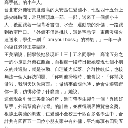
高手低」的小主人。
台北市外傭密集度最高的大安區仁愛國小，七點四十五分上
課尖峰時間，常見黑頭車一部、一部，送來了一個個小主
人，後面跟著一個背著書包、水壺、運動袋的外傭，一路跟
到教室門口。「外傭不僅是挑扶，還是宅急便，東西沒帶火
速送來，學生一副『I am your boss.』的神氣，」一年一班
的級任老師王美蘭說。
王美蘭說，開學後她發現班上三十五名同學中，高達五分之
一的小孩是外傭在照顧，而相處一段時日後她發現七個小朋
友的共通點，就是被動、自理能力低落、合群性較低，也較
無法一個人解決問題。「你叫他掃地時，他會說：『你幫我
做啦，我明天送你東西』；做錯事處罰他時，他會先狠狠瞪
你一眼，彷彿你借了什麼膽，」她說。
這個現象引發王美蘭的好奇，進而帶學生製作一個「異國好
幫手，外籍幫傭在台灣」的計畫，並獲得網界博覽會金獎。
根據王美蘭的調查，仁愛國小全校三千四百多名學生中，合
計共有四百五十四位小朋友家中有外傭，平均每班有四到五