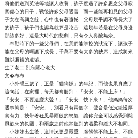
將他們送到英法等地讓人收養，孩子度過了許多思念父母寂
寞傷心的日子，戰後許多父母遇害，而一些能再相見的父母
子女在高興之餘，心中也有著遺憾，父母幾乎認不得長大了
的孩子，孩子們也認為就算是吃苦，這幾年若是在父母身邊
那該多好，這是大時代的悲劇，只有令人鼻酸無奈。
奉勸時下的一些父母們，在我們能掌控的狀況下，讓孩子
能在父母的呵護下成長，千萬不要有太多的缺席，造成將來
難以彌補的遺憾。
生了老二 別忘關心老大
文�布布
小外甥三歲了，正是「貓狗嫌」的年紀，而他也果真應了
這句話，在家裡，每天都會聽到：「安安，不能上床！」
「安安，不要這麼大聲！」「安安，快下來！」他媽媽每次
遇事就是：「安安」，別看只有兩個字，聲音是低沉緩慢厚
實有力，挾帶著狂風暴雨般的怒氣，讓你完全可以感覺到颱
風欲來的氛圍，和兩歲之前他常聽到的溫柔和緩大不相同。
小妹妹出生後，這情況更是嚴重，腳髒髒不能上床、不能