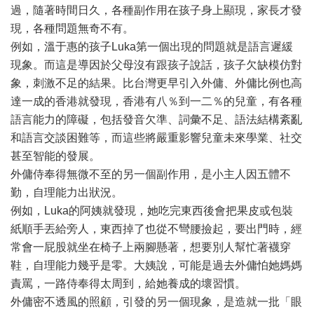
過，隨著時間日久，各種副作用在孩子身上顯現，家長才發
現，各種問題無奇不有。
例如，溫于惠的孩子Luka第一個出現的問題就是語言遲緩
現象。而這是導因於父母沒有跟孩子說話，孩子欠缺模仿對
象，刺激不足的結果。比台灣更早引入外傭、外傭比例也高
達一成的香港就發現，香港有八％到一二％的兒童，有各種
語言能力的障礙，包括發音欠準、詞彙不足、語法結構紊亂
和語言交談困難等，而這些將嚴重影響兒童未來學業、社交
甚至智能的發展。
外傭侍奉得無微不至的另一個副作用，是小主人因五體不
勤，自理能力出狀況。
例如，Luka的阿姨就發現，她吃完東西後會把果皮或包裝
紙順手丟給旁人，東西掉了也從不彎腰撿起，要出門時，經
常會一屁股就坐在椅子上兩腳懸著，想要別人幫忙著襪穿
鞋，自理能力幾乎是零。大姨說，可能是過去外傭怕她媽媽
責罵，一路侍奉得太周到，給她養成的壞習慣。
外傭密不透風的照顧，引發的另一個現象，是造就一批「眼