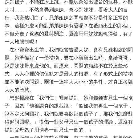
踩到被子，不能在床上跳、不能玩會發出聲音的玩具、不能
大叫……，不然會弄到妹妹、會吵到妹妹。看著大人的言
行，我突然明白了，兄弟姐妹之間相處不好是件多正常的
事，這樣怎麼可能對弟弟妹妹有愛呢？在後頭出生的那個，
不但分走了爸媽的愛與關注，還讓哥哥姊姊動輒得咎，有了
一大堆限制呢！
在小寶寶出生前，我們就警告過大姊，會有兄妹相處的問
題，她準備好了一份禮物，要在小寶寶出生時，拿給哥哥，
說是妹妹帶來送他的。而原來，問題的癥結不在於這些形
式，大人心裡的價值觀才是最大的根源，有了形式上的禮物
並不能解決問題，爾後一連串大大小小的事件，才真正考驗
大人的智慧。
想起楊絳在「我們仨」裡頭提到，她和錢鍾書只生一個孩
子，因為「他很認真的跟我說：『假如我們再生一個孩子，
說不定比阿圓好，我們就要喜歡那個孩子了，那我們怎麼對
得起阿圓呢。』提倡一對父母只生一個孩子的理論，還沒有
提到父母為了用情專一而只生一個的。」
一個兩個三個也許並不重要，有了其他的孩子，教養的心