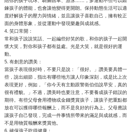
陪你的孩子玩球、騎腳踏車、游泳……，多運動不但可以鍛
鍊孩子的體能，也會讓他變得更開朗。保持動態生活可以適
度紓解孩子的壓力與情緒，並且讓孩子喜歡自己，擁有較正
面的身體形象，並從運動中發現樂趣與成就感。
4. 笑口常開：
常和孩子說說笑話、一起編些好笑的歌，和你的孩子一起開
懷大笑，對你和孩子都有益處。光是大笑，就是很好的運
動。
5. 有創意的讚美：
當孩子表現很好時，不要只是說：「很好。」讚美要具體一
些，說出細節，指出有哪些地方讓人印象深刻，或是比上次
表現更好，例如，「你今天有主動跟警衛伯伯說早安，真的
很有禮貌。」不過，讚美時也要注意，不要養成孩子錯誤的
期待。有些父母會用禮物或金錢獎賞孩子，讓孩子把重點都
放在可以獲得哪些報酬上，而不是良好的行為上。父母應該
讓孩子自己發現，完成一件事情所帶來的滿足與成就感，而
不是用物質報酬來獎賞他。
6. 確保孩子吃得健康：