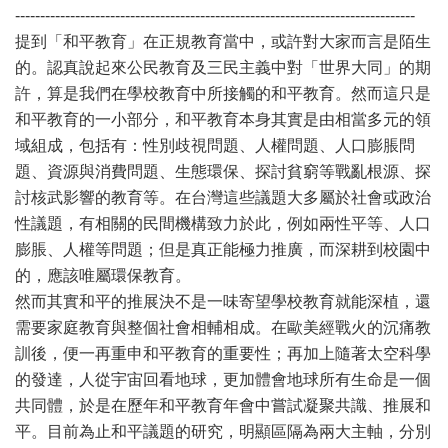
--------------------------------------------------------------------------------
提到「和平教育」在正規教育當中，或許對大家而言是陌生
的。認真說起來公民教育及三民主義中對「世界大同」的期
許，算是我們在學校教育中所接觸的和平教育。然而這只是
和平教育的一小部分，和平教育本身其實是由相當多元的領
域組成，包括有：性別歧視問題、人權問題、人口膨脹問
題、資源與消費問題、生態環保、探討貧窮等戰亂根源、探
討核武影響的教育等。在台灣這些議題大多屬於社會或政治
性議題，有相關的民間機構致力於此，例如兩性平等、人口
膨脹、人權等問題；但是真正能極力推廣，而深耕到校園中
的，應該唯屬環保教育。
然而其實和平的推展決不是一味寄望學校教育就能深植，還
需要家庭教育與整個社會相輔相成。在歐美經戰火的沉痛教
訓後，便一再重申和平教育的重要性；再加上隨著太空科學
的發達，人從宇宙回看地球，更加體會地球所有生命是一個
共同體，於是在歷年和平教育年會中嘗試凝聚共識、推展和
平。目前為止和平議題的研究，明顯區隔為兩大主軸，分別