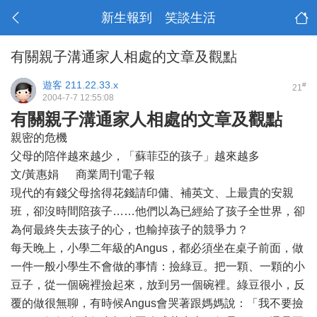
新生報到 笑談生活
有關親子溝通家人相處的文章及觀點
遊客
211.22.33.x
#
21
2004-7-7 12:55:08
有關親子溝通家人相處的文章及觀點
親密的危機
父母的陪伴越來越少，「蘇菲亞的孩子」越來越多
文/黃惠娟 商業周刊電子報
現代的有錢父母捨得花錢請印傭、補英文、上最貴的安親
班，卻沒時間陪孩子……他們以為已經給了孩子全世界，卻
為何最終失去孩子的心，也輸掉孩子的競爭力？
每天晚上，小學二年級的Angus，都必須坐在桌子前面，做
一件一般小學生不會做的事情：撿綠豆。把一顆、一顆的小
豆子，從一個碗裡撿起來，放到另一個碗裡。綠豆很小，反
覆的做很無聊，有時候Angus會哭著跟媽媽說：「我不要撿