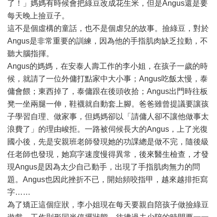
了！」媽媽有時候會把綠豆改成花生米，但是Angus還是要
每天晚上撿豆子。
這不是個虛構的童話，也不是個虐兒的故事。撿綠豆，對於
Angus是非常重要的訓練，因為他的手指肌肉缺乏拉動，不
聽大腦指揮。
Angus的媽媽，在安泰人壽工作的李小姐，在孩子一歲的時
候，就請了一位外傭打點家中大小事；Angus吃飯太慢，泰
傭會餵；東西掉了，泰傭跟在後頭收拾；Angus出門時往板
凳一坐兩腿一伸，鞋襪就自動套上腳。爸爸雖曾提議要讓孩
子學習自理、做家事，但媽媽卻以「請傭人卻不讓他做事太
浪費了」的理由峻拒。一路被伺候長大的Angus，上了光復
國小後，先是安親班老師發現她的功課總是做不完，隨後級
任老師也發現，她寫字速度慢得異常，後來醫生檢查，才發
現Angus是因為太少自己動手，出現了手指肌肉無力的問
題。Angus也因此挫折不已，開始頻咬指甲，越來越排拒寫
字……
為了矯正這個症狀，李小姐現在每天要親自陪孩子做撿綠豆