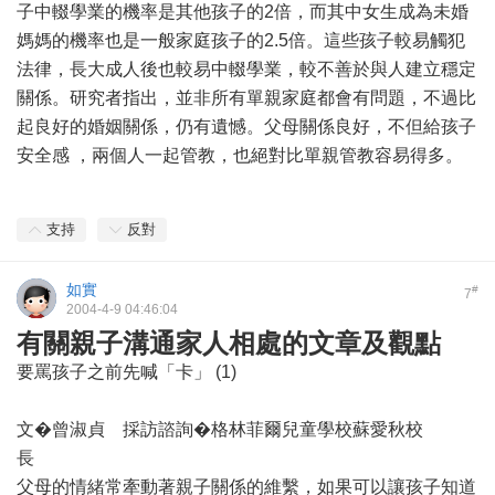
子中輟學業的機率是其他孩子的2倍，而其中女生成為未婚
媽媽的機率也是一般家庭孩子的2.5倍。這些孩子較易觸犯
法律，長大成人後也較易中輟學業，較不善於與人建立穩定
關係。研究者指出，並非所有單親家庭都會有問題，不過比
起良好的婚姻關係，仍有遺憾。父母關係良好，不但給孩子
安全感 ，兩個人一起管教，也絕對比單親管教容易得多。
支持
反對
如實
#
7
2004-4-9 04:46:04
有關親子溝通家人相處的文章及觀點
要罵孩子之前先喊「卡」 (1)
文�曾淑貞 採訪諮詢�格林菲爾兒童學校蘇愛秋校
長
父母的情緒常牽動著親子關係的維繫，如果可以讓孩子知道