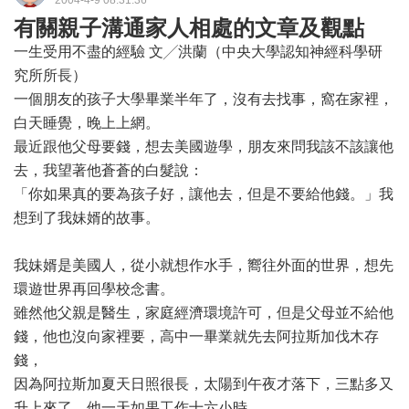
2004-4-9 08:31:36
有關親子溝通家人相處的文章及觀點
一生受用不盡的經驗 文╱洪蘭（中央大學認知神經科學研
究所所長）
一個朋友的孩子大學畢業半年了，沒有去找事，窩在家裡，
白天睡覺，晚上上網。
最近跟他父母要錢，想去美國遊學，朋友來問我該不該讓他
去，我望著他蒼蒼的白髮說：
「你如果真的要為孩子好，讓他去，但是不要給他錢。」我
想到了我妹婿的故事。
我妹婿是美國人，從小就想作水手，嚮往外面的世界，想先
環遊世界再回學校念書。
雖然他父親是醫生，家庭經濟環境許可，但是父母並不給他
錢，他也沒向家裡要，高中一畢業就先去阿拉斯加伐木存
錢，
因為阿拉斯加夏天日照很長，太陽到午夜才落下，三點多又
升上來了，他一天如果工作十六小時，