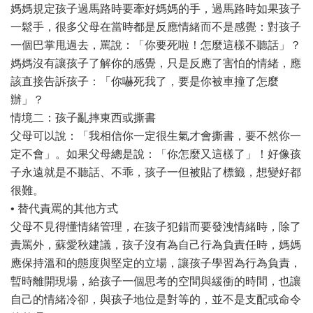
媽媽規定孩子過馬路時要牽好媽媽的手，過馬路時如果孩子
一鬆手，很多父母在當時都是反應情緒而不是感覺：對孩子
一個巴掌甩過去，罵說：「你要死啦！怎麼這樣不聽話」？
媽媽沒有讓孩子了解你的感覺，只是反應了害怕的情緒，應
該直接告訴孩子：「你嚇死我了，要是你被車撞了怎麼
辦」？
情境二：孩子亂摔東西或撕書
父母可以說：「我相信你一定很生氣才會撕書，要不然你一
定不會」。如果父母總是說：「你怎麼又這樣了」！好像孩
子永遠就是不聽話、不乖，孩子一但被貼了標籤，想變好都
很難。
• 替代責罵的其他方式
父母不見得懂情緒管理，在孩子犯錯而要發洩情緒時，除了
責罵外，蘇愛秋建議，孩子沒有為自己行為負責任時，媽媽
應保持溫和的態度與堅定的立場，讓孩子學習為行為負責，
暫時離開現場，給孩子一個思考的空間與緩衝的時間，也讓
自己的情緒冷卻，與孩子地位是對等的，並不是支配或命令