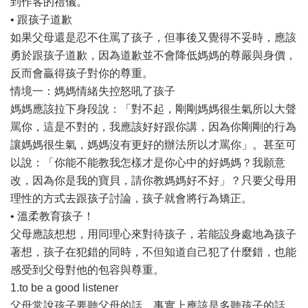
到作客的禮儀。
• 跟孩子道歉
如果父母還是忍不住罵了孩子，但事後又覺得不妥時，應該
勇於跟孩子道歉，因為道歉並不會降低媽媽的尊嚴與身價，
反而會贏得孩子對你的尊重。
情境一：媽媽情緒失控怒吼了孩子
媽媽應該拉下身段說：「對不起，剛剛媽媽很生氣所以大聲
罵你，這是不對的，我應該好好跟你講，因為你剛剛的行為
讓媽媽很生氣，媽媽沒有更好的辦法所以才罵你」。甚至可
以說：「你能不能教我怎樣才是你心中的好媽媽？我願意
改，因為你是我的寶貝，請你教媽媽好不好」？只要父母用
理性的方式去跟孩子討論，孩子就會將行為矯正。
• 溫柔教育孩子！
父母應該想想，用同理心來對待孩子，若能設身處地為孩子
著想，孩子在犯錯的同時，不但知道自己犯了什麼錯，也能
感受到父母對他的包容與尊重。
1.to be a good listener
父母常說孩子要聽父母的話，事實上應該是多聽孩子的話，