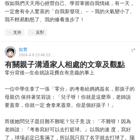
假如我們天天用心經營自己、學習掌握自我情緒，有一天，
一定會有令人驚喜的「自我新發現」－－我的火氣變小了、
我不輕易動怒了、我的修養進步了！
支持
反對
如實
#
5
2004-4-8 23:46:23
有關親子溝通家人相處的文章及觀點
零分背後---生命就該花費在有意義的事上
一位中學生拿了一張「零分」的考卷給媽媽簽名，那孩子的
母親仍 保持著笑容說：「兒子呀！你就是這麼乖，老師說
要蓋章，你就一定 會拿來蓋章。你是個好孩子！」
而後她問兒子題目難不難呢？兒子竟 說：「不難呀！因為
老師說：『考卷寫好可以去打籃球。』以我的速 度，寫好
了，球場必定已客滿了，所以我只寫了名字就去打球了。陽