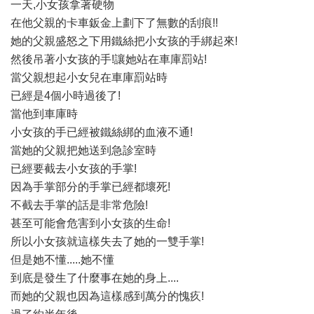
一天,小女孩拿著硬物
在他父親的卡車鈑金上劃下了無數的刮痕!!
她的父親盛怒之下用鐵絲把小女孩的手綁起來!
然後吊著小女孩的手!讓她站在車庫罰站!
當父親想起小女兒在車庫罰站時
已經是4個小時過後了!
當他到車庫時
小女孩的手已經被鐵絲綁的血液不通!
當她的父親把她送到急診室時
已經要截去小女孩的手掌!
因為手掌部分的手掌已經都壞死!
不截去手掌的話是非常危險!
甚至可能會危害到小女孩的生命!
所以小女孩就這樣失去了她的一雙手掌!
但是她不懂.....她不懂
到底是發生了什麼事在她的身上....
而她的父親也因為這樣感到萬分的愧疚!