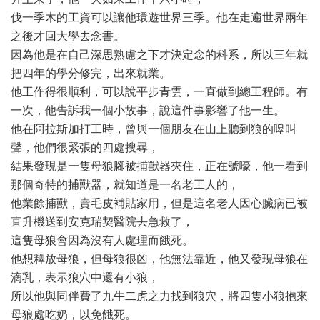
伐一季木的工資可以讓他環遊世界三季。他在走遍世界兩年
之後才回大學去念書。
因為他是在自己深思熟慮之下才決定念的科系，所以三年就
把四年的學分修完，出來就業。
他工作得很順利，可以說平步青雲，一直做到總工程師。有
一次，他告訴我一個小故事，說這件事影響了他一生。
他在阿拉斯加打工時，曾與一個朋友在山上聽到狼的嗥叫
聲，他們很緊張的四處搜尋，
結果發現是一隻母狼腳被捕獸器夾住，正在號嚎，他一看到
那個奇特的捕獸器，就知道是一名老工人的，
他業餘捕獸，賣毛皮補貼家用，但是這名老人因心臟病已被
直升機送到安克瑞契醫院去急救了，
這隻母狼會因為沒有人處理而餓死。
他想釋放母狼，但母狼很凶，他無法靠近，他又發現母狼在
滴乳，表示狼穴中還有小狼，
所以他與同伴費了九牛二虎之力找到狼穴，將四隻小狼抱來
母狼處吃奶，以免餓死。