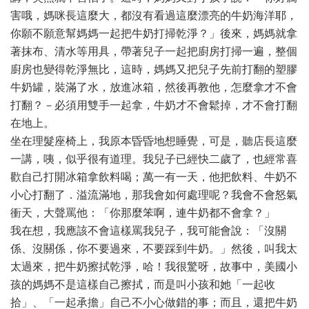
害哦，媽咪長這麼大，都沒有看過這麼漂亮的牛奶海洋耶，
你願不願意幫媽媽一起把牛奶打掃乾淨？」後來，媽媽就拿
著抹布、清水等用具，帶著兒子一起把廚房打掃一遍，整個
廚房也變得乾淨無比，這時，媽媽又把兒子先前打翻的塑膠
牛奶罐，裝滿了水，放進冰箱，然後再教他，怎麼拿才不會
打翻？－必須用雙手一起拿，牛奶才不會鬆掉，才不會打翻
在地上。
坐在理髮座椅上，我原本昏昏地想睡覺，可是，聽店長這麼
一講，咦，似乎很有道理。我兒子已經快二歲了，也經常喜
歡自己打開冰箱拿飲料喝；萬一有一天，他把飲料、牛奶不
小心打翻了．溢流滿地，那我會如何處理呢？我會不會怒氣
衝天，大聲罵他：「你那麼笨啊，連牛奶都不會拿？」
我在想，我應該不會這樣罵我兒子，我可能會說：「沒關
係、沒關係，你不要過來，不要踩到牛奶。」然後，叫我太
太過來，把牛奶擦拭乾淨，哈！我很驚呀，故事中，美國小
孩的媽媽不是這樣自己擦拭，而是叫小孩和她「一起收
拾」、「一起承擔」自己不小心做錯的事；而且，還把牛奶