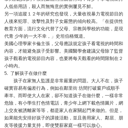
人低俗用語，殺人而無悔意的實例屢見不鮮。
另一項追蹤１２年的研究也發現，大量收視暴力電視節目的
人後來犯罪、攻擊性及對子女嚴懲的傾向較高。「在提供性
教育方面，流行文化代替了父母、宗教與學校的功能，是現
代青 少年的一大不幸，」史坦伯格慨道。
美國心理學家卡倫主張，父母應該規定孩子看電視的時間和
內容，才能避免孩子受影響。美國醫學會建議父母除了監督
孩子觀看的電視節目內容，也要將每天觀看的時間限制在２
小時內。
5. 了解孩子在做什麼
孩子在家無人監護是非常嚴重的問題。大人不在，孩子
確實容易有偏差行為，例如在鄰里街 坊間打破窗戶或順手
牽羊。而即使大人在家，卻不知道孩子在做什麼，一樣非常
危險，有小學生打色情電話，青少年上網下載色情圖片，網
上交友被誘離家等等，都是家人在家關起門來做的。但是，
如果能先安排好孩子的課後活動，並且善用家人、鄰居、朋
友等後援力量支持，即使雙薪家庭一樣可以放心。