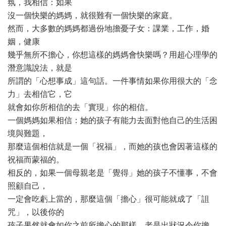
氛，我相信：如果
沒一個快樂的媽媽，就很難有一個快樂的家庭。
然而，大多數的媽媽都過份地擔憂子女：課業，工作，婚
姻，健康
幾乎無所不擔心，你想這樣的媽媽會快樂嗎？用超心理學的
潛意識說法，就是
所謂的「心想事成」這句話。一件事情如果你用很大的「念
力」去相信它，它
就會如你所相信的去「實現」你的相信。
一個媽媽如果相信：她的孩子有能力去面對他自己的生活困
境與難題，
那麼這個相信就是一個「祝福」，而她的孩也會因著這樣的
祝福而蒙福的。
相反的，如果一個母親老是「覺得」她的孩子不懂事，不會
照顧自己，
一定會吃虧上當的，那麼這個「擔心」很可能就成了「詛
咒」，以後你的
孩子果然就會如你之前所擔心的那樣，老是出狀況令你擔