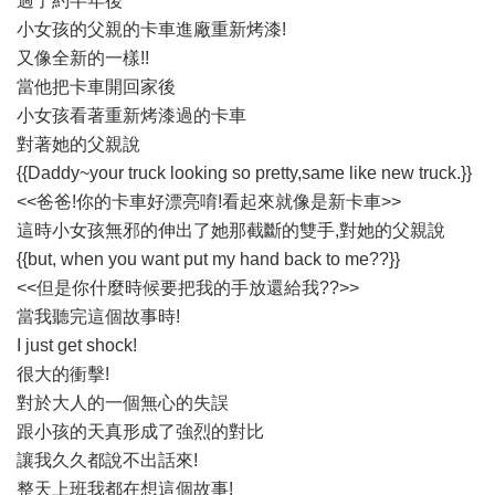
過了約半年後
小女孩的父親的卡車進廠重新烤漆!
又像全新的一樣!!
當他把卡車開回家後
小女孩看著重新烤漆過的卡車
對著她的父親說
{{Daddy~your truck looking so pretty,same like new truck.}}
<<爸爸!你的卡車好漂亮唷!看起來就像是新卡車>>
這時小女孩無邪的伸出了她那截斷的雙手,對她的父親說
{{but, when you want put my hand back to me??}}
<<但是你什麼時候要把我的手放還給我??>>
當我聽完這個故事時!
I just get shock!
很大的衝擊!
對於大人的一個無心的失誤
跟小孩的天真形成了強烈的對比
讓我久久都說不出話來!
整天上班我都在想這個故事!