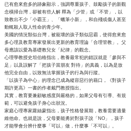
已有愈來愈多的跡象顯示，強調尊重孩子、鼓勵孩子的新觀
念橫掃台灣，卻被有些人解 釋為「少管」或「不管」，以
致教出不少「小霸王」、「蠟筆小新」，和自殘或傷人甚至
動輒殺人取人性命的青少年。
美國的情況類似台灣，被寵壞的孩子類似惡霸，使得愈來愈
多心理及教育專家發展出更新的教育理論「合理管教」。父
母應該以愛為基礎教兒女「紀律」的觀念。
心理學教授史坦伯格指出，教養最常犯的錯誤就是「參與不
足」以及誤解了「把孩子當朋友 對待」的真義，以為是放
他完全自由，以致無法掌握孩子的行為與行蹤。
「以孩子為中心」的理念已成為縱容惡行的藉口，《對孩子
期許更高》一書的作者戴門教授指出。
其實，教育要兼顧敏感度與嚴格的，如果父母有引導、有規
範，可以避免孩子身心出狀況。
家庭心理專家蘿絲蒙指出，孩子性格發展期，教養需要適量
維他命。也就是說，父母要能勇於對孩子說「NO」，孩子
才能學會分辨什麼事「可以」做，什麼事「不可以」。