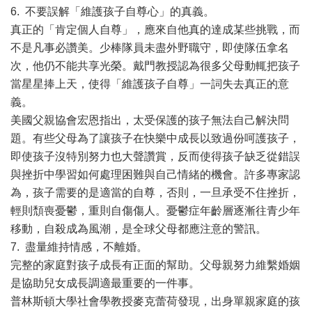
6. 不要誤解「維護孩子自尊心」的真義。
真正的「肯定個人自尊」，應來自他真的達成某些挑戰，而
不是凡事必讚美。少棒隊員未盡外野職守，即使隊伍拿名
次，他仍不能共享光榮。戴門教授認為很多父母動輒把孩子
當星星捧上天，使得「維護孩子自尊」一詞失去真正的意
義。
美國父親協會宏恩指出，太受保護的孩子無法自己解決問
題。有些父母為了讓孩子在快樂中成長以致過份呵護孩子，
即使孩子沒特別努力也大聲讚賞，反而使得孩子缺乏從錯誤
與挫折中學習如何處理困難與自己情緒的機會。許多專家認
為，孩子需要的是適當的自尊，否則，一旦承受不住挫折，
輕則頹喪憂鬱，重則自傷傷人。憂鬱症年齡層逐漸往青少年
移動，自殺成為風潮，是全球父母都應注意的警訊。
7. 盡量維持情感，不離婚。
完整的家庭對孩子成長有正面的幫助。父母親努力維繫婚姻
是協助兒女成長調適最重要的一件事。
普林斯頓大學社會學教授麥克蕾荷發現，出身單親家庭的孩