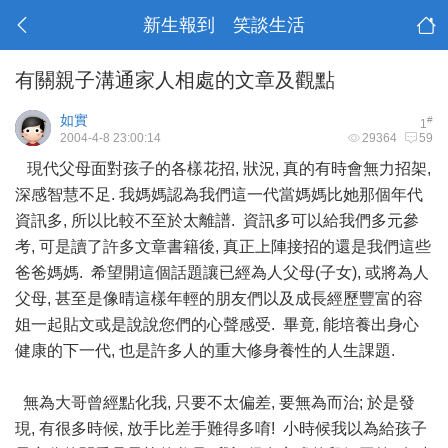
新生報到 笑談生活
有關親子溝通家人相處的文章及觀點
如實
#
1
2004-4-8 23:00:14
29364
59
現代父母面對孩子的各樣花招, 狀況, 真的有時會無力招架,
深感智慧不足. 我媽媽認為我們這一代當媽媽比她那個年代
資訊多, 所以比較不至於太離譜. 資訊多可以給我們多元參
考, 可是讀了許多文章書籍後, 真正上陣接招的還是我們這些
爸爸媽媽. 希望開這個話題讓已經為人父母(子女), 或將為人
父母, 甚至是像晴這樣年輕的朋友們以及成長經歷豐富的容
姐一起貼文或是說說您們的心聲感受. 畢竟, 能培養出身心
健康的下一代, 也是許多人的重大修身養性的人生課題.
無為大哥曾經點化我, 只要不太偏差, 要無為而治; 於是發
現, 有很多時候, 放手比差手難得多唷! 小時候我以為給孩子