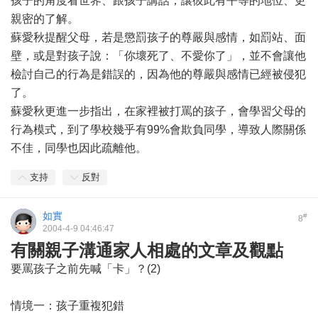
孩子的角度看世界、跟孩子講話，讓彼此有平等的地位、更
親密的了解。
蘇愛秋提醒父母，若是懲罰孩子的尊嚴與感情，如罰站、面
壁，或是對孩子說：「你壞死了、不愛你了」，並不會讓他
檢討自己的行為是錯誤的，因為他的尊嚴與感情已經被侵犯
了。
蘇愛秋更進一步指出，在家裡被打罵的孩子，會學習父母的
行為模式，到了學校幾乎有99%會欺負同學，導致人際關係
不佳，同學也因此疏離他。
支持
反對
如實
#
8
2004-4-9 04:46:47
有關親子溝通家人相處的文章及觀點
要罵孩子之前先喊「卡」？(2)
情境一：孩子重複犯錯