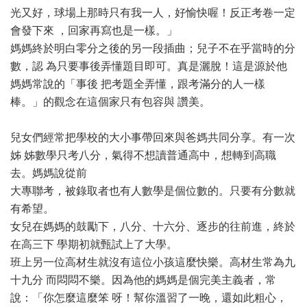
光又好，球場上那時只有我一人，好愉快喔！反正考卷一定
會發下來 ，回家再寫也是一樣。」
媽媽終於明白零分之後的另一段插曲；兒子不在乎當時的分
數，認 為只要事後弄懂題目即可。真是灑脫！這是源於他
媽媽常說的「事後 把考題全弄懂，跟考滿分的人一樣
棒。」的觀念在這個家只有包容與 讚美。
兒女們經常把學校的大小事帶回來與爸媽共同分享。有一次
姊 姊數學只考八分，氣得不想讀普通高中，想轉到高職
去。媽媽說從前
大專聯考，被錄取者也有人數學是個位數的。只要有分數就
有希望。
女兒在媽媽的鼓勵下，八分、十六分、逐步的往前進，終於
在高三下 學期初就甄試上了大學。
班上另一位高材生就沒有這位小孩這麼快樂。高材生常為九
十九分 而悶悶不樂。因為他的媽媽是個完美主義者，常
說：「你怎麼這麼笨 呀！幫你溫習了一晚，還如此粗心，