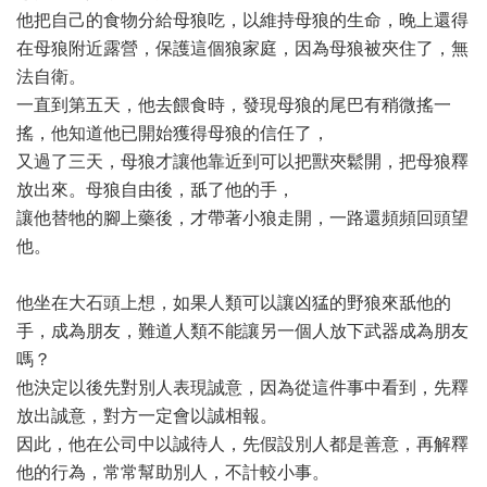
他把自己的食物分給母狼吃，以維持母狼的生命，晚上還得
在母狼附近露營，保護這個狼家庭，因為母狼被夾住了，無
法自衛。
一直到第五天，他去餵食時，發現母狼的尾巴有稍微搖一
搖，他知道他已開始獲得母狼的信任了，
又過了三天，母狼才讓他靠近到可以把獸夾鬆開，把母狼釋
放出來。母狼自由後，舐了他的手，
讓他替牠的腳上藥後，才帶著小狼走開，一路還頻頻回頭望
他。
他坐在大石頭上想，如果人類可以讓凶猛的野狼來舐他的
手，成為朋友，難道人類不能讓另一個人放下武器成為朋友
嗎？
他決定以後先對別人表現誠意，因為從這件事中看到，先釋
放出誠意，對方一定會以誠相報。
因此，他在公司中以誠待人，先假設別人都是善意，再解釋
他的行為，常常幫助別人，不計較小事。