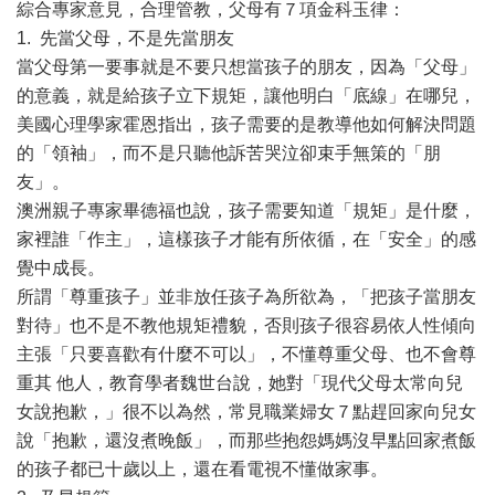
綜合專家意見，合理管教，父母有７項金科玉律：
1. 先當父母，不是先當朋友
當父母第一要事就是不要只想當孩子的朋友，因為「父母」
的意義，就是給孩子立下規矩，讓他明白「底線」在哪兒，
美國心理學家霍恩指出，孩子需要的是教導他如何解決問題
的「領袖」，而不是只聽他訴苦哭泣卻束手無策的「朋
友」。
澳洲親子專家畢德福也說，孩子需要知道「規矩」是什麼，
家裡誰「作主」，這樣孩子才能有所依循，在「安全」的感
覺中成長。
所謂「尊重孩子」並非放任孩子為所欲為，「把孩子當朋友
對待」也不是不教他規矩禮貌，否則孩子很容易依人性傾向
主張「只要喜歡有什麼不可以」，不懂尊重父母、也不會尊
重其 他人，教育學者魏世台說，她對「現代父母太常向兒
女說抱歉，」很不以為然，常見職業婦女７點趕回家向兒女
說「抱歉，還沒煮晚飯」，而那些抱怨媽媽沒早點回家煮飯
的孩子都已十歲以上，還在看電視不懂做家事。