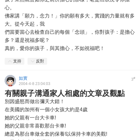
心。
佛家講「願力，念力！」你的願有多大，實踐的力量就有多
大。從今天起，我
們當要當心去檢查自己的每個「念頭」，你對孩子：是擔心
多？還是祝福多呢？
真的，愛你的孩子，與其擔心，不如祝福吧！
支持
反對
如實
#
3
2004-4-8 23:04:03
有關親子溝通家人相處的文章及觀點
別因盛怒而做出彌天大錯！
在美國的加州有一個小女孩大約是4歲
她的父親有一台大卡車!
她的父親非常喜歡那台卡車!
總是為那台車做全套的保養!以保持卡車的美觀!