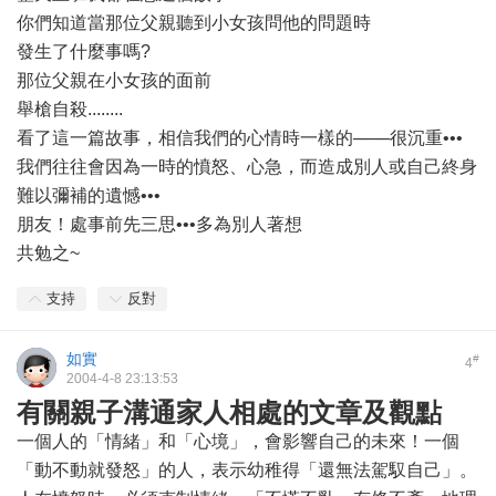
你們知道當那位父親聽到小女孩問他的問題時
發生了什麼事嗎?
那位父親在小女孩的面前
舉槍自殺........
看了這一篇故事，相信我們的心情時一樣的───很沉重•••
我們往往會因為一時的憤怒、心急，而造成別人或自己終身
難以彌補的遺憾•••
朋友！處事前先三思•••多為別人著想
共勉之~
支持
反對
如實
#
4
2004-4-8 23:13:53
有關親子溝通家人相處的文章及觀點
一個人的「情緒」和「心境」，會影響自己的未來！一個
「動不動就發怒」的人，表示幼稚得「還無法駕馭自己」。