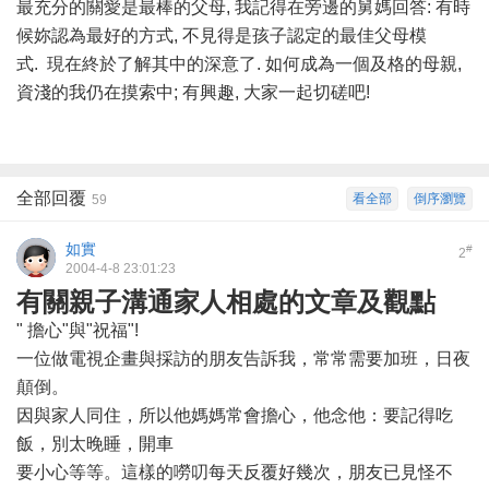
最充分的關愛是最棒的父母, 我記得在旁邊的舅媽回答: 有時
候妳認為最好的方式, 不見得是孩子認定的最佳父母模
式. 現在終於了解其中的深意了. 如何成為一個及格的母親,
資淺的我仍在摸索中; 有興趣, 大家一起切磋吧!
全部回覆
看全部
倒序瀏覽
59
如實
#
2
2004-4-8 23:01:23
有關親子溝通家人相處的文章及觀點
" 擔心"與"祝福"!
一位做電視企畫與採訪的朋友告訴我，常常需要加班，日夜
顛倒。
因與家人同住，所以他媽媽常會擔心，他念他：要記得吃
飯，別太晚睡，開車
要小心等等。這樣的嘮叨每天反覆好幾次，朋友已見怪不