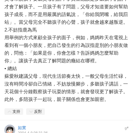
才會了解孩子。一旦孩子有了問題，父母才知道要如何幫助
孩子成長，而不是用嚴厲的語氣說，「你給我閉嘴，給我罰
站」。當父母完全不聽孩子的心聲，孩子就會越來越叛逆。
2.不妨指鹿為馬
用舉例的方式來顧全孩子的面子，例如，媽媽昨天在電視上
看到有一個小朋友，把自己發生的行為誤指是別的小朋友做
的，問他：「如果是你，你會怎樣？告訴媽媽怎麼幫助
你」。讓孩子去真正了解問題的癥結在哪裡。
• 總結
蘇愛秋建議父母，現代生活節奏太快，一般父母生活忙碌，
沒有時間冷卻自己情緒，不妨放慢腳步，多聽孩子講話，一
天花個十分鐘觀察孩子玩耍的情形，就會發現更了解孩子。
此外，多陪孩子一起玩，親子關係也會更加親密。
支持
反對
如實
#
9