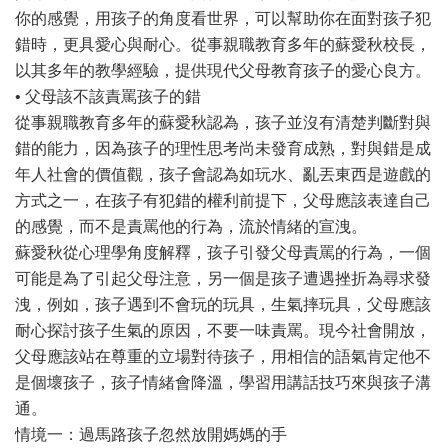
你的感覺，用孩子的角度看世界，可以幫助你在面對孩子犯
錯時，更具愛心與耐心。從事親職教育多年的蘇愛秋校長，
以其多年的教學經驗，提供現代父母教育孩子的愛心良方。
• 父母該不該責罵孩子的錯
從事親職教育多年的蘇愛秋認為，孩子並沒有清楚判斷對與
錯的能力，因為孩子的理性思考尚未發育成熟，對與錯是成
年人社會的價值觀，孩子會認為如玩水、亂丟東西是遊戲的
方式之一，在孩子有犯錯的權利前提下，父母應該表達自己
的感覺，而不是責罵他的行為，流於情緒的宣洩。
蘇愛秋從心理學角度解釋，孩子引發父母責罵的行為，一個
可能是為了引起父母注意，另一個是孩子遭遇挫折為尋求發
洩，例如，孩子遇到不會玩的玩具，生氣摔玩具，父母應該
耐心探討孩子生氣的原因，不要一味責罵。現今社會開放，
父母應該站在尊重的立場對待孩子，用相信的語氣肯定他不
是個壞孩子，孩子情緒會降溫，學習用講話技巧來與孩子溝
通。
情境一：過馬路孩子忽然放開媽媽的手