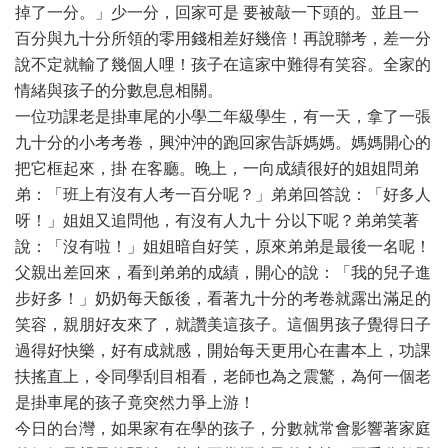
掉了一分。」少一分，回家可是 要被敲一下頭的。並且一
百分與九十分所領的零用錢相差好幾倍！再說聯考，差一分
說不定就輸了幾個人哩！孩子在這家中難得有笑容。全家的
情緒與孩子的分數息息相關。
一位功課老是掛車尾的小學二年級學生，有一天，拿了一張
九十分的小考考卷，興沖沖的跑回家告訴媽媽。媽媽開心的
把它框起來，掛 在客廳。晚上，一向成績很好的姐姐問弟
弟：「班上有沒有人考一百分呢？」弟弟回答說：「好多人
呀！」姐姐又追問他，有沒有人九十 分以下呢？弟弟笑著
說：「沒有啦！」姐姐暗自好笑，原來弟弟是最後一名呢！
父親出差回來，看到弟弟的成績，開心的說：「我的兒子進
步好多！」奶奶每天飯後，看著九十分的考卷就露出滿足的
笑容，親朋好友來了，就讚美這孩子。這個男孩子覺得日子
過得好快樂，好有成就感，開始每天更用心在書本上，功課
扶搖直上，令同學刮目相看，老師也為之震驚，為何一個老
是掛車尾的孩子竟突然力爭上游！
今日的台灣，如果家有在學的孩子，分數就常會影響著家庭