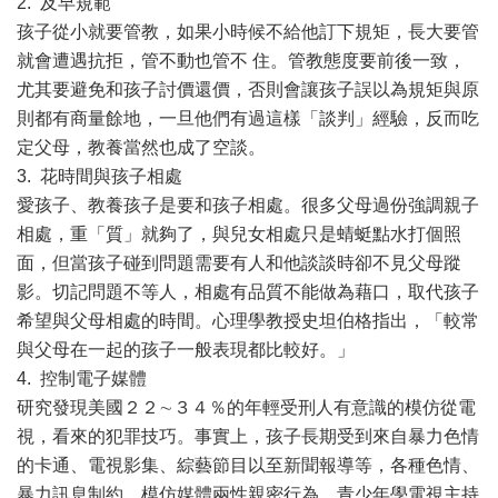
2. 及早規範
孩子從小就要管教，如果小時候不給他訂下規矩，長大要管
就會遭遇抗拒，管不動也管不 住。管教態度要前後一致，
尤其要避免和孩子討價還價，否則會讓孩子誤以為規矩與原
則都有商量餘地，一旦他們有過這樣「談判」經驗，反而吃
定父母，教養當然也成了空談。
3. 花時間與孩子相處
愛孩子、教養孩子是要和孩子相處。很多父母過份強調親子
相處，重「質」就夠了，與兒女相處只是蜻蜓點水打個照
面，但當孩子碰到問題需要有人和他談談時卻不見父母蹤
影。切記問題不等人，相處有品質不能做為藉口，取代孩子
希望與父母相處的時間。心理學教授史坦伯格指出，「較常
與父母在一起的孩子一般表現都比較好。」
4. 控制電子媒體
研究發現美國２２∼３４％的年輕受刑人有意識的模仿從電
視，看來的犯罪技巧。事實上，孩子長期受到來自暴力色情
的卡通、電視影集、綜藝節目以至新聞報導等，各種色情、
暴力訊息制約，模仿媒體兩性親密行為，青少年學電視主持