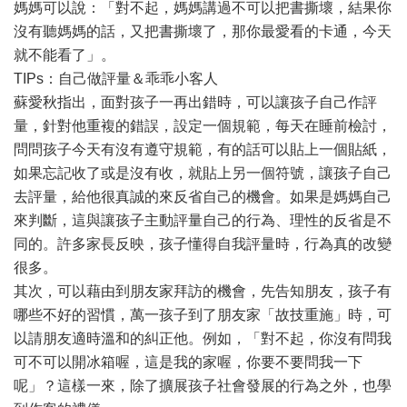
媽媽可以說：「對不起，媽媽講過不可以把書撕壞，結果你
沒有聽媽媽的話，又把書撕壞了，那你最愛看的卡通，今天
就不能看了」。
TIPs：自己做評量＆乖乖小客人
蘇愛秋指出，面對孩子一再出錯時，可以讓孩子自己作評
量，針對他重複的錯誤，設定一個規範，每天在睡前檢討，
問問孩子今天有沒有遵守規範，有的話可以貼上一個貼紙，
如果忘記收了或是沒有收，就貼上另一個符號，讓孩子自己
去評量，給他很真誠的來反省自己的機會。如果是媽媽自己
來判斷，這與讓孩子主動評量自己的行為、理性的反省是不
同的。許多家長反映，孩子懂得自我評量時，行為真的改變
很多。
其次，可以藉由到朋友家拜訪的機會，先告知朋友，孩子有
哪些不好的習慣，萬一孩子到了朋友家「故技重施」時，可
以請朋友適時溫和的糾正他。例如，「對不起，你沒有問我
可不可以開冰箱喔，這是我的家喔，你要不要問我一下
呢」？這樣一來，除了擴展孩子社會發展的行為之外，也學