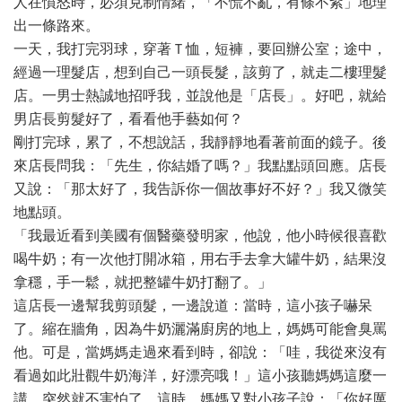
人在憤怒時，必須克制情緒，「不慌不亂，有條不紊」地理
出一條路來。
一天，我打完羽球，穿著Ｔ恤，短褲，要回辦公室；途中，
經過一理髮店，想到自己一頭長髮，該剪了，就走二樓理髮
店。一男士熱誠地招呼我，並說他是「店長」。好吧，就給
男店長剪髮好了，看看他手藝如何？
剛打完球，累了，不想說話，我靜靜地看著前面的鏡子。後
來店長問我：「先生，你結婚了嗎？」我點點頭回應。店長
又說：「那太好了，我告訴你一個故事好不好？」我又微笑
地點頭。
「我最近看到美國有個醫藥發明家，他說，他小時候很喜歡
喝牛奶；有一次他打開冰箱，用右手去拿大罐牛奶，結果沒
拿穩，手一鬆，就把整罐牛奶打翻了。」
這店長一邊幫我剪頭髮，一邊說道：當時，這小孩子嚇呆
了。縮在牆角，因為牛奶灑滿廚房的地上，媽媽可能會臭罵
他。可是，當媽媽走過來看到時，卻說：「哇，我從來沒有
看過如此壯觀牛奶海洋，好漂亮哦！」這小孩聽媽媽這麼一
講，突然就不害怕了。這時，媽媽又對小孩子說：「你好厲