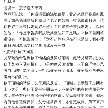
他整理。
情境一：孩子亂丟東西
媽媽可以說：「你這樣丟的滿地都是，看起來我們客廳好亂
喔，如果我踩到玩具跌倒了呢？你如果不收我會很難過，請
你收好了再來找媽媽好不好」？如果孩子來找媽媽，可以回
答他：「你是來告訴我說玩具整理好了是嗎」？孩子若回答
還沒有，可以告訴他：「對不起媽媽現在不想講話，我心理
很難過因為我交代的事情你沒有完成」。
• 孩子反抗或頂嘴
父母難免會遇到孩子情緒的反彈或頂嘴，此時父母可以沒收
孩子某種享受的權利，但是態度必須溫和，孩子會理性去思
考自己的行為問題，一打罵孩子有了情緒，孩子就不會去思
考自己的對錯。
孩子頂嘴的時候，父母應該反省，「頂嘴」表示親子之間有
上下之分，與孩子是平等關係時，不會覺得他在頂嘴而是對
談，孩子有權利說出他心裡的感覺，父母應該要警覺、省思
為何他會這樣反彈，父母經常反省，才會更成長。蹲下來用