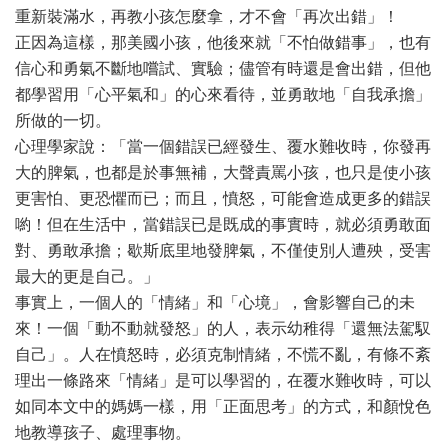
重新裝滿水，再教小孩怎麼拿，才不會「再次出錯」！
正因為這樣，那美國小孩，他後來就「不怕做錯事」，也有
信心和勇氣不斷地嚐試、實驗；儘管有時還是會出錯，但他
都學習用「心平氣和」的心來看待，並勇敢地「自我承擔」
所做的一切。
心理學家說：「當一個錯誤已經發生、覆水難收時，你發再
大的脾氣，也都是於事無補，大聲責罵小孩，也只是使小孩
更害怕、更恐懼而已；而且，憤怒，可能會造成更多的錯誤
喲！但在生活中，當錯誤已是既成的事實時，就必須勇敢面
對、勇敢承擔；歇斯底里地發脾氣，不僅使別人遭殃，受害
最大的更是自己。」
事實上，一個人的「情緒」和「心境」，會影響自己的未
來！一個「動不動就發怒」的人，表示幼稚得「還無法駕馭
自己」。人在憤怒時，必須克制情緒，不慌不亂，有條不紊
理出一條路來「情緒」是可以學習的，在覆水難收時，可以
如同本文中的媽媽一樣，用「正面思考」的方式，和顏悅色
地教導孩子、處理事物。