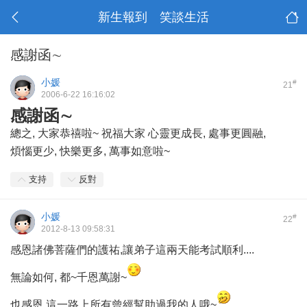
新生報到 笑談生活
感謝函∼
小媛
#
21
2006-6-22 16:16:02
感謝函∼
總之, 大家恭禧啦~ 祝福大家 心靈更成長, 處事更圓融,
煩惱更少, 快樂更多, 萬事如意啦~
支持
反對
小媛
#
22
2012-8-13 09:58:31
感恩諸佛菩薩們的護祐,讓弟子這兩天能考試順利....
無論如何, 都~千恩萬謝~
也感恩,這一路上所有曾經幫助過我的人哦~