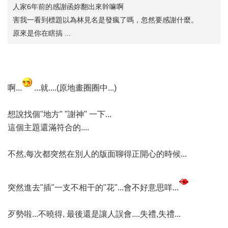
人家6年前的感謝函妳翻出來幹嘛啊
害我一看到標題以為林見名是發瘋了嗎，忽然要感謝什麼。
原來是你在瞎搞 ...
啊...
...就....(原地畫圈圈中...)
想說找個"地方" "謝神" 一下...
這個主題還滿符合的....
不然,每次都突然在別人的版面聊得正開心的時候...
突然進去"插"一支不相干的"花"...會不好意思咩...
歹勢啦...不曉得, 最後還是讓人誤會....失禮,失禮...