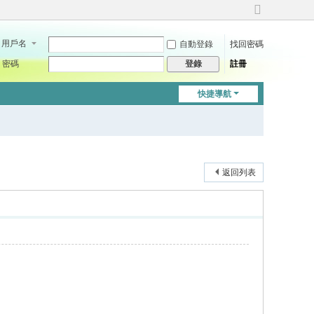
切
換
用戶名
自動登錄
找回密碼
到
寬
密碼
註冊
登錄
版
快捷導航
返回列表