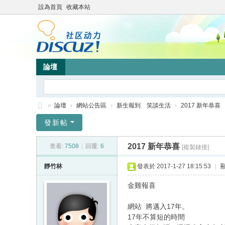
設為首頁
收藏本站
論壇
»
論壇
›
網站公告區
›
新生報到 笑談生活
›
2017 新年恭喜
靜
發新帖
竹
2017 新年恭喜
查看:
7508
|
回覆:
6
[複製鏈接]
林
心
靜竹林
發表於 2017-1-27 18:15:53
|
靈
金雞報喜
網
網站 將邁入17年。
站
17年不算短的時間