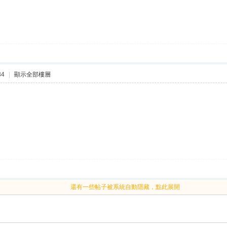
34
|
顯示全部樓層
還有一些帖子被系統自動隱藏，點此展開