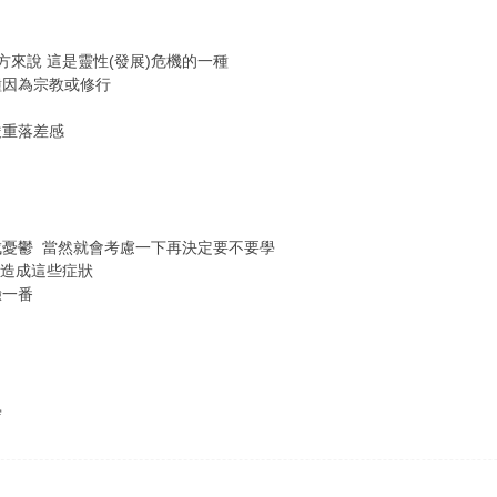
方來說 這是靈性(發展)危機的一種
種因為宗教或修行
嚴重落差感
憂鬱 當然就會考慮一下再決定要不要學
會造成這些症狀
驗一番
學