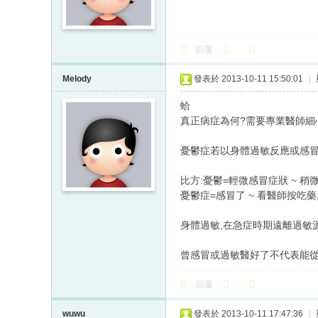
回覆
Melody
發表於 2013-10-11 15:50:01
|
蛤
真正病症為何?需要專業醫師細
憂鬱症若以身體過敏反應或感
比方:憂鬱=輕微感冒症狀 ~ 
憂鬱症=感冒了 ~ 看醫師按吃
身體過敏,在急症時期遠離過敏
曾感冒或過敏醫好了不代表能
回覆
wuwu
發表於 2013-10-11 17:47:36
|