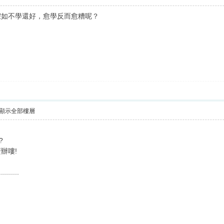
假如不學還好，愈學反而愈糟呢？
顯示全部樓層
?
辦嘍!
..........