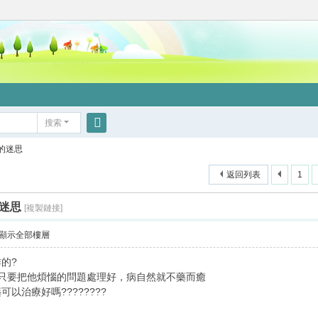
搜索
搜
的迷思
索
返回列表
1
迷思
[複製鏈接]
顯示全部樓層
的?
只要把他煩惱的問題處理好，病自然就不藥而癒
以治療好嗎????????