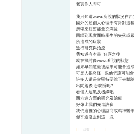
老實作人即可
我只知道wuwu所說的狀況在西
國外的超個人心理學有針對這
所帶來短暫能量充滿後
回歸到現實面時產生的失落或
所造成的症狀
進行研究與治療
我知道有本書 狂喜之後
就在探討像wuwu所說的狀態
如果早知道最後結果可能會造成
可是人很奇怪 跟他們說可能
許多人還是會堅持要跳下去體
出問題後 怎麼辦呢?
看個人運氣及機緣吧
西方這方面的研究及治療
好像比我們先進許多
我們這裡的心理諮商或精神醫
似乎還沒走到這一塊
回覆