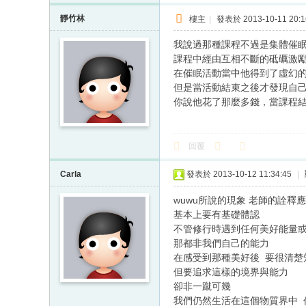
靜竹林
樓主
|
發表於 2013-10-11 20:1
我說過那種課程不過是集體催
課程中經由互相不斷的砥礪激
在催眠活動當中他得到了虛幻
但是當活動結束之後才發現自
你說他花了那麼多錢，當課程結
回覆
Carla
發表於 2013-10-12 11:34:45
|
wuwu所說的現象 老師的詮釋
基本上要有基礎體認
不管修行時遇到任何美好能量
那都非我們自己的能力
在感受到那種美好後 要很清楚
但要追求這樣的境界與能力
卻非一蹴可幾
我們仍然生活在這個物質界中 