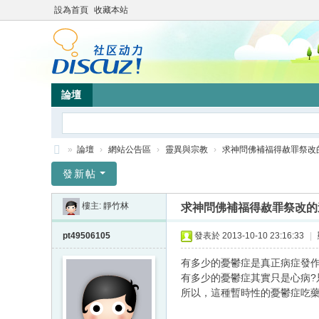
設為首頁
收藏本站
論壇
»
論壇
›
網站公告區
›
靈異與宗教
›
求神問佛補福得赦罪祭改
靜
發新帖
竹
樓主:
靜竹林
求神問佛補福得赦罪祭改的
林
心
pt49506105
發表於 2013-10-10 23:16:33
|
靈
有多少的憂鬱症是真正病症發作
網
有多少的憂鬱症其實只是心病?
所以，這種暫時性的憂鬱症吃藥可
站