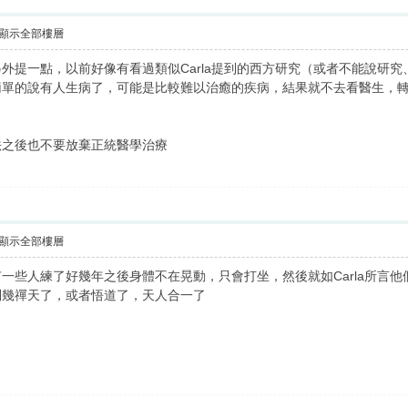
顯示全部樓層
外提一點，以前好像有看過類似Carla提到的西方研究（或者不能說研
簡單的說有人生病了，可能是比較難以治癒的疾病，結果就不去看醫生，
法之後也不要放棄正統醫學治療
顯示全部樓層
一些人練了好幾年之後身體不在晃動，只會打坐，然後就如Carla所言
到幾禪天了，或者悟道了，天人合一了