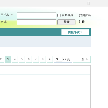
切
換
用戶名
自動登錄
找回密碼
到
寬
密碼
註冊
登錄
版
快捷導航
2
3
4
5
6
7
8
9
/ 9 頁
下一頁