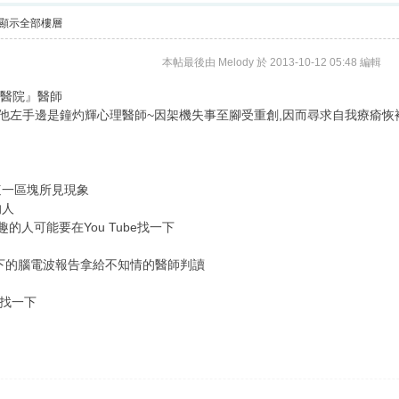
顯示全部樓層
本帖最後由 Melody 於 2013-10-12 05:48 編輯
旋醫院』醫師
;他左手邊是鐘灼輝心理醫師~因架機失事至腳受重創,因而尋求自我療瘉恢複
這一區塊所見現象
的人
的人可能要在You Tube找一下
下的腦電波報告拿給不知情的醫師判讀
l找一下