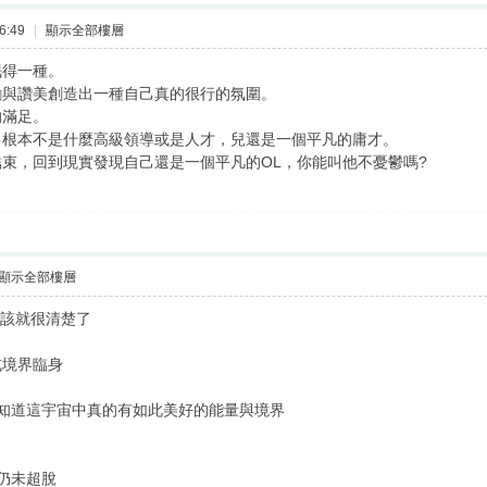
6:49
|
顯示全部樓層
眠得一種。
勵與讚美創造出一種自己真的很行的氛圍。
的滿足。
己根本不是什麼高級領導或是人才，兒還是一個平凡的庸才。
束，回到現實發現自己還是一個平凡的OL，你能叫他不憂鬱嗎?
顯示全部樓層
應該就很清楚了
或境界臨身
知道這宇宙中真的有如此美好的能量與境界
仍未超脫