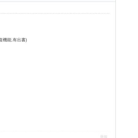
機能,有出書)
舉報