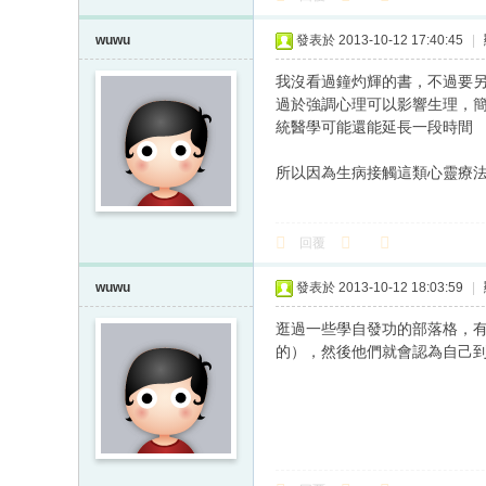
wuwu
發表於 2013-10-12 17:40:45
|
我沒看過鐘灼輝的書，不過要另
過於強調心理可以影響生理，
統醫學可能還能延長一段時間
所以因為生病接觸這類心靈療
回覆
wuwu
發表於 2013-10-12 18:03:59
|
逛過一些學自發功的部落格，有
的），然後他們就會認為自己