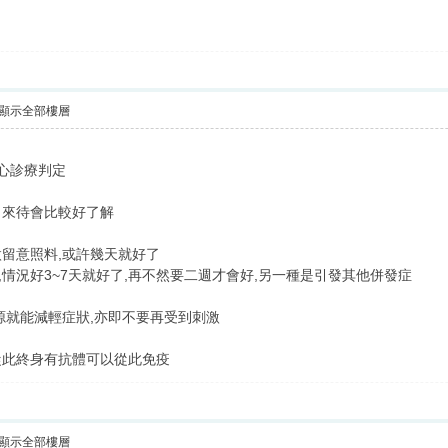
顯示全部樓層
心診療判定
冒來待會比較好了解
稍微留意照料,或許幾天就好了
藥,情況好3~7天就好了,再不然要二週才會好,另一種是引發其他併發症
源就能減輕症狀,亦即不要再受到刺激
從此終身有抗體可以從此免疫
顯示全部樓層