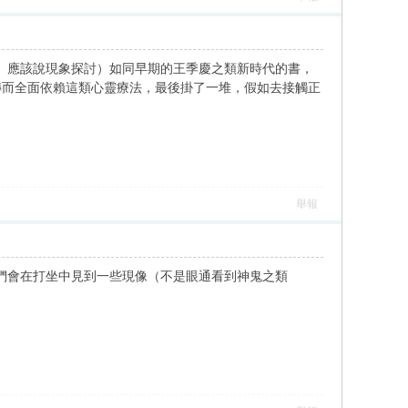
究、應該說現象探討）如同早期的王季慶之類新時代的書，
轉而全面依賴這類心靈療法，最後掛了一堆，假如去接觸正
舉報
他們會在打坐中見到一些現像（不是眼通看到神鬼之類