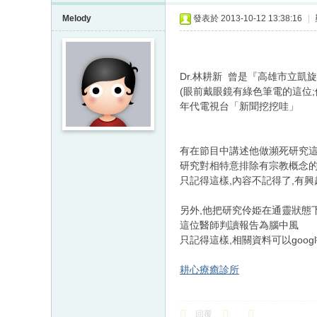
Melody
發表於 2013-10-12 13:38:16
|
Dr.林耕新 曾是『高雄市立凱
(眼前戴眼鏡有綠色筆電的這位
年代電視台「新聞挖挖哇」
有在節目中講述他做瀕死研究
研究對相特意排除有宗教概念
只記得這樣,內容不記得了,有興趣
另外,他把研究伶姫在通靈狀態
這位醫師判讀報告為腦中風
只記得這樣,相關資料可以goog
耕心療癒診所
回覆