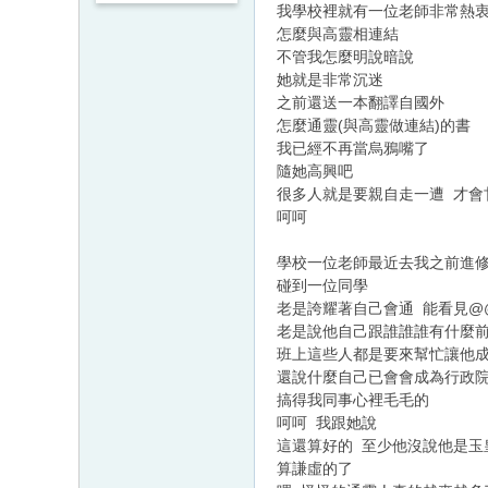
我學校裡就有一位老師非常熱
怎麼與高靈相連結
不管我怎麼明說暗說
她就是非常沉迷
之前還送一本翻譯自國外
怎麼通靈(與高靈做連結)的書
我已經不再當烏鴉嘴了
隨她高興吧
很多人就是要親自走一遭 才會
呵呵
學校一位老師最近去我之前進
碰到一位同學
老是誇耀著自己會通 能看見@
老是說他自己跟誰誰誰有什麼
班上這些人都是要來幫忙讓他
還說什麼自己已會會成為行政
搞得我同事心裡毛毛的
呵呵 我跟她說
這還算好的 至少他沒說他是玉
算謙虛的了