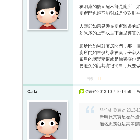
神明桌的後面絕不能是廁所，
廁所門也絕不能對或是側對到
人頭部如果是睡在廁所牆邊的
如果床的上部或是下面是糞管
廁所門如果對著房間門，那一
廁所門如果側對著神桌，全家
嚴重的話變憂鬱或是躁鬱症也
要避免的話其實很簡單，只要做
回覆
Carla
發表於 2013-10-7 10:14:59
|
靜竹林 發表於 2013-10-
新時代其實是從外國
顧名思義就是高等靈