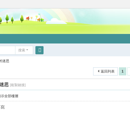
搜索
搜
的迷思
索
返回列表
1
迷思
[複製鏈接]
顯示全部樓層
要寫