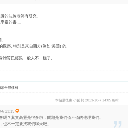
訴的沈伶老師有研究,
慶的書....
.
觀察, 特別是來自西方(例如:美國) 的,
本身體質已經跟一般人不一樣了,
顯示全部樓層
本帖最後由 小媛 於 2013-10-7 14:05 編輯
6 23:15
會嗎？其實高靈是很多啦，問題是我們值不值的他理我們。
，也不一定要找我們聊天吧。