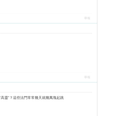
舉報
舉報
“高靈”？這些法門常常幾天就幾萬塊起跳