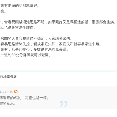
如果有走廊的話那就還好。
神桌。
話，會容易頭腦混沌思路不明，如果剛好又是馬桶邊的話，那腦部會生病
的話也是會容易生腫瘤。
個房間的人會容易情緒不穩定，人家講蕃蕃的。
人容易思路情緒失控，變成家庭失和，家庭失和就容易家道中落。
是會有，只是比較少，多數是容易脾氣暴躁。
一道約60公分屏風就可以避開。
顯示全部樓層
6 18:15
傳進來的名詞，高靈也是一樣。
體的意思。