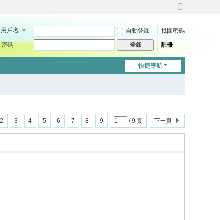
切
換
用戶名
自動登錄
找回密碼
到
寬
密碼
註冊
登錄
版
快捷導航
2
3
4
5
6
7
8
9
/ 9 頁
下一頁