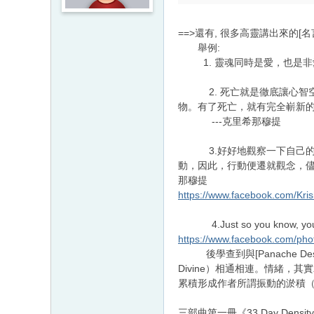
==>還有, 很多高靈講出來的[
舉例:
1. 靈魂同時是愛，也是非愛
2. 死亡就是徹底讓心智空
物。有了死亡，就有完全嶄新
---克里希那穆提
3.好好地觀察一下自己的內
動，因此，行動便遷就觀念，儘
那穆提
https://www.facebook.com/Kri
4.Just so you know, you can't
https://www.facebook.com/phot
後學查到與[Panache De
Divine）相通相連。情緒
累積形成作者所謂振動的淤積（vi
三部曲第一冊《33 Day De