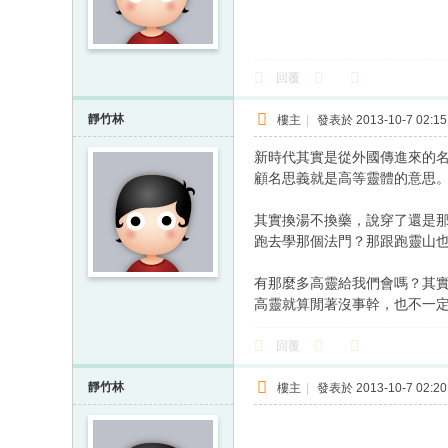
回覆
靜竹林
樓主
|
發表於 2013-10-7 02:15
新時代其實是從外國傳進來的
顧名思義就是高等靈體的意思
其實換湯不換藥，說穿了還是
跑去學那個法門？那跟跑靈山
有那麼多高靈給我們會嗎？其
高靈就算閒著沒事幹，也不一
回覆
靜竹林
樓主
|
發表於 2013-10-7 02:20