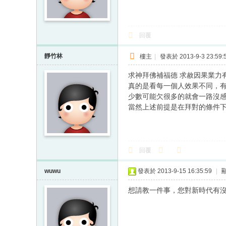
回覆
靜竹林
樓主
|
發表於 2013-9-3 23:59:
求神拜佛補福德 求赦因果業力
真的是看每一個人效果不同，
少數可能欠很多的就會一路沒
當然上述前提是在拜對的條件
回覆
wuwu
發表於 2013-9-15 16:35:59
|
想請教一件事，您對新時代有沒