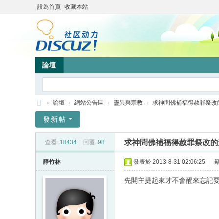
設為首頁
收藏本站
論壇
»
論壇
›
網站公告區
›
靈異與宗教
›
求神問佛補福得赦罪祭改
靜
發新帖
竹
求神問佛補福得赦罪祭改的
查看:
18434
|
回覆:
98
林
心
靜竹林
發表於 2013-8-31 02:06:25
|
靈
先開主提起來才不會醒來忘記
網
站