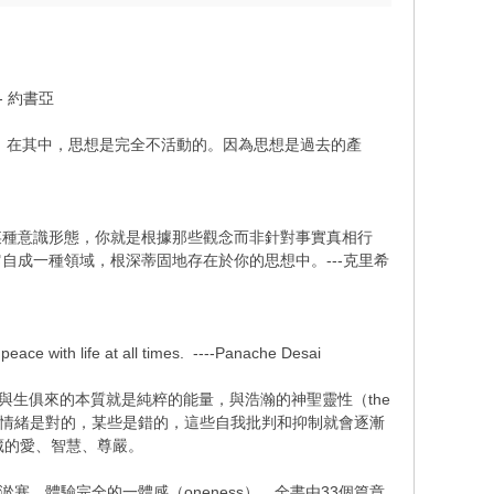
 約書亞
在其中，思想是完全不活動的。因為思想是過去的產
種意識形態，你就是根據那些觀念而非針對事實真相行
成一種領域，根深蒂固地存在於你的思想中。---克里希
 peace with life at all times. ----Panache Desai
每一個人與生俱來的本質就是純粹的能量，與浩瀚的神聖靈性（the
某些情緒是對的，某些是錯的，這些自我批判和抑制就會逐漸
中富藏的愛、智慧、尊嚴。
神淤塞，體驗完全的一體感（oneness）。全書由33個篇章