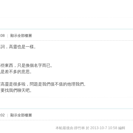
:08
|
顯示全部樓層
名詞，高靈也是一樣。
。
那些東西，只是換個名字而已。
也是差不多的意思。
實高靈是很多啦，問題是我們值不值的他理我們。
定要找我們聊天吧。
:02
|
顯示全部樓層
本帖最後由 靜竹林 於 2013-10-7 10:58 編輯