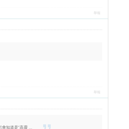
舉報
舉報
道是“高靈 ...