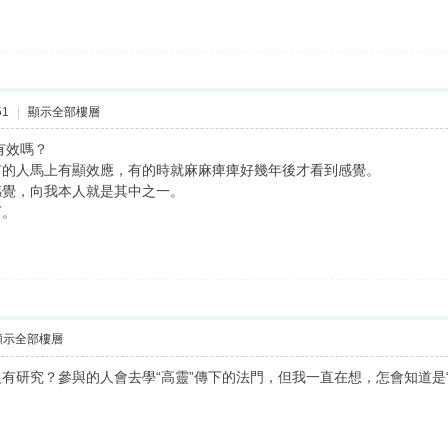
51
|
顯示全部樓層
有效嗎？
有的人馬上有顯效應，有的時就麻麻痺痺好幾年後才看到感覺。
感覺，向我本人就是其中之一。
下。
顯示全部樓層
有研究？參與的人會去學“高靈”傳下的法門，但我一直在想，怎會知道是