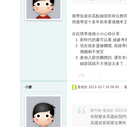
後學知道在高點補習班有位教民
而後學是十多年前有看過幾本王季
在此簡單做個小小心得分享:
1. 新時代的書可以看,做參考用
2. 現在很多靈修團體, 就後學的
價錢都不便宜 .
3. 會加入那些團體的, 通常
細節我就不方便說太多了...
回覆
小媛
發表於 2013-10-7 16:36:00
|
靜竹林 發表於 2013-10-
有那麼多高靈給我們
高靈就算閒著沒事幹