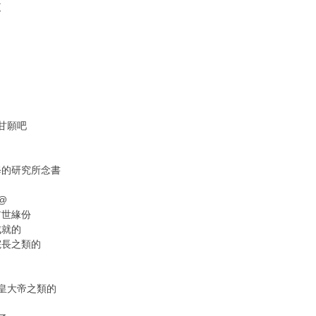
衷
甘願吧
修的研究所念書
@
前世緣份
成就的
院長之類的
皇大帝之類的