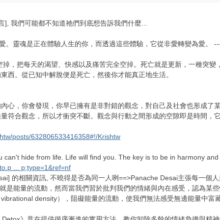
名言], 我們可能都不知道祂們到底想告訴我們什麼...
。靈魂是正在體驗人生的你，而透過這些體驗，它從非愛轉變為愛。 ---
掉，把每天的渴望、快感以及痛苦完全空掉。死亡就是更新，一種突變，
的東西。從已知中解脫便是死亡，然後你才能真正地生活。
心，你會發現，你早已擁有是非對錯的觀念，對自己及社會也形成了某
量符合觀念，所以才衝突不斷。觀念與行動之間形成的空隙即是時間，它自
shtw/posts/632806533416358#!/Krishtw
 hide from life. Life will find you. The key is to be in harmony and
o.p ... p;type=1&ref=nf
sai] 的相關資訊, 不曉得是否為同一人咧==>Panache Desai主張
，其實就是能量的流動，然而當我們習於批判我們的情緒與內在感受，認為
brational density），阻礙能量的流動，使我們無法感受無邊能量
nsity Detox》意在提供循序漸進的實用方法，教你卸除多餘的情緒負擔與精