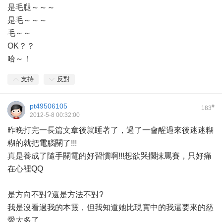
是毛腿～～～
是毛～～～
毛～～
OK？？
哈～！
支持
反對
pt49506105
#
183
2012-5-8 00:32:00
昨晚打完一長篇文章後就睡著了，過了一會醒過來後迷迷糊
糊的就把電腦關了!!!
真是養成了隨手關電的好習慣啊!!!想欲哭擱抹罵賽，只好痛
在心裡QQ
是方向不對?還是方法不對?
我是沒看過我的本靈，但我知道她比現實中的我還要來的慈
愛太多了