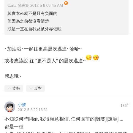
Carla 發表於 2012-5-8 09:45 AM
其實本來就不是只有負面的
但因為之前都沒看清楚
或是一直在自我及被外界催眠
~加油哦~一起往更高層次邁進~哈哈~
或者應該說,往 "更不是人" 的層次邁進~
感恩哦~
支持
反對
小媛
#
186
2012-5-8 22:18:31
不知從何時開始, 我很願意相信, 任何眼前的[難關][逆境]...,
都是一種