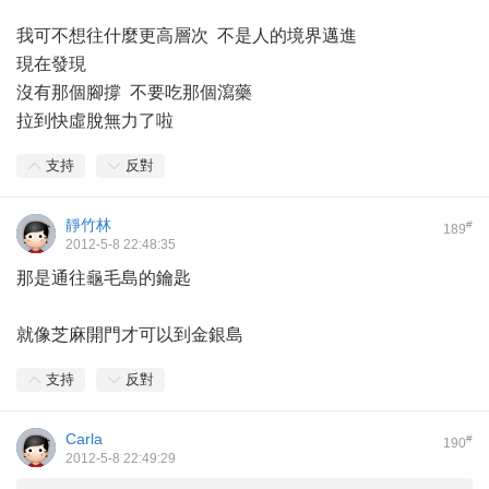
我可不想往什麼更高層次 不是人的境界邁進
現在發現
沒有那個腳撐 不要吃那個瀉藥
拉到快虛脫無力了啦
支持
反對
靜竹林
#
189
2012-5-8 22:48:35
那是通往龜毛島的鑰匙
就像芝麻開門才可以到金銀島
支持
反對
Carla
#
190
2012-5-8 22:49:29