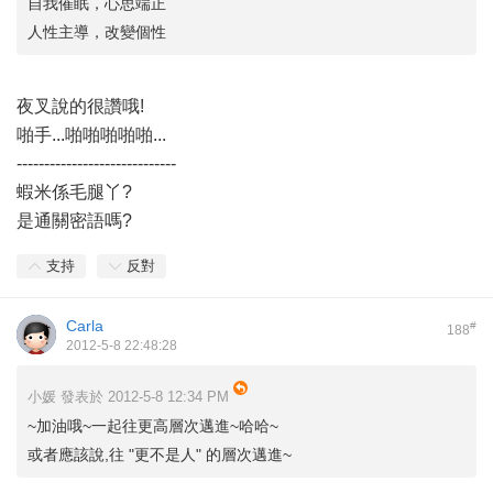
自我催眠，心思端正
人性主導，改變個性
夜叉說的很讚哦!
啪手...啪啪啪啪啪...
-----------------------------
蝦米係毛腿丫?
是通關密語嗎?
支持
反對
Carla
#
188
2012-5-8 22:48:28
小媛 發表於 2012-5-8 12:34 PM
~加油哦~一起往更高層次邁進~哈哈~
或者應該說,往 "更不是人" 的層次邁進~