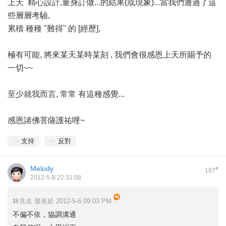
上天 精心設計,量身訂做...的結果(或現象)...當我們通過了這
些層層考驗,
累積 種種 "難得" 的 [經歷],
極有可能, 將來某天某時某刻 , 我們會很感恩上天所賜予的
一切~~
至少就我而言, 常常 有這種感覺...
感恩諸佛菩薩護祐哩~
支持
反對
Melody
#
187
2012-5-8 22:31:08
林見名 發表於 2012-5-6 09:03 PM
不偏不依，協調溝通