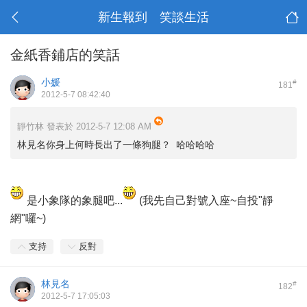
新生報到 笑談生活
金紙香鋪店的笑話
小媛
#
181
2012-5-7 08:42:40
靜竹林 發表於 2012-5-7 12:08 AM
林見名你身上何時長出了一條狗腿？ 哈哈哈哈
是小象隊的象腿吧...
(我先自己對號入座~自投"靜
網"囉~)
支持
反對
林見名
#
182
2012-5-7 17:05:03