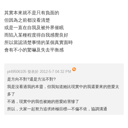
其實本來就不是只有負面的
但因為之前都沒看清楚
或是一直在自我及被外界催眠
而陷入某種程度得自我感覺良好
所以當認清楚事情的某個真實面時
會有不小的驚嚇及失去平衡感
pt49506105 發表於 2012-5-7 04:32 PM
是方向不對?還是方法不對?
我是沒看過我的本靈，但我知道她比現實中的我還要來的慈愛太
多了
不過，現實中的我也被她的慈愛給害慘了
所以，大家一起努力追求終極目標—不偏不依，協調溝通