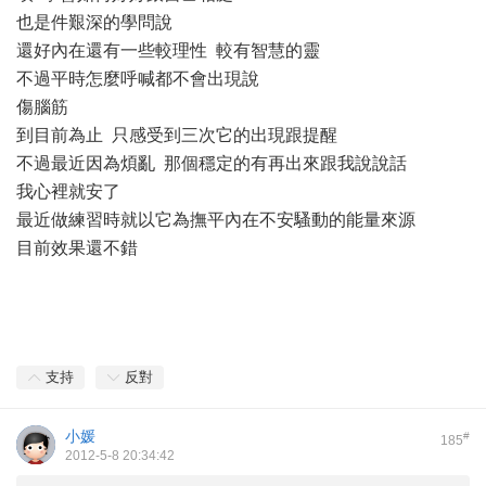
也是件艱深的學問說
還好內在還有一些較理性 較有智慧的靈
不過平時怎麼呼喊都不會出現說
傷腦筋
到目前為止 只感受到三次它的出現跟提醒
不過最近因為煩亂 那個穩定的有再出來跟我說說話
我心裡就安了
最近做練習時就以它為撫平內在不安騷動的能量來源
目前效果還不錯
支持
反對
小媛
#
185
2012-5-8 20:34:42