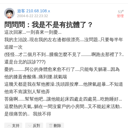
遊客
210.68.108.x
#
53
2004-6-22 22:23:32
管理
問問問：我是不是有抗體了？
這次回家...一則喜來一則憂...
我的主治說..現在我的左右邊都很漂亮....沒問題..只要每半年
追蹤一次
(怪怪...才二個月不到...腫瘤怎麼不見了.........啊跑去那裡了?..
還是台北的誤診???)
憂的..........阿公的身體愈來愈不行了....只能每天躺著...因為
他的膝蓋會酸痛..痛到腰.就氣喘
這幾天都是我在幫他擦澡.洗頭跟按摩....他脾氣超暴...不知道
他肯不肯讓別人幫他弄
菩薩啊......幫幫他吧...讓他能起床四處走四處晃...吃飽睡好...
這麼熱的天氣..躺在一間沒窗戶的小房間...又不能起來活動..
是很痛苦的..
我捨不得
支持
反對
刪除