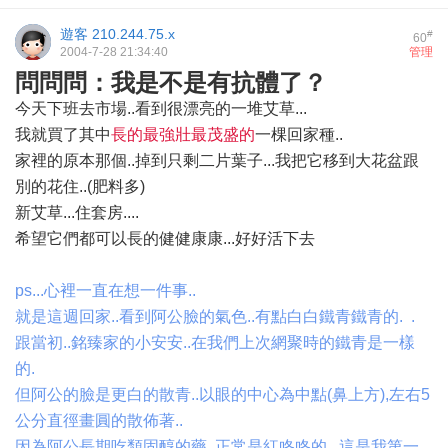
遊客
210.244.75.x
#
60
2004-7-28 21:34:40
管理
問問問：我是不是有抗體了？
今天下班去市場..看到很漂亮的一堆艾草...
我就買了其中
長的最強壯最茂盛的
一棵回家種..
家裡的原本那個..掉到只剩二片葉子...我把它移到大花盆跟
別的花住..(肥料多)
新艾草...住套房....
希望它們都可以長的健健康康...好好活下去
ps...心裡一直在想一件事..
就是這週回家..看到阿公臉的氣色..有點白白鐵青鐵青的.
.
跟當初..銘臻家的小安安..在我們上次網聚時的鐵青是一樣
的.
但阿公的臉是更白的散青..以眼的中心為中點(鼻上方),左右5
公分直徑畫圓的散佈著..
因為阿公長期吃類固醇的藥..正常是紅咚咚的...這是我第一