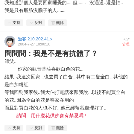
我知道那個人是要回家睡覺的.....但.......
沒遇過..還是怕..
我是只有脂肪沒膽子的人.......
支持
反對
刪除
遊客
210.202.41.x
#
59
2004-7-27 10:00:16
管理
問問問：我是不是有抗體了？
師父...
你家的觀音菩薩喜歡白色的花...
結果..我這次回家...也去買了白合...其中有二隻全白...其他的
是白加粉紅
等我回到我家後..我大伯打電話來跟我說...以後不能買全白
的花..因為全白的花是喪家在用的
而且對買白花的人也不好...他已經幫我處理好了..
請問....用什麼花供佛會有禁忌嗎?
支持
反對
刪除