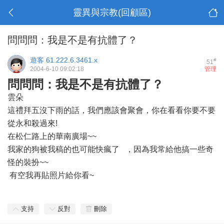
靈異與宗教(回顧區)
問問問：我是不是有抗體了？
遊客
61.222.6.3461.x
#
51
2004-6-10 09:02:18
管理
問問問：我是不是有抗體了？
雲朵
這禮拜五沒下雨的話，我們應該會聚會，你在看看你要不要
從永和殺過來!
在松仁路上的華南廣場~~
我家的狗被我稿的也可能快瘋了
，因為我常給他搞一些奇
怪的裝扮~~
有空我再貼照片給你看~
支持
反對
刪除