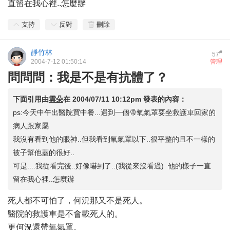
直留在我心裡..怎麼辦
支持
反對
刪除
靜竹林
#
57
2004-7-12 01:50:14
管理
問問問：我是不是有抗體了？
下面引用由
雲朵
在
2004/07/11 10:12pm
發表的內容：
ps:今天中午出醫院買中餐...遇到一個帶氧氣罩要坐救護車回家的
病人跟家屬
我沒有看到他的眼神..但我看到氧氣罩以下..很平整的且不一樣的
被子幫他蓋的很好..
可是....我從看完後..好像嚇到了..(我從來沒看過) 他的樣子一直
留在我心裡..怎麼辦
死人都不可怕了，何況那又不是死人。
醫院的救護車是不會載死人的。
更何況還帶氧氣罩。