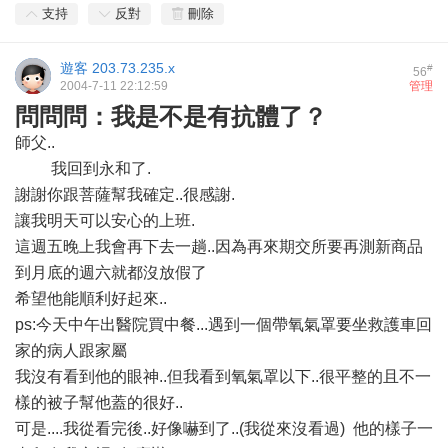
支持
反對
刪除
遊客
203.73.235.x
#
56
2004-7-11 22:12:59
管理
問問問：我是不是有抗體了？
師父..
我回到永和了.
謝謝你跟菩薩幫我確定..很感謝.
讓我明天可以安心的上班.
這週五晚上我會再下去一趟..因為再來期交所要再測新商品
到月底的週六就都沒放假了
希望他能順利好起來..
ps:今天中午出醫院買中餐...遇到一個帶氧氣罩要坐救護車回
家的病人跟家屬
我沒有看到他的眼神..但我看到氧氣罩以下..很平整的且不一
樣的被子幫他蓋的很好..
可是....我從看完後..好像嚇到了..(我從來沒看過) 他的樣子一