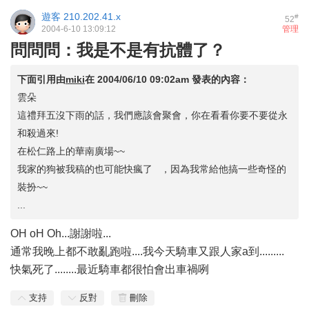
遊客
210.202.41.x
#
52
2004-6-10 13:09:12
管理
問問問：我是不是有抗體了？
下面引用由
miki
在
2004/06/10 09:02am
發表的內容：
雲朵
這禮拜五沒下雨的話，我們應該會聚會，你在看看你要不要從永
和殺過來!
在松仁路上的華南廣場~~
我家的狗被我稿的也可能快瘋了 ，因為我常給他搞一些奇怪的
裝扮~~
...
OH oH Oh...謝謝啦...
通常我晚上都不敢亂跑啦....我今天騎車又跟人家a到.........
快氣死了........最近騎車都很怕會出車禍咧
支持
反對
刪除