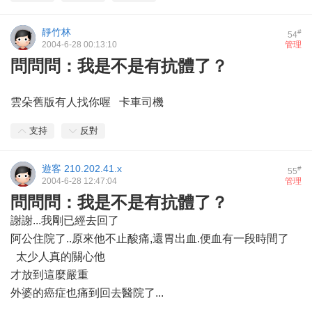
靜竹林
#
54
2004-6-28 00:13:10
管理
問問問：我是不是有抗體了？
雲朵舊版有人找你喔 卡車司機
支持
反對
遊客
210.202.41.x
#
55
2004-6-28 12:47:04
管理
問問問：我是不是有抗體了？
謝謝...我剛已經去回了
阿公住院了..原來他不止酸痛,還胃出血.便血有一段時間了
太少人真的關心他
才放到這麼嚴重
外婆的癌症也痛到回去醫院了...