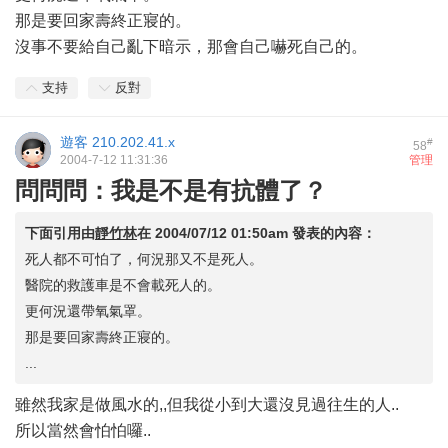
那是要回家壽終正寢的。
沒事不要給自己亂下暗示，那會自己嚇死自己的。
支持
反對
遊客
210.202.41.x
#
58
2004-7-12 11:31:36
管理
問問問：我是不是有抗體了？
下面引用由
靜竹林
在
2004/07/12 01:50am
發表的內容：
死人都不可怕了，何況那又不是死人。
醫院的救護車是不會載死人的。
更何況還帶氧氣罩。
那是要回家壽終正寢的。
...
雖然我家是做風水的,,但我從小到大還沒見過往生的人..
所以當然會怕怕囉..