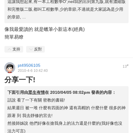
這讓我想起來,有一本工程數學O';neil寫的出到第九版,就有濃縮版
和完整版二版,都叫工程數學,少的章節,不過就是大家認為是少用
的章節, ...
像我最愛讀的 就是蠟筆小新這本(經典)
簡單易瞭
支持
反對
pt49506105
#
13
2010-4-6 10:42:40
分享一下!
下面引用由
眾生有情
在
2010/04/05 08:02pm
發表的內容：
話說 看了一下有關 密教的書籍!
結果週日 被一堆 什麼有四面的神 還有高帽的 什麼什麼 很多的神
跟著 到 我去靜修的宮去!
然後師姊說 他們好像在搶我身上的法力還是什麼的(我好像也沒
法力可言)