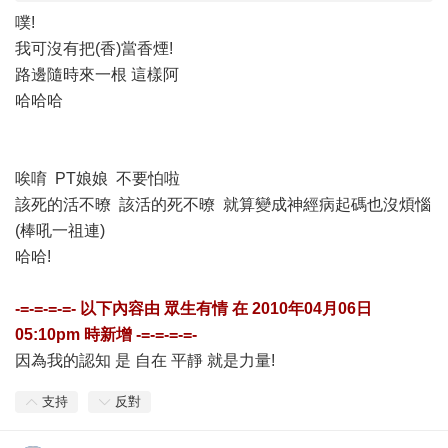
噗!
我可沒有把(香)當香煙!
路邊隨時來一根 這樣阿
哈哈哈
唉唷 PT娘娘 不要怕啦
該死的活不暸 該活的死不暸 就算變成神經病起碼也沒煩惱
(棒吼一祖連)
哈哈!
-=-=-=-=- 以下內容由
眾生有情
在
2010年04月06日
05:10pm
時新增 -=-=-=-=-
因為我的認知 是 自在 平靜 就是力量!
支持
反對