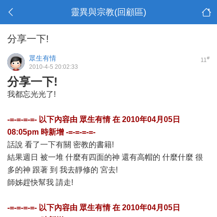
靈異與宗教(回顧區)
分享一下!
眾生有情
#
11
2010-4-5 20:02:33
分享一下!
我都忘光光了!
-=-=-=-=- 以下內容由
眾生有情
在
2010年04月05日
08:05pm
時新增 -=-=-=-=-
話說 看了一下有關 密教的書籍!
結果週日 被一堆 什麼有四面的神 還有高帽的 什麼什麼 很
多的神 跟著 到 我去靜修的 宮去!
師姊趕快幫我 請走!
-=-=-=-=- 以下內容由
眾生有情
在
2010年04月05日