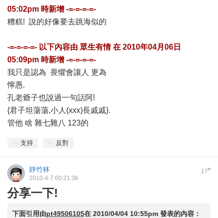
05:02pm
時新增 -=-=-=-=-
糟糕! 說的好像要去跳海似的
-=-=-=-=- 以下內容由
眾生有情
在
2010年04月06日
05:09pm
時新增 -=-=-=-=-
我只是認為 畏懼會讓人 更為
懧愚.
孔老爺子也說過一句話阿!
{君子坦蕩蕩,小人(xxx)長戚戚}.
管他 啥 雜七雜八 123的
支持
反對
靜竹林
#
17
2010-4-7 00:21:36
分享一下!
下面引用由
pt49506105
在
2010/04/04 10:55pm
發表的內容：