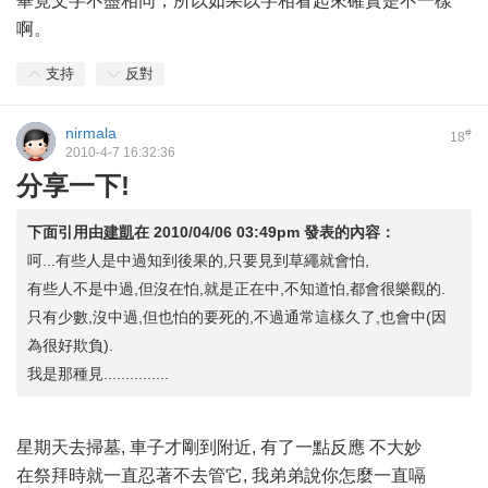
畢竟文字不盡相同，所以如果以字相看起來確實是不一樣
啊。
支持
反對
nirmala
#
18
2010-4-7 16:32:36
分享一下!
下面引用由
建凱
在
2010/04/06 03:49pm
發表的內容：
呵...有些人是中過知到後果的,只要見到草繩就會怕,
有些人不是中過,但沒在怕,就是正在中,不知道怕,都會很樂觀的.
只有少數,沒中過,但也怕的要死的,不過通常這樣久了,也會中(因
為很好欺負).
我是那種見...............
星期天去掃墓, 車子才剛到附近, 有了一點反應 不大妙
在祭拜時就一直忍著不去管它, 我弟弟說你怎麼一直嗝