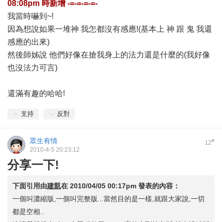
08:08pm
時新增 -=-=-=-=-
我當時嚇到~!
因為想說如果一堆神 我怎都沒有感應!(基本上 神 跟 鬼 我還
感應的出來)
然後師姊說 他們好像在搶我身上的法力還是什麼的(我好像
也沒法力可言)
還滿有趣的哈哈!
支持
反對
眾生有情
#
12
2010-4-5 20:23:12
分享一下!
下面引用由
建凱
在
2010/04/05 00:17pm
發表的內容：
一個叫濃縮版,一個叫完整版...當然目的是一樣,就跟大家說,一切
都是空相..