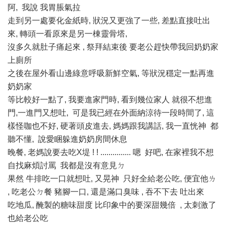
阿, 我說 我胃脹氣拉
走到另一處要化金紙時, 狀況又更強了一些, 差點直接吐出
來, 轉頭一看原來是另一棟靈骨塔,
沒多久就肚子痛起來 , 祭拜結束後 要老公趕快帶我回奶奶家
上廁所
之後在屋外看山邊綠意呼吸新鮮空氣, 等狀況穩定一點再進
奶奶家
等比較好一點了, 我要進家門時, 看到幾位家人 就很不想進
門,一進門又想吐, 可是我已經在外面納涼待一段時間了, 這
樣怪咖也不好, 硬著頭皮進去, 媽媽跟我講話, 我一直恍神 都
聽不懂, 說愛睏躲進奶奶房間休息
晚餐, 老媽說要去吃X堤 ! ! ............... 嗯 好吧, 在家裡我不想
自找麻煩討罵 我都是沒有意見ㄉ
果然 牛排吃一口就想吐, 又晃神 只好全給老公吃, 便宜他ㄌ
, 吃老公ㄉ餐 豬腳一口, 還是滿口臭味 , 吞不下去 吐出來
吃地瓜, 醃製的糖味甜度 比印象中的要深甜幾倍
, 太刺激了
也給老公吃