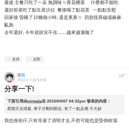
最後 主餐只吃了一朵 無調味ㄉ青花椰菜
什麼都不能吃
還好前菜吃了點生菜沙拉 餐後喝了點花茶 一點點安慰
回家後 昏睡了10幾個小時, 還是累累ㄉ 四肢怪異磁場麻麻
亂跑
去年還好, 今年就狀況不佳........越來越遜咖了
支持
反對
建凱
#
19
2010-4-7 22:54:56
分享一下!
下面引用由
nirmala
在
2010/04/07 04:32pm
發表的內容：
星期天去掃墓, 車子才剛到附近, 有了一點反應 不大妙
我也很俗仔,只有等過了清明才去,不然可能也是昏倒收場.