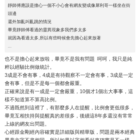
靜師傅應該是擔心一個不小心會有網友變成像犀利哥一樣坐在街
頭邊
還外加亂叫亂跳的情況
畢竟靜師傅看過的靈異現象多我們多太多
就因為看過太多,所以有些時候會先擔心起來放著
...
也不是擔心起來放啦，畢竟不是我有問題 呵呵，我只是純
粹以經驗比例做統計。
3成是不會有事，4成是有待觀察不一定會有事，3成是一定
會有事，但是不是每一個都會嚴重。
正確來說是有一成是一定會嚴重，10個才1個出大事事，這
樣不知道算不算高比例。
不過既然到這裡了，有那麼多人在提醒，比例會更低很多，
畢竟互相扶持與提醒真的差很多，後續這8年多還沒有常常
上線的網友出問題。
心經跟金剛經內容確實是詳細版與精華版，問題是兩本經典