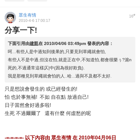
眾生有情
#
16
2010-4-6 17:00:17
分享一下!
下面引用由
建凱
在
2010/04/06 03:49pm
發表的內容：
呵...有些人是中過知到後果的,只要見到草繩就會怕,
有些人不是中過,但沒在怕,就是正在中,不知道怕,都會很樂ぅ?滬n
死的,不過通常這樣仄|中(因為很好欺負).
我是那種見到草繩就會怕的人..哈...過與不及都不太好.
只是想說會發生的 或已經發生的!
怕 也於事無補! 不如 自在點 放過自己!
日子當然會好過多啦!
生死 不過爾爾了 還有什麼 何虛愁的呢
-=-=-=-=- 以下內容由
眾生有情
在
2010年04月06日