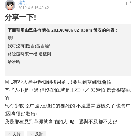
建凱
#
15
2010-4-6 15:49:42
分享一下!
下面引用由
眾生有情
在
2010/04/06 02:03pm
發表的內容：
噗!
我可沒有把(香)當香煙!
路邊隨時來一根 這樣阿
哈哈哈
...
呵...有些人是中過知到後果的,只要見到草繩就會怕,
有些人不是中過,但沒在怕,就是正在中,不知道怕,都會很樂觀
的.
只有少數,沒中過,但也怕的要死的,不過通常這樣久了,也會中
(因為很好欺負).
我是那種見到草繩就會怕的人..哈...過與不及都不太好.
支持
反對