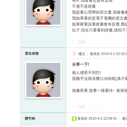
有A..我看書也會有反應..
不過不是經書
我是看心理學的原文書,我會像
我如果看的是電子電機的原文書
如果硬要說看經書會有反應,應
位子,現在只要看到經書,就怕下
回覆
眾生有情
樓主
|
發表於 2010-4-1 02:33:
分享一下!
個人感受不同巴!
我幾乎沒再浪費口水唸呢(真不敬
就像再看 故事一樣看待~ 會很值
回覆
靜竹林
發表於 2010-4-2 22:06:41
|
顯