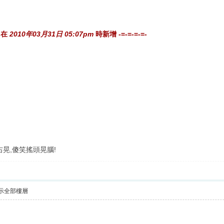
在
2010年03月31日 05:07pm
時新增 -=-=-=-=-
晃,傻笑搖頭晃腦!
示全部樓層