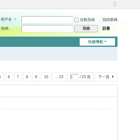
切
換
用戶名
自動登錄
找回密碼
到
寬
密碼
註冊
登錄
版
快捷導航
5
6
7
8
9
10
... 23
/ 23 頁
下一頁