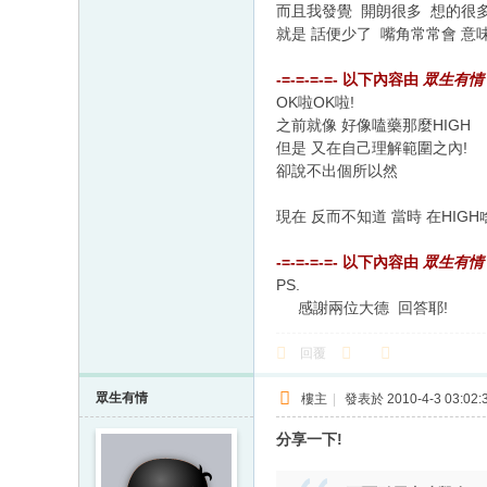
而且我發覺 開朗很多 想的很多
就是 話便少了 嘴角常常會 意
-=-=-=-=- 以下內容由
眾生有情
OK啦OK啦!
之前就像 好像嗑藥那麼HIGH
但是 又在自己理解範圍之內!
卻說不出個所以然
現在 反而不知道 當時 在HIGH
-=-=-=-=- 以下內容由
眾生有情
PS.
感謝兩位大德 回答耶!
回覆
眾生有情
樓主
|
發表於 2010-4-3 03:02:
分享一下!