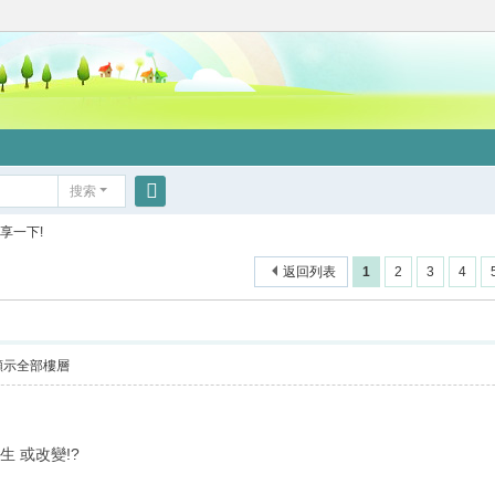
搜索
搜
享一下!
索
返回列表
1
2
3
4
顯示全部樓層
生 或改變!?