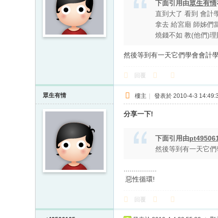
下面引用由
眾生有情
直到大了 看到 會計
拿去 給宮廟 師姊們
燒錢不如 教(他們)
然後等到有一天它們學會會計學
回覆
眾生有情
樓主
|
發表於 2010-4-3 14:49:
分享一下!
下面引用由
pt49506
然後等到有一天它們
.................
惡性循環!
回覆