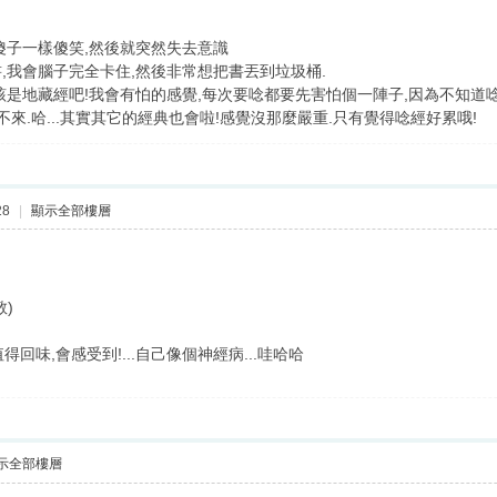
傻子一樣傻笑,然後就突然失去意識
,我會腦子完全卡住,然後非常想把書丟到垃圾桶.
該是地藏經吧!我會有怕的感覺,每次要唸都要先害怕個一陣子,因為不知道唸
不來.哈...其實其它的經典也會啦!感覺沒那麼嚴重.只有覺得唸經好累哦!
28
|
顯示全部樓層
)
得回味,會感受到!...自己像個神經病...哇哈哈
示全部樓層