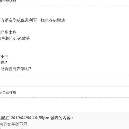
示全部樓層
會有網友變成像犀利哥一樣坐在街頭邊
我們多太多
會先擔心起來放著
雖不同
嗎?
感覺會有差別呢?
示全部樓層
105
在
2010/04/04 10:55pm
發表的內容：
內容文字雖不同