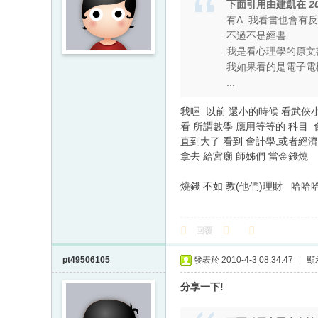
下面引用由
建凱
在
2
有A..我看書也會有反
不過不是經書
我是看心理學的原文
我如果看的是電子電
...
我喔 以前 還小的時候 看武俠
看 所謂數學 應用等等的 科目 
直到大了 看到 會計學,或者經
拿去 給宮廟 師姊們 當金錢燒
燒錢 不如 教(他們)理財 哈哈
回覆
pt49506105
發表於 2010-4-3 08:34:47
|
顯
分享一下!