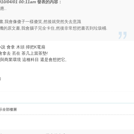
010/04/01 00:11am
發表的內容：
應..
書,我會像傻子一樣傻笑,然後就突然失去意識
機的原文書,我會腦子完全卡住,然後非常想把書丟到垃圾桶.
小說 會拿 木頭 掃把K電扇
會拿去 丟在 茶几上當茶墊!
濟與商業環境 這種科目 還是會想把它,
哈
示全部樓層