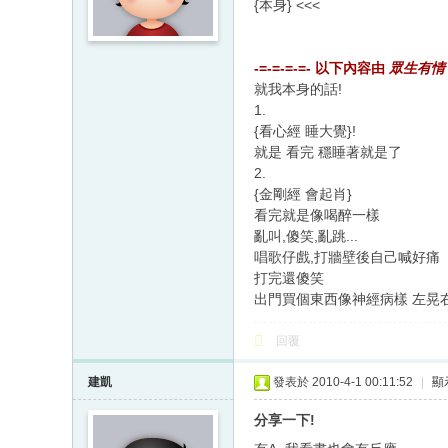
{本身} <<<
-=-=-=-=- 以下內容由
眾生有情
就我本身的話!
1.
{看心經 睡大覺}!
就是 看完 穩睡著就是了
2.
{金剛經 會起肖}
看完就是像喝醉一樣
亂叫,傻笑,亂跳...
唱歌仔戲,打牆壁後自己喊好痛
打完還傻笑
出門買個東西像神經病樣 左晃右
回覆
建凱
發表於 2010-4-1 00:11:52
|
顯
分享一下!