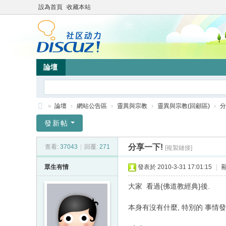
設為首頁
收藏本站
論壇
»
論壇
›
網站公告區
›
靈異與宗教
›
靈異與宗教(回顧區)
›
分
靜
發新帖
竹
分享一下!
查看:
37043
|
回覆:
271
[複製鏈接]
林
心
眾生有情
發表於 2010-3-31 17:01:15
|
靈
大家 看過{佛道教經典}後.
網
本身有沒有什麼, 特別的 事情發
站