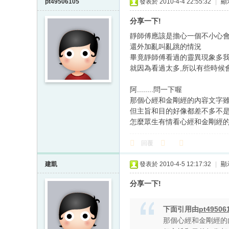
pt49506105
發表於 2010-4-4 22:55:32
|
顯
分享一下!
靜師傅應該是擔心一個不小心
還外加亂叫亂跳的情況
畢竟靜師傅看過的靈異現象多
就因為看過太多,所以有些時候
阿........問一下喔
那個心經和金剛經的內容文字
但主旨和目的好像都差不多不是
怎麼眾生有情看心經和金剛經的
回覆
建凱
發表於 2010-4-5 12:17:32
|
顯
分享一下!
下面引用由
pt49506
那個心經和金剛經的