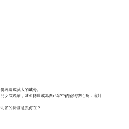
拜傳統造成莫大的威脅。
的兒女或晚輩，甚至轉世成為自己家中的寵物或牲畜，這對
清明節的掃墓意義何在？