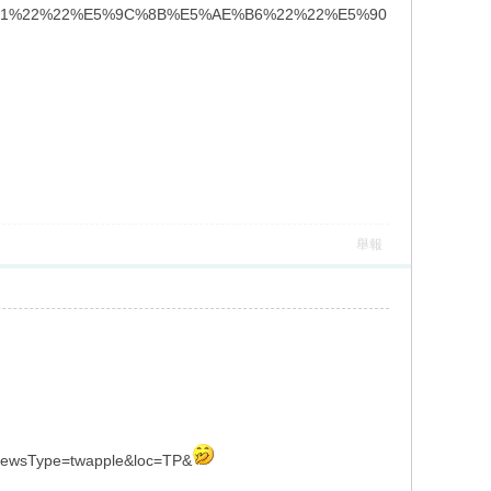
1%22%22%E5%9C%8B%E5%AE%B6%22%22%E5%90
舉報
&NewsType=twapple&loc=TP&