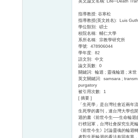
英文論文名稱: Life─Death Transmigr
指導教授: 谷寒松
指導教授(英文姓名): Luis Guth
學位類別: 碩士
校院名稱: 輔仁大學
系所名稱: 宗教學研究所
學號: 478906044
學年度: 82
語文別: 中文
論文頁數: 0
關鍵詞: 輪迴 ; 靈魂輪迴 ; 末世
英文關鍵詞: samsara ; transmigra
purgatory
被引用次數: 1
[ 摘要 ]
「生死學」是台灣社會近兩年
生死學的書刊，連台灣大學也
迴的書《前世今生──生命輪迴
行榜冠軍，台灣社會探究生死
《前世今生》討論靈魂的輪迴
者對生死輪迴的看法有同有異