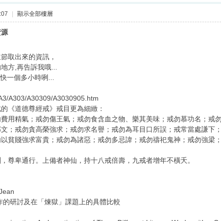
:07
|
顯示全部樓層
資源
並節取出來的資訊，
方,再告訴我哦...
快一個多小時咧...
EXA3/A303/A30309/A3030905.htm
成的《道德尊經戒》戒目更為細緻：
用精氣；戒勿傷王氣；戒勿食含血之物、樂其美味；戒勿慕功名；戒勿
邪文；戒勿貪高榮強求；戒勿求名譽；戒勿為耳目口所誤；戒常當處謙下
勿以貧賤強求富貴；戒勿為諸惡；戒勿多忌諱；戒勿禱祀鬼神；戒勿強梁
。
尊卑通行。上備者神仙，持十八戒倍壽，九戒者增年不橫夭。
 Jean
著作的研討及在「煉獄」課題上的具體比較