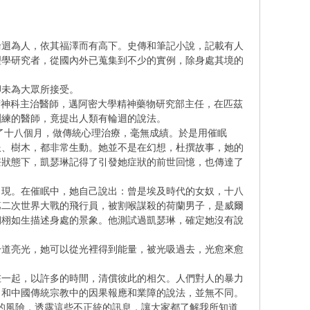
迴為人，依其福澤而有高下。史傳和筆記小說，記載有人
理學研究者，從國內外已蒐集到不少的實例，除身處其境的
未為大眾所接受。
大學精神科主治醫師，邁阿密大學精神藥物研究部主任，在匹茲
訓練的醫師，竟提出人類有輪迴的說法。
了十八個月，做傳統心理治療，毫無成績。於是用催眠
服、樹木，都非常生動。她並不是在幻想，杜撰故事，她的
療狀態下，凱瑟琳記得了引發她症狀的前世回憶，也傳達了
現。在催眠中，她自己說出：曾是埃及時代的女奴，十八
第二次世界大戰的飛行員，被割喉謀殺的荷蘭男子，是威爾
栩栩如生描述身處的景象。他測試過凱瑟琳，確定她沒有說
道亮光，她可以從光裡得到能量，被光吸過去，光愈來愈
一起，以許多的時間，清償彼此的相欠。人們對人的暴力
，和中國傳統宗教中的因果報應和業障的說法，並無不同。
甘冒專業的風險，透露這些不正統的訊息，讓大家都了解我所知道