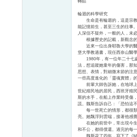
轉貼
輪迴的科學研究
生命是有輪迴的，這是宗教家
能記憶前生，甚至三生的往事
人深信不疑外，一般的人，未
根據歷史的記載，新觀念的提
近來一位出身耶魯大學的醫學博士
堡大學教過書，現任西奈山醫
1980年，有一位年二十七
法，想追蹤她童年的傷害，那
思想、表情，對細微末節的注
一些高度進化的「靈魂實體」
前輩大師告訴她，在地球上她
世紀殖民地的居民，西班牙殖
斯的水手，在船上作業時受傷
謊。魏斯告訴自己：「恐怕這
每一世死亡的情形，都很類似
亮。她飄浮到雲端，接著他感
在她的前世中，常出現今生中
和不公，都得償還。過完的每
魏斯花了四年，寫下了《Many