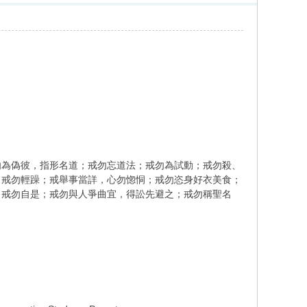
為偽彼，指形名道；戒勿忘道法；戒勿為試動；戒勿殺、
；戒勿輕躁；戒舉事當詳，心勿惚恫；戒勿恣身好衣美食；
；戒勿自是；戒勿與人爭曲宜，得訟先避之；戒勿稱聖名