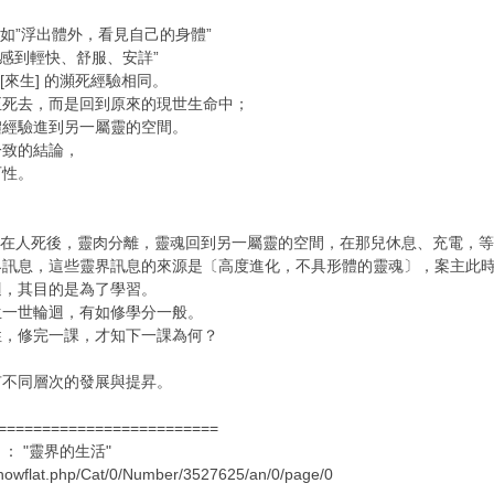
，如”浮出體外，看見自己的身體”
”感到輕快、舒服、安詳”
和[來生] 的瀕死經驗相同。
正死去，而是回到原來的現世生命中；
體經驗進到另一屬靈的空間。
一致的結論，
可性。
一是在人死後，靈肉分離，靈魂回到另一屬靈的空間，在那兒休息、充電，
界訊息，這些靈界訊息的來源是〔高度進化，不具形體的靈魂〕，案主此
迴，其目的是為了學習。
生一世輪迴，有如修學分一般。
性，修完一課，才知下一課為何？
有不同層次的發展與提昇。
=========================
： "靈界的生活"
showflat.php/Cat/0/Number/3527625/an/0/page/0