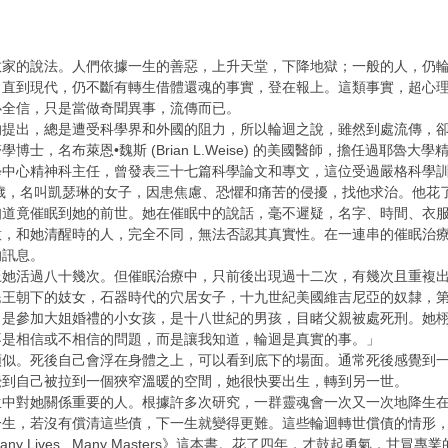
的說法。人們依據一生的善惡，上升天堂，下降地獄；一般的人，仍輪
。直到現代，仍不斷有轉生借體還魂的事實，登在報上。這類事實，超心
必全信，只是當做奇聞異事，流傳而已。
出，總是遭受科學界和外國的阻力，所以輪迴之說，雖然到處流傳，卻
，名布萊恩•魏斯 (Brian L.Weise) 的美國醫師，擔任過耶魯
學中心精神科主任，曾發表三十七篇科學論文和專文，這位受過嚴格科學
歲，名叫凱瑟琳的女子，因患焦慮、恐懼和痛苦的侵擾，找他求治。他花
知道竟催眠到她的前世。她在催眠中的說話，毫不遲疑，名字、時間、衣
意，和她清醒時的人，完全不同，無法否認其真實性。在一連串的催眠治
的訊息。
活過八十幾次。但催眠治療中，只前後出現過十二次，有幾次且重複出
民王朝下的妓女，石器時代的穴居女子，十九世紀美國維吉尼亞的奴隸，
，是參加大姐婚禮的小女孩，是十八世紀的男孩，目睹父親被處死刑。她
不是相信或不相信的問題，而是讓我知道，輪迴是真實的事。」
。死後自己會浮在身體之上，可以看到底下的場面。通常死後感覺到一
覺到自己被拉到一個狹窄溫暖的空間，她很快要出生，轉到另一世。
對她關係重要的人。根據許多次研究，一群靈魂會一次又一次地降生在
一生，若沒有償清這些債，下一生就變得更難。這些輪迴轉世償債的情形
 Lives , Many Masters》這本書。花了四年，才鼓起勇氣，