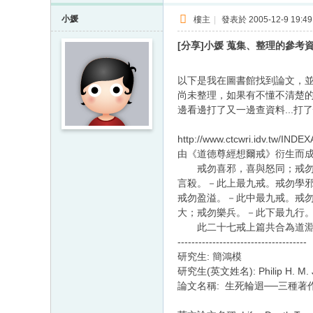
小媛
樓主
|
發表於 2005-12-9 19:49
[分享]小媛 蒐集、整理的參考
以下是我在圖書館找到論文，
尚未整理，如果有不懂不清楚的地
邊看邊打了又一邊查資料...打了
http://www.ctcwri.idv.tw/IND
由《道德尊經想爾戒》衍生而
戒勿喜邪，喜與怒同；戒勿費
言殺。－此上最九戒。戒勿學
戒勿盈溢。－此中最九戒。戒
大；戒勿樂兵。－此下最九行
此二十七戒上篇共合為道淵，
-------------------------------------
研究生: 簡鴻模
研究生(英文姓名): Philip H. M.
論文名稱: 生死輪迴──三種