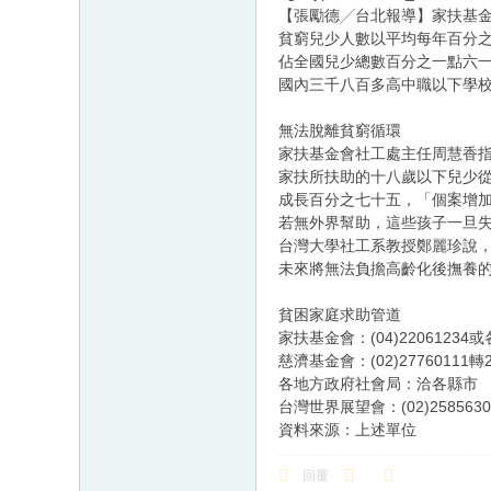
【張勵德╱台北報導】家扶基
貧窮兒少人數以平均每年百分
佔全國兒少總數百分之一點六
國內三千八百多高中職以下學
無法脫離貧窮循環
家扶基金會社工處主任周慧香
家扶所扶助的十八歲以下兒少
成長百分之七十五，「個案增
若無外界幫助，這些孩子一旦
台灣大學社工系教授鄭麗珍說
未來將無法負擔高齡化後撫養
貧困家庭求助管道
家扶基金會：(04)2206123
慈濟基金會：(02)27760111轉2
各地方政府社會局：洽各縣市
台灣世界展望會：(02)2585630
資料來源：上述單位
回覆