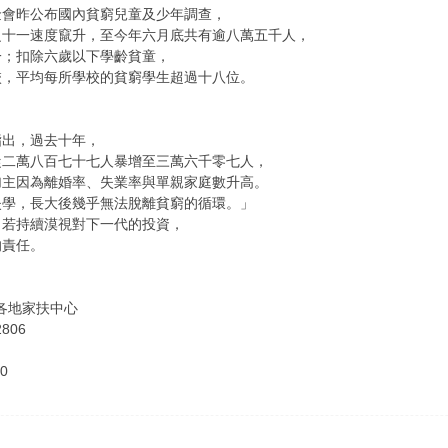
金會昨公布國內貧窮兒童及少年調查，
之十一速度竄升，至今年六月底共有逾八萬五千人，
一；扣除六歲以下學齡貧童，
校，平均每所學校的貧窮學生超過十八位。
指出，過去十年，
從二萬八百七十七人暴增至三萬六千零七人，
加主因為離婚率、失業率與單親家庭數升高。
失學，長大後幾乎無法脫離貧窮的循環。」
，若持續漠視對下一代的投資，
的責任。
4或各地家扶中心
806
0