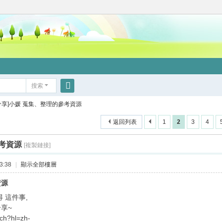
搜索
搜
分享]小媛 蒐集、整理的參考資源
索
返回列表
1
2
3
4
參考資源
[複製鏈接]
3:38
|
顯示全部樓層
資源
 這件事,
享~
rch?hl=zh-