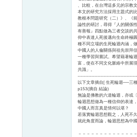
、比較，在台灣這多元的宗教
本文的研究方法採用主題式的
教根本問題研究（二）》、《
論性的研討，尋得『人的關係
有善報』四點做為三者交談的
仰中表達人死後邁向生命終極
種不同立場的生死輪迴內涵，
中國人的人倫關係與祖先崇拜
一種學習與嘗試。希望藉著輪迴
富，使在不同文化脈絡中所展
共識」。
--------------------------------------
以下文章摘自[ 生死輪迴──
p153(摘自 結論)
無論是佛教的六道輪迴，亦或
輪迴思想做為一種信仰的表達
中國人而言真是情何以堪？
若落實輪迴思想觀之，人死不
就此角度而論，輪迴思想為中
－－－－－－－－－－－－－