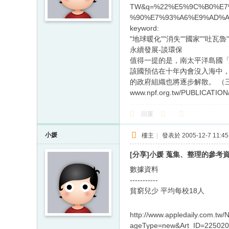
TW&q=%22%E5%9C%B0%E7
%90%E7%93%A6%E9%AD%AF
keyword:
"地球暖化""消失""國家""吐瓦魯"
永續發展-談環保
值得一提的是，南太平洋島國「
該國預估在十年內會沒入海中
的政府組織也將逐步解散。 （三
www.npf.org.tw/PUBLICATION
回覆
小媛
樓主
|
發表於 2005-12-7 11:45
[分享]小媛 蒐集、整理的參考
數據資料
-----------
貧窮兒少 平均每校18人
http://www.appledaily.com.t
ageType=new&Art_ID=22502