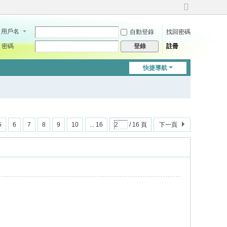
切
換
用戶名
自動登錄
找回密碼
到
寬
密碼
註冊
登錄
版
快捷導航
5
6
7
8
9
10
... 16
/ 16 頁
下一頁