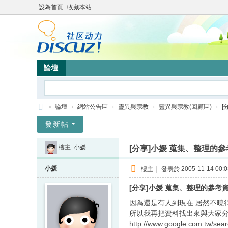
設為首頁
收藏本站
論壇
»
論壇
›
網站公告區
›
靈異與宗教
›
靈異與宗教(回顧區)
›
[
靜
發新帖
竹
樓主:
小媛
[分享]小媛 蒐集、整理的
林
心
小媛
樓主
|
發表於 2005-11-14 00:0
靈
[分享]小媛 蒐集、整理的參考
網
因為還是有人到現在 居然不曉得
站
所以我再把資料找出來與大家分
http://www.google.com.tw/sea