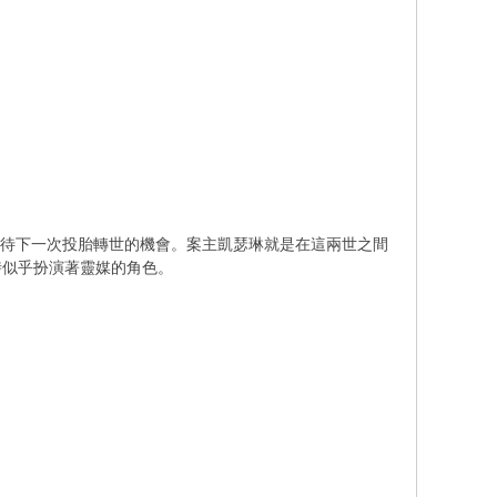
等待下一次投胎轉世的機會。案主凱瑟琳就是在這兩世之間
時似乎扮演著靈媒的角色。