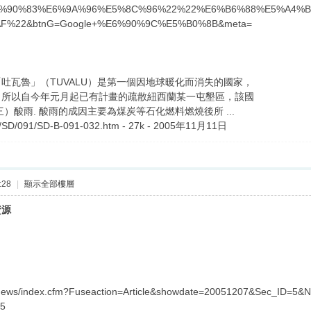
%90%83%E6%9A%96%E5%8C%96%22%22%E6%B6%88%E5%A4%B
%22&btnG=Google+%E6%90%9C%E5%B0%8B&meta=
吐瓦魯」（TUVALU）是第一個因地球暖化而消失的國家，
，所以自今年元月起已有計畫的疏散紐西蘭某一屯墾區，該國
）酸雨. 酸雨的成因主要為煤炭等石化燃料燃燒後所 ...
/SD/091/SD-B-091-032.htm - 27k - 2005年11月11日
:28
|
顯示全部樓層
資源
w/News/index.cfm?Fuseaction=Article&showdate=20051207&Sec_ID=5
05