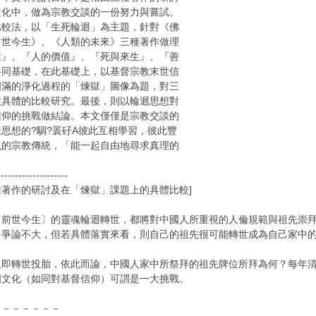
文化中，做為宗教交談的一份努力與嘗試。
比較法，以「生死輪迴」為主題，針對《佛
前世今生》、《人類的未來》三種著作做理
性』、『人的價值』、『死與來生』、『善
共同基礎，在此基礎上，以基督宗教末世信
圓滿的淨化過程的「煉獄」圖像為題，對三
做具體的比較研究。最後，則以輪迴思想對
信仰的挑戰做結論。本文僅僅是宗教交談的
思想的?騆?瞏矷A彼此互相學習，彼此豐
現的宗教傳統，「能一起自由地尋求真理的
--------------------
三種著作的研討及在「煉獄」課題上的具體比較]
〔前世今生〕的靈魂輪迴轉世，都將對中國人所重視的人倫規範與祖先崇
，爭論不大，但若具體落實來看，則自己的祖先很可能轉世成為自己家中
久即轉世投胎，依此而論，中國人家中所祭拜的祖先牌位所拜為何？每年
國文化（如同對基督信仰）可謂是一大挑戰。
－－－－－－－