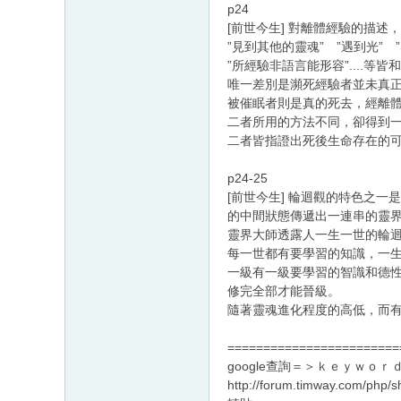
p24
[前世今生] 對離體經驗的描述
”見到其他的靈魂” ”遇到光” 
”所經驗非語言能形容”....等皆
唯一差別是瀕死經驗者並未真
被催眠者則是真的死去，經離
二者所用的方法不同，卻得到
二者皆指證出死後生命存在的
p24-25
[前世今生] 輪迴觀的特色之
的中間狀態傳遞出一連串的靈
靈界大師透露人一生一世的輪
每一世都有要學習的知識，一
一級有一級要學習的智識和德
修完全部才能晉級。
隨著靈魂進化程度的高低，而
========================
google查詢＝＞ｋｅｙｗｏｒｄ
http://forum.timway.com/php/