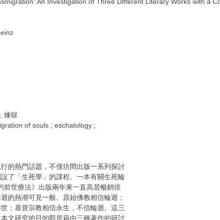
ation: An Investigation of Three Different Literary Works with a C
einz
 ; 煉獄
tion of souls ; eschatology ;
流行的熱門話題，不僅坊間出版一系列探討
開設了「生死學」的課程。一本有關生死輪
的前世療法》出版兩年來一直高居暢銷排
輪迴的熱潮可見一般。原始佛教相信輪迴；
轉世；基督宗教相信永生，不信輪迴。這三
，本文研究的目的即是藉由三種著作的研討