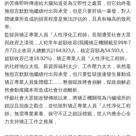
的苦痛即時傳達給大腦知道並為立即性之處置，但它始終毫
無怨言默默地繼續付出與承受，但是只要肝病一暴發，對人
體健康所造成的損害程度是無法評估的，且具有極高的致死
率。
監獄與矯正專業人員『人性淨化工程師』長期遭受社會大眾
與政府之漠視，人犯常年超額收容(我國矯正機關截至99年7
月7日止收容人總數共計64,923人，核定容額為54,593人，
超額收容已達18.92%)，矯正專業人員『人性淨化工程師』
的社經地位太低、薪資與福利太少、工作壓力太大，依然毫
無怨言默默地繼續付出與承受，但只要監獄接連發生暴動或
矯正專業人員集體罷工……整個獄政將會崩解，獄政崩解必
然會動搖國本而造成社會分崩離析。
呼籲社會大眾能改變傳統以來，將矯正機關視為污穢場所的
錯誤且扭曲之觀念，並怯除對矯正專業人員『人性淨化工程
師』無需專業素養、操守不正之錯誤標籤，世人均應全心全
力支持矯正工作之推展，