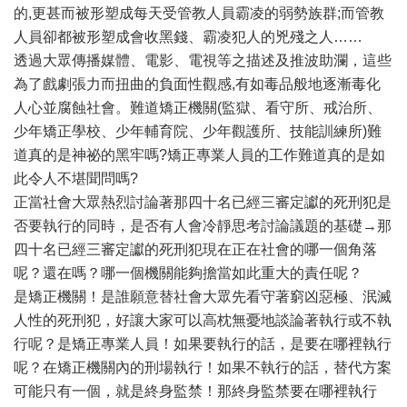
的,更甚而被形塑成每天受管教人員霸凌的弱勢族群;而管教
人員卻都被形塑成會收黑錢、霸凌犯人的兇殘之人……
透過大眾傳播媒體、電影、電視等之描述及推波助瀾，這些
為了戲劇張力而扭曲的負面性觀感,有如毒品般地逐漸毒化
人心並腐蝕社會。難道矯正機關(監獄、看守所、戒治所、
少年矯正學校、少年輔育院、少年觀護所、技能訓練所)難
道真的是神祕的黑牢嗎?矯正專業人員的工作難道真的是如
此令人不堪聞問嗎?
正當社會大眾熱烈討論著那四十名已經三審定讞的死刑犯是
否要執行的同時，是否有人會冷靜思考討論議題的基礎→那
四十名已經三審定讞的死刑犯現在正在社會的哪一個角落
呢？還在嗎？哪一個機關能夠擔當如此重大的責任呢？
是矯正機關！是誰願意替社會大眾先看守著窮凶惡極、泯滅
人性的死刑犯，好讓大家可以高枕無憂地談論著執行或不執
行呢？是矯正專業人員！如果要執行的話，是要在哪裡執行
呢？在矯正機關內的刑場執行！如果不執行的話，替代方案
可能只有一個，就是終身監禁！那終身監禁要在哪裡執行