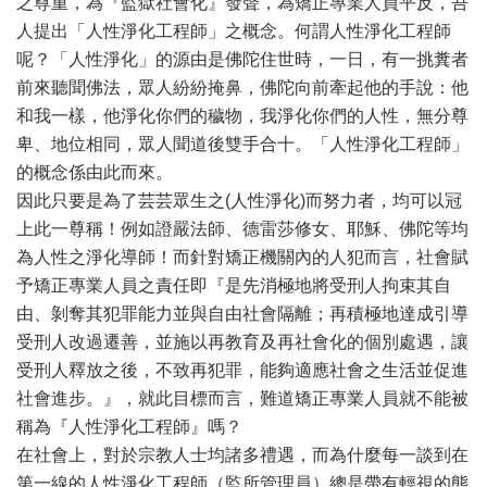
之尊重，為『監獄社會化』發聲，為矯正專業人員平反，吾
人提出「人性淨化工程師」之概念。何謂人性淨化工程師
呢？「人性淨化」的源由是佛陀住世時，一日，有一挑糞者
前來聽聞佛法，眾人紛紛掩鼻，佛陀向前牽起他的手說：他
和我一樣，他淨化你們的穢物，我淨化你們的人性，無分尊
卑、地位相同，眾人聞道後雙手合十。「人性淨化工程師」
的概念係由此而來。
因此只要是為了芸芸眾生之(人性淨化)而努力者，均可以冠
上此一尊稱！例如證嚴法師、德雷莎修女、耶穌、佛陀等均
為人性之淨化導師！而針對矯正機關內的人犯而言，社會賦
予矯正專業人員之責任即『是先消極地將受刑人拘束其自
由、剝奪其犯罪能力並與自由社會隔離；再積極地達成引導
受刑人改過遷善，並施以再教育及再社會化的個別處遇，讓
受刑人釋放之後，不致再犯罪，能夠適應社會之生活並促進
社會進步。』，就此目標而言，難道矯正專業人員就不能被
稱為『人性淨化工程師』嗎？
在社會上，對於宗教人士均諸多禮遇，而為什麼每一談到在
第一線的人性淨化工程師（監所管理員）總是帶有輕視的態