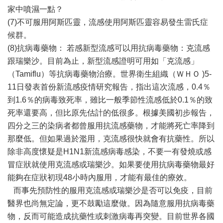
家中噴濕一點？
(7)不可服用阿斯匹靈，流感使用阿斯匹靈容易發生雷氏症
候群。
(8)抗病毒藥物： 若感新型流感可以用抗病毒藥物：克流感
跟瑞樂沙。目前為止，新型流感證明可用如「克流感」
（Tamiflu）等抗病毒藥物治療。世界衛生組織（ＷＨＯ )5-
11日發表首份新流感疫情研究報告，指出這次流感，0.4％
到1.6％的病毒致死率，雖比一般季節性流感低於0.1％的致
死率還要高，但比原先估計的低很多。根據美國初步報告，
四分之三的染病者都曾服用抗流感藥物，才能將死亡率降到
那麼低。但如果過於濫用，克流感很快就會有抗藥性。所以
除非高度懷疑是H1N1新流感病毒感染，不要一有發燒或感
冒症狀就使用克流感或瑞樂沙。如果要使用抗病毒藥物最好
能夠在症狀初現48小時內服用，才能有最佳的療效。
而事先預防性的服用克流感或瑞樂沙是否可以免疫，目前
醫界也尚無定論，更不鼓勵這麼做。因為隨意服用抗病毒藥
物，反而可能造成抗藥性或刺激病毒再突變。目前世界各國