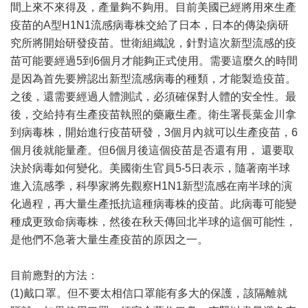
間上來不來得及，產量夠不夠用。目前美國已經將用來生產
疫苗的A型H1N1流感病毒株交給了日本，日本的傳染病研
究所將開始研發疫苗。世衛組織說，針對這次新型流感的疫
苗可能要經過5到6個月才能夠正式使用。需要這麼久的時間
是因為首先要辨認出新型流感病毒的種類，才能製造疫苗。
之後，還需要經過人體測試，必須確保對人體的安全性。最
後，交給持有生產疫苗執照的藥廠生產。衛生署長葉金川拿
到病毒株，開始進行疫苗研發，3個月內就可以生產疫苗，6
個月後就能量產。但6個月後這個疫苗是否還有用， 還要取
決於病毒如何變化。美國衛生官員5-5日表示，隨著南半球
進入流感季，科學家將先觀察H1N1新型流感在南半球的演
化過程，再大量生產抵抗這種病毒株的疫苗。此病毒可能變
種成更致命病毒株，然後在秋天傳回北半球的這個可能性，
是他們不急著大量生產疫苗的原因之一。
目前應對的方法：
(1)戴口罩。但不要太相信口罩能有多大的保護，該隔離就