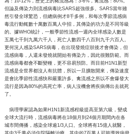
為：10-12%，歷史上的豬流感為：3-6%，禽流感：80%。
但論及傳染力則流感病毒比SARS超強很多。SARS當年雖
然引發全球驚恐，但總病例才8千多例，和每次季節流感病
毒流行動輒數十萬數百萬人中招，其傳染的功力是不同等級
的。據WHO統計，一般季節性流感一週內全球感染人數是
五萬七千到九萬六千人，死亡人數四千八百到九千六百人。
更何況人感染SARS病毒，在出現發燒症狀後才會傳染，但
流感病毒，人還未發燒就開始有傳染力，因此很難防範。而
流感病毒都會不斷變種，更不容易預防。而目前H1N1新型
流感是全世界都沒人有抗體，所以一旦擴散開來，傳染速度
是會比季節性流感快和嚴重許多。禽流感之所以不會爆發大
流行是因為80%的高死亡率，病人沒機會將疾病傳出去就死
了。
病理學家認為如果H1N1新流感程級提高至第六級，變成
全球大流行時，流感病毒將在18個月到24個月期間內在各
城市間傳播，感染全球逾1/3人口。全球將有15億人就醫，
其中3千萬必須住院隔離治療，其中的7百萬人可能導致病發