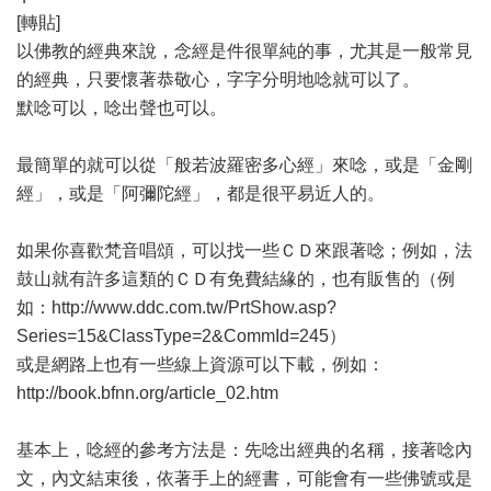
[轉貼]
以佛教的經典來說，念經是件很單純的事，尤其是一般常見
的經典，只要懷著恭敬心，字字分明地唸就可以了。
默唸可以，唸出聲也可以。
最簡單的就可以從「般若波羅密多心經」來唸，或是「金剛
經」，或是「阿彌陀經」，都是很平易近人的。
如果你喜歡梵音唱頌，可以找一些ＣＤ來跟著唸；例如，法
鼓山就有許多這類的ＣＤ有免費結緣的，也有販售的（例
如：http://www.ddc.com.tw/PrtShow.asp?
Series=15&ClassType=2&CommId=245）
或是網路上也有一些線上資源可以下載，例如：
http://book.bfnn.org/article_02.htm
基本上，唸經的參考方法是：先唸出經典的名稱，接著唸內
文，內文結束後，依著手上的經書，可能會有一些佛號或是