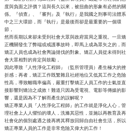
度與負面之評價？這與長久以來，被扭曲的形象有必然的關
係。『偵查』、『審判』及『執行』是我國之刑事司法體系
中之三大環節，而『執行』是最後而卻是最重要的一個環
節，
然而長期以來卻未受到社會大眾與政府當局之重視。一旦矯
正機關發生了弊端或戒護事故時，即馬上成為眾矢之的，而
矯正人員也成為社會輿論撻伐的對象。矯正人員從未得到社
會大眾相對的肯定與鼓勵，
因此導致『人性淨化工程師』（監所管理員）產生極大的挫
折感；再者，矯正工作既繁雜且社經地位又低其工作之危險
性高，導致離職率偏高，嚴重打擊矯正人員工作的士氣並直
接影響到矯治之成效！難道只因為受電視、電影等傳媒的影
響，還是因為不了解而產生的誤解呢？
矯正專業人員『人性淨化工程師』的工作就是淨化人心，管
理社會上人人懼怕的壞人，洗滌其惡性，並施以再教育及再
社會化的個別處遇之後再將其釋放回歸自由社會生活，所以
矯正專業人員的工作是非常危險又偉大的工作！