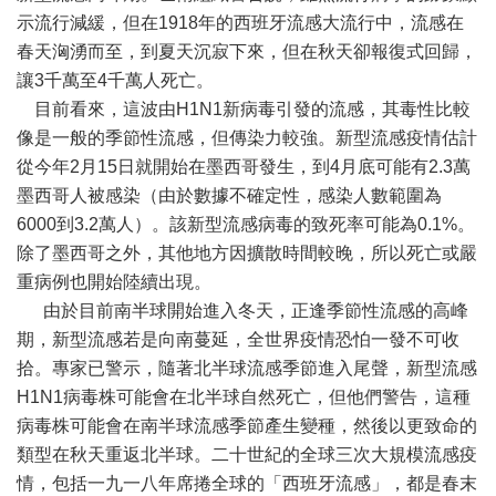
示流行減緩，但在1918年的西班牙流感大流行中，流感在
春天洶湧而至，到夏天沉寂下來，但在秋天卻報復式回歸，
讓3千萬至4千萬人死亡。
目前看來，這波由H1N1新病毒引發的流感，其毒性比較
像是一般的季節性流感，但傳染力較強。新型流感疫情估計
從今年2月15日就開始在墨西哥發生，到4月底可能有2.3萬
墨西哥人被感染（由於數據不確定性，感染人數範圍為
6000到3.2萬人）。該新型流感病毒的致死率可能為0.1%。
除了墨西哥之外，其他地方因擴散時間較晚，所以死亡或嚴
重病例也開始陸續出現。
由於目前南半球開始進入冬天，正逢季節性流感的高峰
期，新型流感若是向南蔓延，全世界疫情恐怕一發不可收
拾。專家已警示，隨著北半球流感季節進入尾聲，新型流感
H1N1病毒株可能會在北半球自然死亡，但他們警告，這種
病毒株可能會在南半球流感季節產生變種，然後以更致命的
類型在秋天重返北半球。二十世紀的全球三次大規模流感疫
情，包括一九一八年席捲全球的「西班牙流感」，都是春末