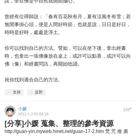
說，坐在佛堂中自然就開始攝心。
曾經有位禪師說：「春有百花秋有月，夏有涼風冬有雪；若
無閒事掛心頭，便是人間好時節」也就是說，日日是好日，
時時是好時，處處是淨土。
你可以找到自己的方法。譬如，可以在坐下後，拿出經書
時，也拿出一張佛像放在桌上，或許可以點香，或許可以向
佛（像）和經書問訊，再開始唸誦。
祝你找到適合自己的方法。
支持
反對
小媛
#
155
2011-1-2 01:04:18
[分享]小媛 蒐集、整理的參考資源
http://guan-yin.myweb.hinet.net/guan-17-2.htm 梵 咒 推 廣