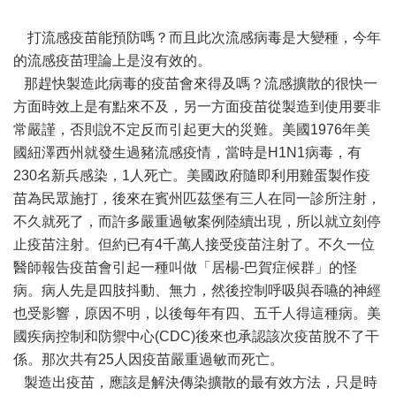
打流感疫苗能預防嗎？而且此次流感病毒是大變種，今年
的流感疫苗理論上是沒有效的。
那趕快製造此病毒的疫苗會來得及嗎？流感擴散的很快一
方面時效上是有點來不及，另一方面疫苗從製造到使用要非
常嚴謹，否則說不定反而引起更大的災難。美國1976年美
國紐澤西州就發生過豬流感疫情，當時是H1N1病毒，有
230名新兵感染，1人死亡。美國政府隨即利用雞蛋製作疫
苗為民眾施打，後來在賓州匹茲堡有三人在同一診所注射，
不久就死了，而許多嚴重過敏案例陸續出現，所以就立刻停
止疫苗注射。但約已有4千萬人接受疫苗注射了。不久一位
醫師報告疫苗會引起一種叫做「居楊-巴賀症候群」的怪
病。病人先是四肢抖動、無力，然後控制呼吸與吞嚥的神經
也受影響，原因不明，以後每年有四、五千人得這種病。美
國疾病控制和防禦中心(CDC)後來也承認該次疫苗脫不了干
係。那次共有25人因疫苗嚴重過敏而死亡。
製造出疫苗，應該是解決傳染擴散的最有效方法，只是時