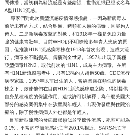
間傳播，當初稱為豬流感是有些錯誤，世衛組織已經改名為
A型H1N1流感。
專家們對此次新型流感疫情深感擔憂，一因為新病毒以
前所未有的方式，結合鳥類、豬類和人類的病毒，且能夠人
傳人。二是新病毒攻擊的對象，和1918年一樣是免疫力最
強的健康青壯年。目前WHO仍不明瞭較多年青人患病的原
因，但推測H1N1流感病毒株在1918年首次出現，造成大流
行，病毒並不斷變異、傳播到全世界。1957年出現了新種
亞型病毒H2N2，取代前次的H1N1，成為主力病毒。在所
有H1N1新流感患者中，只有13%的人超過50歲。CDC流行
病學家說，1957年以前出生的人，曾經暴露在類似的病毒
株之下，致使他們在目前H1N1新流感肆虐之際，得以提供
自身某種程度的保護作用。這或許可以解釋，為什麼美國大
部分的感染案例集中在孩童與年輕人，出現併發症與住院治
療的，除了慢性病病人外也都是年輕人。
目前新型流感的發病癥狀類似於季節性流感，死率可能為
0.1%，平常的季節流感死亡率為0.1%相近。SARS死亡率