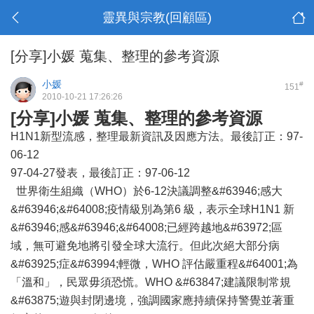
靈異與宗教(回顧區)
[分享]小媛 蒐集、整理的參考資源
小媛
#
151
2010-10-21 17:26:26
[分享]小媛 蒐集、整理的參考資源
H1N1新型流感，整理最新資訊及因應方法。最後訂正：97-
06-12
97-04-27發表，最後訂正：97-06-12
世界衛生組織（WHO）於6-12決議調整&#63946;感大
&#63946;&#64008;疫情級別為第6 級，表示全球H1N1 新
&#63946;感&#63946;&#64008;已經跨越地&#63972;區
域，無可避免地將引發全球大流行。但此次絕大部分病
&#63925;症&#63994;輕微，WHO 評估嚴重程&#64001;為
「溫和」，民眾毋須恐慌。WHO &#63847;建議限制常規
&#63875;遊與封閉邊境，強調國家應持續保持警覺並著重