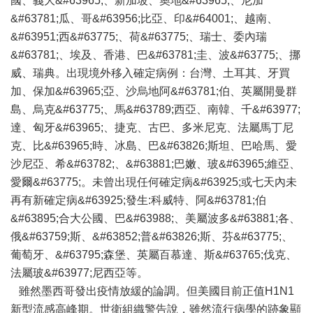
國、義大&#63965;、新加坡、奧地&#63965;、尼加
&#63781;瓜、哥&#63956;比亞、印&#64001;、越南、
&#63951;西&#63775;、荷&#63775;、瑞士、委內瑞
&#63781;、埃及、香港、巴&#63781;圭、波&#63775;、挪
威、瑞典。出現境外移入確定病例：台灣、土耳其、牙買
加、保加&#63965;亞、沙烏地阿&#63781;伯、英屬開曼群
島、烏克&#63775;、馬&#63789;西亞、南韓、千&#63977;
達、匈牙&#63965;、捷克、古巴、多米尼克、法屬馬丁尼
克、比&#63965;時、冰島、巴&#63826;斯坦、巴哈馬、愛
沙尼亞、希&#63782;、&#63881;巴嫩、玻&#63965;維亞、
愛爾&#63775;。未曾出現任何確定病&#63925;或七天內未
再有新確定病&#63925;發生:科威特、阿&#63781;伯
&#63895;合大公國、巴&#63988;、美屬波多&#63881;各、
俄&#63759;斯、&#63852;普&#63826;斯、芬&#63775;、
葡萄牙、&#63795;森堡、英屬百慕達、斯&#63765;伐克、
法屬玻&#63977;尼西亞等。
雖然墨西哥發出疫情放緩的論調。但美國目前正值H1N1
新型流感高峰期。世衛組織警告說，雖然流行病學的跡象顯