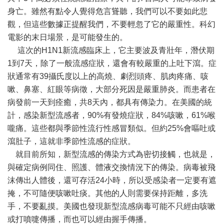
身亡。雖然有點令人覺得危言聳聽，我們可以不要如此悲
觀，但這些數據正提醒我們，不要輕忽了它的嚴重性。科幻
電影的末日場景，是可能發生的。
這次的H1N1新流感臨床上，它主要波及青壯年，潛伏期
1到7天，除了一般流感症狀，還會有較嚴重的上吐下瀉。症
狀通常有39攝氏度以上的高燒、劇烈頭疼、肌肉疼痛、咳
嗽、鼻塞、紅眼等病徵，大部分死因是嚴重肺炎。而患者在
病發前一天到痊癒，共8天內，都具有傳染力。在美國的統
計，感染新型流感者，90%有發燒症狀，84%咳嗽，61%喉
嚨痛。這些都與季節性流行性感冒類似。但約25%會嘔吐或
瀉肚子，這就非季節性流感的症狀。
就目前所知，新型流感的傳染方式為密切接觸，也就是，
與確定病例同住、照護、體液交換情況下的傳染。病毒被飛
沫傳出人體後，還可存活24小時，所以受感染者一定要有遮
掩，不可隨便咳嗽吐痰。其他的人則需要保持距離，多洗
手，不要亂摸。美國也發現新型流感病毒可能不只經由咳嗽
或打噴嚏傳播，而也可以經由握手傳播。