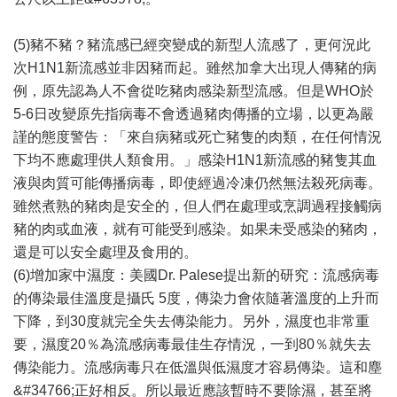
(5)豬不豬？豬流感已經突變成的新型人流感了，更何況此
次H1N1新流感並非因豬而起。雖然加拿大出現人傳豬的病
例，原先認為人不會從吃豬肉感染新型流感。但是WHO於
5-6日改變原先指病毒不會透過豬肉傳播的立場，以更為嚴
謹的態度警告：「來自病豬或死亡豬隻的肉類，在任何情況
下均不應處理供人類食用。」感染H1N1新流感的豬隻其血
液與肉質可能傳播病毒，即使經過冷凍仍然無法殺死病毒。
雖然煮熟的豬肉是安全的，但人們在處理或烹調過程接觸病
豬的肉或血液，就有可能受到感染。如果未受感染的豬肉，
還是可以安全處理及食用的。
(6)增加家中濕度：美國Dr. Palese提出新的研究：流感病毒
的傳染最佳溫度是攝氏 5度，傳染力會依隨著溫度的上升而
下降，到30度就完全失去傳染能力。另外，濕度也非常重
要，濕度20％為流感病毒最佳生存情況，一到80％就失去
傳染能力。流感病毒只在低溫與低濕度才容易傳染。這和塵
&#34766;正好相反。所以最近應該暫時不要除濕，甚至將