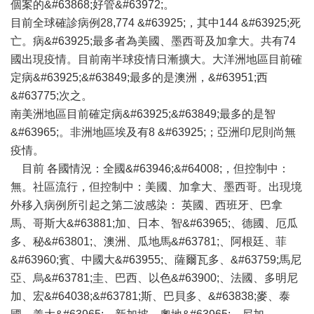
個案的&#63868;好管&#63972;。
目前全球確診病例28,774 &#63925;，其中144 &#63925;死
亡。病&#63925;最多者為美國、墨西哥及加拿大。共有74
國出現疫情。目前南半球疫情日漸擴大。大洋洲地區目前確
定病&#63925;&#63849;最多的是澳洲，&#63951;西
&#63775;次之。
南美洲地區目前確定病&#63925;&#63849;最多的是智
&#63965;。非洲地區埃及有8 &#63925;；亞洲印尼則尚無
疫情。
目前 各國情況：全國&#63946;&#64008;，但控制中：
無。社區流行，但控制中：美國、加拿大、墨西哥。出現境
外移入病例所引起之第二波感染： 英國、西班牙、巴拿
馬、哥斯大&#63881;加、日本、智&#63965;、德國、厄瓜
多、秘&#63801;、澳洲、瓜地馬&#63781;、阿根廷、菲
&#63960;賓、中國大&#63955;、薩爾瓦多、&#63759;馬尼
亞、烏&#63781;圭、巴西、以色&#63900;、法國、多明尼
加、宏&#64038;&#63781;斯、巴貝多、&#63838;麥、泰