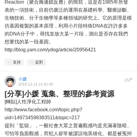
Reaction（聚合脢連鎖反應）的簡寫，這是在1985年所發
表的一項技術，目前仍廣泛的運用在基礎科學、醫療診斷、
生物技術、分子生物學等多種領域的研究上。它的原理是模
仿基因複製的基本原理，利用小片段特殊DNA在許許多多
的DNA分子中，尋找並放大某一片段，測出是否存在我們
想要找的某一段基因。
http://blog.yam.com/ydog/article/20956421
支持
反對
小媛
#
152
2010-12-11 21:41:45
[分享]小媛 蒐集、整理的參考資源
[轉貼]人性淨化工程師
http://www.facebook.com/topic.php?
uid=149734598383511&topic=217
提到「監獄」，一般社會大眾之普遍觀感均是充滿著陰暗、
可怕等負面觀感，而犯人卻常被謬誤地英雄化、都是被冤抑