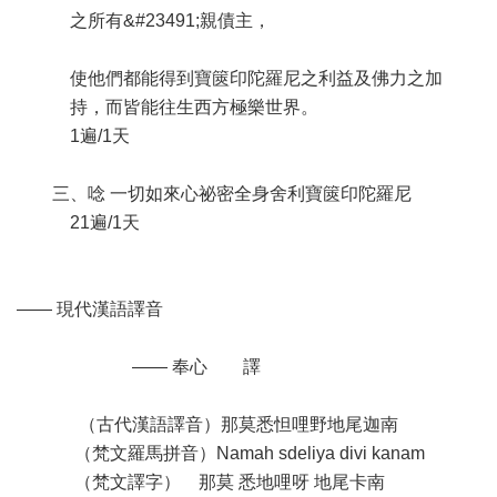
之所有&#23491;親債主，
使他們都能得到寶篋印陀羅尼之利益及佛力之加
持，而皆能往生西方極樂世界。
1遍/1天
三、唸 一切如來心祕密全身舍利寶篋印陀羅尼
21遍/1天
—— 現代漢語譯音
—— 奉心 譯
（古代漢語譯音）那莫悉怛哩野地尾迦南
（梵文羅馬拼音）Namah sdeliya divi kanam
（梵文譯字） 那莫 悉地哩呀 地尾卡南