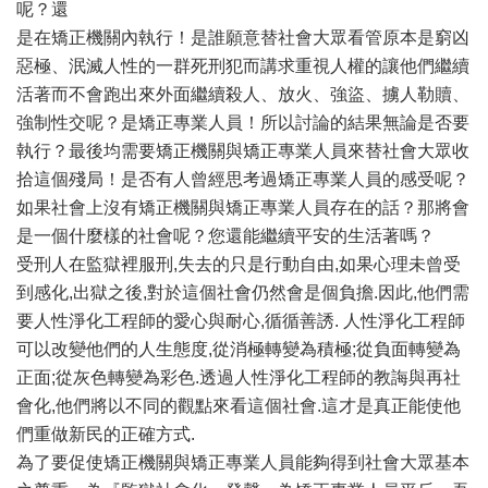
呢？還
是在矯正機關內執行！是誰願意替社會大眾看管原本是窮凶
惡極、泯滅人性的一群死刑犯而講求重視人權的讓他們繼續
活著而不會跑出來外面繼續殺人、放火、強盜、擄人勒贖、
強制性交呢？是矯正專業人員！所以討論的結果無論是否要
執行？最後均需要矯正機關與矯正專業人員來替社會大眾收
拾這個殘局！是否有人曾經思考過矯正專業人員的感受呢？
如果社會上沒有矯正機關與矯正專業人員存在的話？那將會
是一個什麼樣的社會呢？您還能繼續平安的生活著嗎？
受刑人在監獄裡服刑,失去的只是行動自由,如果心理未曾受
到感化,出獄之後,對於這個社會仍然會是個負擔.因此,他們需
要人性淨化工程師的愛心與耐心,循循善誘. 人性淨化工程師
可以改變他們的人生態度,從消極轉變為積極;從負面轉變為
正面;從灰色轉變為彩色.透過人性淨化工程師的教誨與再社
會化,他們將以不同的觀點來看這個社會.這才是真正能使他
們重做新民的正確方式.
為了要促使矯正機關與矯正專業人員能夠得到社會大眾基本