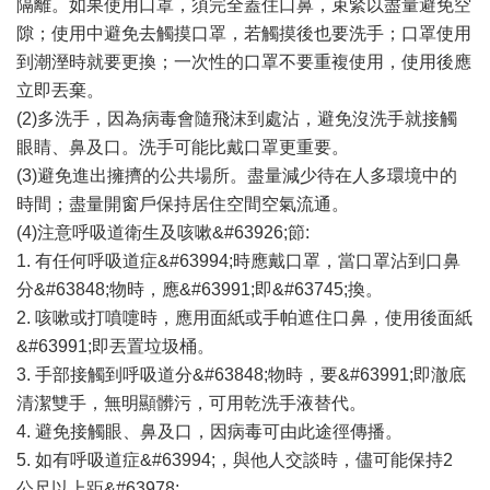
隔離。如果使用口罩，須完全蓋住口鼻，束緊以盡量避免空
隙；使用中避免去觸摸口罩，若觸摸後也要洗手；口罩使用
到潮溼時就要更換；一次性的口罩不要重複使用，使用後應
立即丟棄。
(2)多洗手，因為病毒會隨飛沫到處沾，避免沒洗手就接觸
眼睛、鼻及口。洗手可能比戴口罩更重要。
(3)避免進出擁擠的公共場所。盡量減少待在人多環境中的
時間；盡量開窗戶保持居住空間空氣流通。
(4)注意呼吸道衛生及咳嗽&#63926;節:
1. 有任何呼吸道症&#63994;時應戴口罩，當口罩沾到口鼻
分&#63848;物時，應&#63991;即&#63745;換。
2. 咳嗽或打噴嚏時，應用面紙或手帕遮住口鼻，使用後面紙
&#63991;即丟置垃圾桶。
3. 手部接觸到呼吸道分&#63848;物時，要&#63991;即澈底
清潔雙手，無明顯髒污，可用乾洗手液替代。
4. 避免接觸眼、鼻及口，因病毒可由此途徑傳播。
5. 如有呼吸道症&#63994;，與他人交談時，儘可能保持2
公尺以上距&#63978;。