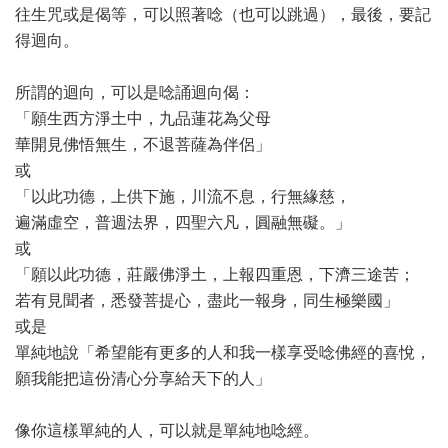
往生咒或是偈等，可以照著唸（也可以跳過），最後，要記
得迴向。
所謂的迴向，可以是唸誦迴向偈：
「願生西方淨土中，九品蓮花為父母
華開見佛悟無生，不退菩薩為伴侶」
或
「以此功德，上供下施，川流不息，行無緣慈，
遍滿虛空，普週法界，四聖六凡，圓融無礙。」
或
「願以此功德，莊嚴佛淨土，上報四重恩，下濟三途苦；
若有見聞者，悉發菩提心，盡此一報身，同生極樂國」
或是
單純地說「希望能有更多的人和我一樣享受唸佛經的喜悅，
願我能把這份清心分享給天下的人」
像你這樣單純的人，可以就是單純地唸經。