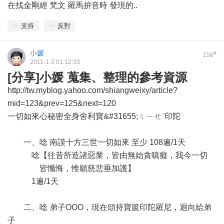
在找金剛經 梵文 羅馬拚音時 發現的..
支持
反對
小媛
#
156
2011-1-2 01:12:33
[分享]小媛 蒐集、整理的參考資源
http://tw.myblog.yahoo.com/shiangweixy/article?
mid=123&prev=125&next=120
一切如來心秘密全身舍利寶&#31655;ㄑㄧㄝˋ印陀
一、唸 南謨十方三世一切如來 至少 108遍/1天
唸【往昔所造諸惡業，皆由無始貪嗔癡，我今一切
皆懺悔，惟願慈悲垂加護】
1遍/1天
二、唸 弟子OOO，現在頌持寶篋印陀羅尼，迴向給弟
子