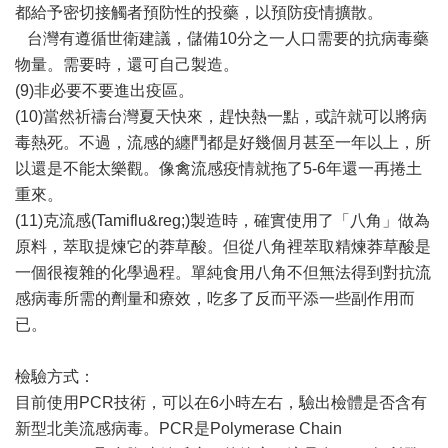
都給予密切接觸者預防性的投藥，以預防疫情擴散。
台灣有遵循世衛建議，儲備10分之一人口需要的抗病毒藥
物量。需要時，還可自己製造。
(9)非必要不要進出疫區。
(10)當然祈禱台灣夏天快來，趕快熱一點，或許就可以將病
毒熱死。不過，流感的纏鬥都是好幾個月甚至一年以上，所
以還是不能太樂觀。像禽流感疫情就拖了5-6年還一再捲土
重來。
(11)克流感(Tamiflu&reg;)製造時，確實使用了「八角」做為
原料，萃取提煉它的莽草酸。但從八角裡萃取精煉莽草酸是
一個很複雜的化學過程。單純食用八角不但無法得到對抗流
感病毒所需的劑量和療效，吃多了反而平添一些副作用而
已。
檢驗方式：
目前使用PCR技術，可以在6小時左右，驗出檢體是否含有
新型北美流感病毒。PCR是Polymerase Chain