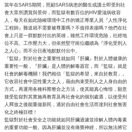
當年在SARS期間，照顧SARS病患的醫生或護士即受到社
會大眾所讚賞與景仰，而監獄有數百位的HIV愛滋病收容
人，每天在如此險峻環境中工作的矯正專業人員『人性淨化
工程師』難道就不需要被尊重嗎？不值得表揚嗎？他們在社
會上只是一群默默付出的英雄，雖然工作環境危險，社經地
位不高、工作壓力大，但依然堅守崗位繼續為『淨化受刑人
之人心』而不分日夜地默默付出中。
『監獄』對於社會之重要性就如同『肝臟』對於人體健康的
重要性一般，『肝臟』是人體的解毒器官，而『監獄』就是
社會的解毒機關！我們相信「監獄的希望，來自於教育」。
它收容社會中惡性重大之人，藉由拘束受刑人之人身自由的
方式，再運用各種科際整合之方法，使其能真心悔悟，願意
接受監獄對其實施再教育及再社會化的個別處遇，以使受刑
人釋放之後能重做新民，適於自由社會生活而達到社會無害
化之終極目標！
監獄對於社會安全之功能就如同肝臟過濾並排解人體內毒素
的重要功能一般。因為肝臟並沒有痛覺神經，所以無法將它