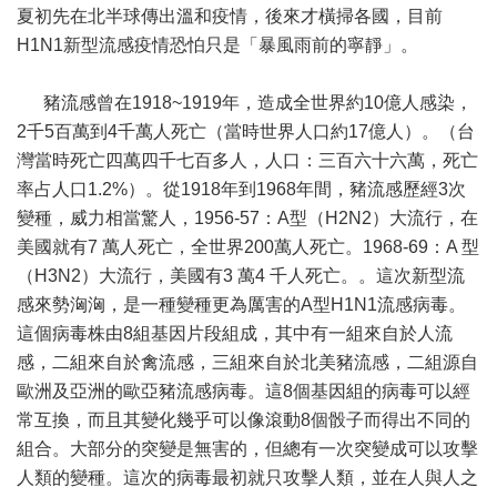
夏初先在北半球傳出溫和疫情，後來才橫掃各國，目前
H1N1新型流感疫情恐怕只是「暴風雨前的寧靜」。
豬流感曾在1918~1919年，造成全世界約10億人感染，
2千5百萬到4千萬人死亡（當時世界人口約17億人）。（台
灣當時死亡四萬四千七百多人，人口：三百六十六萬，死亡
率占人口1.2%）。從1918年到1968年間，豬流感歷經3次
變種，威力相當驚人，1956-57：A型（H2N2）大流行，在
美國就有7 萬人死亡，全世界200萬人死亡。1968-69：A 型
（H3N2）大流行，美國有3 萬4 千人死亡。。這次新型流
感來勢洶洶，是一種變種更為厲害的A型H1N1流感病毒。
這個病毒株由8組基因片段組成，其中有一組來自於人流
感，二組來自於禽流感，三組來自於北美豬流感，二組源自
歐洲及亞洲的歐亞豬流感病毒。這8個基因組的病毒可以經
常互換，而且其變化幾乎可以像滾動8個骰子而得出不同的
組合。大部分的突變是無害的，但總有一次突變成可以攻擊
人類的變種。這次的病毒最初就只攻擊人類，並在人與人之