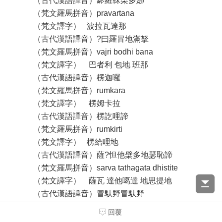
（古代漢語譯音）缽羅靺栗多娜
（梵文羅馬拼音）pravartana
（梵文譯字） 波拉瓦達那
（古代漢語譯音）?曰羅冒地滿拏
（梵文羅馬拼音）vajri bodhi bana
（梵文譯字） 巴者利 包地 班那
（古代漢語譯音）楞迦囉
（梵文羅馬拼音）rumkara
（梵文譯字） 楞姆卡拉
（古代漢語譯音）楞訖哩諦
（梵文羅馬拼音）rumkirti
（梵文譯字） 楞給哩地
（古代漢語譯音）薩?怛他檗多地瑟恥諦
（梵文羅馬拼音）sarva tathagata dhistite
（梵文譯字） 薩瓦 達他噶達 地思提地
（古代漢語譯音）冒馱野冒馱野
（梵文羅馬拼音）bodhaya bodhaya
回覆
（梵文譯字） 包達呀 包達呀