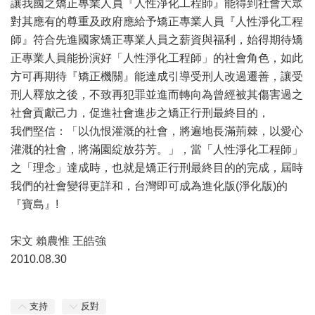
讓我國之矯正專業人員『人性淨化工程師』能得到社會大眾
對其應有的尊重及政府應給予矯正專業人員『人性淨化工程
師』符合先進國家矯正專業人員之薪資與福利，始得期待矯
正專業人員能扮演好「人性淨化工程師」的社會角色，如此
方可再期待『矯正機關』能達成引導受刑人改過遷善，讓受
刑人釋放之後，不致再犯罪並進而轉向為曾經被其傷害過之
社會貢獻己力，促進社會進步之矯正行刑最終目的，
我們堅信：「以仇恨灌溉的社會，將遍地長滿荊棘，以愛心
灌溉的社會，將滿園綻放芬芳。」，當「人性淨化工程師」
之「理念」達成時，也就是矯正行刑最終目的的完成，屆時
我們的社會變得更詳和，台灣即可成為進化版(淨化版)的
『寶島』!
宋文 賴農惟 王皓強
2010.08.30
支持
反對