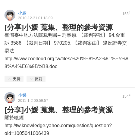
小媛
#
153
2010-12-31 01:18:09
[分享]小媛 蒐集、整理的參考資源
臺灣臺中地方法院裁判書-- 刑事類. 【裁判字號】 94,金重
訴,3586. 【裁判日期】 970205. 【裁判案由】 違反證券交
易法
http://www.coolloud.org.tw/files/%20%E8%A3%81%E5%8
8%A4%E6%9B%B8.doc
支持
反對
小媛
#
154
2011-1-2 00:59:57
[分享]小媛 蒐集、整理的參考資源
關於唸經...
http://tw.knowledge.yahoo.com/question/question?
qid=1005041006439