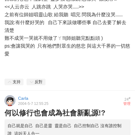
<<人云亦云 人跳亦跳 人哭亦哭.....>>
之前有位師姐唱靈山歌 給我聽 唱完 問我為什麼沒哭......
我說:有什麼好哭的 自己下來該做哪些事 自己去要了解去
清楚
難不成哭一哭就不用做了ㄚ!!(師姐聽完點點頭 )
ps:會讓我哭的 只有祂們對眾生的慈悲 與這大千界的一切慈
愛
支持
反對
Carla
#
24
2004-5-7 12:55:25
管理
何以修行也會成為社會新亂源!?
自己就是自己 自己是靈 靈是自己 自己控制自己 沒有誰控制
誰 這叫天人合一