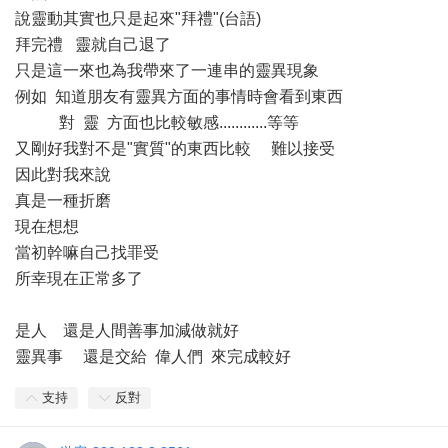
說靈動其實也只是起來"拜禮"(台語)
拜完禮 靈就自己退了
只是這一來也為我帶來了一連串的靈異現象
例如 知道朋友有靈異方面的事情時會看到東西
對 靈 方面也比較敏感............等等
又剛好我對不是"實質"的東西比較 難以接受
因此對我來說
真是一種折磨
現在想想
當初幹嘛自己找罪受
所幸現在正常多了
是人 還是人間善事加減做就好
靈異事 還是交給 偉人們 來完成較好
支持
反對