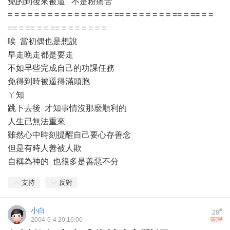
免的到後來被逼 不是粉痛苦
= = = = = = = = = = = = = = = = == = = = = = = = == = == = =
== = == = = == = = = = = = =
唉 當初偶也是想說
早走晚走都是要走
不如早些完成自己的功課任務
免得到時被逼得滿頭胞
ㄚ知
跳下去後 才知事情沒那麼順利的
人生已無法重來
雖然心中時刻提醒自己要心存善念
但是有時人善被人欺
自稱為神的 也很多是善惡不分
支持
反對
小白
#
28
2004-6-4 20:16:00
管理