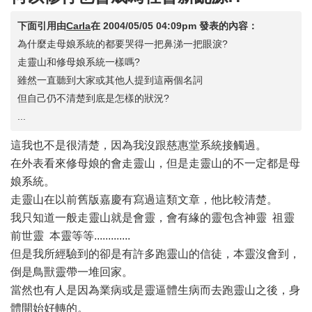
下面引用由
Carla
在
2004/05/05 04:09pm
發表的內容：
為什麼走母娘系統的都要哭得一把鼻涕一把眼淚?
走靈山和修母娘系統一樣嗎?
雖然一直聽到大家或其他人提到這兩個名詞
但自己仍不清楚到底是怎樣的狀況?
...
這我也不是很清楚，因為我沒跟慈惠堂系統接觸過。
在外表看來修母娘的會走靈山，但是走靈山的不一定都是母
娘系統。
走靈山在以前舊版嘉慶有寫過這類文章，他比較清楚。
我只知道一般走靈山就是會靈，會有緣的靈包含神靈 祖靈
前世靈 本靈等等.............
但是我所經驗到的卻是有許多跑靈山的信徒，本靈沒會到，
倒是鳥獸靈帶一堆回家。
當然也有人是因為業病或是靈逼體生病而去跑靈山之後，身
體開始好轉的。