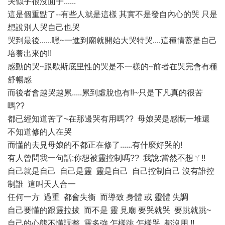
哭似乎很沒面子......
這是個重點了--有些人就是這樣 其實不是發自內心的哭 只是
想說別人哭自己也哭
哭到最後......嘿~一進到廟就開始大哭特哭....這種情蓄是自己
培養出來的!!
感動的哭~跟歇斯底里性的哭是不一樣的~前者在哭完會有種
舒暢感
而後者會越哭越累.....累到虛脫也有!!~只是下凡真的很苦
嗎??
都已經知道苦了~在那邊哭有用嗎?? 母娘哭是感慨一堆還
不知道修的人在哭
而懂的去見母娘的不都正在修了......有什麼好哭的!
有人曾問我一句話:你想被靈控制嗎?? 我說:當然不想ㄚ!!
自己就是自己 自己是靈 靈是自己 自己控制自己 沒有誰控
制誰 這叫天人合一
任何一方 過重 都會失衡 而導致 身體 或 靈體 失調
自己要懂的跟靈拉拔 而不是 靈 見廟 要哭就哭 要跳就跳~
自己的心態不懂調整 靈多強 怎樣跳 怎樣哭 都沒用 !!