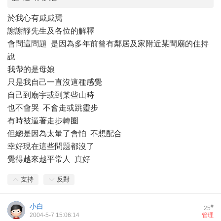
於我心有戚戚焉
謝謝靜先生及各位的解釋
會問這問題 是因為多年前曾有鄰居及家附近某間廟的住持
說
我帶的是母娘
只是我自己一直沒這種感覺
自己到廟宇或到某些山時
也不會哭 不會走或跳靈步
有時被逼著走步轉圈
但總是因為太暈了會怕 不想配合
幸好現在這些問題都沒了
覺得越來越平常人 真好
支持
反對
小白
#
25
2004-5-7 15:06:14
管理