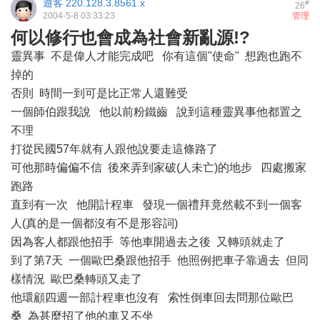
遊客
220.128.3.8561.x
#
26
2004-5-8 03:33:23
管理
何以修行也會成為社會新亂源!?
靈異事 不是偉人才能完成吧 你有這個"使命" 想跑也跑不
掉的
否則 時間一到可是比正常人還難受
一個師伯跟我說 他以前粉鐵齒 說到這種靈異事他都置之
不理
打從民國57年就有人跟他說要走這條路了
可他那時偏偏不信 後來弄到家破(人未亡)的地步 四處搬家
跑路
直到有一次 他開計程車 發現一個禮拜竟然載不到一個客
人(真的是一個都沒有不是形容詞)
因為客人都跟他招手 等他車開過去之後 又轉頭就走了
到了第7天 一個歐巴桑跟他招手 他照例把車子靠過去 但同
樣情況 歐巴桑轉頭又走了
他環顧四週一部計程車也沒有 索性倒車回去問那位歐巴
桑 為甚麼招了他的車又不坐