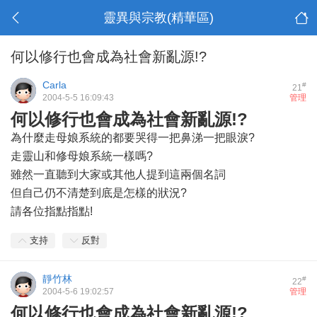
靈異與宗教(精華區)
何以修行也會成為社會新亂源!?
Carla
#
21
2004-5-5 16:09:43
管理
何以修行也會成為社會新亂源!?
為什麼走母娘系統的都要哭得一把鼻涕一把眼淚?
走靈山和修母娘系統一樣嗎?
雖然一直聽到大家或其他人提到這兩個名詞
但自己仍不清楚到底是怎樣的狀況?
請各位指點指點!
支持
反對
靜竹林
#
22
2004-5-6 19:02:57
管理
何以修行也會成為社會新亂源!?