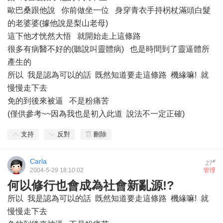
歐巴桑跟他說 你前做坐一位 身穿青衣手持柺杖滿頭白髮
的老婆婆(據他說是梨山老母)
這下他才恍然大悟 就開始走上這條路
很多有病醫不好的(聽說叫靈體病) 也是時間到了靈逼體所
產生的
所以 我是認為可以的話 既然知道要走這條路 機緣嘛! 就
慢慢走下去
免的到後來被逼 不是粉痛苦
(僅供參考~~因為我也是初入此道 說法不一定正確)
支持
反對
刪除
Carla
#
27
2004-5-29 18:10:02
管理
何以修行也會成為社會新亂源!?
所以 我是認為可以的話 既然知道要走這條路 機緣嘛! 就
慢慢走下去