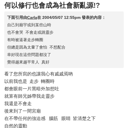
何以修行也會成為社會新亂源!?
下面引用由
Carla
在
2004/05/07 12:55pm
發表的內容：
自己到廟宇或到某些山時
也不會哭 不會走或跳靈步
有時被逼著走步轉圈
但總是因為太暈了會怕 不想配合
幸好現在這些問題都沒了
覺得越來越平常人 真好
看了您所寫的也讓我心有戚戚焉吶
以前我也是 走步 轉圈時
都會眼前一片黑暗外加想吐
就算有師兄姊帶我走靈步
我還是不會走
後來到了一間宮廟
在不帶任何的強迫感 腦筋 眼睛 皆清楚之下
自然的靈動