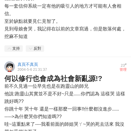
每一套信仰系統一定有他的吸引人的地方才可能有人會相
信。
至於缺點就要見仁見智了。
見到母娘會哭，我記得在以前的文章寫過，但是散落何處，
挖麻不知道
支持
反對
真頁不真頁
#
23
2004-5-6 21:31:37
管理
何以修行也會成為社會新亂源!?
前不久見過一位早先也是在跑靈山的師兄
他說:跑靈山其實並不是不好~只是......你們認為 這樣哭 這樣
跳好嗎??
你跳十年 哭十年 還是一樣那麼一回事!!什麼都沒進步......
----->為什麼哭你們知道嗎??
哇~這重點來了----我看前面的師姐哭ㄚ~哭的死去活來 我沒