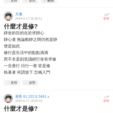
支持
反對
刪除
天璣
#
16
2004-6-17 16:36:51
管理
什麼才是修?
靜坐的目的在於求靜心
靜心者 無論動靜之間仍然是靜
便是如此
修行是生活中的點點滴滴
而不非是刻意誦經打坐有求修
一念善行 日行一善 皆是修
執著者 何謂放下 怎稱入門
支持
反對
遊客
61.222.6.3461.x
#
17
2004-6-17 19:00:43
管理
什麼才是修?