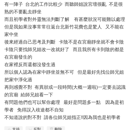
有一陣子 台北的工作比較少 而聽師姐說宮壇很亂 不是很
熟的不要亂去靜坐
而且初學者對外靈無法判斷了解 有甚麼狀況可能難以處理
但是我如果沒事常常往返台北新竹花費也是驚人 又不能在
家中坐
後來經過自己思考及判斷 卡陰不是在宮廟靜坐就不會卡陰
卡陰只要找師兄姐改一改就好了 而且我所有卡到陰的都是
在宮廟發生的
在家裡反而還都沒發生過
所以個人認為在家中靜坐並無不可 但是最好先找位師兄姐
把家中淨化過
再則感覺不對 有異狀或一段時間(大概一週啦)一定要去認識
的宮廟 給師兄姐看一下
有問題他們也可以幫你處理 最好是問題多一點 因為是初
學者 免得誤入歧途都不自知
不知道說的對不對 請各位師兄姐指正!!因為我也是初學者
支持
反對
刪除