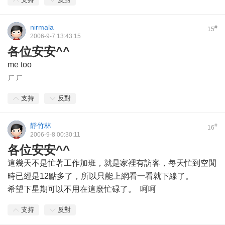
nirmala
#
15
2006-9-7 13:43:15
各位安安^^
me too
ㄏㄏ
支持
反對
靜竹林
#
16
2006-9-8 00:30:11
各位安安^^
這幾天不是忙著工作加班，就是家裡有訪客，每天忙到空閒
時已經是12點多了，所以只能上網看一看就下線了。
希望下星期可以不用在這麼忙碌了。 呵呵
支持
反對