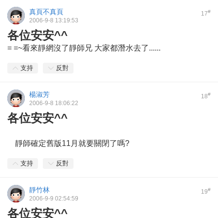
真頁不真頁
#
17
2006-9-8 13:19:53
各位安安^^
= =~看來靜網沒了靜師兄 大家都潛水去了......
支持
反對
楊淑芳
#
18
2006-9-8 18:06:22
各位安安^^
靜師確定舊版11月就要關閉了嗎?
支持
反對
靜竹林
#
19
2006-9-9 02:54:59
各位安安^^