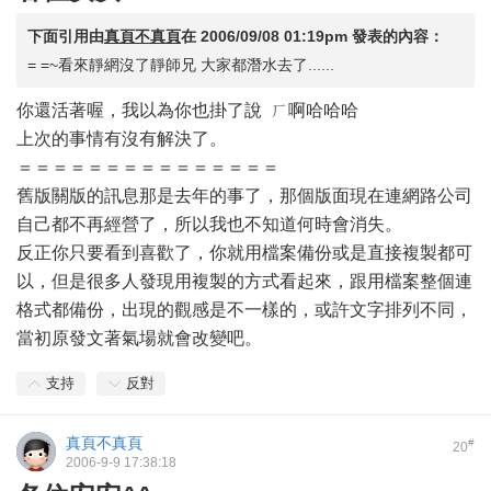
下面引用由
真頁不真頁
在
2006/09/08 01:19pm
發表的內容：
= =~看來靜網沒了靜師兄 大家都潛水去了......
你還活著喔，我以為你也掛了說 ㄏ啊哈哈哈
上次的事情有沒有解決了。
＝＝＝＝＝＝＝＝＝＝＝＝＝＝＝
舊版關版的訊息那是去年的事了，那個版面現在連網路公司
自己都不再經營了，所以我也不知道何時會消失。
反正你只要看到喜歡了，你就用檔案備份或是直接複製都可
以，但是很多人發現用複製的方式看起來，跟用檔案整個連
格式都備份，出現的觀感是不一樣的，或許文字排列不同，
當初原發文著氣場就會改變吧。
支持
反對
真頁不真頁
#
20
2006-9-9 17:38:18