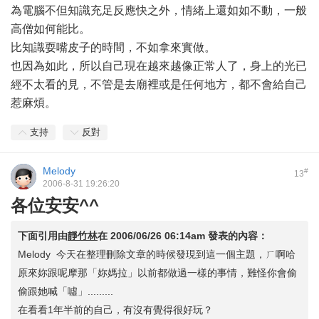
為電腦不但知識充足反應快之外，情緒上還如如不動，一般
高僧如何能比。
比知識耍嘴皮子的時間，不如拿來實做。
也因為如此，所以自己現在越來越像正常人了，身上的光已
經不太看的見，不管是去廟裡或是任何地方，都不會給自己
惹麻煩。
支持
反對
Melody
#
13
2006-8-31 19:26:20
各位安安^^
下面引用由
靜竹林
在
2006/06/26 06:14am
發表的內容：
Melody 今天在整理刪除文章的時候發現到這一個主題，ㄏ啊哈
原來妳跟呢摩那「妳媽拉」以前都做過一樣的事情，難怪你會偷
偷跟她喊「噓」.........
在看看1年半前的自己，有沒有覺得很好玩？