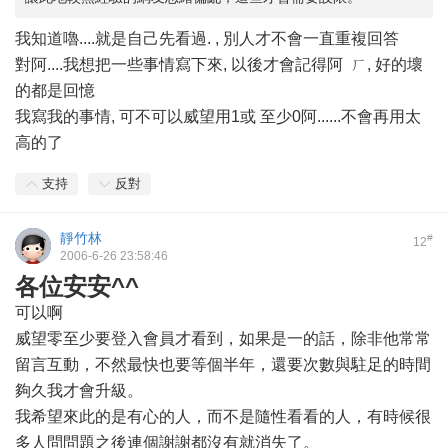
我知道嚕....就是自己先看過. , 別人才不會一直重複回答
對阿....我想把一些事情寫下來, 以後才會記得阿 ㄏ, 好的壞
的都是回憶
我寫我的事情, 可不可以威望用1或 至少0阿......不會再用太
高的了
支持
反對
靜竹林
#
12
2006-6-26 23:58:46
各位安安^^
可以啊
威望零至少要登入會員才看到，如果是一的話，除非他常常
留言互動，不然最快也要等個半年，還要次數與駐足的時間
夠久我才會升級。
我希望來此的是有心的人，而不是隨性看看的人，有時候很
多人問問題之後連個謝謝都沒有就消失了。