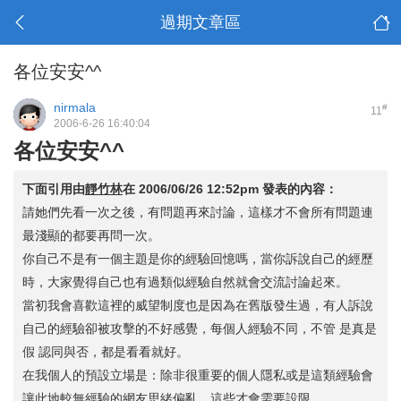
過期文章區
各位安安^^
nirmala
#
11
2006-6-26 16:40:04
各位安安^^
下面引用由
靜竹林
在
2006/06/26 12:52pm
發表的內容：
請她們先看一次之後，有問題再來討論，這樣才不會所有問題連
最淺顯的都要再問一次。
你自己不是有一個主題是你的經驗回憶嗎，當你訴說自己的經歷
時，大家覺得自己也有過類似經驗自然就會交流討論起來。
當初我會喜歡這裡的威望制度也是因為在舊版發生過，有人訴說
自己的經驗卻被攻擊的不好感覺，每個人經驗不同，不管 是真是
假 認同與否，都是看看就好。
在我個人的預設立場是：除非很重要的個人隱私或是這類經驗會
讓此地較無經驗的網友思緒偏亂，這些才會需要設限。