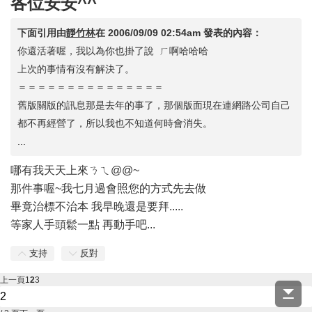
各位安安^^
下面引用由
靜竹林
在
2006/09/09 02:54am
發表的內容：
你還活著喔，我以為你也掛了說 ㄏ啊哈哈哈
上次的事情有沒有解決了。
＝＝＝＝＝＝＝＝＝＝＝＝＝＝＝
舊版關版的訊息那是去年的事了，那個版面現在連網路公司自己
都不再經營了，所以我也不知道何時會消失。
...
哪有我天天上來ㄋㄟ@@~
那件事喔~我七月過會照您的方式先去做
畢竟治標不治本 我早晚還是要拜.....
等家人手頭鬆一點 再動手吧...
支持
反對
上一頁
1
2
3