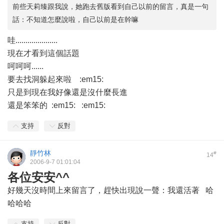
前些天莉臻跟我說，她跑去舊版看到自己以前的留言，真是一句
話：不知道怎麼說啦，自己以前是在幹嘛
哇.....................
現在才看到這個話題
呵呵呵......
要去找洞躲起來啦
:em15:
只是到現在我好像還是沒什麼長進
還是笨笨的 :em15: :em15:
支持
反對
靜竹林
#
14
2006-9-7 01:01:04
各位安安^^
好幾天沒時間上來留言了，趕快出現說一聲：我還活著 哈
哈哈哈
支持
反對