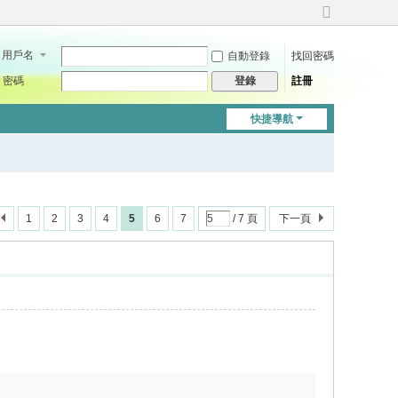
切
換
用戶名
自動登錄
找回密碼
到
寬
密碼
註冊
登錄
版
快捷導航
1
2
3
4
5
6
7
/ 7 頁
下一頁