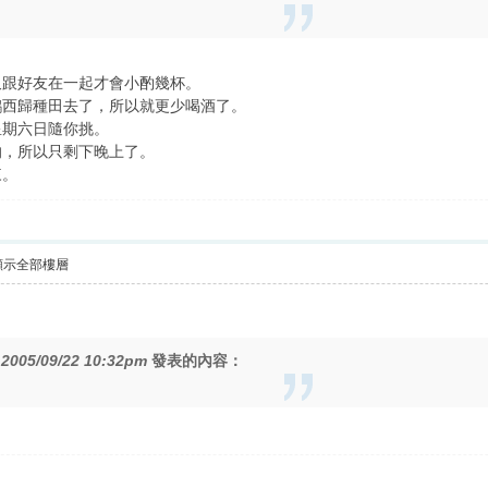
。
又跟好友在一起才會小酌幾杯。
鶴西歸種田去了，所以就更少喝酒了。
星期六日隨你挑。
的，所以只剩下晚上了。
來。
顯示全部樓層
在
2005/09/22 10:32pm
發表的內容：