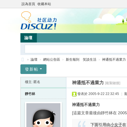
設為首頁
收藏本站
論壇
»
論壇
›
網站公告區
›
新生報到 笑談生活
›
神通抵不過業力
靜
發新帖
竹
樓主: 匿名
神通抵不過業力
[複製鏈接]
林
心
靜竹林
發表於 2005-9-22 22:32:45
|
靈
神通抵不過業力
網
[這篇文章最後由靜竹林在 2005/09
站
下面引用由
小女子