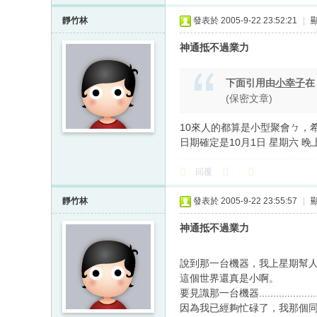
靜竹林
發表於 2005-9-22 23:52:21
|
神通抵不過業力
下面引用由
小幸子
(保密文章)
10來人的都算是小型聚會ㄅ，
日期確定是10月1日 星期六 晚
回覆
靜竹林
發表於 2005-9-22 23:55:57
|
神通抵不過業力
說到那一台機器，我上星期幫
這個世界還真是小啊。
要見識那一台機器.................
因為我已經夠忙碌了，我那個