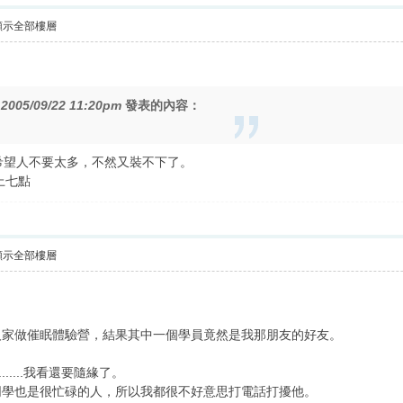
顯示全部樓層
在
2005/09/22 11:20pm
發表的內容：
希望人不要太多，不然又裝不下了。
上七點
顯示全部樓層
人家做催眠體驗營，結果其中一個學員竟然是我那朋友的好友。
..........我看還要隨緣了。
同學也是很忙碌的人，所以我都很不好意思打電話打擾他。