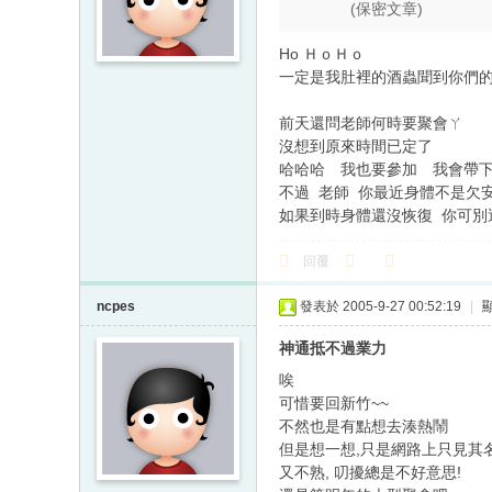
(保密文章)
Ho ＨｏＨｏ
一定是我肚裡的酒蟲聞到你們
前天還問老師何時要聚會ㄚ
沒想到原來時間已定了
哈哈哈 我也要參加 我會帶
不過 老師 你最近身體不是欠
如果到時身體還沒恢復 你可別
回覆
ncpes
發表於 2005-9-27 00:52:19
|
神通抵不過業力
唉
可惜要回新竹~~
不然也是有點想去湊熱鬧
但是想一想,只是網路上只見其
又不熟, 叨擾總是不好意思!