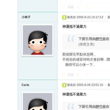
回覆
小幸子
發表於 2005-9-23 14:17:13
|
神通抵不過業力
下面引用由
靜竹林
(保密文章)
那就辦完早點休息啊...
不然你的感冒何時才會好啊.. 體
難得可以小休一下..
回覆
Carla
發表於 2005-9-26 23:51:15
|
神通抵不過業力
下面引用由
靜竹林