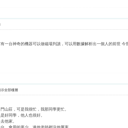
3
有一台神奇的機器可以做磁場判讀，可以用數據解析出一個人的前世 今世
顯示全部樓層
名門山莊，可是我很忙，我那同學更忙。
然是好同學，他人也很好。
人去他家。
幾台，會用的更少，連他老師都沒他厲害。