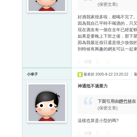
(保密文章)
好酒我家很多啦，都喝不完了
因為我自己平時不喝酒的，只
現在酒友有一個在去年已經駕
如果是要晚上下班之後，那下
因為我最近假日還是很少放假
到時候有興趣的網友可以一起
回覆
小幸子
發表於 2005-9-22 23:20:22
|
神通抵不過業力
下面引用由
靜竹林
(保密文章)
這樣也算是小型的嗎?
回覆