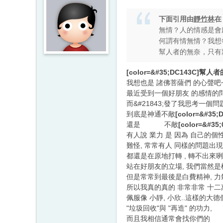
下面引用由
靜竹林
無情？人的情感是會
何謂有情無情？我想
幫人者的無奈，只有
[color=&#35;DC143C
我想也是 諸佛菩薩們 的心聲吧
最近受到一個好朋友 的感情的問
而&#21843;發了我思考一個問
到底是神通不敵
[color=&#35
還是 不敵
[color=&#3
有人說 業力 是 因為 自己的個性
難怪, 常常有人 同樣的問題出現
都還是在原地打轉 , 轉不出來咧.
站在好朋友的立場, 我們當然是
但是常常到最後是白費精神, 力
所以我真的真的 非常非常 十二
佩服像 小靜, 小欣..這樣的大德
"垃圾回收"與 "再造" 的功力,
而且我相信通常會找你們的