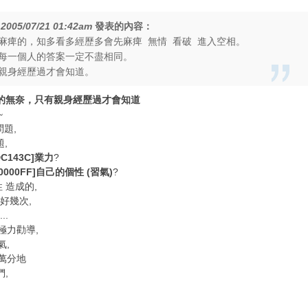
在
2005/07/21 01:42am
發表的內容：
麻痺的，知多看多經歷多會先麻痺 無情 看破 進入空相。
每一個人的答案一定不盡相同。
親身經歷過才會知道。
]幫人者的無奈，只有親身經歷過才會知道
~
題,
題,
;DC143C]業力
?
5;0000FF]自己的個性 (習氣)
?
 造成的,
好幾次,
..
極力勸導,
氣,
萬分地
們,