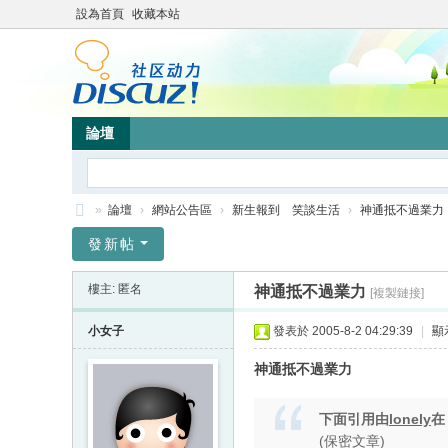
設為首頁
收藏本站
論壇
»
論壇
›
網站公告區
›
新生報到 笑談生活
›
神通抵不過業力
靜
發新帖
竹
樓主: 匿名
神通抵不過業力
[複製鏈接]
林
心
小女子
發表於 2005-8-2 04:29:39
|
顯
靈
神通抵不過業力
網
站
下面引用由
lonely
(保密文章)