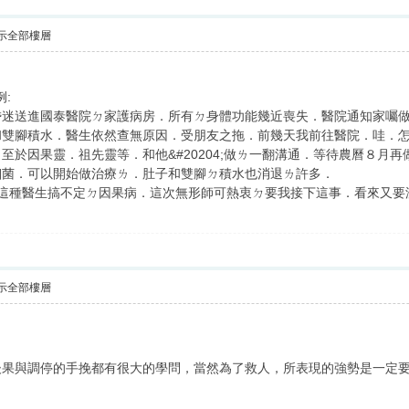
示全部樓層
:
昏迷送進國泰醫院ㄉ家護病房．所有ㄉ身體功能幾近喪失．醫院通知家囑
和雙腳積水．醫生依然查無原因．受朋友之拖．前幾天我前往醫院．哇．
至於因果靈．祖先靈等．和他&#20204;做ㄌ一翻溝通．等待農曆８月再
細菌．可以開始做治療ㄌ．肚子和雙腳ㄉ積水也消退ㄌ許多．
來這種醫生搞不定ㄉ因果病．這次無形師可熱衷ㄉ要我接下這事．看來又要
示全部樓層
後果與調停的手挽都有很大的學問，當然為了救人，所表現的強勢是一定