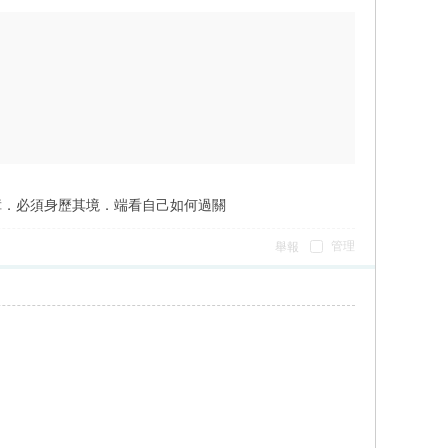
障．必須身歷其境．端看自己如何過關
管理
舉報