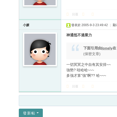
回覆
小媛
發表於 2005-9-3 23:49:42
|
顯
神通抵不過業力
下面引用由
lonely
(保密文章)
一切冥冥之中自有其安排~~
強勢? 哇哈哈~~~
多強才算"強"啊?? 哈~~~
回覆
發新帖