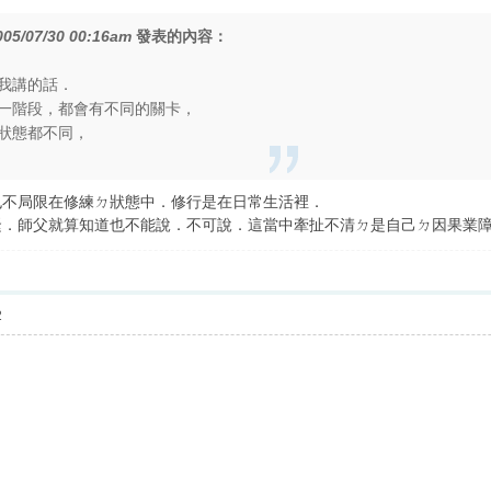
005/07/30 00:16am
發表的內容：
我講的話．
一階段，都會有不同的關卡，
狀態都不同，
也不局限在修練ㄉ狀態中．修行是在日常生活裡．
緊．師父就算知道也不能說．不可說．這當中牽扯不清ㄉ是自己ㄉ因果業
2