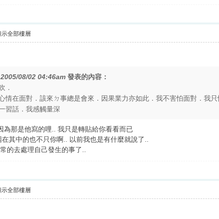
顯示全部樓層
在
2005/08/02 04:46am
發表的內容：
吹．
心情在面對．該來ㄉ事總是會來．因果業力亦如此．我不害怕面對．我只
一習話．我感觸量深
 因為那是他寫的哩.. 我只是轉貼給你看看而已
困在其中的也不只你啊.. 以前我也是有什麼就說了..
平常的去處理自己發生的事了..
顯示全部樓層