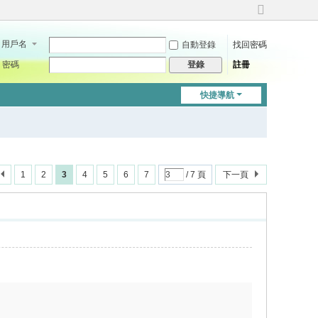
切
換
用戶名
自動登錄
找回密碼
到
寬
密碼
註冊
登錄
版
快捷導航
1
2
3
4
5
6
7
/ 7 頁
下一頁