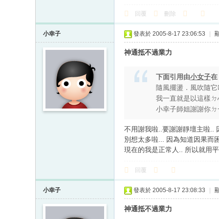
回覆
刪除
小幸子
發表於 2005-8-17 23:06:53
|
神通抵不過業力
下面引用由
小女子
隨風擺盪．風吹隨它
我一直就是以這樣ㄉ
小幸子師姐謝謝你ㄉ
不用謝我啦..要謝謝靜壇主啦..
別想太多啦... 因為知道因果而
現在的我是正常人.. 所以就用
回覆
小幸子
發表於 2005-8-17 23:08:33
|
神通抵不過業力