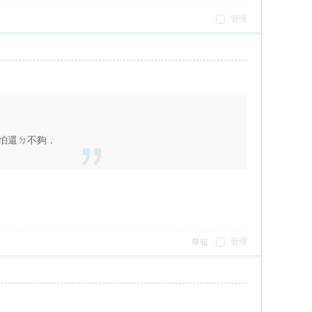
管理
怕還ㄉ不夠．
管理
舉報