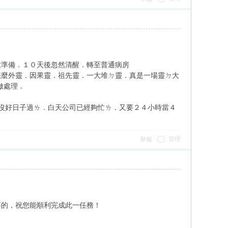
做準備．１０天後忽然清醒．轉至普通病房
怎麼外靈．因果靈．祖先靈．一大堆ㄉ靈．真是一場靈ㄉ大
做處理．
沒好日子過ㄌ．白天公司已經夠忙ㄌ．又要２４小時當４
管理
舉報
要的，祝您能順利完成此一任務！