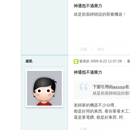
神通抵不過業力
就是前面靜師說的那臺機器ㄚ
回覆
刪除
建凱
發表於 2005-8-22 11:07:28
|
神通抵不過業力
下面引用由
aesop
就是前面靜師說的那
老師家的機器不少台哩..
都是好用的東西, 看你要看木工
還是要電鑽, 都是好東西..呵..
回覆