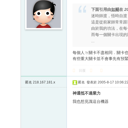
下面引用由
如颶
在
2
迷時師渡，悟時自渡
這是從前家師常常跟
由於我的功法，在每
而每一個關卡出現的
...
每個人ㄉ關卡不盡相同．關卡
有些重大關卡並不會事先有預
回覆
匿名
218.167.181.x
匿名
發表於 2005-8-17 10:06:2
神通抵不過業力
我也想見識這台機器