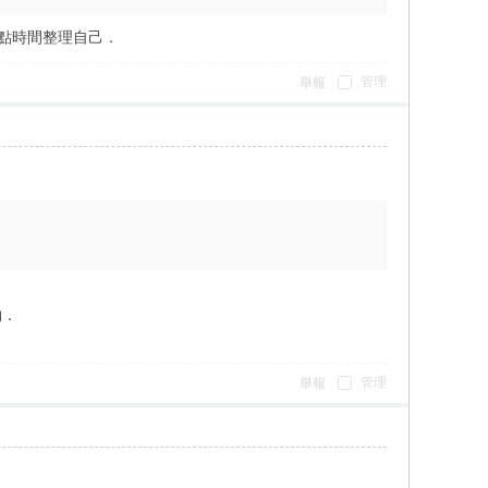
一點時間整理自己．
管理
舉報
夠．
管理
舉報