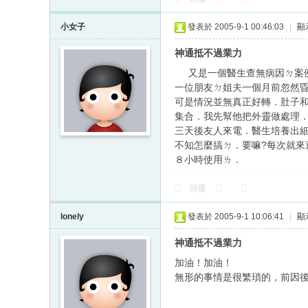
小女子
發表於 2005-9-1 00:46:03
|
顯
神通抵不過業力
又是一個醫生查無病因ㄉ案例
一位朋友ㄉ姐夫一個月前忽然
可是情況並無真正好轉．肚子
集合．我先幫他把外靈做處理．
三天後友人來電．醫生培養出
不知怎麼搞ㄉ．要嘛?每次就
８小時使用ㄌ．
回覆
lonely
發表於 2005-9-1 10:06:41
|
顯
神通抵不過業力
加油！加油！
無形的事情是很繁瑣的，前因