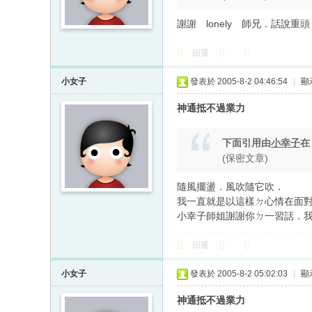
謝謝 lonely 師兄．話
回覆
小女子
發表於 2005-8-2 04:46:54
|
顯
神通抵不過業力
下面引用由
小幸子
(保密文章)
隨風擺盪．風吹隨它吹．
我一直就是以這樣ㄉ心情在面
小幸子師姐謝謝你ㄉ一習話．
回覆
小女子
發表於 2005-8-2 05:02:03
|
顯
神通抵不過業力