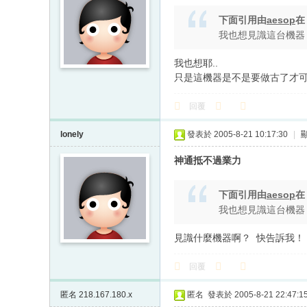
下面引用由
aesop
我也想見識這台機器
我也想耶..
只是這機器是不是要做古了才可
回覆
lonely
發表於 2005-8-21 10:17:30
|
神通抵不過業力
下面引用由
aesop
我也想見識這台機器
見識什麼機器啊？
快告訴我！
回覆
匿名
218.167.180.x
匿名
發表於 2005-8-21 22:47:1