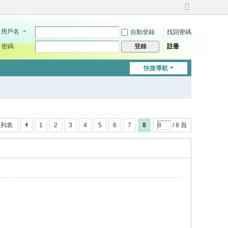
切
換
用戶名
自動登錄
找回密碼
到
寬
密碼
註冊
登錄
版
快捷導航
回列表
1
2
3
4
5
6
7
8
/ 8 頁