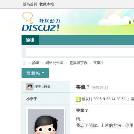
設為首頁
收藏本站
論壇
»
論壇
›
網站公告區
›
靈異與宗教
›
喪氣？
靜
發新帖
竹
樓主:
莉蓁
喪氣？
[複製鏈接]
林
心
小幸子
發表於 2005-9-23 14:20:52
|
靈
喪氣？
網
晴...
站
我忘了問你.. 上述的方法.. 你用