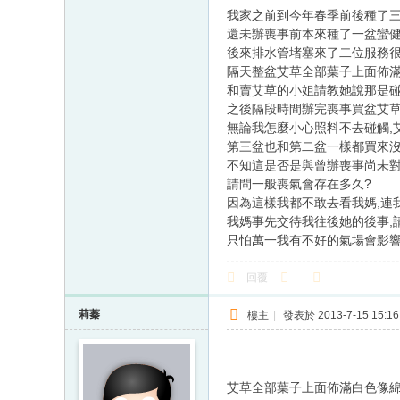
我家之前到今年春季前後種了
還未辦喪事前本來種了一盆蠻
後來排水管堵塞來了二位服務
隔天整盆艾草全部葉子上面佈滿
和賣艾草的小姐請教她說那是碰
之後隔段時間辦完喪事買盆艾草
無論我怎麼小心照料不去碰觸,
第三盆也和第二盆一樣都買來沒
不知這是否是與曾辦喪事尚未對
請問一般喪氣會存在多久?
因為這樣我都不敢去看我媽,連
我媽事先交待我往後她的後事,
只怕萬一我有不好的氣場會影
回覆
莉蓁
樓主
|
發表於 2013-7-15 15:16
艾草全部葉子上面佈滿白色像