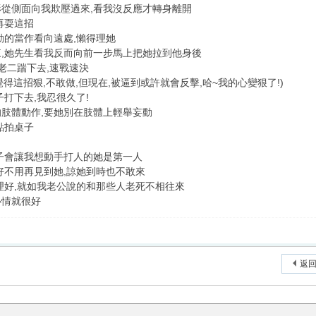
從側面向我欺壓過來,看我沒反應才轉身離開
再耍這招
動的當作看向遠處,懶得理她
,她先生看我反而向前一步馬上把她拉到他身後
老二踹下去,速戰速決
覺得這招狠,不敢做,但現在,被逼到或許就會反擊,哈~我的心變狠了!)
打下去,我忍很久了!
肢體動作,要她別在肢體上輕舉妄動
點拍桌子
子會讓我想動手打人的她是第一人
好不用再見到她,諒她到時也不敢來
理好,就如我老公說的和那些人老死不相往來
心情就很好
返