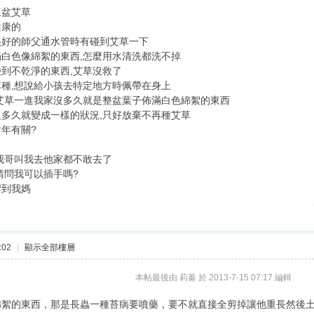
三盆艾草
健康的
很好的師父通水管時有碰到艾草一下
白色像綿絮的東西,怎麼用水清洗都洗不掉
到不乾淨的東西,艾草沒救了
種,想說給小孩去特定地方時佩帶在身上
艾草一進我家沒多久就是整盆葉子佈滿白色綿絮的東西
多久就變成一樣的狀況,只好放棄不再種艾草
年有關?
我哥叫我去他家都不敢去了
請問我可以插手嗎?
響到我媽
:02
|
顯示全部樓層
本帖最後由 莉蓁 於 2013-7-15 07:17 編輯
綿絮的東西，那是長蟲一種苔病要噴藥，要不就直接全剪掉讓他重長然後