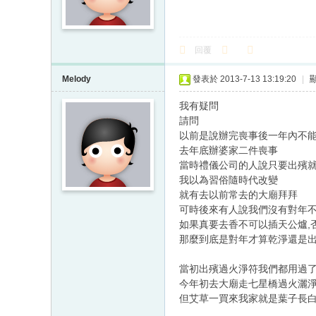
回覆
Melody
發表於 2013-7-13 13:19:20
|
我有疑問
請問
以前是說辦完喪事後一年內不
去年底辦婆家二件喪事
當時禮儀公司的人說只要出殯
我以為習俗隨時代改變
就有去以前常去的大廟拜拜
可時後來有人說我們沒有對年
如果真要去香不可以插天公爐,
那麼到底是對年才算乾淨還是出
當初出殯過火淨符我們都用過
今年初去大廟走七星橋過火灑
但艾草一買來我家就是葉子長