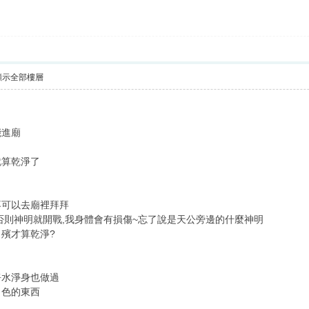
顯示全部樓層
能進廟
就算乾淨了
不可以去廟裡拜拜
否則神明就開戰,我身體會有損傷~忘了說是天公旁邊的什麼神明
殯才算乾淨?
了
淨水淨身也做過
白色的東西