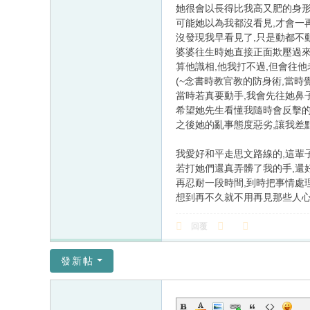
她很會以長得比我高又肥的身形
可能她以為我都沒看見,才會一
沒發現我早看見了,只是動都不
婆婆往生時她直接正面欺壓過來
算他識相,他我打不過,但會往他
(~念書時教官教的防身術,當時
當時若真要動手,我會先往她鼻子
希望她先生看懂我隨時會反擊的
之後她的亂事態度惡劣,讓我差
我愛好和平走思文路線的,這輩
若打她們還真弄髒了我的手,還
再忍耐一段時間,到時把事情處
想到再不久就不用再見那些人
回覆
發新帖