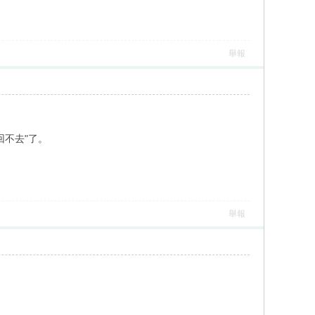
舉報
不去"了。
舉報