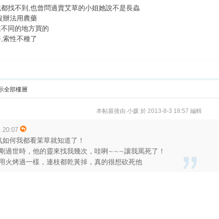
都找不到,也曾問過賣艾草的小姐她說不是長蟲
沒辦法用農藥
在不同的地方買的
,索性不種了
示全部樓層
本帖最後由 小媛 於 2013-8-3 18:57 編輯
20:07
氣如何我都看茉草就知道了！
剛過世時，他的靈來找我幾次，哇咧∼∼∼讓我罵死了！
用火烤過一樣，連枝都乾黃掉，真的很想砍死他