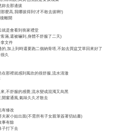
然妳去那邊拔
樹那麼高,我哪拔得到!才不敢去拔咧!)
拜後離開
口就是會看到喪家禮堂
堂客滿,還被嚇到,身體不舒服了二天)
去拿文件
邊的,加上到時還要跑二個納骨塔,不如去買盆艾草回來好了
活很久
站在那裡就感到風吹的很舒服,流水清澈
塔
來,不舒服的感覺,流水變成混濁又烏黑
,開窗通風,氣味久久才散去
也有修改
要夫家小姑出面(不需所有子女親筆簽署切結書)
敗事有餘
鼻子打下去