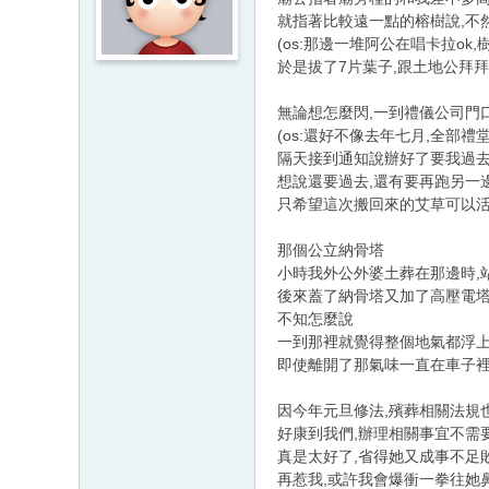
就指著比較遠一點的榕樹說,不
(os:那邊一堆阿公在唱卡拉ok,
於是拔了7片葉子,跟土地公拜
無論想怎麼閃,一到禮儀公司門
(os:還好不像去年七月,全部禮
隔天接到通知說辦好了要我過
想說還要過去,還有要再跑另一
只希望這次搬回來的艾草可以
那個公立納骨塔
小時我外公外婆土葬在那邊時,
後來蓋了納骨塔又加了高壓電
不知怎麼說
一到那裡就覺得整個地氣都浮上
即使離開了那氣味一直在車子裡
因今年元旦修法,殯葬相關法規
好康到我們,辦理相關事宜不需
真是太好了,省得她又成事不足
再惹我,或許我會爆衝一拳往她