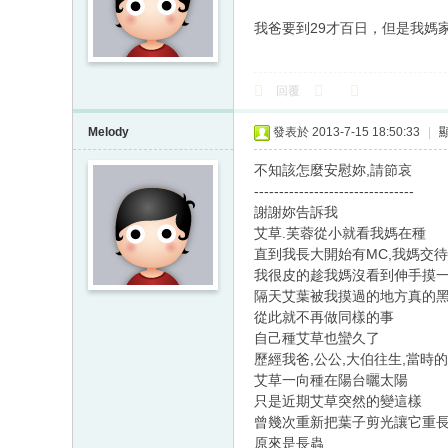
我爸要到29才百日，但是我媽
回覆
Melody
發表於 2013-7-15 18:50:33
|
不知該怎麼安慰妳,請節哀
--------------------------------
謝謝妳告訴我
艾草.芙蓉從小就看我媽在種
直到我長大開始有MC,我媽交
我很皮的趁我媽沒看到伸手摸
隔天艾葉被我摸過的地方真的
從此就不再做同樣的事
自己種艾草也蠻久了
歷經我爸,公公,大伯往生,當時
艾草一向種在陽台曬太陽
只是近期艾草突然的變這樣
曾幾次重新把葉子剪光讓它重長
原來是長蟲