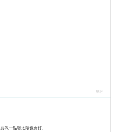
舉報
土要乾一點曬太陽也會好。