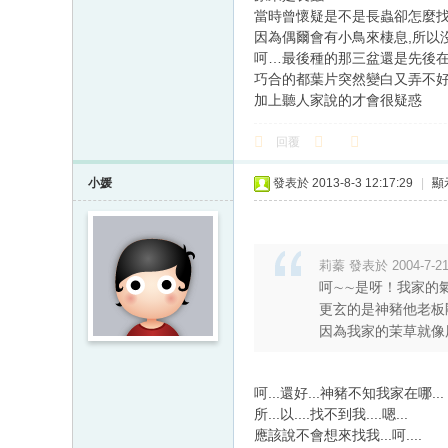
當時曾懷疑是不是長蟲卻怎麼找
因為偶爾會有小鳥來棲息,所以
呵…最後種的那三盆還是先後
巧合的都葉片突然變白又弄不好
加上聽人家說的才會很疑惑
回覆
小媛
發表於 2013-8-3 12:17:29
|
顯
莉蓁 發表於 2004-7-21 
呵∼∼是呀！我家的
更玄的是神豬他老板
因為我家的茉草就像
呵...還好...神豬不知我家在哪...
所...以....找不到我....嗯...
應該說不會想來找我...呵....