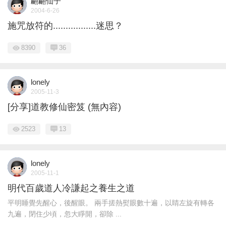
翩翩仙子
2004-6-26
施咒放符的.................迷思？
8390
36
lonely
2005-11-3
[分享]道教修仙密笈 (無內容)
2523
13
lonely
2005-11-1
明代百歲道人冷謙起之養生之道
平明睡覺先醒心，後醒眼。 兩手搓熱熨眼數十遍，以睛左旋有轉各
九遍，閉住少頃，忽大睜開，卻除 ...