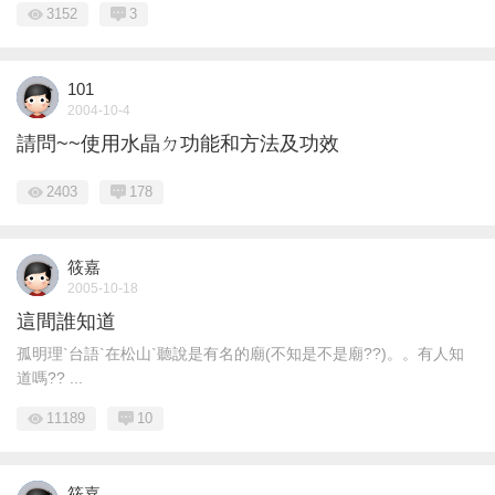
3152
3
101
2004-10-4
請問~~使用水晶ㄉ功能和方法及功效
2403
178
筱嘉
2005-10-18
這間誰知道
孤明理`台語`在松山`聽說是有名的廟(不知是不是廟??)。。有人知
道嗎?? ...
11189
10
筱嘉