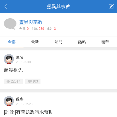
靈異與宗教
靈異與宗教
今日:
0
主題:
239
排名:
3
全部
最新
熱門
熱帖
精華
匿名
2005-3-30
超渡祖先
22517
103
薇多
2005-12-23
[討論]有問題想請求幫助