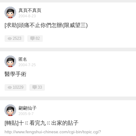
真頁不真頁
2004-8-23
[求助]頭痛不止你們怎辦(限威望三)
2523
82
匿名
2004-7-25
醫學手術
10229
33
翩翩仙子
2005-9-7
[轉貼]十ㄍ看完九ㄍ出家的貼子
http://www.fengshui-chinese.com/cgi-bin/topic.cgi?