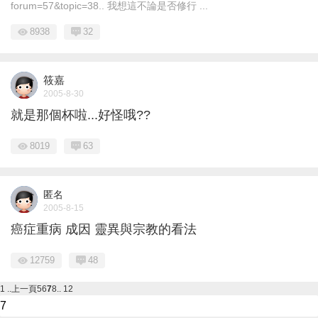
forum=57&topic=38.. 我想這不論是否修行 ...
8938
32
筱嘉
2005-8-30
就是那個杯啦...好怪哦??
8019
63
匿名
2005-8-15
癌症重病 成因 靈異與宗教的看法
12759
48
1 ..
上一頁
5
6
7
8
.. 12