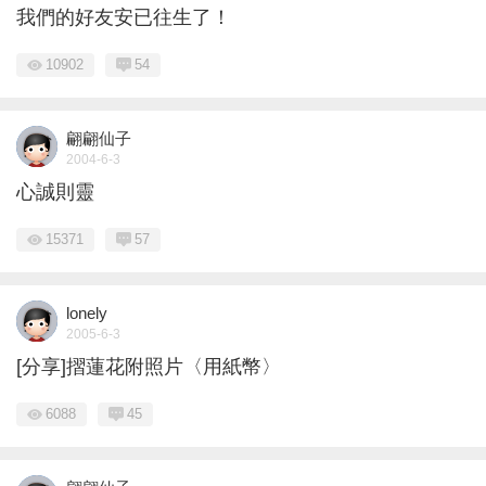
我們的好友安已往生了！
10902
54
翩翩仙子
2004-6-3
心誠則靈
15371
57
lonely
2005-6-3
[分享]摺蓮花附照片〈用紙幣〉
6088
45